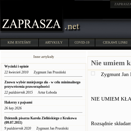
ZAPRASZ
KIM JESTEŚMY
ARTYKUŁY
COVID-19
CIEKAWE LINKI
Inne artykuły
Nie umiem 
Wycinki i opinie
22 kwiecień 2010
Zygmunt Jan Prusiński
Zygmunt Jan 
Znowu wybór mniejszego zła - w celu minimalnego
przywrócenia praworządności
22 październik 2015
Artur Łoboda
NIE UMIEM KŁ
Hakerzy z pajsami
26 luty 2026
Dziennik pisarza Karola Zielińskiego z Krakowa
(09.07.2011)
Rozsądnie składam
9 październik 2020
Zygmunt Jan Prusiński