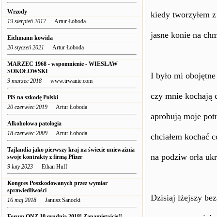
Wrzody
kiedy tworzyłem 
19 sierpień 2017
Artur Łoboda
jasne konie na ch
Eichmann kowida
20 styczeń 2021
Artur Łoboda
MARZEC 1968 - wspomnienie - WIESŁAW
SOKOŁOWSKI
I było mi obojętne
9 marzec 2018
www.trwanie.com
czy mnie kochają 
PiS na szkodę Polski
20 czerwiec 2019
Artur Łoboda
aprobują moje pot
Alkoholowa patologia
18 czerwiec 2009
Artur Łoboda
chciałem kochać c
Tajlandia jako pierwszy kraj na świecie unieważnia
na podziw orła ukr
swoje kontrakty z firmą Pfizer
9 luty 2023
Ethan Huff
Kongres Poszkodowanych przez wymiar
sprawiedliwości
Dzisiaj lżejszy bez
16 maj 2018
Janusz Sanocki
Forum ONZ 10 grudnia 2018! Zapamietajcie!!