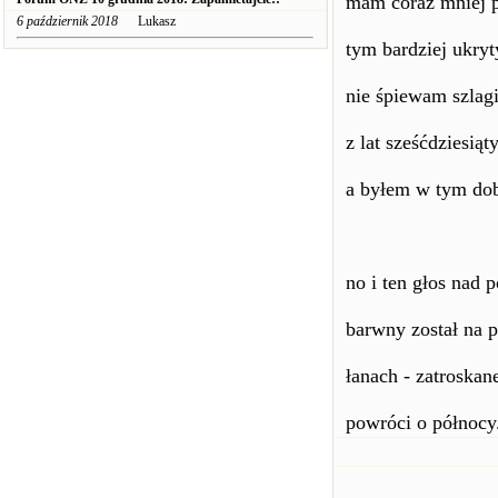
mam coraz mniej p
6 październik 2018
Lukasz
tym bardziej ukryt
nie śpiewam szlag
z lat sześćdziesiąt
a byłem w tym do
no i ten głos nad 
barwny został na 
łanach - zatroskan
powróci o północy