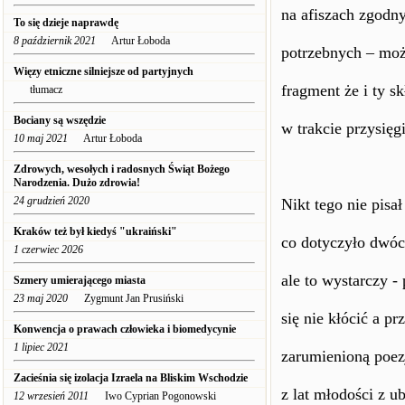
na afiszach zgodny
To się dzieje naprawdę
8 październik 2021
Artur Łoboda
potrzebnych – moż
Więzy etniczne silniejsze od partyjnych
fragment że i ty s
tłumacz
Bociany są wszędzie
w trakcie przysięgi
10 maj 2021
Artur Łoboda
Zdrowych, wesołych i radosnych Świąt Bożego
Narodzenia. Dużo zdrowia!
24 grudzień 2020
Nikt tego nie pisał
Kraków też był kiedyś "ukraiński"
co dotyczyło dwóc
1 czerwiec 2026
ale to wystarczy -
Szmery umierającego miasta
23 maj 2020
Zygmunt Jan Prusiński
się nie kłócić a p
Konwencja o prawach człowieka i biomedycynie
1 lipiec 2021
zarumienioną poez
Zacieśnia się izolacja Izraela na Bliskim Wschodzie
z lat młodości z ub
12 wrzesień 2011
Iwo Cyprian Pogonowski