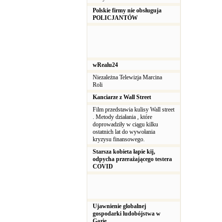
Polskie firmy nie obsługuja
POLICJANTÓW
wRealu24
Niezależna Telewizja Marcina
Roli
Kanciarze z Wall Street
Film przedstawia kulisy Wall street
. Metody działania , które
doprowadziły w ciągu kilku
ostatnich lat do wywołania
kryzysu finansowego.
Starsza kobieta łapie kij,
odpycha przerażającego testera
COVID
Ujawnienie globalnej
gospodarki ludobójstwa w
Gazie