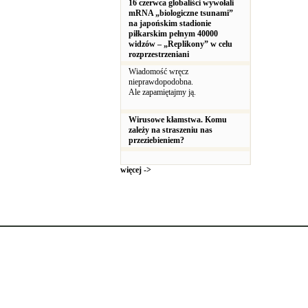
16 czerwca globaliści wywołali
mRNA „biologiczne tsunami”
na japońskim stadionie
piłkarskim pełnym 40000
widzów – „Replikony” w celu
rozprzestrzeniani
Wiadomość wręcz
nieprawdopodobna.
Ale zapamiętajmy ją.
Wirusowe kłamstwa. Komu
zależy na straszeniu nas
przeziebieniem?
więcej ->