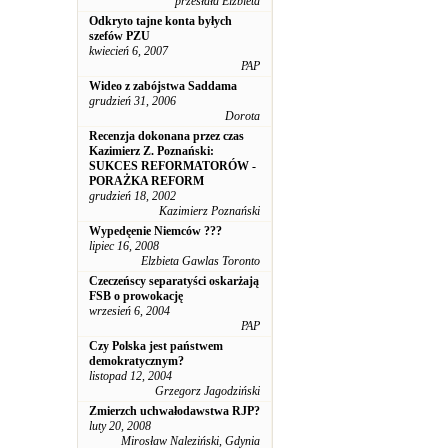
przesłała Elżbieta
Odkryto tajne konta byłych
szefów PZU
kwiecień 6, 2007
PAP
Wideo z zabójstwa Saddama
grudzień 31, 2006
Dorota
Recenzja dokonana przez czas
Kazimierz Z. Poznański:
SUKCES REFORMATORÓW -
PORAŻKA REFORM
grudzień 18, 2002
Kazimierz Poznański
Wypedęenie Niemców ???
lipiec 16, 2008
Elzbieta Gawlas Toronto
Czeczeńscy separatyści oskarżają
FSB o prowokację
wrzesień 6, 2004
PAP
Czy Polska jest państwem
demokratycznym?
listopad 12, 2004
Grzegorz Jagodziński
Zmierzch uchwałodawstwa RJP?
luty 20, 2008
Mirosław Naleziński, Gdynia