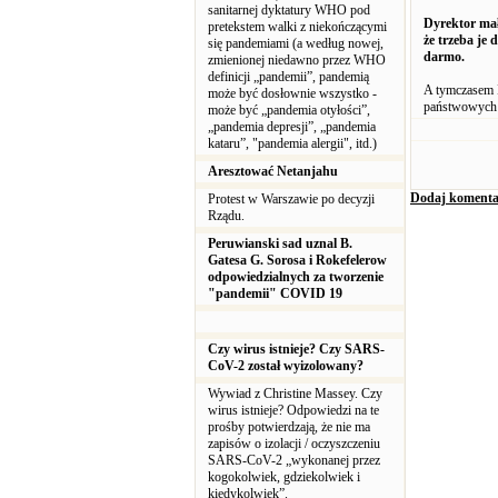
sanitarnej dyktatury WHO pod
Dyrektor mał
pretekstem walki z niekończącymi
że trzeba je 
się pandemiami (a według nowej,
darmo.
zmienionej niedawno przez WHO
definicji „pandemii”, pandemią
A tymczasem I
może być dosłownie wszystko -
państwowych 
może być „pandemia otyłości”,
„pandemia depresji”, „pandemia
kataru”, "pandemia alergii", itd.)
Aresztować Netanjahu
Dodaj komenta
Protest w Warszawie po decyzji
Rządu.
Peruwianski sad uznal B.
Gatesa G. Sorosa i Rokefelerow
odpowiedzialnych za tworzenie
"pandemii" COVID 19
Czy wirus istnieje? Czy SARS-
CoV-2 został wyizolowany?
Wywiad z Christine Massey. Czy
wirus istnieje? Odpowiedzi na te
prośby potwierdzają, że nie ma
zapisów o izolacji / oczyszczeniu
SARS-CoV-2 „wykonanej przez
kogokolwiek, gdziekolwiek i
kiedykolwiek”.