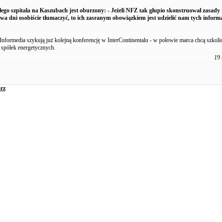
ego szpitala na Kaszubach jest oburzony: - Jeżeli NFZ tak głupio skonstruował zasady 
dwa dni osobiście tłumaczyć, to ich zasranym obowiązkiem jest udzielić nam tych informa
nformedia szykują już kolejną konferencję w InterContinentalu - w połowie marca chcą szkoli
spółek energetycznych.
19 
rz