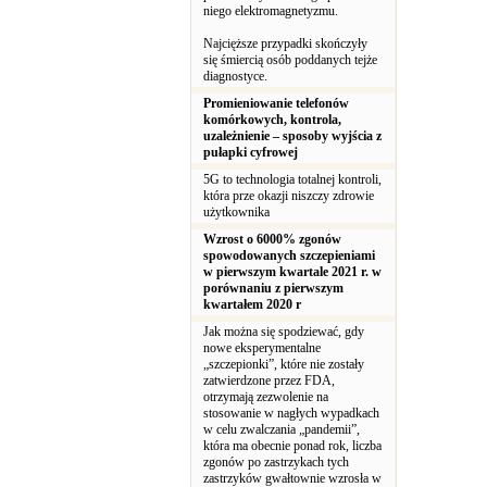
niego elektromagnetyzmu.
Najcięższe przypadki skończyły
się śmiercią osób poddanych tejże
diagnostyce.
Promieniowanie telefonów
komórkowych, kontrola,
uzależnienie – sposoby wyjścia z
pułapki cyfrowej
5G to technologia totalnej kontroli,
która prze okazji niszczy zdrowie
użytkownika
Wzrost o 6000% zgonów
spowodowanych szczepieniami
w pierwszym kwartale 2021 r. w
porównaniu z pierwszym
kwartałem 2020 r
Jak można się spodziewać, gdy
nowe eksperymentalne
„szczepionki”, które nie zostały
zatwierdzone przez FDA,
otrzymają zezwolenie na
stosowanie w nagłych wypadkach
w celu zwalczania „pandemii”,
która ma obecnie ponad rok, liczba
zgonów po zastrzykach tych
zastrzyków gwałtownie wzrosła w