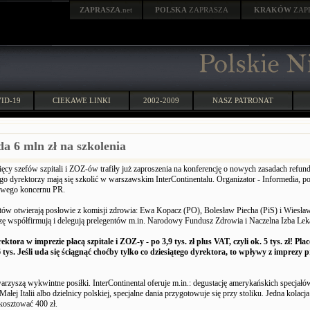
ZAPRASZA
.net
POLSKA
ZAPRASZA
KRAKÓW
ZAP
ID-19
CIEKAWE LINKI
2002-2009
NASZ PATRONAT
 6 mln zł na szkolenia
ięcy szefów szpitali i ZOZ-ów trafiły już zaproszenia na konferencję o nowych zasadach refund
tego dyrektorzy mają się szkolić w warszawskim InterContinentalu. Organizator - Informedia, p
wego koncernu PR.
ntów otwierają posłowie z komisji zdrowia: Ewa Kopacz (PO), Bolesław Piecha (PiS) i Wiesł
zę współfirmują i delegują prelegentów m.in. Narodowy Fundusz Zdrowia i Naczelna Izba Lek
ektora w imprezie płacą szpitale i ZOZ-y - po 3,9 tys. zł plus VAT, czyli ok. 5 tys. zł! Pl
6 tys. Jeśli uda się ściągnąć choćby tylko co dziesiątego dyrektora, to wpływy z imprezy 
arzyszą wykwintne posiłki. InterContinental oferuje m.in.: degustację amerykańskich specjał
ałej Italii albo dzielnicy polskiej, specjalne dania przygotowuje się przy stoliku. Jedna kolacja
kosztować 400 zł.