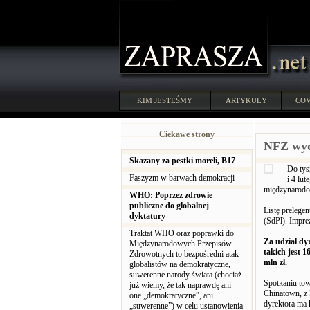
KIM JESTEŚMY
ARTYKUŁY
COV
Ciekawe strony
NFZ wyda
Skazany za pestki moreli, B17
Do tys
Faszyzm w barwach demokracji
i 4 lu
międzynarodo
WHO: Poprzez zdrowie
publiczne do globalnej
Listę prelege
dyktatury
(SdPl). Impre
Traktat WHO oraz poprawki do
Za udział dyr
Międzynarodowych Przepisów
takich jest 1
Zdrowotnych to bezpośredni atak
mln zł.
globalistów na demokratyczne,
suwerenne narody świata (chociaż
Spotkaniu tow
już wiemy, że tak naprawdę ani
Chinatown, z M
one „demokratyczne”, ani
dyrektora ma 
„suwerenne”) w celu ustanowienia