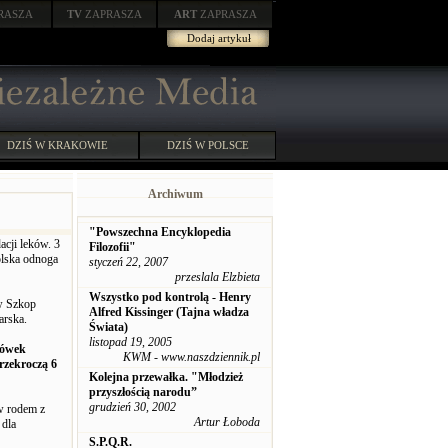
RASZA
TV
ZAPRASZA
ART
ZAPRASZA
Dodaj artykuł
DZIŚ W KRAKOWIE
DZIŚ W POLSCE
Archiwum
"Powszechna Encyklopedia
acji leków. 3
Filozofii"
olska odnoga
styczeń 22, 2007
przeslala Elzbieta
Wszystko pod kontrolą - Henry
aw Szkop
Alfred Kissinger (Tajna władza
arska.
Świata)
listopad 19, 2005
acówek
KWM - www.naszdziennik.pl
przekroczą 6
Kolejna przewałka. "Młodzież
przyszłością narodu”
grudzień 30, 2002
ów rodem z
Artur Łoboda
 dla
S.P.Q.R.