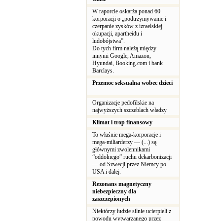
W raporcie oskarża ponad 60
korporacji o „podtrzymywanie i
czerpanie zysków z izraelskiej
okupacji, apartheidu i
ludobójstwa”.
Do tych firm należą między
innymi Google, Amazon,
Hyundai, Booking.com i bank
Barclays.
Przemoc seksualna wobec dzieci
Organizacje pedofilskie na
najwyższych szczeblach władzy
Klimat i trop finansowy
To właśnie mega-korporacje i
mega-miliarderzy — (...) są
głównymi zwolennikami
“oddolnego” ruchu dekarbonizacji
— od Szwecji przez Niemcy po
USA i dalej.
Rezonans magnetyczny
niebezpieczny dla
zaszczepionych
Niektórzy ludzie silnie ucierpieli z
powodu wytwarzanego przez