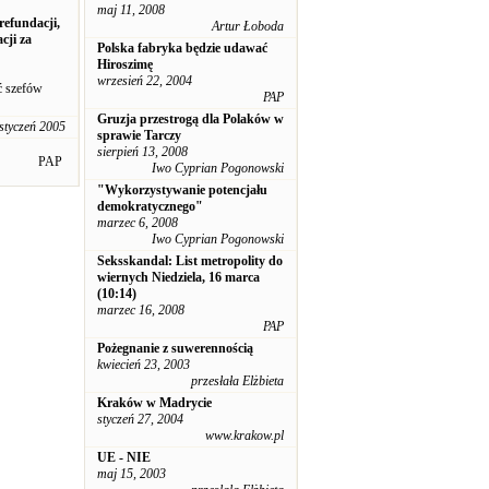
maj 11, 2008
refundacji,
Artur Łoboda
cji za
Polska fabryka będzie udawać
Hiroszimę
wrzesień 22, 2004
ć szefów
PAP
Gruzja przestrogą dla Polaków w
styczeń 2005
sprawie Tarczy
sierpień 13, 2008
PAP
Iwo Cyprian Pogonowski
"Wykorzystywanie potencjału
demokratycznego"
marzec 6, 2008
Iwo Cyprian Pogonowski
Seksskandal: List metropolity do
wiernych Niedziela, 16 marca
(10:14)
marzec 16, 2008
PAP
Pożegnanie z suwerennością
kwiecień 23, 2003
przesłała Elżbieta
Kraków w Madrycie
styczeń 27, 2004
www.krakow.pl
UE - NIE
maj 15, 2003