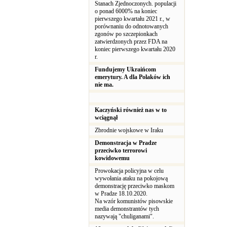
Stanach Zjednoczonych. populacji
o ponad 6000% na koniec
pierwszego kwartału 2021 r., w
porównaniu do odnotowanych
zgonów po szczepionkach
zatwierdzonych przez FDA na
koniec pierwszego kwartału 2020
r.
Fundujemy Ukraińcom
emerytury. A dla Polaków ich
nie ma.
Kaczyński również nas w to
wciągnął
Zbrodnie wojskowe w Iraku
Demonstracja w Pradze
przeciwko terrorowi
kowidowemu
Prowokacja policyjna w celu
wywołania ataku na pokojową
demonstrację przeciwko maskom
w Pradze 18.10.2020.
Na wzór komunistów pisowskie
media demonstrantów tych
nazywają "chuliganami".