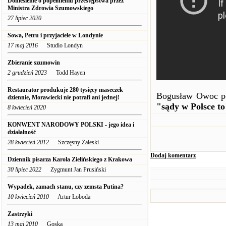
Doniesienie o popełnieniu przestępstwa przez
Ministra Zdrowia Szumowskiego
27 lipiec 2020
Sowa, Petru i przyjaciele w Londynie
17 maj 2016
Studio Londyn
Zbieranie szumowin
2 grudzień 2023
Todd Hayen
Restaurator produkuje 280 tysięcy maseczek
Bogusław Owoc pow
dziennie, Morawiecki nie potrafi ani jednej!
"sądy w Polsce t
8 kwiecień 2020
KONWENT NARODOWY POLSKI - jego idea i
działalność
28 kwiecień 2012
Szczęsny Zaleski
Dodaj komentarz
Dziennik pisarza Karola Zielińskiego z Krakowa
30 lipiec 2022
Zygmunt Jan Prusiński
Wypadek, zamach stanu, czy zemsta Putina?
10 kwiecień 2010
Artur Łoboda
Zastrzyki
13 maj 2010
Goska