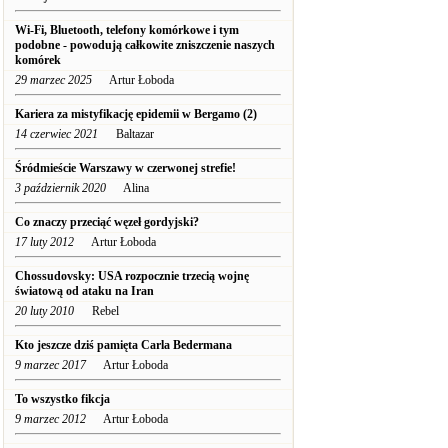
Wi-Fi, Bluetooth, telefony komórkowe i tym
podobne - powodują całkowite zniszczenie naszych
komórek
29 marzec 2025
Artur Łoboda
Kariera za mistyfikację epidemii w Bergamo (2)
14 czerwiec 2021
Baltazar
Śródmieście Warszawy w czerwonej strefie!
3 październik 2020
Alina
Co znaczy przeciąć węzeł gordyjski?
17 luty 2012
Artur Łoboda
Chossudovsky: USA rozpocznie trzecią wojnę
światową od ataku na Iran
20 luty 2010
Rebel
Kto jeszcze dziś pamięta Carla Bedermana
9 marzec 2017
Artur Łoboda
To wszystko fikcja
9 marzec 2012
Artur Łoboda