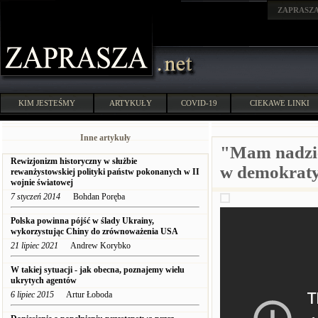
ZAPRASZ
KIM JESTEŚMY
ARTYKUŁY
COVID-19
CIEKAWE LINKI
Inne artykuły
"Mam nadziej
Rewizjonizm historyczny w służbie
w demokrat
rewanżystowskiej polityki państw pokonanych w II
wojnie światowej
7 styczeń 2014
Bohdan Poręba
Polska powinna pójść w ślady Ukrainy,
wykorzystując Chiny do zrównoważenia USA
21 lipiec 2021
Andrew Korybko
W takiej sytuacji - jak obecna, poznajemy wielu
ukrytych agentów
6 lipiec 2015
Artur Łoboda