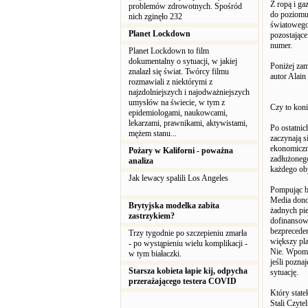
Z ropą i ga
problemów zdrowotnych. Spośród
do poziomu
nich zginęło 232
światowego 
Planet Lockdown
pozostające
numer.
Planet Lockdown to film
dokumentalny o sytuacji, w jakiej
Poniżej za
znalazł się świat. Twórcy filmu
autor Alain 
rozmawiali z niektórymi z
najzdolniejszych i najodważniejszych
umysłów na świecie, w tym z
Czy to kon
epidemiologami, naukowcami,
lekarzami, prawnikami, aktywistami,
Po ostatnic
mężem stanu...
zaczynają 
ekonomiczn
Pożary w Kaliforni - poważna
zadłużoneg
analiza
każdego ob
Jak lewacy spalili Los Angeles
Pompując bi
Media donos
Brytyjska modelka zabita
żadnych pie
zastrzykiem?
dofinansow
bezprecede
Trzy tygodnie po szczepieniu zmarła
większy pl
- po wystąpieniu wielu komplikacji -
Nie. Wpomp
w tym białaczki.
jeśli pozna
Starsza kobieta łapie kij, odpycha
sytuację.
przerażającego testera COVID
Który state
Stali Czyte