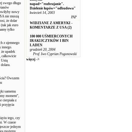
lej swego długu
napad="rozbrajanie".
 Stanów
Dzielenie łupów="odbudowa"
nowiłyby nowy
kwiecień 14, 2003
USA nie muszą
PAP
si, że dolar
WIDZIANE Z AMERYKI -
(tak jak euro
KOMENTARZE Z USA (2)
mamy tylko
100 000 UŚMIERCONYCH
IRAKIJCZYKÓW I BIN
ch z ujemnego
LADEN
 innego.
grudzień 20, 2004
 że upadek
Prof. Iwo Cyprian Pogonowski
, całkowicie
więcej ->
y Unią
dolara.
jścia? Owszem
mu
zięki samemu
iczny moment",
 cierpiała z
 przyjęcia
ęciu tego, czy
i. W czasie
 jeszcze jednym
tórą możemy