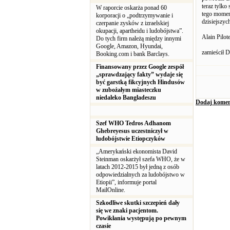
teraz tylk
W raporcie oskarża ponad 60
tego momen
korporacji o „podtrzymywanie i
dzisiejszyc
czerpanie zysków z izraelskiej
okupacji, apartheidu i ludobójstwa”.
Alain Pilot
Do tych firm należą między innymi
Google, Amazon, Hyundai,
zamieścił D
Booking.com i bank Barclays.
Finansowany przez Google zespół
„sprawdzający fakty” wydaje się
być garstką fikcyjnych Hindusów
w zubożałym miasteczku
niedaleko Bangladeszu
Dodaj komen
Szef WHO Tedros Adhanom
Ghebreyesus uczestniczył w
ludobójstwie Etiopczyków
„Amerykański ekonomista David
Steinman oskarżył szefa WHO, że w
latach 2012-2015 był jedną z osób
odpowiedzialnych za ludobójstwo w
Etiopii”, informuje portal
MailOnline.
Szkodliwe skutki szczepień dały
się we znaki pacjentom.
Powikłania występują po pewnym
czasie