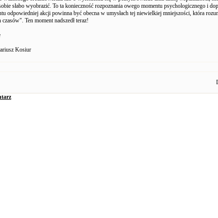
o sobie słabo wyobrazić. To ta konieczność rozpoznania owego momentu psychologicznego i do
tu odpowiedniej akcji powinna być obecna w umysłach tej niewielkiej mniejszości, która roz
h czasów". Ten moment nadszedł teraz!
e
ariusz Kosiur
tarz