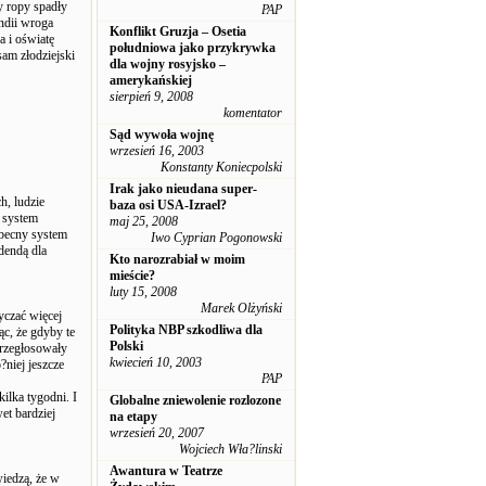
y ropy spadły
PAP
ndii wroga
Konflikt Gruzja – Osetia
a i oświatę
południowa jako przykrywka
sam złodziejski
dla wojny rosyjsko –
amerykańskiej
sierpień 9, 2008
komentator
Sąd wywoła wojnę
wrzesień 16, 2003
Konstanty Koniecpolski
Irak jako nieudana super-
h, ludzie
baza osi USA-Izrael?
 system
maj 25, 2008
obecny system
Iwo Cyprian Pogonowski
dendą dla
Kto narozrabiał w moim
mieście?
luty 15, 2008
Marek Olżyński
yczać więcej
Polityka NBP szkodliwa dla
c, że gdyby te
Polski
przegłosowały
kwiecień 10, 2003
niej jeszcze
PAP
ilka tygodni. I
Globalne zniewolenie rozlozone
et bardziej
na etapy
wrzesień 20, 2007
Wojciech Wła?linski
Awantura w Teatrze
wiedzą, że w