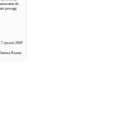
pasowania do
umie powagę
7 styczeń 2009
Dariusz Kosiur