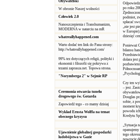
Obywatelski
Odpowiedzia
po roku 20
W obronie Naszej wolności
Zjednoczon
Człowiek 2.0
podmiot, z
spłacać swo
Nanoszczepienia i Transhumanizm,
„nie jest p
MODERNA w natarciu na mR
w Europie).
dziesięć c
whatreallyhappened.com
Warto dodać ten link do Pana strony:
Ponieważ C
http://whatreallyhappened.com/
bilansu ha
Przedstawi
99% tez dotyczących religii, polityki i
dolara jest
ekonomii i filozofii się pokrywa z
pozbawieni
tezami zaprasza.net. Topowa strona.
Północnoam
„Psycholog
"Norymberga 2" w Sejmie RP
Czy ten wy
– jest. Zas
Ceremonia otwarcia tunelu
obywatelow
drogowego św. Gotarda
Douglas prz
sobie, z po
Zapowiedź tego - co mamy dzisiaj
moment kryt
powodu ich 
Wykład Ernsta Wolffa na temat
Kredytu Spo
obecnego kryzysu
„Sytuacja n
opanujemy p
Ujawnienie globalnej gospodarki
tego okresu
ludobójstwa w Gazie
powrocie do