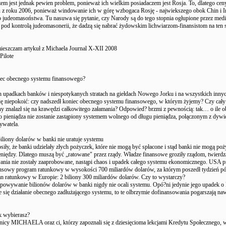
zem jest jednak pewien problem, ponieważ ich wielkim posiadaczem jest Rosja. To, dlatego cen
 z roku 2006, ponieważ windowanie ich w górę wzbogaca Rosję - najwiekszego obok Chin i I
judeomasoństwa. Tu nasuwa się pytanie, czy Narody są do tego stopnia ogłupione przez medi
 pod kontrolą judeomasonerii, że dadzą się nabrać żydowskim lichwiarzom-finansistom na ten 
mieszczam artykuł z Michaela Journal X-XII 2008
Pilote
iec obecnego systemu finansowego?
h upadkach banków i niespotykanych stratach na giełdach Nowego Jorku i na wszystkich innyc
się niepokoić: czy nadszedł koniec obecnego systemu finansowego, w którym żyjemy? Czy cały
y znalazł się na krawędzi całkowitego załamania? Odpowied? brzmi z pewnością: tak… o ile 
o pieniądza nie zostanie zastąpiony systemem wolnego od długu pieniądza, połączonym z dywi
ywatela.
liony dolarów w banki nie uratuje systemu
iły, że banki udzielały złych pożyczek, które nie mogą być spłacone i stąd banki nie mogą poż
niędzy. Dlatego muszą być „ratowane" przez rządy. Władze finansowe groziły rządom, twierdzą
ania nie zostały zaaprobowane, nastąpi chaos i upadek całego systemu ekonomicznego. USA 
nsowy program ratunkowy w wysokości 700 miliardów dolarów, za którym poszedł tydzień pó?
an ratunkowy w Europie: 2 biliony 300 miliardów dolarów. Czy to wystarczy?
owywanie bilionów dolarów w banki nigdy nie ocali systemu. Opó?ni jedynie jego upadek o k
je się działanie obecnego zadłużającego systemu, to te olbrzymie dofinansowania pogarszają naw
k wybierasz?
lnicy MICHAELA oraz ci, którzy zapoznali się z dziesięcioma lekcjami Kredytu Społecznego, 