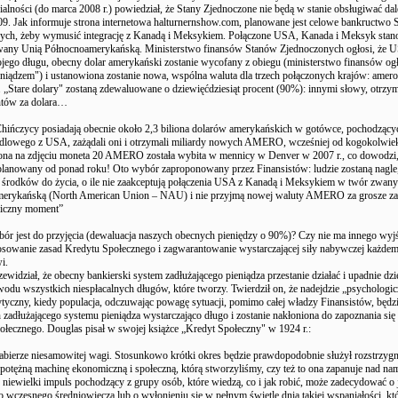
lności (do marca 2008 r.) powiedział, że Stany Zjednoczone nie będą w stanie obsługiwać da
09. Jak informuje strona internetowa halturnernshow.com, planowane jest celowe bankructwo
ych, żeby wymusić integrację z Kanadą i Meksykiem. Połączone USA, Kanada i Meksyk sta
wany Unią Północnoamerykańską. Ministerstwo finansów Stanów Zjednoczonych ogłosi, że 
jego długu, obecny dolar amerykański zostanie wycofany z obiegu (ministerstwo finansów ogło
ieniądzem") i ustanowiona zostanie nowa, wspólna waluta dla trzech połączonych krajów: amero 
 „Stare dolary" zostaną zdewaluowane o dziewięćdziesiąt procent (90%): innymi słowy, otrzy
entów za dolara…
hińczycy posiadają obecnie około 2,3 biliona dolarów amerykańskich w gotówce, pochodzący
ndlowego z USA, zażądali oni i otrzymali miliardy nowych AMERO, wcześniej od kogokolwiek
ona na zdjęciu moneta 20 AMERO została wybita w mennicy w Denver w 2007 r., co dowodzi,
 planowany od ponad roku! Oto wybór zaproponowany przez Finansistów: ludzie zostaną nagle
 środków do życia, o ile nie zaakceptują połączenia USA z Kanadą i Meksykiem w twór zwan
erykańską (North American Union – NAU) i nie przyjmą nowej waluty AMERO za grosze za 
iczny moment”
bór jest do przyjęcia (dewaluacja naszych obecnych pieniędzy o 90%)? Czy nie ma innego wy
tosowanie zasad Kredytu Społecznego i zagwarantowanie wystarczającej siły nabywczej każde
i.
ewidział, że obecny bankierski system zadłużającego pieniądza przestanie działać i upadnie d
wodu wszystkich niespłacalnych długów, które tworzy. Twierdził on, że nadejdzie „psycholog
yczny, kiedy populacja, odczuwając powagę sytuacji, pomimo całej władzy Finansistów, będzie
zadłużającego systemu pieniądza wystarczająco długo i zostanie nakłoniona do zapoznania się i
łecznego. Douglas pisał w swojej książce „Kredyt Społeczny" w 1924 r.:
abierze niesamowitej wagi. Stosunkowo krótki okres będzie prawdopodobnie służył rozstrzygni
otężną machinę ekonomiczną i społeczną, którą stworzyliśmy, czy też to ona zapanuje nad nam
 niewielki impuls pochodzący z grupy osób, które wiedzą, co i jak robić, może zadecydować o
 wczesnego średniowiecza lub o wyłonieniu się w pełnym świetle dnia takiej wspaniałości, k