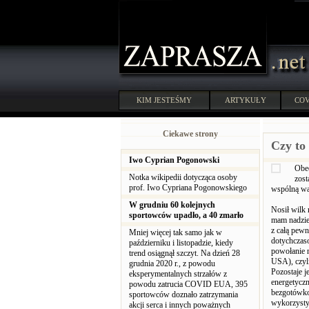
KIM JESTEŚMY
ARTYKUŁY
COV
Ciekawe strony
Czy to
Iwo Cyprian Pogonowski
Obec
Notka wikipedii dotycząca osoby
zost
prof. Iwo Cypriana Pogonowskiego
wspólną wa
W grudniu 60 kolejnych
Nosił wilk 
sportowców upadło, a 40 zmarło
mam nadzie
z całą pew
Mniej więcej tak samo jak w
dotychczaso
październiku i listopadzie, kiedy
powołanie 
trend osiągnął szczyt. Na dzień 28
USA), czyli
grudnia 2020 r., z powodu
Pozostaje 
eksperymentalnych strzałów z
energetyczn
powodu zatrucia COVID EUA, 395
bezgotówko
sportowców doznało zatrzymania
wykorzysty
akcji serca i innych poważnych