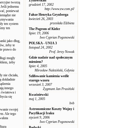
Żydowskim
ercyjne tworzą
grudzień 17, 2002
. Jeśli jednemu
http://www.zw.com.pl/
ować, ponieważ
Fałsze Henryka Grynberga
ieniądze nie
kwiecień 26, 2003
rzymywania
przesłała Elżbieta
edy ten system
iśmy ten
The Pogrom of Kielce
lipiec 19, 2006
Iwo Cyprian Pogonowski
anki jako dług,
POLSKA - UNIA 3
ów, żeby te
listopad 24, 2002
bie prawo do
Prof. Jerzy Nowak
Gdzie nadzór nad społecznym
długi mogły
mieniem?
roblem, żeby
lipiec 4, 2005
Mirosław Naleziński, Gdynia
y nie chciała,
Szlifowanie kamienia wedle
ą dokładnie
starego wzoru
ządzenia
wrzesień 3, 2007
ają innego
Zygmunt Jan Prusiński
a światowa i
Kwaśniewski
bycia się
maj 1, 2005
bvb
Astronomiczne Koszty Wojny i
owanie swojej
Pacyfikacji Iraku
ym. Ale tego
styczeń 9, 2006
waluta
Iwo Cyprian Pogonowski
Biura
Badycki