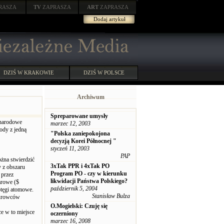
RASZA
TV
ZAPRASZA
ART
ZAPRASZA
Dodaj artykuł
DZIŚ W KRAKOWIE
DZIŚ W POLSCE
Archiwum
Spreparowane umysły
 narodowe
marzec 12, 2003
ody z jedną
"Polska zaniepokojona
decyzją Korei Północnej "
styczeń 11, 2003
PAP
żna stwierdzić
3xTak PPR i 4xTak PO
 z obszaru
Program PO - czy w kierunku
 przez
likwidacji Państwa Polskiego?
arowe ($
październik 5, 2004
otęgi atomowe.
Stanisław Bulza
surowców
O.Mogielski: Czuję się
e w to miejsce
oczerniony
marzec 16, 2008