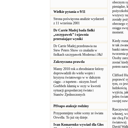
obecnym sy
pieniądze, 
pożyczkobio
Wielkie pytania o 9/11
wszyscy raz
Strona poświęcona analizie wydarzeń
zostały po
z 11 września 2001
obecnego sy
osiąga swoj
Dr Carrie Madej bada fiolki
moment.
„szczypawek” i ujawnia
przerażające wyniki
Kiedy rozum
te tak zwa
Dr Carrie Madej przedstawia na
banki ratow
Stew Peters Show co znalazła w
tworzenia p
fiolkach szczypawek Moderna i J&J
Osoby zarz
Zakrzyczana prawda
zostać kied
potem narzu
Mamy 2010 rok a zbrodniarze którzy
doprowadzili do wielu wojen i
Clifford Hu
kryzysu światowego w w dalszym
poprawić s
ciągu - z tupetem - niczym Josef
tym, co jes
Goebbels kłamią w oczy w kwestii
ludzkością.
sytuacji gospodarczej świata i
wyjścia, ja
Stanów Zjednoczonych
jeden świat
swojej suw
PiStapo atakuje rodziny
Rzeczywist
Przypomnijmy sobie sceny ze świata
własnej, wo
Orwella. To już się dzieje.
nie chcą Fi
światowa).
Ivan Komarenko wywiad dla Głos
David Walk