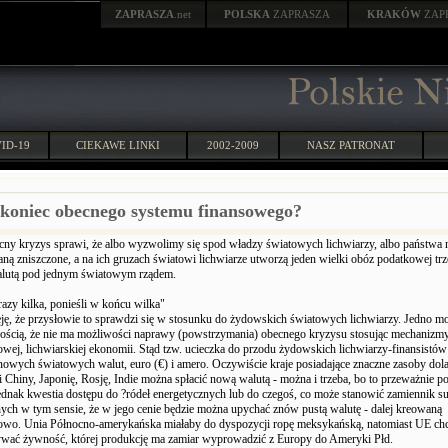
ZAPRASZA
.net
POLSKA
ZAPRASZA
KRAKÓW
ZAP
ID-19
CIEKAWE LINKI
2002-2009
NASZ PATRONAT
 koniec obecnego systemu finansowego?
ny kryzys sprawi, że albo wyzwolimy się spod władzy światowych lichwiarzy, albo państwa
aną zniszczone, a na ich gruzach światowi lichwiarze utworzą jeden wielki obóz podatkowej trz
lutą pod jednym światowym rządem.
razy kilka, ponieśli w końcu wilka"
ję, że przysłowie to sprawdzi się w stosunku do żydowskich światowych lichwiarzy. Jedno mo
nością, że nie ma możliwości naprawy (powstrzymania) obecnego kryzysu stosując mechanizmy
wej, lichwiarskiej ekonomii. Stąd tzw. ucieczka do przodu żydowskich lichwiarzy-finansistów
nowych światowych walut, euro (€) i amero. Oczywiście kraje posiadające znaczne zasoby dol
 Chiny, Japonię, Rosję, Indie można spłacić nową walutą - można i trzeba, bo to przeważnie p
jednak kwestia dostępu do ?ródeł energetycznych lub do czegoś, co może stanowić zamiennik 
ych w tym sensie, że w jego cenie będzie można upychać znów pustą walutę - dalej kreowaną
wo. Unia Północno-amerykańska miałaby do dyspozycji ropę meksykańską, natomiast UE chc
wać żywność, której produkcję ma zamiar wyprowadzić z Europy do Ameryki Płd.