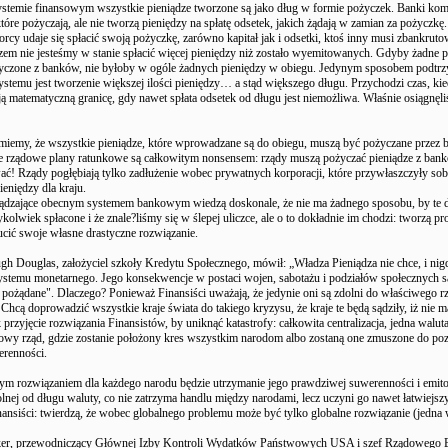
stemie finansowym wszystkie pieniądze tworzone są jako dług w formie pożyczek. Banki kom
które pożyczają, ale nie tworzą pieniędzy na spłatę odsetek, jakich żądają w zamian za pożyczkę
rcy udaje się spłacić swoją pożyczkę, zarówno kapitał jak i odsetki, ktoś inny musi zbankrut
em nie jesteśmy w stanie spłacić więcej pieniędzy niż zostało wyemitowanych. Gdyby żadne p
życzone z banków, nie byłoby w ogóle żadnych pieniędzy w obiegu. Jedynym sposobem podt
stemu jest tworzenie większej ilości pieniędzy… a stąd większego długu. Przychodzi czas, ki
ą matematyczną granicę, gdy nawet spłata odsetek od długu jest niemożliwa. Właśnie osiągnęl
iemy, że wszystkie pieniądze, które wprowadzane są do obiegu, muszą być pożyczane przez b
ne rządowe plany ratunkowe są całkowitym nonsensem: rządy muszą pożyczać pieniądze z bank
ać! Rządy pogłębiają tylko zadłużenie wobec prywatnych korporacji, które przywłaszczyły so
ieniędzy dla kraju.
ądzające obecnym systemem bankowym wiedzą doskonale, że nie ma żadnego sposobu, by te 
ykolwiek spłacone i że znale?liśmy się w ślepej uliczce, ale o to dokładnie im chodzi: tworzą p
cić swoje własne drastyczne rozwiązanie.
gh Douglas, założyciel szkoły Kredytu Społecznego, mówił: „Władza Pieniądza nie chce, i nigd
ystemu monetarnego. Jego konsekwencje w postaci wojen, sabotażu i podziałów społecznych s
t pożądane". Dlaczego? Ponieważ Finansiści uważają, że jedynie oni są zdolni do właściwego r
 Chcą doprowadzić wszystkie kraje świata do takiego kryzysu, że kraje te będą sądziły, iż nie m
k przyjęcie rozwiązania Finansistów, by uniknąć katastrofy: całkowita centralizacja, jedna walut
owy rząd, gdzie zostanie położony kres wszystkim narodom albo zostaną one zmuszone do poz
erenności.
ym rozwiązaniem dla każdego narodu będzie utrzymanie jego prawdziwej suwerenności i emit
lnej od długu waluty, co nie zatrzyma handlu między narodami, lecz uczyni go nawet łatwiejsz
nansiści: twierdzą, że wobec globalnego problemu może być tylko globalne rozwiązanie (jedna 
er, przewodniczący Głównej Izby Kontroli Wydatków Państwowych USA i szef Rządowego 