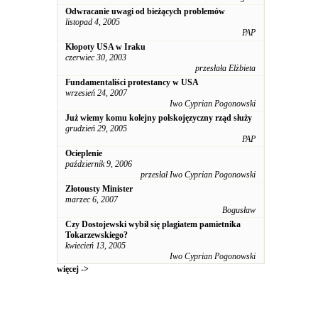
Odwracanie uwagi od bieżących problemów
listopad 4, 2005
PAP
Kłopoty USA w Iraku
czerwiec 30, 2003
przesłała Elżbieta
Fundamentaliści protestancy w USA
wrzesień 24, 2007
Iwo Cyprian Pogonowski
Już wiemy komu kolejny polskojęzyczny rząd służy
grudzień 29, 2005
PAP
Ocieplenie
październik 9, 2006
przesłał Iwo Cyprian Pogonowski
Złotousty Minister
marzec 6, 2007
Bogusław
Czy Dostojewski wybił się plagiatem pamietnika
Tokarzewskiego?
kwiecień 13, 2005
Iwo Cyprian Pogonowski
więcej ->