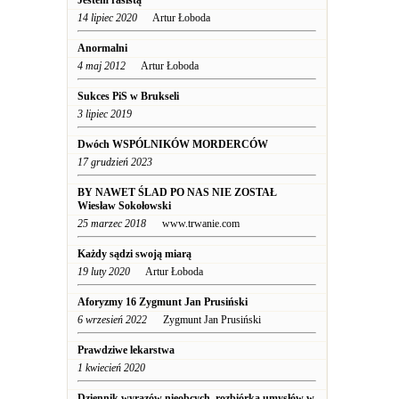
Jestem rasistą
14 lipiec 2020
Artur Łoboda
Anormalni
4 maj 2012
Artur Łoboda
Sukces PiS w Brukseli
3 lipiec 2019
Dwóch WSPÓLNIKÓW MORDERCÓW
17 grudzień 2023
BY NAWET ŚLAD PO NAS NIE ZOSTAŁ
Wiesław Sokołowski
25 marzec 2018
www.trwanie.com
Każdy sądzi swoją miarą
19 luty 2020
Artur Łoboda
Aforyzmy 16 Zygmunt Jan Prusiński
6 wrzesień 2022
Zygmunt Jan Prusiński
Prawdziwe lekarstwa
1 kwiecień 2020
Dziennik wyrazów nieobcych, rozbiórka umysłów w