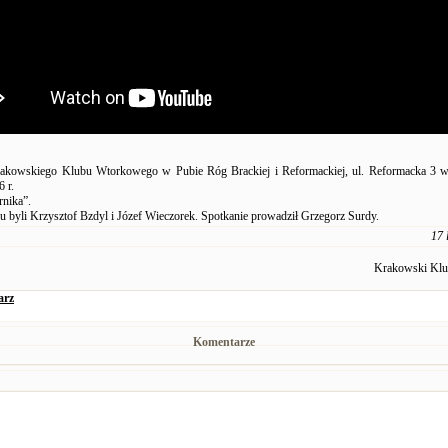
rakowskiego Klubu Wtorkowego w Pubie Róg Brackiej i Reformackiej, ul. Reformacka 3 w
6 r.
nika”.
 byli Krzysztof Bzdyl i Józef Wieczorek. Spotkanie prowadził Grzegorz Surdy.
17 
Krakowski Kl
arz
Komentarze