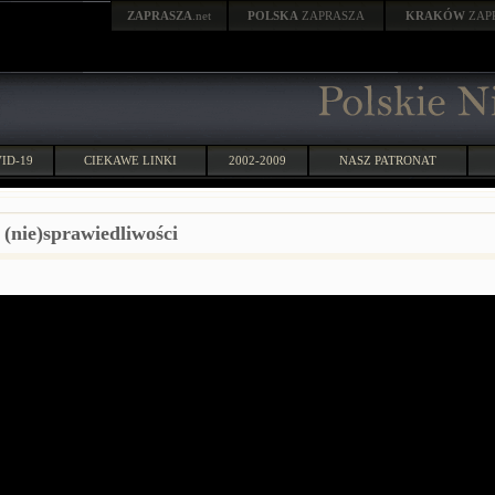
ZAPRASZA
.net
POLSKA
ZAPRASZA
KRAKÓW
ZAP
ID-19
CIEKAWE LINKI
2002-2009
NASZ PATRONAT
 (nie)sprawiedliwości