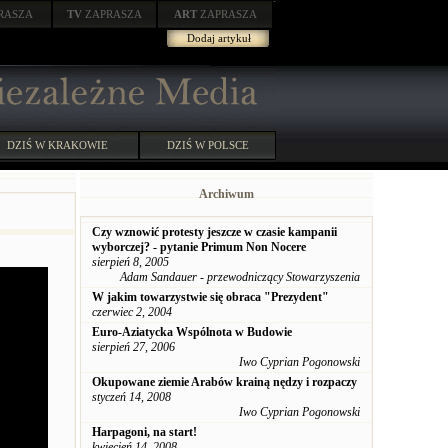
RASZA
TV
ZAPRASZA
ART
ZAPRASZA
Dodaj artykuł
DZIŚ W KRAKOWIE
DZIŚ W POLSCE
Archiwum
Czy wznowić protesty jeszcze w czasie kampanii
wyborczej? - pytanie Primum Non Nocere
sierpień 8, 2005
Adam Sandauer - przewodniczący Stowarzyszenia
W jakim towarzystwie się obraca "Prezydent"
czerwiec 2, 2004
Euro-Aziatycka Wspólnota w Budowie
sierpień 27, 2006
Iwo Cyprian Pogonowski
Okupowane ziemie Arabów krainą nędzy i rozpaczy
styczeń 14, 2008
Iwo Cyprian Pogonowski
Harpagoni, na start!
kwiecień 14, 2008