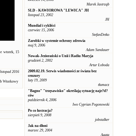
Marek Jastrząb
SLD - KAWIOROWA "LEWICA" JH
listopad 23, 2002
JH
Mundial i cykliści
czerwiec 15, 2006
StefanDetko
Zarobki w systemie ochrony zdrowia
maj 9, 2006
Adam Sandauer
e wtorek, 15
Nowak-Jeziorański o Unii i Radiu Maryja
grudzień 2, 2002
Artur Łoboda
2009.02.19. Serwis wiadomości ze świata bez
listopad 2016
cenzury
luty 19, 2009
ub Wtorkowy
tłumacz
"Bagno" "trzęsawisko" określają sytuację naje?d?
ców
październik 4, 2006
Iwo Cyprian Pogonowski
Po co lustracja?
sierpień 9, 2008
jobstalker
Jak na dłoni
marzec 29, 2004
Agata