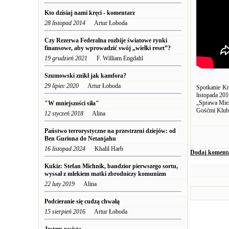
Kto dzisiaj nami kręci - komentarz
28 listopad 2014
Artur Łoboda
Czy Rezerwa Federalna rozbije światowe rynki
finansowe, aby wprowadzić swój „wielki reset”?
19 grudzień 2021
F. William Engdahl
Szumowski znikł jak kamfora?
29 lipiec 2020
Artur Łoboda
Spotkanie K
listopada 201
„Sprawa Mier
"W mniejszości siła"
Gośćmi Klubu
12 styczeń 2018
Alina
Państwo terrorystyczne na przestrzeni dziejów: od
Ben Guriona do Netanjahu
16 listopad 2024
Khalil Harb
Dodaj koment
Kukiz: Stefan Michnik, bandzior pierwszego sortu,
wyssał z mlekiem matki zbrodniczy komunizm
22 luty 2019
Alina
Podcieranie się cudzą chwałą
15 sierpień 2016
Artur Łoboda