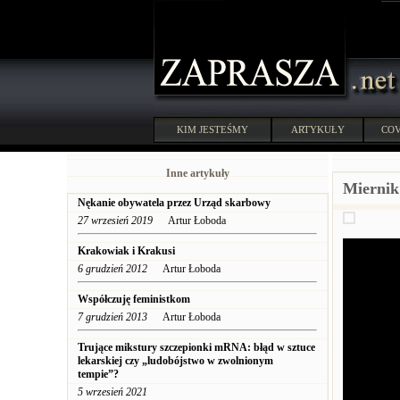
KIM JESTEŚMY
ARTYKUŁY
COV
Inne artykuły
Miernik
Nękanie obywatela przez Urząd skarbowy
27 wrzesień 2019
Artur Łoboda
Krakowiak i Krakusi
6 grudzień 2012
Artur Łoboda
Współczuję feministkom
7 grudzień 2013
Artur Łoboda
Trujące mikstury szczepionki mRNA: błąd w sztuce
lekarskiej czy „ludobójstwo w zwolnionym
tempie”?
5 wrzesień 2021