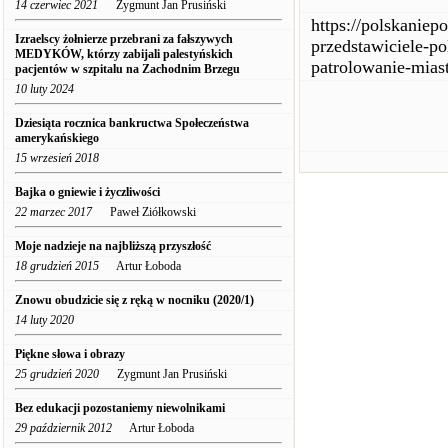
14 czerwiec 2021
Zygmunt Jan Prusiński
https://polskaniep
Izraelscy żołnierze przebrani za fałszywych
przedstawiciele-po
MEDYKÓW, którzy zabijali palestyńskich
patrolowanie-mias
pacjentów w szpitalu na Zachodnim Brzegu
10 luty 2024
Dziesiąta rocznica bankructwa Społeczeństwa
amerykańskiego
15 wrzesień 2018
Bajka o gniewie i życzliwości
22 marzec 2017
Paweł Ziółkowski
Moje nadzieje na najbliższą przyszłość
18 grudzień 2015
Artur Łoboda
Znowu obudzicie się z ręką w nocniku (2020/1)
14 luty 2020
Piękne słowa i obrazy
25 grudzień 2020
Zygmunt Jan Prusiński
Bez edukacji pozostaniemy niewolnikami
29 październik 2012
Artur Łoboda