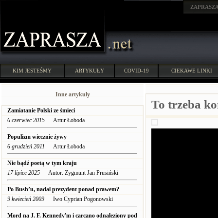
ZAPRASZ
KIM JESTEŚMY
ARTYKUŁY
COVID-19
CIEKAWE LINKI
Inne artykuły
To trzeba ko
Zamiatanie Polski ze śmieci
6 czerwiec 2015
Artur Łoboda
Populizm wiecznie żywy
6 grudzień 2011
Artur Łoboda
Nie bądź poetą w tym kraju
17 lipiec 2025
Autor: Zygmunt Jan Prusiński
Po Bush’u, nadal prezydent ponad prawem?
9 kwiecień 2009
Iwo Cyprian Pogonowski
Mord na J. F. Kennedy'm i carcano odnaleziony pod