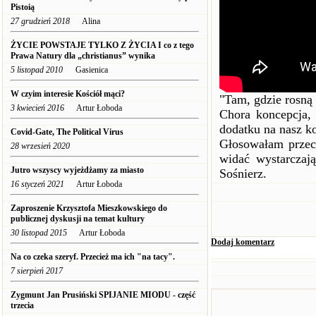
Pistoią
27 grudzień 2018
Alina
ŻYCIE POWSTAJE TYLKO Z ŻYCIA I co z tego
Prawa Natury dla „christianus” wynika
5 listopad 2010
Gasienica
W czyim interesie Kościół mąci?
"Tam, gdzie rosną
3 kwiecień 2016
Artur Łoboda
Chora koncepcja,
dodatku na nasz ko
Covid-Gate, The Political Virus
Głosowałam przeci
28 wrzesień 2020
widać wystarczają
Jutro wszyscy wyjeżdżamy za miasto
Sośnierz.
16 styczeń 2021
Artur Łoboda
Zaproszenie Krzysztofa Mieszkowskiego do
publicznej dyskusji na temat kultury
30 listopad 2015
Artur Łoboda
Dodaj komentarz
Na co czeka szeryf. Przecież ma ich "na tacy".
7 sierpień 2017
Zygmunt Jan Prusiński SPIJANIE MIODU - część
trzecia