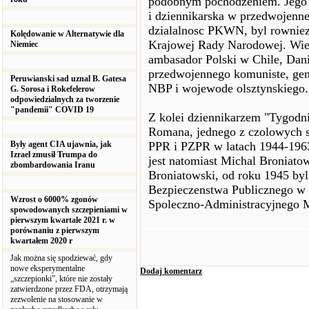
podobnym pochodzeniem. Jego oj
i dziennikarska w przedwojenne
dzialalnosc PKWN, byl rowniez 
Kolędowanie w Alternatywie dla
Krajowej Rady Narodowej. Wielo
Niemiec
ambasador Polski w Chile, Dan
przedwojennego komuniste, gen
Peruwianski sad uznal B. Gatesa
NBP i wojewode olsztynskiego.
G. Sorosa i Rokefelerow
odpowiedzialnych za tworzenie
"pandemii" COVID 19
Z kolei dziennikarzem "Tygodni
Romana, jednego z czolowych s
Były agent CIA ujawnia, jak
PPR i PZPR w latach 1944-1963
Izrael zmusił Trumpa do
jest natomiast Michal Broniato
zbombardowania Iranu
Broniatowski, od roku 1945 byl
Bezpieczenstwa Publicznego w 
Wzrost o 6000% zgonów
Spoleczno-Administracyjnego
spowodowanych szczepieniami w
pierwszym kwartale 2021 r. w
porównaniu z pierwszym
kwartałem 2020 r
Jak można się spodziewać, gdy
nowe eksperymentalne
Dodaj komentarz
„szczepionki”, które nie zostały
zatwierdzone przez FDA, otrzymają
zezwolenie na stosowanie w