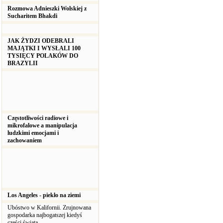
Rozmowa Adnieszki Wolskiej z
Sucharitem Bhakdi
JAK ŻYDZI ODEBRALI
MAJĄTKI I WYSŁALI 100
TYSIĘCY POLAKÓW DO
BRAZYLII
Częstotliwości radiowe i
mikrofalowe a manipulacja
ludzkimi emocjami i
zachowaniem
Los Angeles - piekło na ziemi
Ubóstwo w Kalifornii. Zrujnowana
gospodarka najbogatszej kiedyś
części świata.