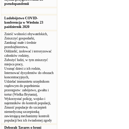
pseudopandemii
Ludobójstwo COVID-
konferencja w Wiedniu 23
październik 2020
Znieść wolności obywatelskich,
Zniszczyć gospodarki,
Zamknąć małe i średnie
przedsiębiorstwa,
Oddzielić, izolować i terroryzować
członków rodziny,
Zubożyć ludzi, w tym zniszczyć
miejsca pracy,
Usunąć dzieci z ich rodzin,
Internować dysydentów do obozach
koncentracyjnych,
Udzielać immunitetu urzędnikom
rządowym do popełnienia
przestępstw: zabójstwo, gwałtu i
tortur (Wielka Brytania),
Wykorzystać policję, wojsko i
najemników do kontroli populacji,
Zmusić populacje do szczepień
niemedyczną szczepionką
zawierającą mechanizmy kontroli
populacji bez ich świadomej zgody
Deborah Tavares o broni