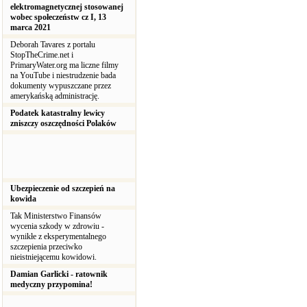
elektromagnetycznej stosowanej
wobec społeczeństw cz I, 13
marca 2021
Deborah Tavares z portalu
StopTheCrime.net i
PrimaryWater.org ma liczne filmy
na YouTube i niestrudzenie bada
dokumenty wypuszczane przez
amerykańską administrację.
Podatek katastralny lewicy
zniszczy oszczędności Polaków
Ubezpieczenie od szczepień na
kowida
Tak Ministerstwo Finansów
wycenia szkody w zdrowiu -
wynikłe z eksperymentalnego
szczepienia przeciwko
nieistniejącemu kowidowi.
Damian Garlicki - ratownik
medyczny przypomina!