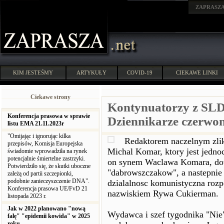
ZAPRASZ
KIM JESTEŚMY
ARTYKUŁY
COVID-19
CIEKAWE LINKI
Ciekawe strony
Kontynuatorzy z SL
Konferencja prasowa w sprawie
Dziennikarze czerwon
listu EMA 21.11.2023r
"Omijając i ignorując kilka
Redaktorem naczelnym zli
przepisów, Komisja Europejska
Michal Komar, ktory jest jedn
świadomie wprowadziła na rynek
potencjalnie śmiertelne zastrzyki.
on synem Waclawa Komara, do
Potwierdziło się, że skutki uboczne
"dabrowszczakow", a nastepnie
zależą od partii szczepionki,
podobnie zanieczyszczenie DNA".
dzialalnosc komunistyczna rozp
Konferencja prasowa UE/FvD 21
nazwiskiem Rywa Cukierman.
listopada 2023 r.
Jak w 2022 planowano "nową
Wydawca i szef tygodnika "Nie"
falę" "epidemii kowida" w 2025
roku