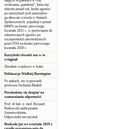
nagłych wypadkach w celu
zwalczania „pandemii”, która ma
obecnie ponad rok, liczba zgonów
po zastrzykach tych zastrzyków
gwałtownie wzrosła w Stanach
Zjednoczonych. populacji o ponad
6000% na koniec pierwszego
kwartału 2021 r., w porównaniu do
odnotowanych zgonów po
szczepionkach zatwierdzonych
przez FDA na koniec pierwszego
kwartału 2020 r.
Kaczyński również nas w to
wciągnął
Zbrodnie wojskowe w Iraku
Deklaracja Wielkiej Barrington
Po atakach, oto wypowiedź
profesora Sucharita Bhakdi.
Powinniśmy się skupiać na
wzmacnianiu odporności
Prof. dr hab. n. med. Ryszard
Rutkowski zadał pytanie
Szumowskiemu.
Odpowiedzi nie uzyskał.
Bruksela już we wrześniu 2019 r.
czyniła przygotrowania do