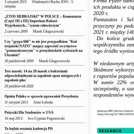
Firma Pfizer odno
5 sierpień 2015
Wiadomości Ruchu JOW - 5
ich produktu w ci
sierpnia
2020 r.
„ETOS HEBRAJSKI” W POLSCE – Komentarze
Pantazatos i Sel
(Część III z III) Imperium Rabusi
przyczyny po pod
Wypchanych..."synem człowieczym"
2021 r. między 146
2 czerwiec 2009
Marek Głogoczowski
Do końca grud
Czy "grypa 666" to nie jest przypadkiem "Koń
współczynniku zan
trojański NATO" mający zapwenić zwycięstwo
tego źródła wynios
"pomarańczowym" w prezydenckich wyborach na
Ukrainie?
30 październik 2009
Marek Głogoczowski
W niedawnym arty
Skidmore wykorzys
Test masek: 14 na 20 masek z bakteriami
z raportów popula
odpowiedzialnymi za zapalenie opon mózgowych i
zapalenie płuc
W sumie 22% osó
20 październik 2020
szczepionkę, a sz
respondentów wyno
Opinia Polaka w sprawie uprawnień Prezydenta
11 sierpień 2015
Artur Łoboda
Pożyczki Dla Studentów w USA
16 maj 2013
Iwo Cyprian Pogonowski
To będzie ostatnia kadencja PiS