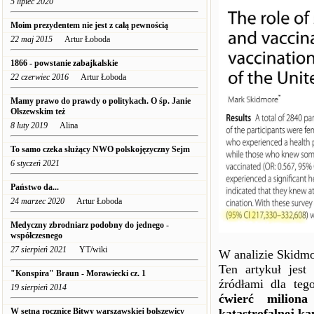
5 lipiec 2020
Moim prezydentem nie jest z całą pewnością
22 maj 2015
Artur Łoboda
1866 - powstanie zabajkalskie
22 czerwiec 2016
Artur Łoboda
Mamy prawo do prawdy o politykach. O śp. Janie
Olszewskim też
8 luty 2019
Alina
To samo czeka służący NWO polskojęzyczny Sejm
6 styczeń 2021
Państwo da...
24 marzec 2020
Artur Łoboda
Medyczny zbrodniarz podobny do jednego -
współczesnego
27 sierpień 2021
YT/wiki
W analizie Skidmo
Ten artykuł jest
"Konspira" Braun - Morawiecki cz. 1
źródłami dla te
19 sierpień 2014
ćwierć milion
W setną rocznicę Bitwy warszawskiej bolszewicy
katastrofalnej k