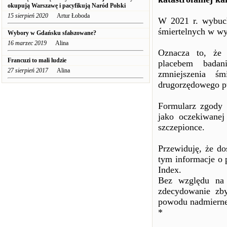
okupują Warszawę i pacyfikują Naród Polski
15 sierpień 2020
Artur Łoboda
W 2021 r. wybuch
śmiertelnych w wy
Wybory w Gdańsku sfałszowane?
16 marzec 2019
Alina
Oznacza to, że 
Francuzi to mali ludzie
placebem badan
27 sierpień 2017
Alina
zmniejszenia śm
drugorzędowego p
Formularz zgody n
jako oczekiwanej
szczepionce.
Przewiduję, że do
tym informacje o
Index.
Bez względu na t
zdecydowanie zb
powodu nadmiernej
*