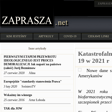
ZAPRASZ
KIM JESTEŚMY
ARTYKUŁY
COVID-19
CIEKAWE LINKI
Inne artykuły
Katastrofal
PIERWSZYM ETAPEM PRZEWROTU
19 w 2021 r
IDEOLOGICZNEGO JEST PROCES
DEMORALIZACJI Jak napaść na państwo
(całość) Jurij Bezmienow
Nowe dane sz
27 czerwiec 2020
Alina
Amerykanów
Europejskie "standardy stanowienia Prawa"
3 luty 2020
SośnierzTV
W 2021 roku po
Wskażmy im winnego
biofarmaceutyczn
25 czerwiec 2016
Artur Łoboda
szczepionek prze
TAK dla JOW