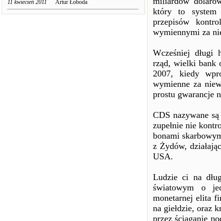
miliardów dolaró
11 kwiecień 2011
Artur Łoboda
który to system
przepisów kontro
wymiennymi za nie
Wcześniej długi 
rząd, wielki bank
2007, kiedy wpr
wymienne za niewy
prostu gwarancje 
CDS nazywane są „
zupełnie nie kontr
bonami skarbowymi
z Żydów, działając
USA.
Ludzie ci na dłu
światowym o jed
monetarnej elita 
na giełdzie, oraz
przez ściąganie po