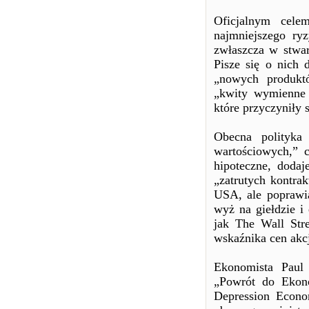
Oficjalnym cele
najmniejszego ryz
zwłaszcza w stwar
Pisze się o nich 
„nowych produkt
„kwity wymienne z
które przyczyniły
Obecna polityka
wartościowych,” c
hipoteczne, doda
„zatrutych kontra
USA, ale poprawi
wyż na giełdzie i 
jak The Wall Str
wskaźnika cen akc
Ekonomista Paul 
„Powrót do Ekon
Depression Econom