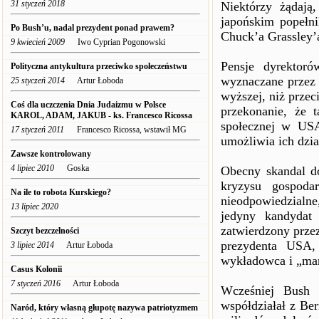
31 styczeń 2018
Niektórzy żądają
japońskim popełni
Po Bush’u, nadal prezydent ponad prawem?
Chuck’a Grassley’a
9 kwiecień 2009
Iwo Cyprian Pogonowski
Pensje dyrektoró
Polityczna antykultura przeciwko społeczeństwu
wyznaczane przez n
25 styczeń 2014
Artur Łoboda
wyższej, niż przec
Coś dla uczczenia Dnia Judaizmu w Polsce
przekonanie, że 
KAROL, ADAM, JAKUB - ks. Francesco Ricossa
społecznej w USA
17 styczeń 2011
Francesco Ricossa, wstawił MG
umożliwia ich dzi
Zawsze kontrolowany
4 lipiec 2010
Goska
Obecny skandal do
kryzysu gospoda
Na ile to robota Kurskiego?
nieodpowiedzialn
13 lipiec 2020
jedyny kandydat 
zatwierdzony prze
Szczyt bezczelności
prezydenta USA, 
3 lipiec 2014
Artur Łoboda
wykładowca i „man
Casus Kolonii
7 styczeń 2016
Artur Łoboda
Wcześniej Bush 
współdziałał z Ber
Naród, który własną głupotę nazywa patriotyzmem