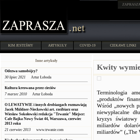
ZAPRASZ
KIM JESTEŚMY
ARTYKUŁY
COVID-19
CIEKAWE LINKI
Inne artykuły
Kwity wymie
Odezwa samobójcy?
30 lipiec 2021
Artur Łoboda
Kultura kreowana przez cieciów
Terminologia ame
7 marzec 2010
Artur Łoboda
„produktów finans
O LEWATYWIE i innych drobiazgach rozmawiają
Wśród „nowych pr
Jacek Müldner-Nieckowski art. rzeźbiarz oraz
niewypłacalne dł
Wiesław Sokołowski redakcja "Trwanie" Miejsce:
kryzys światowy 
Cafe Bajka Nowy Świat 44, Warszawa, czerwiec
2013 roku
miliardów dolar
21 czerwiec 2013
www.trwanie.com
miliardów” („The Wa