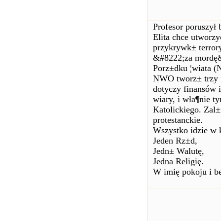
Profesor poruszył 
Elita chce utworzy
przykrywk± terror
&#8222;za mordę&
Porz±dku ¦wiata 
NWO tworz± trzy f
dotyczy finansów 
wiary, i wła¶nie t
Katolickiego. Zal
protestanckie.
Wszystko idzie w 
Jeden Rz±d,
Jedn± Walutę,
Jedna Religię.
W imię pokoju i b