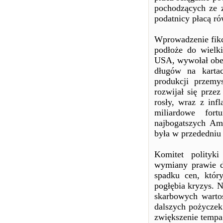
pochodzących ze z
podatnicy płacą ró
Wprowadzenie fikc
podłoże do wielki
USA, wywołał obec
długów na karta
produkcji przemy
rozwijał się przez
rosły, wraz z inf
miliardowe fort
najbogatszych Ame
była w przededniu
Komitet polityk
wymiany prawie do
spadku cen, któr
pogłębia kryzys. 
skarbowych warto
dalszych pożyczek
zwiększenie temp