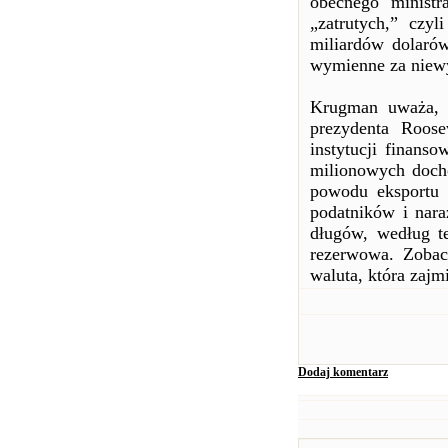
obecnego ministr
„zatrutych,” czyl
miliardów dolaró
wymienne za niewyp
Krugman uważa, ż
prezydenta Roose
instytucji finan
milionowych docho
powodu eksportu 
podatników i nara
długów, według t
rezerwowa. Zobac
waluta, która zajm
Dodaj komentarz