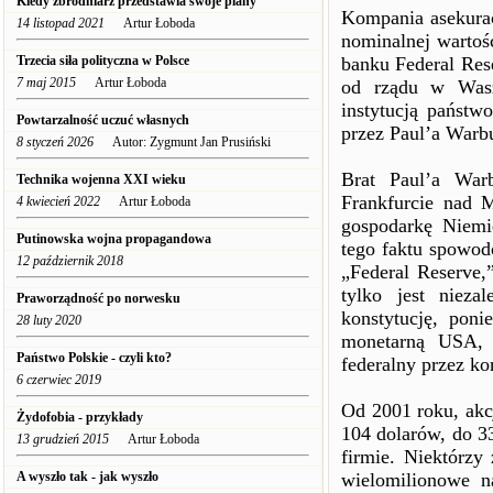
Kiedy zbrodniarz przedstawia swoje plany
Kompania asekurac
14 listopad 2021
Artur Łoboda
nominalnej wartoś
Trzecia siła polityczna w Polsce
banku Federal Rese
7 maj 2015
Artur Łoboda
od rządu w Wasz
instytucją państw
Powtarzalność uczuć własnych
przez Paul’a Warb
8 styczeń 2026
Autor: Zygmunt Jan Prusiński
Brat Paul’a War
Technika wojenna XXI wieku
Frankfurcie nad 
4 kwiecień 2022
Artur Łoboda
gospodarkę Niemie
Putinowska wojna propagandowa
tego faktu spowod
12 październik 2018
„Federal Reserve,
tylko jest niez
Praworządność po norwesku
konstytucję, pon
28 luty 2020
monetarną USA, d
Państwo Polskie - czyli kto?
federalny przez ko
6 czerwiec 2019
Od 2001 roku, akc
Żydofobia - przykłady
104 dolarów, do 3
13 grudzień 2015
Artur Łoboda
firmie. Niektórzy
A wyszło tak - jak wyszło
wielomilionowe na