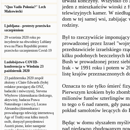
urwała kończyny. Wszystko co zo
jeden z mieszkańców wioski z f
"Quo Vadis Polonia?" Lech
Makowiecki
telewizyjnych kamer. W niedłu
dom w tej samej wsi, zabijają
rodziny.
Ljubljana - protesty przeciwko
szczepieniom
Był to rzeczywiście imponujący
29 września 2020 roku po
incydencie na obwodnicy Lublany
prowadzonej przez Izrael "wojn
trwa na Placu Republiki protest
przedstawiciele izraelskiego rz
przeciwko szczepieniom Covid-19
kilku podobnych bezczelnych kł
Bush w prowadzonej przez siebi
Ludobójstwo COVID-
konferencja w Wiedniu 23
Irak - w 1991 roku i potem w 20
październik 2020
listę krajów przeznacznonych d
23 października 2020 zespół
złożony z Claire Edwards (byłej
Oznacza to nie tylko śmierć fiz
redaktor pracującej dla ONZ,
badaczki i mówczyni), Stevena
Pierwszym krokiem było zbom
Whybrow (dziennikarza śledczego,
milionów funtów szterlingów m
aktywisty, badacza Prawa
to tego o 6 nad ranem, gdy pas
Naturalnego i mówcy), Lucasa
Alexandra (dziennikarza i
pokład samolotów lecących do 
prowadzącego telewizję internetową
Age of Truth) oraz kilku innych
osób, doręczył prezydentowi
Będąc w domu słyszałem myśliwc
Austrii pismo, które następnie
nad niedawno zbudowanym nowo