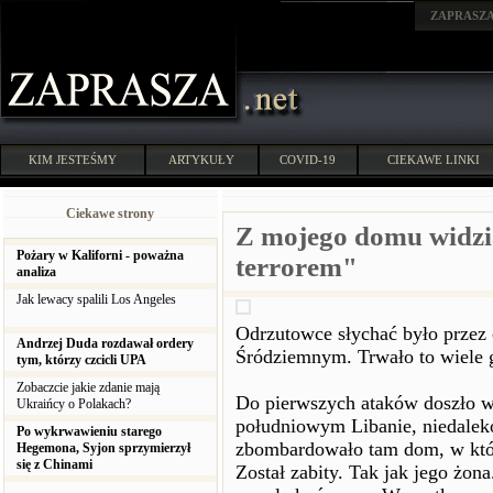
ZAPRASZ
KIM JESTEŚMY
ARTYKUŁY
COVID-19
CIEKAWE LINKI
Ciekawe strony
Z mojego domu widzi
Pożary w Kaliforni - poważna
terrorem"
analiza
Jak lewacy spalili Los Angeles
Odrzutowce słychać było przez
Andrzej Duda rozdawał ordery
Śródziemnym. Trwało to wiele g
tym, którzy czcicli UPA
Zobaczcie jakie zdanie mają
Do pierwszych ataków doszło w
Ukraińcy o Polakach?
południowym Libanie, niedaleko
Po wykrwawieniu starego
zbombardowało tam dom, w któr
Hegemona, Syjon sprzymierzył
się z Chinami
Został zabity. Tak jak jego żon