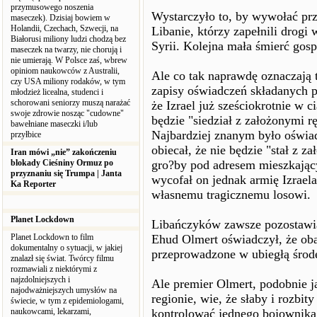
przymusowego noszenia
Wystarczyło to, by wywołać pr
maseczek). Dzisiaj bowiem w
Holandii, Czechach, Szwecji, na
Libanie, którzy zapełnili drogi
Białorusi miliony ludzi chodzą bez
Syrii. Kolejna mała śmierć gos
maseczek na twarzy, nie chorują i
nie umierają. W Polsce zaś, wbrew
opiniom naukowców z Australii,
Ale co tak naprawdę oznaczają 
czy USA miliony rodaków, w tym
zapisy oświadczeń składanych pr
młodzież licealna, studenci i
schorowani seniorzy muszą narażać
że Izrael już sześciokrotnie w ci
swoje zdrowie nosząc "cudowne"
będzie "siedział z założonymi r
bawełniane maseczki i/lub
Najbardziej znanym było oświa
przyłbice
obiecał, że nie będzie "stał z 
Iran mówi „nie” zakończeniu
blokady Cieśniny Ormuz po
gro?by pod adresem mieszkający
przyznaniu się Trumpa | Janta
wycofał on jednak armię Izrael
Ka Reporter
własnemu tragicznemu losowi.
Planet Lockdown
Libańczyków zawsze pozostawia 
Planet Lockdown to film
Ehud Olmert oświadczył, że oba
dokumentalny o sytuacji, w jakiej
przeprowadzone w ubiegłą środę
znalazł się świat. Twórcy filmu
rozmawiali z niektórymi z
najzdolniejszych i
Ale premier Olmert, podobnie j
najodważniejszych umysłów na
regionie, wie, że słaby i rozbit
świecie, w tym z epidemiologami,
naukowcami, lekarzami,
kontrolować jednego bojownika,