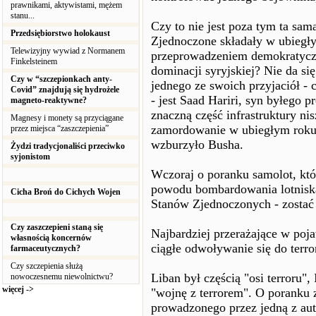
prawnikami, aktywistami, mężem
stanu...
Czy to nie jest poza tym ta sam
Przedsiębiorstwo holokaust
Zjednoczone składały w ubiegły
Telewizyjny wywiad z Normanem
przeprowadzeniem demokratycz
Finkelsteinem
dominacji syryjskiej? Nie da si
Czy w “szczepionkach anty-
jednego ze swoich przyjaciół -
Covid” znajdują się hydrożele
- jest Saad Hariri, syn byłego 
magneto-reaktywne?
znaczną część infrastruktury nis
Magnesy i monety są przyciągane
zamordowanie w ubiegłym roku -
przez miejsca “zaszczepienia”
wzburzyło Busha.
Żydzi tradycjonaliści przeciwko
syjonistom
Wczoraj o poranku samolot, któ
powodu bombardowania lotniska
Cicha Broń do Cichych Wojen
Stanów Zjednoczonych - zostać 
Czy zaszczepieni staną się
Najbardziej przerażające w poj
własnością koncernów
ciągłe odwoływanie się do terro
farmaceutycznych?
Czy szczepienia służą
Liban był częścią "osi terroru",
nowoczesnemu niewolnictwu?
więcej ->
"wojnę z terrorem". O poranku
prowadzonego przez jedną z autr