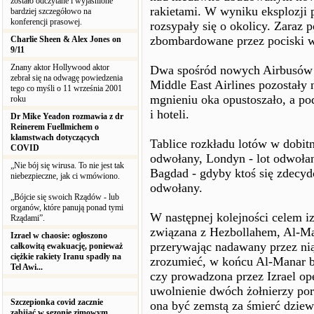
zostało odczytane i wyjaśnione
rakietami. W wyniku eksplozji 
bardziej szczegółowo na
konferencji prasowej.
rozsypały się o okolicy. Zaraz 
zbombardowane przez pociski wy
Charlie Sheen & Alex Jones on
9/11
Znany aktor Hollywood aktor
Dwa spośród nowych Airbusów b
zebrał się na odwagę powiedzenia
Middle East Airlines pozostały 
tego co myśli o 11 września 2001
mgnieniu oka opustoszało, a p
roku
i hoteli.
Dr Mike Yeadon rozmawia z dr
Reinerem Fuellmichem o
kłamstwach dotyczących
Tablice rozkładu lotów w dobitn
COVID
odwołany, Londyn - lot odwołan
„Nie bój się wirusa. To nie jest tak
Bagdad - gdyby ktoś się zdecydo
niebezpieczne, jak ci wmówiono.
odwołany.
„Bójcie się swoich Rządów - lub
organów, które panują ponad tymi
W następnej kolejności celem iz
Rządami”.
związana z Hezbollahem, Al-Man
Izrael w chaosie: ogłoszono
przerywając nadawany przez ni
całkowitą ewakuację, ponieważ
ciężkie rakiety Iranu spadły na
zrozumieć, w końcu Al-Manar b
Tel Awi...
czy prowadzona przez Izrael op
uwolnienie dwóch żołnierzy p
Szczepionka covid zacznie
ona być zemstą za śmierć dziew
zabijać w sezonie zimowym