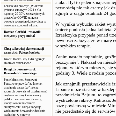
ataku. Był to jeden z najczarniej
Lekarze dla prawdy: „W okresie
pewnością nie tak czarny jak d
jesienno-zimowym 2021 r. Co
zginęli w ciągu ostatnich 24 go
najmniej 20-30% zaszczepionych
przeciwko COVID umrze z
powodu szczepionki,i przypiszą to
W wyniku wybuchu rakiet wystr
nowemu szczepowi wirusa.
śmierć poniosła jedna kobieta. 
Damian Garlicki - ratownik
Izraelczyka przypada ponad tr
medyczny przypomina!
pewności założyć, że w miarę es
w szybkim tempie.
Chcą całkowitej eksterminacji
wszystkich Palestyńczyków
Zanim nastało popłudnie, gro?by 
Izrael i Hamas: czy ludzi ogarnęło
bezczynnie". Nakazał on miesz
zbiorowe szaleństwo?
rejonu, w którym mieszczą się 
Drugi List otwarty prof.
godziny 3. Wiele z rodzin pozo
Ryszarda Rutkowskiego
Panie Ministrze, Szanowni
Jak oznajmili przedstawiciele iz
Państwo to prawda "że Internet
przyjmuje wszystko", ale na
Libanie może stać się w każdej 
szczęście pozwala też przełamywać
przedmieścia Bejrutu, to zagroz
rządową cenzurę i autocenzurę
polskich naukowców i lekarzy,
wystrzelone rakiety Katiusza. Je
którzy swoim milczeniem
bazę powietrzną w mieście Miro
autoryzowali i dalej autoryzują
nie przedostało się do serwisó
wielokrotnie bezzasadne działania
rządu (np. w sprawie