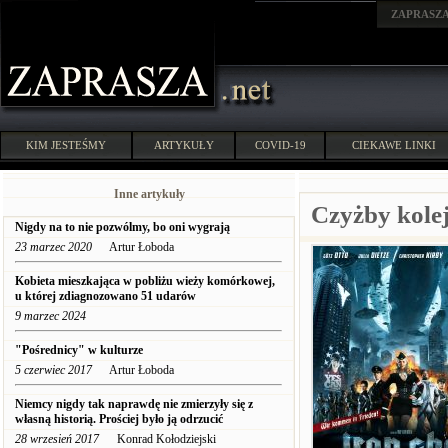
ZAPRASZ
KIM JESTEŚMY
ARTYKUŁY
COVID-19
CIEKAWE LINKI
Inne artykuły
Czyżby kole
Nigdy na to nie pozwólmy, bo oni wygrają
23 marzec 2020
Artur Łoboda
Kobieta mieszkająca w pobliżu wieży komórkowej,
u której zdiagnozowano 51 udarów
9 marzec 2024
"Pośrednicy" w kulturze
5 czerwiec 2017
Artur Łoboda
Niemcy nigdy tak naprawdę nie zmierzyły się z
własną historią. Prościej było ją odrzucić
28 wrzesień 2017
Konrad Kołodziejski