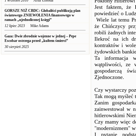
Pokłony Hitlerowi s
1 wrzesień 2010
Artur Łoboda
Jest faktem, że
GORSZE NIŻ CBDC: Globaliści publikują plan
powiedzieć o Lud
światowego ZNIEWOLENIA finansowego w
Wiele lat temu P
ramach „ujednoliconej księgi”
że Chińczycy prz
12 lipiec 2023
Mike Adams
robili żadnych int
Gaza: Dwie zbrodnie wojenne w jednej – Pepe
Ilekroć na ich d
Escobar ostrzega przed „kultem śmierci”
kontraktów i wole
30 sierpień 2025
żydowskich banki
Ta informacja w
wątpliwości, ze 
gospodarczą świ
Zjednoczone.
Czy wystarczy poz
Tak mogą myśleć t
Zanim gospodarka
zainwestował w n
hitlerowskimi Nie
Czy mamy więc do
"modernizmem" wi
I pytanie podst