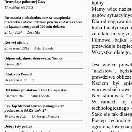
Destrukcja północnej Gazy
kpiny.
17 październik 2025
Mamy więc nazist
gagów sytuacyjnyc
Roszczenia o odszkodowanie za szczepionkę
Dla odreagowania
przeciwko Covid-19 złożone przeciwko AstraZeneca
na łączną kwotę ponad 100 mln dolarów
ludzi fanatycznych
21 luty 2024
Zoey Sky
że udało im się zd
Filmowa bajka k
Rozwój ujemny
przewiduje bezpiec
21 wrzesień 2012
Artur Łoboda
Wszystko dlatego, 
Odpowiedzialność zbiorowa za Niemcy
Jest wielce praw
7 lipiec 2025
"nazistów", będz
Polak vola Pomož!
prawdziwe oblicze
20 styczeń 2017
:)
Nazizm był spis
wprowadzić nowe r
Dyktatura prostaków z Unii Europejskiej
Neostalinowski "f
3 marzec 2010
Artur Łoboda
W ramach tej n
Czy Top Medical Journal pomógł ukryć
technologicznego -
pochodzenie SARS-CoV-2?
Stało się tak dlat
10 styczeń 2021
Dr Joseph Mercola
Postęp technolo
ogromną fascynację
Dobry i zły polityk