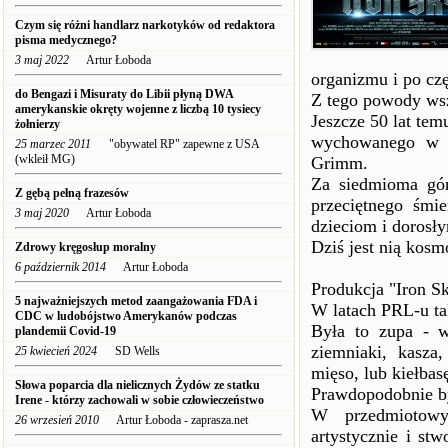
Czym się różni handlarz narkotyków od redaktora
pisma medycznego?
3 maj 2022
Artur Łoboda
organizmu i po cz
do Bengazi i Misuraty do Libii płyną DWA
Z tego powody wszy
amerykanskie okręty wojenne z liczbą 10 tysiecy
Jeszcze 50 lat te
żołnierzy
wychowanego w e
25 marzec 2011
"obywatel RP" zapewne z USA
(wkleił MG)
Grimm.
Za siedmioma gór
Z gębą pełną frazesów
przeciętnego śmie
3 maj 2020
Artur Łoboda
dzieciom i dorosł
Dziś jest nią kosm
Zdrowy kręgosłup moralny
6 październik 2014
Artur Łoboda
Produkcja "Iron Sk
5 najważniejszych metod zaangażowania FDA i
W latach PRL-u ta
CDC w ludobójstwo Amerykanów podczas
Była to zupa - w
plandemii Covid-19
ziemniaki, kasza
25 kwiecień 2024
SD Wells
mięso, lub kiełbas
Słowa poparcia dla nielicznych Żydów ze statku
Prawdopodobnie by
Irene - którzy zachowali w sobie człowieczeństwo
W przedmiotowy
26 wrzesień 2010
Artur Łoboda - zaprasza.net
artystycznie i s