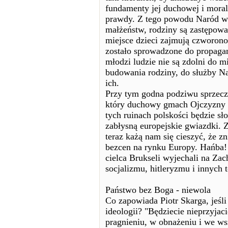
fundamenty jej duchowej i moral
prawdy. Z tego powodu Naród wy
małżeństw, rodziny są zastępow
miejsce dzieci zajmują czworon
zostało sprowadzone do propagan
młodzi ludzie nie są zdolni do 
budowania rodziny, do służby Na
ich.
Przy tym godna podziwu sprzeczn
który duchowy gmach Ojczyzny do
tych ruinach polskości będzie sł
zabłysną europejskie gwiazdki. Z
teraz każą nam się cieszyć, że 
bezcen na rynku Europy. Hańba! 
cielca Brukseli wyjechali na Zac
socjalizmu, hitleryzmu i innych 
Państwo bez Boga - niewola
Co zapowiada Piotr Skarga, jeśl
ideologii? "Będziecie nieprzyja
pragnieniu, w obnażeniu i we ws