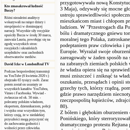
przygotowywała nową Konstytucj
Kto zmasakrował ludność
3 Maja), odzywały się mocne gł
Buczy?
ustroju sprawiedliwości społecz
Różni niezależni analitycy
mieszkańcom miast i chłopom prz
wskazywali na rażące dziury i
ludziom. W "Przestrogach dla Po
niespójności w dominującej
narracji. Wszystkie siły rosyjskie
bólu i dramatycznego gniewu ton
opuściły Bucza w środę 30 marca,
moralnej tego Polaka, zatroskan
zauważa Lauria, powołując się na
zgodę wszystkich stron:
podeptaniem praw człowieka i pr
rosyjskich i ukraińskich
Europie. Wyrażał swoje oburzeni
urzędników oraz zachodnich
zareagowały w żaden sposób na s
obserwatorów mediów.
na zabranych ziemiach polskich 
David Icke w LondonReal TV
że władza opiera się na sprawiedl
Podczas bezpośredniej transmisji
musi zniszczeć i zniknąć ta wład
na YouTube (6 kwietnia 2020 r.)
obejrzało 65 tysięcy osób. Zaraz
oszukaniu, przesądach i opinii st
potem został on usunięty ze
grzechy tych, którzy rządzą, po
wszystkich kanałów YouTubea,
Vimeo i Facebooka. Wywiad -
gdzie prawo narzędziem niecnoty
zwłaszcza od ok. 50 min. -
rzeczpospolitą łupieżców, zdrajc
polecamy polskim władzom,
80).
ekspertom, dziennikarzom, policji
i wojsku oraz wszystkim tym,
Z bólem i głębokim oburzeniem 
którzy czują, że w niedalekiej
Ponińskiego, który sterroryzowa
przyszłości mogą przyczynić się
do zachowania godności i
dramatycznego protestu Rejtana p
wolności przez człowieka.