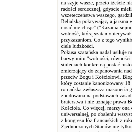
na szyje wasze, przeto iżeście 
radości serdecznej, gdyście mieli
wszeteczeństwa waszego, gardzili
Belialską pokrywając, a jarzma
nosić nie chcąc" ("Kazania sejmo
wolność, którą szatan obiecywał
przykazaniom. Co z tego wynikł
ciele ludzkości.
Pokusa szatańska nadal usiłuje m
barwy mitu "wolności, równości i
stuleciach konkretną postać hist
zmierzający do zapanowania nad
przeciw Bogu i Kościołowi. Błog
który zostanie kanonizowany 18 m
romańska zwłaszcza masoneria go
zbudowana na podstawach zasad r
braterstwa i nie uznając prawa B
Kościoła. Co więcej, marzy ona o
uniwersalnej, po obaleniu wszys
z kongresu lóż francuskich z rok
Zjednoczonych Stanów nie tylko w