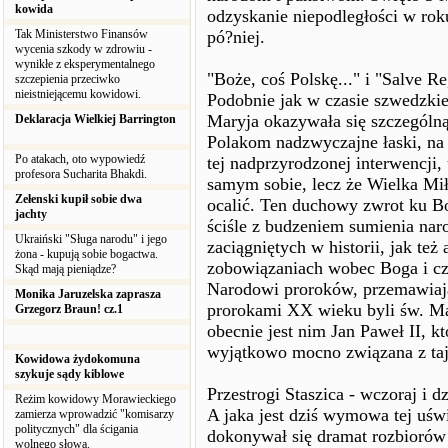
kowida
odzyskanie niepodległości w rok
Tak Ministerstwo Finansów
pó?niej.
wycenia szkody w zdrowiu -
wynikłe z eksperymentalnego
"Boże, coś Polskę..." i "Salve R
szczepienia przeciwko
nieistniejącemu kowidowi.
Podobnie jak w czasie szwedzkie
Maryja okazywała się szczególn
Deklaracja Wielkiej Barrington
Polakom nadzwyczajne łaski, na k
Po atakach, oto wypowiedź
tej nadprzyrodzonej interwencji,
profesora Sucharita Bhakdi.
samym sobie, lecz że Wielka Mił
Zełenski kupił sobie dwa
ocalić. Ten duchowy zwrot ku Bo
jachty
ściśle z budzeniem sumienia na
Ukraiński "Sługa narodu" i jego
zaciągniętych w historii, jak też
żona - kupują sobie bogactwa.
zobowiązaniach wobec Boga i cz
Skąd mają pieniądze?
Narodowi proroków, przemawiają
Monika Jaruzelska zaprasza
prorokami XX wieku byli św. Ma
Grzegorz Braun! cz.1
obecnie jest nim Jan Paweł II, kt
wyjątkowo mocno związana z taj
Kowidowa żydokomuna
szykuje sądy kiblowe
Przestrogi Staszica - wczoraj i dz
Reżim kowidowy Morawieckiego
A jaka jest dziś wymowa tej uświ
zamierza wprowadzić "komisarzy
politycznych" dla ścigania
dokonywał się dramat rozbiorów 
wolnego słowa.