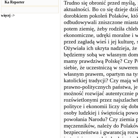
Trudno się obronić przed myślą, ż
Ka Reporter
aktualności. Bo co się dzieje dz
dorobkiem pokoleń Polaków, któ
więcej ->
odbudowywali zniszczone miasta,
potem ziemię, żeby rodziła chleb
ekonomiczne, udręki moralne i w
przed zagładą wieś i jej kulturę
Ożywiała ich ukryta nadzieja, że
będziemy sobą we własnym domu.
mamy prawdziwą Polskę? Czy Po
siebie, że uczestniczą w suwere
własnym prawem, opartym na tysi
katolickiej tradycji? Czy mają w
prawno-politycznych państwa, j
możność rozwijać autentycznie p
rozświetlonymi przez najszlachet
polityce i ekonomii liczy się d
osoby ludzkiej i świętością powo
powołania Narodu? Czy ziemia po
męczenników, należy do Polaków
bezpieczeństwa i gwarancją roz