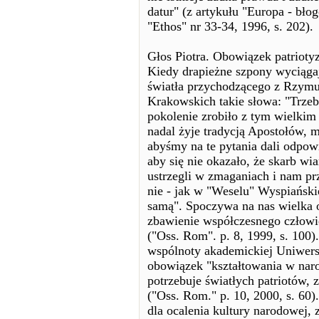
datur" (z artykułu "Europa - bło
"Ethos" nr 33-34, 1996, s. 202).
Głos Piotra. Obowiązek patriot
Kiedy drapieżne szpony wyciągaj
światła przychodzącego z Rzymu
Krakowskich takie słowa: "Trzeb
pokolenie zrobiło z tym wielki
nadal żyje tradycją Apostołów, 
abyśmy na te pytania dali odpow
aby się nie okazało, że skarb wia
ustrzegli w zmaganiach i nam prz
nie - jak w "Weselu" Wyspiański
samą". Spoczywa na nas wielka o
zbawienie współczesnego człowie
("Oss. Rom". p. 8, 1999, s. 10
wspólnoty akademickiej Uniwersy
obowiązek "kształtowania w naro
potrzebuje światłych patriotów, 
("Oss. Rom." p. 10, 2000, s. 60
dla ocalenia kultury narodowej,