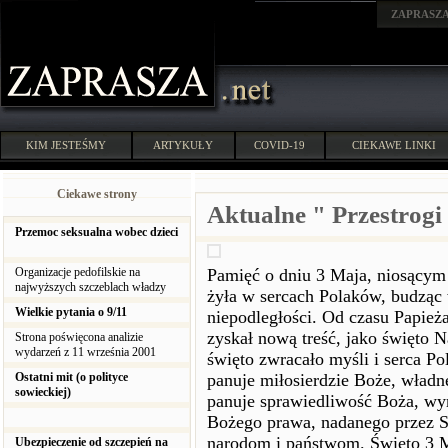
ZAPRASZ
KIM JESTEŚMY
ARTYKUŁY
COVID-19
CIEKAWE LINKI
Ciekawe strony
Aktualne " Przestrogi 
Przemoc seksualna wobec dzieci
Organizacje pedofilskie na
Pamięć o dniu 3 Maja, niosącym
najwyższych szczeblach władzy
żyła w sercach Polaków, budząc 
Wielkie pytania o 9/11
niepodległości. Od czasu Papieża
zyskał nową treść, jako święto 
Strona poświęcona analizie
wydarzeń z 11 września 2001
święto zwracało myśli i serca Po
Ostatni mit (o polityce
panuje miłosierdzie Boże, władn
sowieckiej)
panuje sprawiedliwość Boża, wy
Bożego prawa, nadanego przez S
narodom i państwom. Święto 3 
Ubezpieczenie od szczepień na