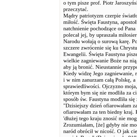
o tym pisze prof. Piotr Jaroszyńs
przeczytać.
Mądry patriotyzm czerpie światło
miłość. Święta Faustyna, aposto
natchnienie pochodzące od Pana 
polecał jej, by upraszała miłosi
Narodu wołają o surową karę. Po
szczere zwrócenie się ku Chrys
Ewangelii. Święta Faustyna pisze
wielkie zagniewanie Boże na nią
aby ją bronić. Nieustannie przy
Kiedy widzę Jego zagniewanie, r
i w nim zanurzam całą Polskę, a
sprawiedliwości. Ojczyzno moja, 
którym bym się nie modliła za c
sposób św. Faustyna modliła się 
"Dzisiejszy dzień ofiarowałam za
ofiarowałam za ten biedny kraj.
'dłużej tego kraju znosić nie mog
Zrozumiałam, [że] gdyby nie mod
naród obrócił w nicość. O jak ci