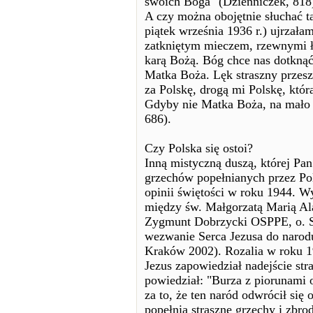
swoich Boga" (Dzienniczek, 818
A czy można obojętnie słuchać 
piątek września 1936 r.) ujrzała
zatkniętym mieczem, rzewnymi łz
karą Bożą. Bóg chce nas dotknąć 
Matka Boża. Lęk straszny przesz
za Polskę, drogą mi Polskę, któr
Gdyby nie Matka Boża, na mało b
686).
Czy Polska się ostoi?
Inną mistyczną duszą, której Pa
grzechów popełnianych przez Po
opinii świętości w roku 1944. Wy
między św. Małgorzatą Marią Alac
Zygmunt Dobrzycki OSPPE, o. S
wezwanie Serca Jezusa do narodu
Kraków 2002). Rozalia w roku 1
Jezus zapowiedział nadejście str
powiedział: "Burza z piorunami 
za to, że ten naród odwrócił się
popełnia straszne grzechy i zbrod