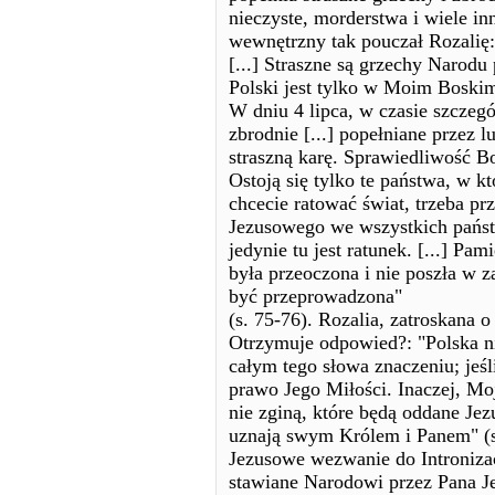
nieczyste, morderstwa i wiele i
wewnętrzny tak pouczał Rozalię: 
[...] Straszne są grzechy Narodu
Polski jest tylko w Moim Boskim
W dniu 4 lipca, w czasie szczegó
zbrodnie [...] popełniane przez 
straszną karę. Sprawiedliwość B
Ostoją się tylko te państwa, w k
chcecie ratować świat, trzeba pr
Jezusowego we wszystkich państ
jedynie tu jest ratunek. [...] Pa
była przeoczona i nie poszła w z
być przeprowadzona"
(s. 75-76). Rozalia, zatroskana o
Otrzymuje odpowied?: "Polska ni
całym tego słowa znaczeniu; jeś
prawo Jego Miłości. Inaczej, Moje
nie zginą, które będą oddane Je
uznają swym Królem i Panem" (s.
Jezusowe wezwanie do Introniza
stawiane Narodowi przez Pana Jez