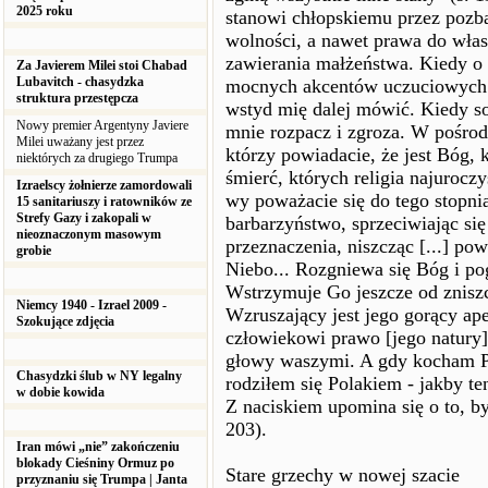
2025 roku
stanowi chłopskiemu przez pozb
wolności, a nawet prawa do włas
zawierania małżeństwa. Kiedy o t
Za Javierem Milei stoi Chabad
Lubavitch - chasydzka
mocnych akcentów uczuciowych: 
struktura przestępcza
wstyd mię dalej mówić. Kiedy s
Nowy premier Argentyny Javiere
mnie rozpacz i zgroza. W pośrod
Milei uważany jest przez
którzy powiadacie, że jest Bóg, 
niektórych za drugiego Trumpa
śmierć, których religia najuroczy
Izraelscy żołnierze zamordowali
wy poważacie się do tego stopn
15 sanitariuszy i ratowników ze
Strefy Gazy i zakopali w
barbarzyństwo, sprzeciwiając si
nieoznaczonym masowym
przeznaczenia, niszcząc [...] po
grobie
Niebo... Rozgniewa się Bóg i pog
Wstrzymuje Go jeszcze od zniszc
Niemcy 1940 - Izrael 2009 -
Wzruszający jest jego gorący ap
Szokujące zdjęcia
człowiekowi prawo [jego natury].
głowy waszymi. A gdy kocham Po
Chasydzki ślub w NY legalny
rodziłem się Polakiem - jakby te
w dobie kowida
Z naciskiem upomina się o to, by
203).
Iran mówi „nie” zakończeniu
blokady Cieśniny Ormuz po
Stare grzechy w nowej szacie
przyznaniu się Trumpa | Janta