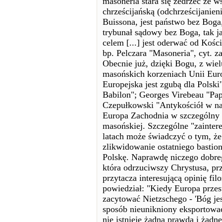
masoneria stara się zedrzeć ze w
chrześcijańską (odchrześcijanien
Buissona, jest państwo bez Boga
trybunał sądowy bez Boga, tak j
celem [...] jest oderwać od Kości
bp. Pelczara "Masoneria", cyt. z
Obecnie już, dzięki Bogu, z wie
masońskich korzeniach Unii Euro
Europejska jest zgubą dla Polski
Babilon"; Georges Virebeau "Pap
Czepułkowski "Antykościół w nat
Europa Zachodnia w szczególny s
masońskiej. Szczególne "zainter
latach może świadczyć o tym, że
zlikwidowanie ostatniego bastio
Polskę. Naprawdę niczego dobre
która odrzuciwszy Chrystusa, prz
przytacza interesującą opinię fi
powiedział: "Kiedy Europa przes
zacytować Nietzschego - 'Bóg je
sposób nieunikniony eksportować
nie istnieje żadna prawda i żadne