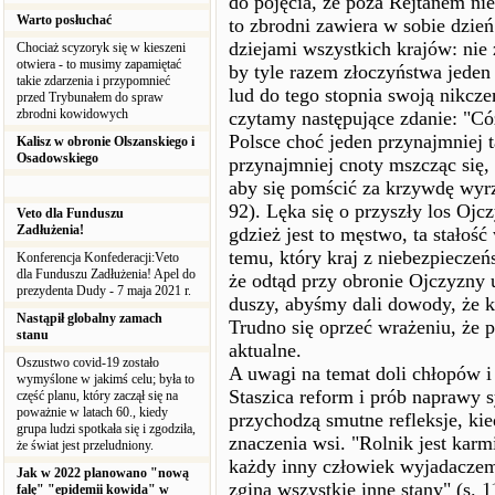
do pojęcia, że poza Rejtanem nie
Warto posłuchać
to zbrodni zawiera w sobie dzie
dziejami wszystkich krajów: nie
Chociaż scyzoryk się w kieszeni
otwiera - to musimy zapamiętać
by tyle razem złoczyństwa jeden
takie zdarzenia i przypomnieć
lud do tego stopnia swoją nikcze
przed Trybunałem do spraw
zbrodni kowidowych
czytamy następujące zdanie: "Cóż 
Polsce choć jeden przynajmniej ta
Kalisz w obronie Olszanskiego i
Osadowskiego
przynajmniej cnoty mszcząc się, 
aby się pomścić za krzywdę wyr
92). Lęka się o przyszły los Oj
Veto dla Funduszu
Zadłużenia!
gdzież jest to męstwo, ta stałość
temu, który kraj z niebezpiecz
Konferencja Konfederacji:Veto
dla Funduszu Zadłużenia! Apel do
że odtąd przy obronie Ojczyzny
prezydenta Dudy - 7 maja 2021 r.
duszy, abyśmy dali dowody, że k
Nastąpił globalny zamach
Trudno się oprzeć wrażeniu, że pr
stanu
aktualne.
Oszustwo covid-19 zostało
A uwagi na temat doli chłopów i
wymyślone w jakimś celu; była to
Staszica reform i prób naprawy sy
część planu, który zaczął się na
poważnie w latach 60., kiedy
przychodzą smutne refleksje, kie
grupa ludzi spotkała się i zgodziła,
znaczenia wsi. "Rolnik jest karm
że świat jest przeludniony.
każdy inny człowiek wyjadaczem.
Jak w 2022 planowano "nową
zginą wszystkie inne stany" (s.
falę" "epidemii kowida" w