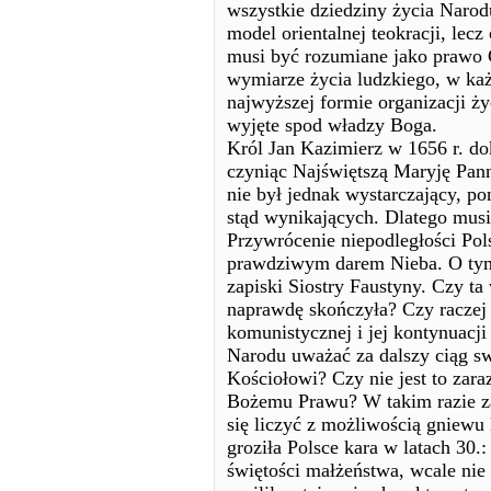
wszystkie dziedziny życia Naro
model orientalnej teokracji, lec
musi być rozumiane jako prawo
wymiarze życia ludzkiego, w ka
najwyższej formie organizacji życ
wyjęte spod władzy Boga.
Król Jan Kazimierz w 1656 r. dok
czyniąc Najświętszą Maryję Pann
nie był jednak wystarczający, p
stąd wynikających. Dlatego musia
Przywrócenie niepodległości Pols
prawdziwym darem Nieba. O tym,
zapiski Siostry Faustyny. Czy ta 
naprawdę skończyła? Czy raczej
komunistycznej i jej kontynuacji
Narodu uważać za dalszy ciąg sw
Kościołowi? Czy nie jest to zara
Bożemu Prawu? W takim razie za
się liczyć z możliwością gniewu
groziła Polsce kara w latach 30.:
świętości małżeństwa, wcale nie 