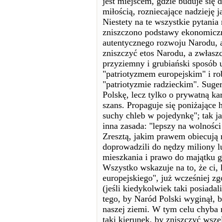
jest miejscem, gdzie buduje się
miłością, rozniecające nadzieję j
Niestety na te wszystkie pytania
zniszczono podstawy ekonomiczn
autentycznego rozwoju Narodu, a
zniszczyć etos Narodu, a zwłasz
przyziemny i grubiański sposób u
"patriotyzmem europejskim" i rob
"patriotyzmie radzieckim". Sugeru
Polskę, lecz tylko o prywatną ka
szans. Propaguje się poniżające ha
suchy chleb w pojedynkę"; tak 
inna zasada: "lepszy na wolności
Zresztą, jakim prawem obiecują 
doprowadzili do nędzy miliony l
mieszkania i prawo do majątku 
Wszystko wskazuje na to, że ci, 
europejskiego", już wcześniej zg
(jeśli kiedykolwiek taki posiada
tego, by Naród Polski wyginął, 
naszej ziemi. W tym celu chyba n
taki kierunek, by zniszczyć wsze