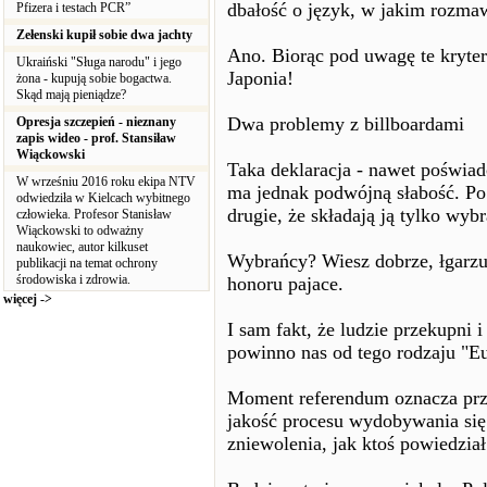
dbałość o język, w jakim rozmaw
Pfizera i testach PCR”
Zełenski kupił sobie dwa jachty
Ano. Biorąc pod uwagę te kryteri
Ukraiński "Sługa narodu" i jego
Japonia!
żona - kupują sobie bogactwa.
Skąd mają pieniądze?
Dwa problemy z billboardami
Opresja szczepień - nieznany
zapis wideo - prof. Stansiław
Wiąckowski
Taka deklaracja - nawet poświa
W wrześniu 2016 roku ekipa NTV
ma jednak podwójną słabość. Po p
odwiedziła w Kielcach wybitnego
drugie, że składają ją tylko wyb
człowieka. Profesor Stanisław
Wiąckowski to odważny
naukowiec, autor kilkuset
Wybrańcy? Wiesz dobrze, łgarzu,
publikacji na temat ochrony
środowiska i zdrowia.
honoru pajace.
więcej ->
I sam fakt, że ludzie przekupni
powinno nas od tego rodzaju "Eu
Moment referendum oznacza przy
jakość procesu wydobywania się
zniewolenia, jak ktoś powiedział 