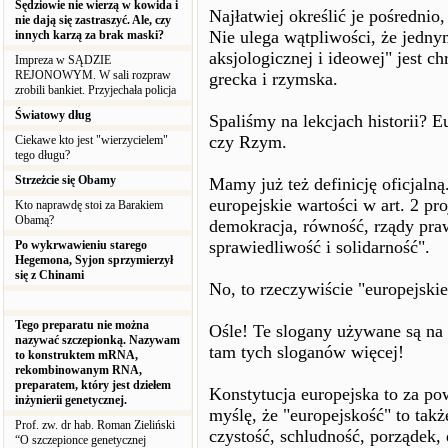
Sędziowie nie wierzą w kowida i
Najłatwiej określić je pośrednio
nie dają się zastraszyć. Ale, czy
Nie ulega wątpliwości, że jedny
innych karzą za brak maski?
aksjologicznej i ideowej" jest c
Impreza w SĄDZIE
REJONOWYM. W sali rozpraw
grecka i rzymska.
zrobili bankiet. Przyjechała policja
Światowy dług
Spaliśmy na lekcjach historii? 
czy Rzym.
Ciekawe kto jest "wierzycielem"
tego długu?
Strzeżcie się Obamy
Mamy już też definicję oficjaln
europejskie wartości w art. 2 pr
Kto naprawdę stoi za Barakiem
Obamą?
demokracja, równość, rządy praw
sprawiedliwość i solidarność".
Po wykrwawieniu starego
Hegemona, Syjon sprzymierzył
się z Chinami
No, to rzeczywiście "europejski
Tego preparatu nie można
Ośle! Te slogany używane są na 
nazywać szczepionką. Nazywam
tam tych sloganów więcej!
to konstruktem mRNA,
rekombinowanym RNA,
preparatem, który jest dziełem
Konstytucja europejska to za p
inżynierii genetycznej.
myślę, że "europejskość" to takż
Prof. zw. dr hab. Roman Zieliński
czystość, schludność, porządek, d
“O szczepionce genetycznej