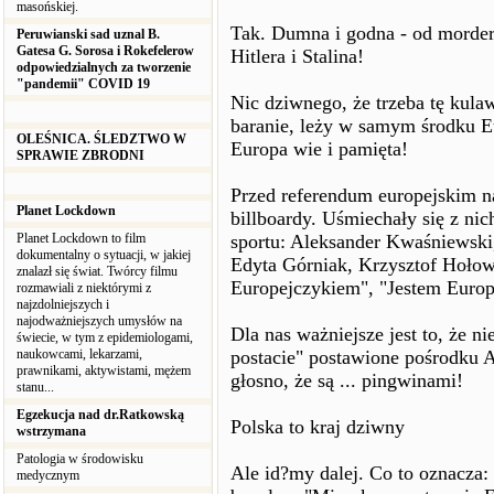
masońskiej.
Tak. Dumna i godna - od morder
Peruwianski sad uznal B.
Gatesa G. Sorosa i Rokefelerow
Hitlera i Stalina!
odpowiedzialnych za tworzenie
"pandemii" COVID 19
Nic dziwnego, że trzeba tę kula
baranie, leży w samym środku E
OLEŚNICA. ŚLEDZTWO W
Europa wie i pamięta!
SPRAWIE ZBRODNI
Przed referendum europejskim na
Planet Lockdown
billboardy. Uśmiechały się z nic
Planet Lockdown to film
sportu: Aleksander Kwaśniewski
dokumentalny o sytuacji, w jakiej
Edyta Górniak, Krzysztof Hołow
znalazł się świat. Twórcy filmu
Europejczykiem", "Jestem Europ
rozmawiali z niektórymi z
najzdolniejszych i
najodważniejszych umysłów na
Dla nas ważniejsze jest to, że n
świecie, w tym z epidemiologami,
naukowcami, lekarzami,
postacie" postawione pośrodku 
prawnikami, aktywistami, mężem
głosno, że są ... pingwinami!
stanu...
Egzekucja nad dr.Ratkowską
Polska to kraj dziwny
wstrzymana
Patologia w środowisku
Ale id?my dalej. Co to oznacza
medycznym