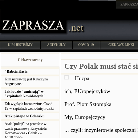
ZAPRASZ
KIM JESTEŚMY
ARTYKUŁY
COVID-19
CIEKAWE LINKI
Ciekawe strony
Czy Polak musi stać s
"Babcia Kasia"
Hucpa
Kim naprawdę jest Katarzyna
Augustynek
ich, EUropejczyków
Jak ludzie "umierają" w
"szpitalach kowidowych"
Prof. Piotr Sztompka
Tak wygląda koronawirus Covid
19 w szpitalach zachodniej Polski
Atak pistapo w Gdańsku
My, Europejczycy
Atak "policji" na proteście w
czasie przemowy Krzysztofa
... czyli: inżynierowie społecz
Kornatowicza - Gdańsk -
10.10.2020r.