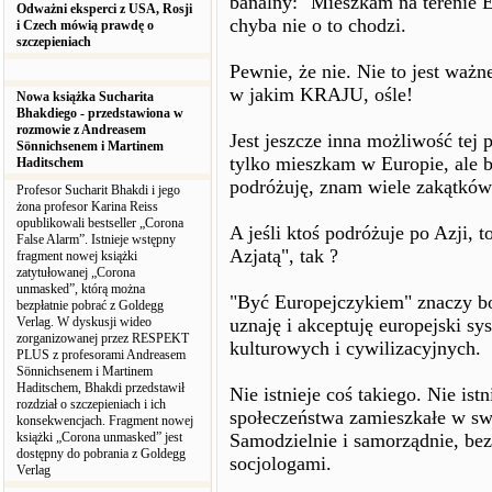
banalny: "Mieszkam na terenie E
Odważni eksperci z USA, Rosji
chyba nie o to chodzi.
i Czech mówią prawdę o
szczepieniach
Pewnie, że nie. Nie to jest wa
w jakim KRAJU, ośle!
Nowa książka Sucharita
Bhakdiego - przedstawiona w
rozmowie z Andreasem
Jest jeszcze inna możliwość tej pr
Sönnichsenem i Martinem
tylko mieszkam w Europie, ale 
Haditschem
podróżuję, znam wiele zakątków
Profesor Sucharit Bhakdi i jego
żona profesor Karina Reiss
opublikowali bestseller „Corona
A jeśli ktoś podróżuje po Azji, 
False Alarm”. Istnieje wstępny
Azjatą", tak ?
fragment nowej książki
zatytułowanej „Corona
unmasked”, którą można
"Być Europejczykiem" znaczy b
bezpłatnie pobrać z Goldegg
Verlag. W dyskusji wideo
uznaję i akceptuję europejski s
zorganizowanej przez RESPEKT
kulturowych i cywilizacyjnych.
PLUS z profesorami Andreasem
Sönnichsenem i Martinem
Haditschem, Bhakdi przedstawił
Nie istnieje coś takiego. Nie is
rozdział o szczepieniach i ich
społeczeństwa zamieszkałe w swo
konsekwencjach. Fragment nowej
książki „Corona unmasked” jest
Samodzielnie i samorządnie, be
dostępny do pobrania z Goldegg
socjologami.
Verlag