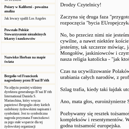
Drodzy Czytelnicy!
Pożary w Kaliforni - poważna
analiza
Zaczyna się druga faza "przygo
Jak lewacy spalili Los Angeles
rozpoczęcia "bycia EUropejczyk
Powstało Polskie
No, bo przeciez nimi nie jesteśm
Stowarzyszenie niezależnych
lekarzy i naukowców
cywilne, a nawet niektóre kości
jesteśmy, tak szczerze mówiąc,
Mongołów, jaskiniowców i czymś
Nazwisko Horban na mapie
nasza religia katolicka - "jak k
świata
Czas na ucywilizowanie Polaków.
Bergolio vel Franciszek
urabiania całych narodów, z prof
nagrodzony przez B’nai B’rith
Na zdjęciu poniżej widzimy
Szlag trafia, kiedy taki łajdak 
dyrektora generalnego B’nai B’rith
International Daniela S.
Mariaschina, który wręcza
Ano, mata głos, euroinżynierze
papieżowi Bergoglio złoty kielich
ozdobiony żydowskimi napisami i
Pozbywamy się resztek tożsamośc
symbolami. Jest to symboliczna
nagroda przyznana Franciszkowi
kompleksów i resentymentów. W j
za jego stałe wsparcie dla tej
godna tożsamość europejska.
żydowskiej organizacji