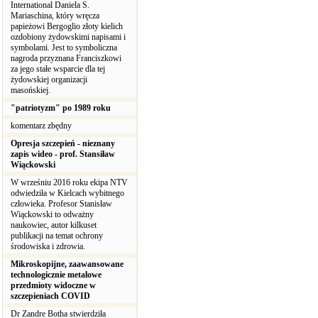
International Daniela S.
Mariaschina, który wręcza
papieżowi Bergoglio złoty kielich
ozdobiony żydowskimi napisami i
symbolami. Jest to symboliczna
nagroda przyznana Franciszkowi
za jego stałe wsparcie dla tej
żydowskiej organizacji
masońskiej.
"patriotyzm" po 1989 roku
komentarz zbędny
Opresja szczepień - nieznany
zapis wideo - prof. Stansiław
Wiąckowski
W wrześniu 2016 roku ekipa NTV
odwiedziła w Kielcach wybitnego
człowieka. Profesor Stanisław
Wiąckowski to odważny
naukowiec, autor kilkuset
publikacji na temat ochrony
środowiska i zdrowia.
Mikroskopijne, zaawansowane
technologicznie metalowe
przedmioty widoczne w
szczepieniach COVID
Dr Zandre Botha stwierdziła