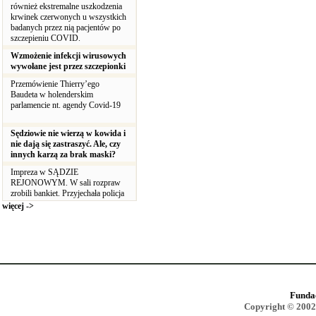
również ekstremalne uszkodzenia
krwinek czerwonych u wszystkich
badanych przez nią pacjentów po
szczepieniu COVID.
Wzmożenie infekcji wirusowych
wywołane jest przez szczepionki
Przemówienie Thierry’ego
Baudeta w holenderskim
parlamencie nt. agendy Covid-19
Sędziowie nie wierzą w kowida i
nie dają się zastraszyć. Ale, czy
innych karzą za brak maski?
Impreza w SĄDZIE
REJONOWYM. W sali rozpraw
zrobili bankiet. Przyjechała policja
więcej ->
Funda
Copyright © 2002