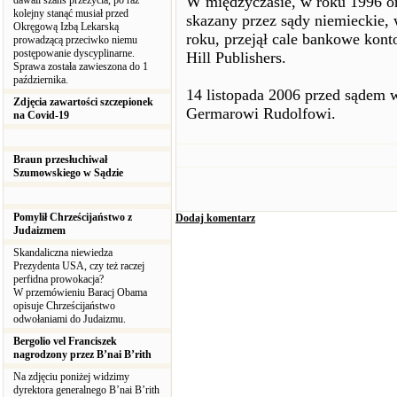
W międzyczasie, w roku 1996 or
dawali szans przeżycia, po raz
kolejny stanąć musiał przed
skazany przez sądy niemieckie,
Okręgową Izbą Lekarską
roku, przejął cale bankowe kon
prowadzącą przeciwko niemu
postępowanie dyscyplinarne.
Hill Publishers.
Sprawa została zawieszona do 1
października.
14 listopada 2006 przed sądem 
Zdjęcia zawartości szczepionek
Germarowi Rudolfowi.
na Covid-19
Braun przesłuchiwał
Szumowskiego w Sądzie
Pomylił Chrześcijaństwo z
Dodaj komentarz
Judaizmem
Skandaliczna niewiedza
Prezydenta USA, czy też raczej
perfidna prowokacja?
W przemówieniu Baracj Obama
opisuje Chrześcijaństwo
odwołaniami do Judaizmu.
Bergolio vel Franciszek
nagrodzony przez B’nai B’rith
Na zdjęciu poniżej widzimy
dyrektora generalnego B’nai B’rith