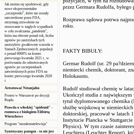
pozycjach, w tym na rozbudowan
Jak można się spodziewać, gdy
przez Germara Rudolfa, byłego 
nowe eksperymentalne
„szczepionki”, które nie zostały
zatwierdzone przez FDA,
Rozprawa sądowa potrwa najpra
otrzymają zezwolenie na
roku.
stosowanie w nagłych wypadkach
w celu zwalczania „pandemii”,
która ma obecnie ponad rok, liczba
zgonów po zastrzykach tych
zastrzyków gwałtownie wzrosła w
Stanach Zjednoczonych. populacji
FAKTY BIBUŁY:
o ponad 6000% na koniec
pierwszego kwartału 2021 r., w
porównaniu do odnotowanych
Germar Rudolf (ur. 29 pa?dzier
zgonów po szczepionkach
niemiecki chemik, doktorant, z
zatwierdzonych przez FDA na
Holokaustu.
koniec pierwszego kwartału 2020
r.
Rudolf studiował chemię w lata
Aresztować Netanjahu
Ukończył studia z największym
Protest w Warszawie po decyzji
Rządu.
tytuł dyplomowanego chemika (
służbę wojskową w niemieckich 
Prawda o włoskiej "epidemii" -
rozmowa z biologiem Elżbietą
doktorskiej, pracował w latac
Wierzchows
Instytucie Plancka w Stuttgarcie
Program "niezaleznatelewizja"
Physics). W tym czasie zainter
Syntetyczny patogen - to nie jest
Leuchtera (Leuchter Report), kt