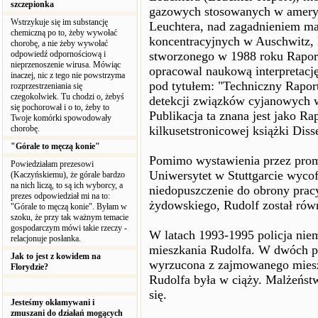
szczepionka
gazowych stosowanych w ameryk
Wstrzykuje się im substancję
Leuchtera, nad zagadnieniem m
chemiczną po to, żeby wywołać
koncentracyjnych w Auschwitz, 
chorobę, a nie żeby wywołać
odpowiedź odpornościową i
stworzonego w 1988 roku Raportu
nieprzenoszenie wirusa. Mówiąc
opracowal naukową interpretację
inaczej, nic z tego nie powstrzyma
pod tytułem: "Techniczny Raport
rozprzestrzeniania się
czegokolwiek. Tu chodzi o, żebyś
detekcji związków cyjanowych 
się pochorował i o to, żeby to
Publikacja ta znana jest jako Ra
Twoje komórki spowodowały
chorobę.
kilkusetstronicowej książki Diss
"Górale to męczą konie"
Pomimo wystawienia przez promo
Powiedziałam prezesowi
Uniwersytet w Stuttgarcie wyco
(Kaczyńskiemu), że górale bardzo
na nich liczą, to są ich wyborcy, a
niedopuszczenie do obrony prac
prezes odpowiedział mi na to:
żydowskiego, Rudolf został równ
"Górale to męczą konie". Byłam w
szoku, że przy tak ważnym temacie
gospodarczym mówi takie rzeczy -
W latach 1993-1995 policja niem
relacjonuje posłanka.
mieszkania Rudolfa. W dwóch pr
Jak to jest z kowidem na
wyrzucona z zajmowanego miesz
Florydzie?
Rudolfa była w ciąży. Malżeńst
się.
Jesteśmy okłamywani i
zmuszani do działań mogących