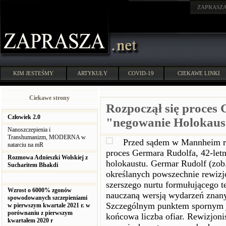
ZAPRASZ
KIM JESTEŚMY
ARTYKUŁY
COVID-19
CIEKAWE LINKI
Ciekawe strony
Rozpoczął się proces
Człowiek 2.0
"negowanie Holokaus
Nanoszczepienia i
Transhumanizm, MODERNA w
Przed sądem w Mannheim roz
natarciu na mR
proces Germara Rudolfa, 42-let
Rozmowa Adnieszki Wolskiej z
holokaustu. Germar Rudolf (zob.
Sucharitem Bhakdi
określanych powszechnie rewizjo
szerszego nurtu formułującego te
Wzrost o 6000% zgonów
nauczaną wersją wydarzeń znany
spowodowanych szczepieniami
Szczególnym punktem spornym je
w pierwszym kwartale 2021 r. w
porównaniu z pierwszym
końcowa liczba ofiar. Rewizjoniś
kwartałem 2020 r