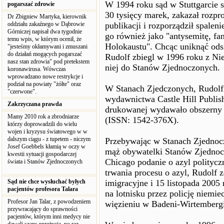
W 1994 roku sąd w Stuttgarcie s
pogarszać zdrowie
30 tysięcy marek, zakazał rozp
Dr Zbigniew Martyka, kierownik
oddziału zakaźnego w Dąbrowie
publikacji i rozporządził spalen
Górniczej napisał dwa tygodnie
go również jako "antysemitę, fa
temu wpis, w którym ocenił, że
Holokaustu". Chcąc uniknąć ods
"jesteśmy okłamywani i zmuszani
do działań mogących pogarszać
Rudolf zbiegl w 1996 roku z Nie
nasz stan zdrowia" pod pretekstem
niej do Stanów Zjednoczonych.
koronawirusa. Wówczas
wprowadzano nowe restrykcje i
podział na powiaty "żółte" oraz
W Stanach Zjedczonych, Rudolf 
"czerwone".
wydawnictwa Castle Hill Publis
Zakrzyczana prawda
drukowanej wydawało obszerny kw
Mamy 2010 rok a zbrodniarze
(ISSN: 1542-376X).
którzy doprowadzili do wielu
wojen i kryzysu światowego w w
dalszym ciągu - z tupetem - niczym
Przebywając w Stanach Zjednocz
Josef Goebbels kłamią w oczy w
mąż obywatelki Stanów Zjednoc
kwestii sytuacji gospodarczej
Chicago podanie o azyl politycz
świata i Stanów Zjednoczonych
trwania procesu o azyl, Rudolf 
Sąd nie chce wysłuchać byłych
imigracyjne i 15 listopada 200
pacjentów profesora Talara
na lotnisku przez policję niemi
Profesor Jan Talar, z powodzeniem
więzieniu w Badeni-Wirtembergi
przywracający do sprawności
pacjentów, którym inni medycy nie