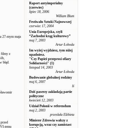
Raport antyimperialny
(czerwiec)
lipiec 18, 2006
William Blum
Festiwalu Sztuki Najnowszej
czerwiec 17, 2004
Unia Europejska, czyli
“Zachodni krąg kulturowy”
niu 27-mym maja
maj 7, 2003
Artur Łoboda
Im wyżej wyjdziesz, tym niżej
 filmy z
upadniesz.
sób,
"Czy Papież przeprosi ofiary
w błąd.
Solidarności" (1)
listopad 14, 2003
Artur Łoboda
Budowanie globalnej rodziny
maj 6, 2007
lś
Dziś paserzy zakładają partie
 Sławomir
polityczne
kwiecień 12, 2003
Udział Polonii w referendum
maj 2, 2003
przesłała Elżbieta
Minister Zdrowia walczy z
 przed
korupcją, wraz czy zamistast
XVI-temu