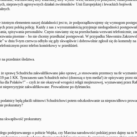
h, nieprawych agresywnych działań zwolenników Unii Europejskiej i lewackich bojówek
alnych.
e istotnym elementem naszej działalności jest to, że podporządkowujemy się wymogom postę
ch przez polską policję. Każdy z nas z wyrozumiałością przyjmuje niedogodności postępowań
ania, spisywania personaliów. Często stawiamy się na przesłuchania wezwani telefonicznie, 
ezwania pisemne – bo nie chcemy przedłużać postępowań. W przypadku Sławomira Zakrzewsk
ie” w dniu 9-tym czerwca odbyło się gdy skwapliwie i dobrowolnie zgłosił się do komendy na
elefonicznym przez telefon komórkowy w przeddzień.
e na przedmiot śledztwa.
że sprawę Schudricha zakwalifikowano jako sprawę „o stosowaniu przemocy na tle wyznanio
.119 par.1 KK. Tymczasem sam Schudrich mówi (donoszą o tym media!) że opisywany przez ni
ska dla Polaków!” – czyli że nie okazywał wrogości religii mojżeszowej, wyznawanej przez Ra
est nieprecyzyjnie zakwalifikowane. Prowadzone po dyletancku.
 podatnicy będą płacili rabinowi Schudrichowi potem odszkodowanie za nieprawidłowo prow
ie prokuratury?
na skwapliwość prokuratury.
dego podejrzewanego o pobicie Wojtka, czy Marcina narodowości polskiej przez dajmy na to 