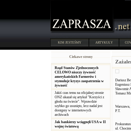
KIM JESTEŚMY
ARTYKUŁY
COV
Ciekawe strony
Zażale
Rząd Stanów Zjednoczonych
CELOWO niszczy żywność
amerykańskich Farmerów i
Dariusz Be
stymuluje kryzys zaopatrzenia w
Eugeniusz 
żywność
Sławomir A
Jakiś czas temu na oficjalnej stronie
Tomasz Mi
ONZ ukazał się artykuł "Korzyści z
głodu na świecie". Wprawdzie
szybko go usunięto, lecz nadal jest
Warszawa, 
dostępny w internetowych
P.T.
archiwach
Jak bankierzy wciągnęli USA w II
Prokuratu
wojnę światową
ul. Chocim