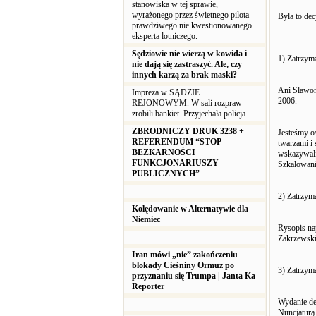
stanowiska w tej sprawie,
wyrażonego przez świetnego pilota -
Była to de
prawdziwego nie kwestionowanego
eksperta lotniczego.
Sędziowie nie wierzą w kowida i
1) Zatrzym
nie dają się zastraszyć. Ale, czy
innych karzą za brak maski?
Ani Sławom
Impreza w SĄDZIE
2006.
REJONOWYM. W sali rozpraw
zrobili bankiet. Przyjechała policja
ZBRODNICZY DRUK 3238 +
Jesteśmy o
REFERENDUM “STOP
twarzami i
BEZKARNOŚCI
wskazywali
FUNKCJONARIUSZY
Szkalowani
PUBLICZNYCH”
2) Zatrzym
Kolędowanie w Alternatywie dla
Niemiec
Rysopis na
Zakrzewski 
Iran mówi „nie” zakończeniu
blokady Cieśniny Ormuz po
3) Zatrzym
przyznaniu się Trumpa | Janta Ka
Reporter
Wydanie de
Nuncjaturą