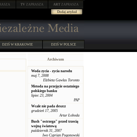
RASZA
TV
ZAPRASZA
ART
ZAPRASZA
Dodaj artykuł
DZIŚ W KRAKOWIE
DZIŚ W POLSCE
Archiwum
Woda zycia - zycia narodu
maj 7, 2008
Elzbieta Gawlas Toronto
Metoda na przejęcie ostatniego
polskiego banku
lipiec 23, 2004
PAP
Wcale nie pada deszcz
grudzień 17, 2005
Artur Łoboda
Bush "ostrzega" przed trzecią
wojną światową
październik 31, 2007
Iwo Cyprian Pogonowski