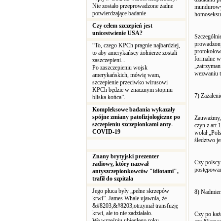
Nie zostało przeprowadzone żadne
mundurowyc
potwierdzające badanie
homoseksu
Czy celem szczepień jest
unicestwienie USA?
Szczególni
prowadzony
“To, czego KPCh pragnie najbardziej,
protokołow
to aby amerykańscy żołnierze zostali
formalne w
zaszczepieni...
„zatrzyman
Po zaszczepieniu wojsk
wezwaniu t
amerykańskich, mówię wam,
szczepienie przeciwko wirusowi
KPCh będzie w znacznym stopniu
7) Zażaleni
bliska końca”.
Kompleksowe badania wykazały
spójne zmiany patofizjologiczne po
Zauważmy, 
szczepieniu szczepionkami anty-
czyn z art
COVID-19
wołał „Pol
śledztwo j
Znany brytyjski prezenter
Czy polscy
radiowy, który nazwał
postępowan
antyszczepionkowców "idiotami",
trafił do szpitala
Jego płuca były „pełne skrzepów
8) Nadmier
krwi”. James Whale ujawnia, że
&#8203;&#8203;otrzymał transfuzję
krwi, ale to nie zadziałało.
Czy po każ
We wrześniu ubiegłego roku