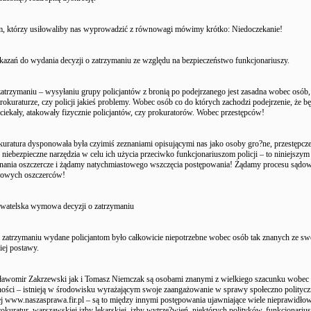
m, którzy usiłowaliby nas wyprowadzić z równowagi mówimy krótko: Niedoczekanie!
kazań do wydania decyzji o zatrzymaniu ze względu na bezpieczeństwo funkcjonariuszy.
zatrzymaniu – wysyłaniu grupy policjantów z bronią po podejrzanego jest zasadna wobec osób,
rokuraturze, czy policji jakieś problemy. Wobec osób co do których zachodzi podejrzenie, że bę
ciekały, atakowały fizycznie policjantów, czy prokuratorów. Wobec przestępców!
okuratura dysponowała była czyimiś zeznaniami opisującymi nas jako osoby gro?ne, przestępcze
 niebezpieczne narzędzia w celu ich użycia przeciwko funkcjonariuszom policji – to niniejszy
eznania oszczercze i żądamy natychmiastowego wszczęcia postępowania! Żądamy procesu sądow
 owych oszczerców!
watelska wymowa decyzji o zatrzymaniu
o zatrzymaniu wydane policjantom było całkowicie niepotrzebne wobec osób tak znanych ze sw
iej postawy.
awomir Zakrzewski jak i Tomasz Niemczak są osobami znanymi z wielkiego szacunku wobec
ości – istnieją w środowisku wyrażającym swoje zaangażowanie w sprawy społeczno polityczn
ej www.naszasprawa.fir.pl – są to między innymi postępowania ujawniające wiele nieprawidło
rokuratur, warszawskiej izby lekarskiej, izby wytrze?wień, niektórych polityków, funkcjonariu