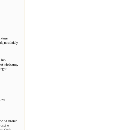
 które
dą utrudniały
 lub
m oświadczmy,
ego i
ojej
e na stronie
wości w
szy służb