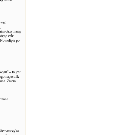
powań
,
zanim otrzymamy
iego całe
 Nowolipie po
wym” – to jest
ego napastnik
bina. Zatem
adzone
Wietnamczyka,