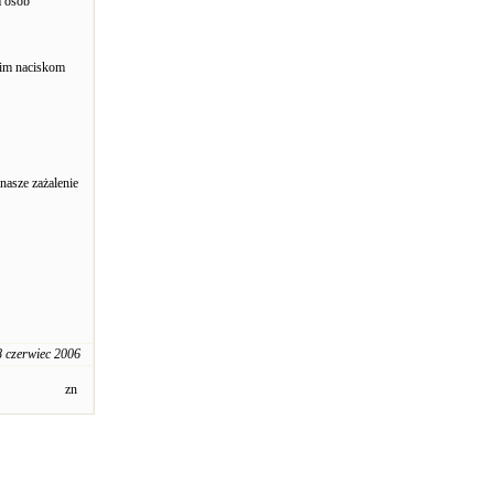
m osób
kim naciskom
nasze zażalenie
8 czerwiec 2006
zn