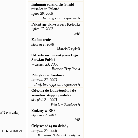
Kaliningrad and the Shield
missiles in Poland
lipiec 29, 2008
Iwo Cyprian Pogonowski
Pakiet antykryzysowy Kołodki
lipiec 17, 2002
PAP
Zaskoczenie
styczeń 1, 2008
Marek Olżyński
Odrodzenie patriotyzmu Liga
Slowian Polski!
wrzesień 23, 2006
Bogdan Trzy Radla
Polityka na Kaukazie
listopad 25, 2003
Prof. Iwo Cyprian Pogonowski
Odezwa do Ludożerców i do
samotnie stojącej walizki
sierpień 21, 2005
Wiesław Sokołowski
Zmiany w RPP
za Niemczaka,
styczeń 12, 2003
PAP
Orły schodzą na dziady
listopad 25, 2006
 1 Ds.268/06/I
Mirosław Naleziński, Gdynia