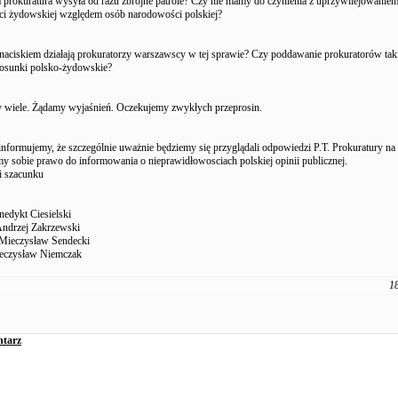
 prokuratura wysyła od razu zbrojne patrole? Czy nie mamy do czynienia z uprzywilejowanie
i żydowskiej względem osób narodowości polskiej?
naciskiem działają prokuratorzy warszawscy w tej sprawie? Czy poddawanie prokuratorów ta
tosunki polsko-żydowskie?
 wiele. Żądamy wyjaśnień. Oczekujemy zwykłych przeprosin.
nformujemy, że szczególnie uważnie będziemy się przyglądali odpowiedzi P.T. Prokuratury na 
my sobie prawo do informowania o nieprawidłowosciach polskiej opinii publicznej.
i szacunku
nedykt Ciesielski
ndrzej Zakrzewski
Mieczysław Sendecki
eczysław Niemczak
1
tarz