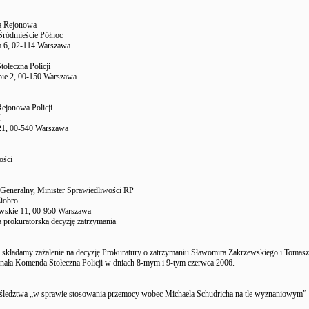
a Rejonowa
ródmieście Północ
ka 6, 02-114 Warszawa
ołeczna Policji
pie 2, 00-150 Warszawa
ejonowa Policji
I
 21, 00-540 Warszawa
ości
 Generalny, Minister Sprawiedliwości RP
iobro
wskie 11, 00-950 Warszawa
a prokuratorską decyzję zatrzymania
 składamy zażalenie na decyzję Prokuratury o zatrzymaniu Sławomira Zakrzewskiego i Tomas
nała Komenda Stołeczna Policji w dniach 8-mym i 9-tym czerwca 2006.
śledztwa „w sprawie stosowania przemocy wobec Michaela Schudricha na tle wyznaniowym”–