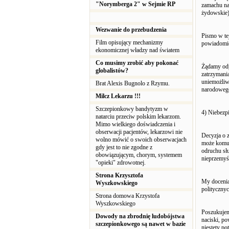
"Norymberga 2" w Sejmie RP
zamachu na 
żydowskie)
Wezwanie do przebudzenia
Pismo w te
Film opisujący mechanizmy
powiadomie
ekonomicznej władzy nad światem
Co musimy zrobić aby pokonać
Żądamy odp
globalistów?
zatrzymania
uniemożliw
Brat Alexis Bugnolo z Rzymu.
narodoweg
Milcz Lekarzu !!!
Szczepionkowy bandytyzm w
4) Niebezpi
natarciu przeciw polskim lekarzom.
Mimo wielkiego doświadczenia i
obserwacji pacjentów, lekarzowi nie
Decyzja o z
wolno mówić o swoich obserwacjach
może komuś
gdy jest to nie zgodne z
odruchu sł
obowiązującym, chorym, systemem
nieprzemyś
"opieki" zdrowotnej.
Strona Krzysztofa
My docenia
Wyszkowskiego
polityczny
Strona domowa Krzystofa
Wyszkowskiego
Poszukujem
Dowody na zbrodnię ludobójstwa
naciski, p
szczepionkowego są nawet w bazie
niestety po