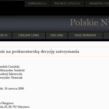
ZAPRASZA
.net
POLSKA
ZAPRASZA
KRAKÓW
ZAP
ID-19
CIEKAWE LINKI
2002-2009
NASZ PATRONAT
nie na prokuratorską decyzję zatrzymania
nedykt Ciesielski
Mieczysław Sendecki
ndrzej Zakrzewski,
eczysław Niemczak
dn. 16 czerwca 2006
ra Okręgowa
ska 28, 00-791 Warszawa