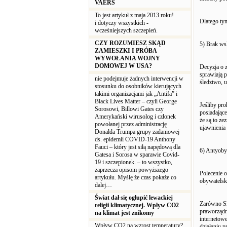
VAERS
To jest artykuł z maja 2013 roku!
Dlatego ty
i dotyczy wszystkich -
wcześniejszych szczepień.
CZY ROZUMIESZ SKĄD
5) Brak ws
ZAMIESZKI I PRÓBA
WYWOŁANIA WOJNY
DOMOWEJ W USA?
Decyzja o 
sprawiają p
nie podejmuje żadnych interwencji w
śledztwo, u
stosunku do osobników kierujących
takimi organizacjami jak „Antifa” i
Black Lives Matter – czyli George
Jeśliby pr
Sorosowi, Billowi Gates czy
posiadające
Amerykański wirusolog i członek
że są to z
powołanej przez administrację
ujawnienia
Donalda Trumpa grupy zadaniowej
ds. epidemii COVID-19 Anthony
Fauci – który jest siłą napędową dla
6) Antyoby
Gatesa i Sorosa w sparawie Covid-
19 i szczepionek. – to wszystko,
zaprzecza opisom powyższego
Polecenie 
artykułu. Myślę że czas pokaże co
obywatelsk
dalej…
Świat dał się ogłupić lewackiej
Zarówno Sł
religii klimatycznej. Wpływ CO2
praworządn
na klimat jest znikomy
internetow
Wpływ CO2 na wzrost temperatury?
działaniu p