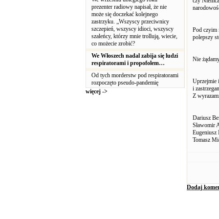
czy Niemca
prezenter radiowy napisał, że nie
narodowośc
może się doczekać kolejnego
zastrzyku. „Wszyscy przeciwnicy
szczepień, wszyscy idioci, wszyscy
Pod czyim 
szaleńcy, którzy mnie trollują, wiecie,
polepszy s
co możecie zrobić?
We Włoszech nadal zabija się ludzi
Nie żądamy
respiratorami i propofolem…
Od tych morderstw pod respiratorami
Uprzejmie i
rozpoczęto pseudo-pandemię
i zastrzega
więcej ->
Z wyrazam
Dariusz Be
Sławomir A
Eugeniusz 
Tomasz Mi
Dodaj komen