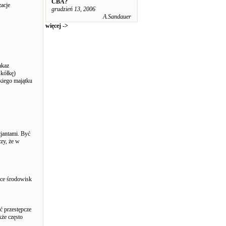
CBA?
zacje
grudzień 13, 2006
A.Sandauer
więcej ->
akaz
skółkę)
kiego majątku
cjantami. Być
zy, że w
sce środowisk
ć przestępcze
kże często