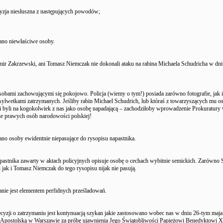
cyzja niesłuszna z następujących powodów;
ano niewłaściwe osoby.
ir Zakrzewski, ani Tomasz Niemczak nie dokonali ataku na rabina Michaela Schudricha w d
sobami zachowującymi się pokojowo. Policja (wiemy o tym!) posiada zarówno fotografie, jak i
 sylwetkami zatrzymanych. Jeśliby rabin Michael Schudrich, lub któraś z towarzyszących mu o
 byli na kogokolwiek z nas jako osobę napadającą – zachodziłoby wprowadzenie Prokuratury 
e prawych osób narodowości polskiej!
ano osoby ewidentnie niepasujące do rysopisu napastnika.
pastnika zawarty w aktach policyjnych opisuje osobę o cechach wybitnie semickich. Zarówno
jak i Tomasz Niemczak do tego rysopisu nijak nie pasują.
anie jest elementem perfidnych prześladowań.
cyzji o zatrzymaniu jest kontynuacją szykan jakie zastosowano wobec nas w dniu 26-tym maja
 Apostolską w Warszawie za próbę ujawnienia Jego Świątobliwości Papieżowi Benedyktowi 