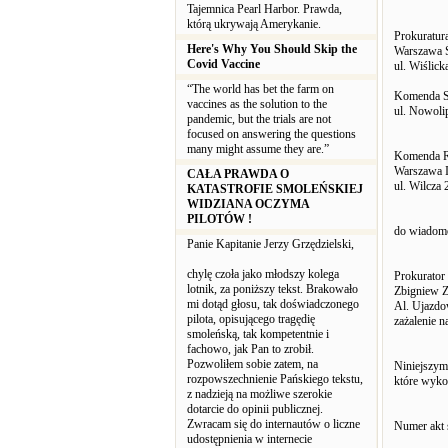
Tajemnica Pearl Harbor. Prawda,
którą ukrywają Amerykanie.
Prokuratur
Here's Why You Should Skip the
Warszawa Ś
Covid Vaccine
ul. Wiślic
“The world has bet the farm on
Komenda St
vaccines as the solution to the
ul. Nowoli
pandemic, but the trials are not
focused on answering the questions
many might assume they are.”
Komenda R
Warszawa 
CAŁA PRAWDA O
ul. Wilcza
KATASTROFIE SMOLEŃSKIEJ
WIDZIANA OCZYMA
PILOTÓW !
do wiadom
Panie Kapitanie Jerzy Grzędzielski,
chylę czoła jako młodszy kolega
Prokurator
lotnik, za poniższy tekst. Brakowało
Zbigniew Z
mi dotąd głosu, tak doświadczonego
Al. Ujazdo
pilota, opisującego tragędię
zażalenie n
smoleńską, tak kompetentnie i
fachowo, jak Pan to zrobił.
Pozwoliłem sobie zatem, na
Niniejszym
rozpowszechnienie Pańskiego tekstu,
które wyko
z nadzieją na możliwe szerokie
dotarcie do opinii publicznej.
Zwracam się do internautów o liczne
Numer akt 
udostępnienia w internecie