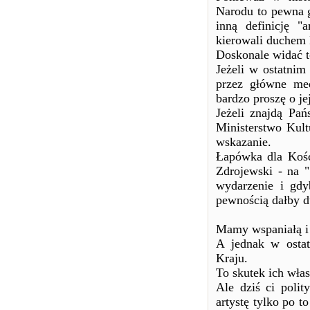
Narodu to pewna g
inną definicję "a
kierowali duchem 
Doskonale widać t
Jeżeli w ostatnim
przez główne med
bardzo proszę o je
Jeżeli znajdą Pa
Ministerstwo Kult
wskazanie.
Łapówka dla Kości
Zdrojewski - na "
wydarzenie i gdy
pewnością dałby d
Mamy wspaniałą i 
A jednak w ostat
Kraju.
To skutek ich wła
Ale dziś ci polit
artystę tylko po t