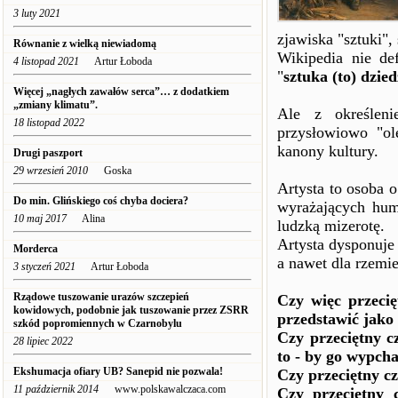
3 luty 2021
zjawiska "sztuki",
Równanie z wielką niewiadomą
Wikipedia nie def
4 listopad 2021
Artur Łoboda
"
sztuka (to) dzie
Więcej „nagłych zawałów serca”… z dodatkiem
„zmiany klimatu”.
Ale z określen
18 listopad 2022
przysłowiowo "ol
kanony kultury.
Drugi paszport
29 wrzesień 2010
Goska
Artysta to osoba 
Do min. Glińskiego coś chyba dociera?
wyrażających huma
10 maj 2017
Alina
ludzką mizerotę.
Artysta dysponuje
Morderca
a nawet dla rzemie
3 styczeń 2021
Artur Łoboda
Rządowe tuszowanie urazów szczepień
Czy więc przecię
kowidowych, podobnie jak tuszowanie przez ZSRR
przedstawić jako
szkód popromiennych w Czarnobylu
Czy przeciętny cz
28 lipiec 2022
to - by go wypcha
Ekshumacja ofiary UB? Sanepid nie pozwala!
Czy przeciętny cz
11 październik 2014
www.polskawalczaca.com
Czy przeciętny 