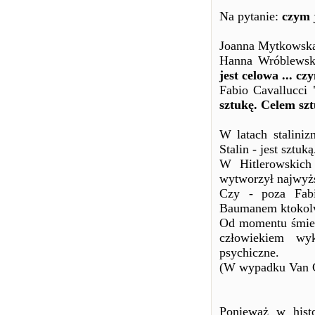
Na pytanie:
czym 
Joanna Mytkowska 
Hanna Wróblewsk
jest celowa ... cz
Fabio Cavallucci 
sztukę. Celem szt
W latach stalini
Stalin - jest sztuką
W Hitlerowskich
wytworzył najwyższ
Czy - poza Fab
Baumanem ktokolw
Od momentu śmierc
człowiekiem wy
psychiczne.
(W wypadku Van Go
Ponieważ w histo