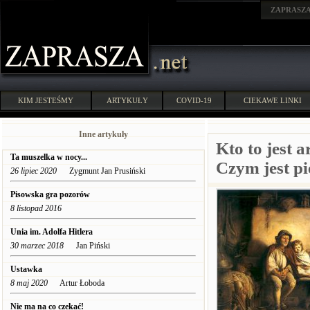
ZAPRASZ
KIM JESTEŚMY
ARTYKUŁY
COVID-19
CIEKAWE LINKI
Inne artykuły
Kto to jest a
Ta muszelka w nocy...
Czym jest pi
26 lipiec 2020
Zygmunt Jan Prusiński
Pisowska gra pozorów
8 listopad 2016
Unia im. Adolfa Hitlera
30 marzec 2018
Jan Piński
Ustawka
8 maj 2020
Artur Łoboda
Nie ma na co czekać!