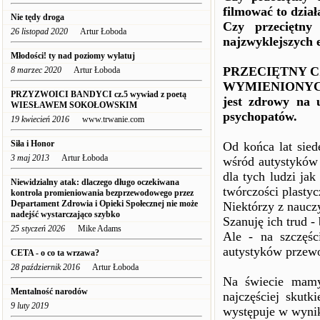
filmować to dział
Nie tędy droga
Czy przeciętny
26 listopad 2020
Artur Łoboda
najzwyklejszych
Młodości! ty nad poziomy wylatuj
PRZECIĘTNY C
8 marzec 2020
Artur Łoboda
WYMIENIONYCH 
PRZYZWOICI BANDYCI cz.5 wywiad z poetą
jest zdrowy na 
WIESŁAWEM SOKOŁOWSKIM
psychopatów.
19 kwiecień 2016
www.trwanie.com
Siła i Honor
Od końca lat sied
3 maj 2013
Artur Łoboda
wśród autystyków 
dla tych ludzi ja
Niewidzialny atak: dlaczego długo oczekiwana
twórczości plastyc
kontrola promieniowania bezprzewodowego przez
Departament Zdrowia i Opieki Społecznej nie może
Niektórzy z nauczy
nadejść wystarczająco szybko
Szanuję ich trud -
25 styczeń 2026
Mike Adams
Ale - na szczęśc
autystyków przewo
CETA - o co ta wrzawa?
28 październik 2016
Artur Łoboda
Na świecie mamy
Mentalność narodów
najczęściej skutk
9 luty 2019
występuje w wyni