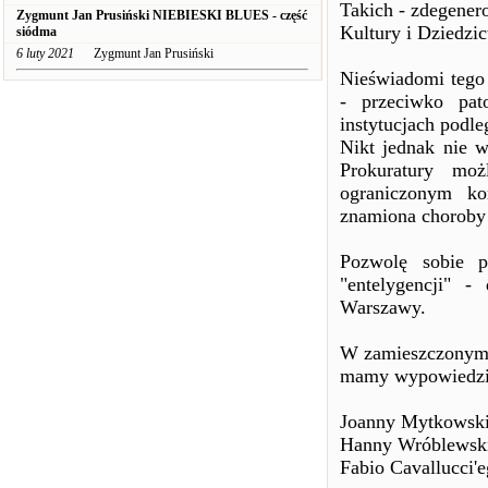
Takich - zdegener
Zygmunt Jan Prusiński NIEBIESKI BLUES - część
Kultury i Dziedz
siódma
6 luty 2021
Zygmunt Jan Prusiński
Nieświadomi tego 
- przeciwko pat
instytucjach podl
Nikt jednak nie w
Prokuratury moż
ograniczonym ko
znamiona choroby 
Pozwolę sobie p
"entelygencji" -
Warszawy.
W zamieszczonym 
mamy wypowiedzi
Joanny Mytkowski
Hanny Wróblewskie
Fabio Cavallucci'