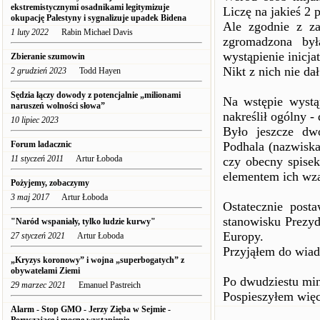
ekstremistycznymi osadnikami legitymizuje
Liczę na jakieś 2 
okupację Palestyny i sygnalizuje upadek Bidena
Ale zgodnie z z
1 luty 2022
Rabin Michael Davis
zgromadzona by
wystąpienie inic
Zbieranie szumowin
Nikt z nich nie dał
2 grudzień 2023
Todd Hayen
Sędzia łączy dowody z potencjalnie „milionami
Na wstępie wystąp
naruszeń wolności słowa”
nakreślił ogólny -
10 lipiec 2023
Było jeszcze dw
Forum ladacznic
Podhala (nazwiska
11 styczeń 2011
Artur Łoboda
czy obecny spisek
elementem ich wza
Pożyjemy, zobaczymy
3 maj 2017
Artur Łoboda
Ostatecznie post
stanowisku Prezyd
"Naród wspaniały, tylko ludzie kurwy"
Europy.
27 styczeń 2021
Artur Łoboda
Przyjąłem do wiado
„Kryzys koronowy” i wojna „superbogatych” z
obywatelami Ziemi
Po dwudziestu minu
29 marzec 2021
Emanuel Pastreich
Pospieszyłem więc
Alarm - Stop GMO - Jerzy Zięba w Sejmie -