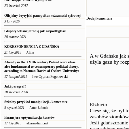
Poruszające i mocne wystąpienie
23 kwiecień 2017
Oficjalny brytyjski panoptikon tożsamości cyfrowej
Dodaj komentarz
3 luty 2026
Głupoty własnej bronią jak niepodległości
28 marzec 2021
KORESPONDENCJA Z GDAŃSKA
21 luty 2019
Alina
A w Gdańsku jak z
użyla gazu by rozp
Already in the XVIth century Poland were ideas
also fundamental to contemporary political theory,
according to Norman Davies of Oxford University:
17 listopad 2011
Iwo Cyprian Pogonowski
Jaki paragraf?
20 kwiecień 2020
Szkolny przykład manipulacji - komentarz
Elżbieto!
9 styczeń 2021
Artur Łoboda
Ciesz się, że był
zasobów ziomków 
Finansjera-optymalizacja kosztów
Jeśli gdańszczanie
17 luty 2015
altermedium.net
wszystkiego możec