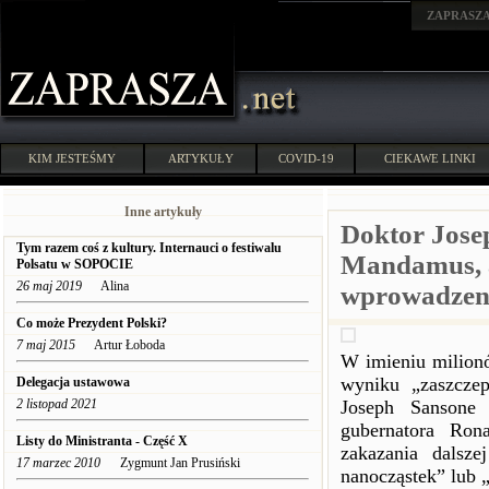
ZAPRASZ
KIM JESTEŚMY
ARTYKUŁY
COVID-19
CIEKAWE LINKI
Inne artykuły
Doktor Jose
Tym razem coś z kultury. Internauci o festiwalu
Mandamus, a
Polsatu w SOPOCIE
26 maj 2019
Alina
wprowadzeni
Co może Prezydent Polski?
7 maj 2015
Artur Łoboda
W imieniu milionó
wyniku „zaszcze
Delegacja ustawowa
2 listopad 2021
Joseph Sansone
gubernatora Ron
Listy do Ministranta - Część X
zakazania dalsze
17 marzec 2010
Zygmunt Jan Prusiński
nanocząstek” lub 