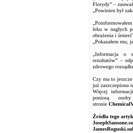
Florydy” – zauważ
„Powinien był zak
„Poinformowałem 
leku w nagłych p
obrażenia i śmier
„Pokazałem mu, ja
„Informacja o 
rezultatów” – odp
zdrowego rozsądk
Czy ma to jeszcze
już zaszczepiona 
Więcej informacj
poniosą osob
stronie
ChemicalV
Źródła tego arty
JosephSansone.s
JamesRoguski.su