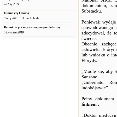
National ARM Da
18 luty 2024
dokumentem, zan
Substacku.
Osama czy Obama
3 maj 2011
Artur Łoboda
Ponieważ wydaje 
spowodowanego s
Demokracja - najciemniejsza pod latarnią
zdecydował, że t
5 kwiecień 2018
świecie.
Obecnie zachęca
człowieka, którym 
lub wniosku o in
Florydy.
„Modlę się, aby S
Sansone.
„Gubernator Ro
ludobójstwie”.
Pełny dokument
linkiem
.
„Doktor medycyny