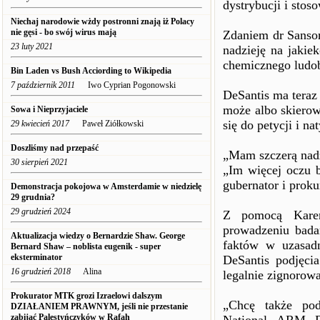
dystrybucji i stos
Niechaj narodowie wżdy postronni znają iż Polacy
nie gęsi - bo swój wirus mają
Zdaniem dr Sanso
23 luty 2021
nadzieję na jakie
chemicznego ludo
Bin Laden vs Bush Acciording to Wikipedia
7 październik 2011
Iwo Cyprian Pogonowski
DeSantis ma teraz
może albo skierow
Sowa i Nieprzyjaciele
się do petycji i n
29 kwiecień 2017
Paweł Ziółkowski
Doszliśmy nad przepaść
„Mam szczerą nadz
30 sierpień 2021
„Im więcej oczu b
gubernator i proku
Demonstracja pokojowa w Amsterdamie w niedzielę
29 grudnia?
29 grudzień 2024
Z pomocą Karen 
prowadzeniu bada
Aktualizacja wiedzy o Bernardzie Shaw. George
faktów w uzasad
Bernard Shaw – noblista eugenik - super
eksterminator
DeSantis podjęci
16 grudzień 2018
Alina
legalnie zignorowa
Prokurator MTK grozi Izraelowi dalszym
„Chcę także po
DZIAŁANIEM PRAWNYM, jeśli nie przestanie
zabijać Palestyńczyków w Rafah