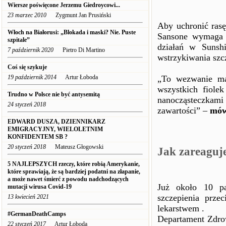
Wiersze poświęcone Jerzemu Giedroycowi...
23 marzec 2010
Zygmunt Jan Prusiński
Aby uchronić rasę
Włoch na Białorusi: „Blokada i maski? Nie. Puste
Sansone wymaga 
szpitale”
działań w Sunshi
7 październik 2020
Pietro Di Martino
wstrzykiwania szc
Coś się szykuje
19 październik 2014
Artur Łoboda
„To wezwanie ma
wszystkich fiole
Trudno w Polsce nie być antysemitą
nanocząsteczkami 
24 styczeń 2018
zawartości” –
mów
EDWARD DUSZA, DZIENNIKARZ
EMIGRACYJNY, WIELOLETNIM
KONFIDENTEM SB ?
20 styczeń 2018
Mateusz Głogowski
Jak zareaguj
5 NAJLEPSZYCH rzeczy, które robią Amerykanie,
które sprawiają, że są bardziej podatni na złapanie,
a może nawet śmierć z powodu nadchodzących
Już około 10 par
mutacji wirusa Covid-19
szczepienia prze
13 kwiecień 2021
lekarstwem .
#GermanDeathCamps
Departament Zdrow
22 styczeń 2017
Artur Łoboda