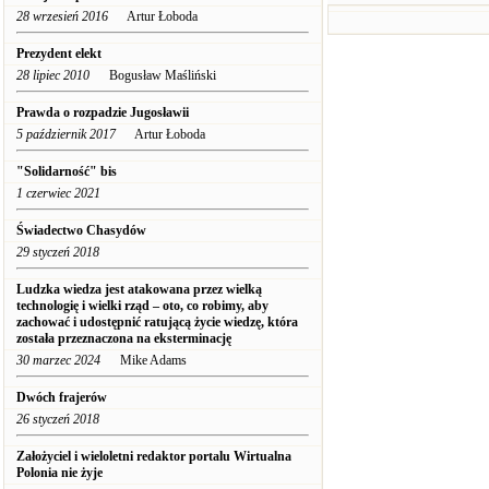
28 wrzesień 2016
Artur Łoboda
Prezydent elekt
28 lipiec 2010
Bogusław Maśliński
Prawda o rozpadzie Jugosławii
5 październik 2017
Artur Łoboda
"Solidarność" bis
1 czerwiec 2021
Świadectwo Chasydów
29 styczeń 2018
Ludzka wiedza jest atakowana przez wielką
technologię i wielki rząd – oto, co robimy, aby
zachować i udostępnić ratującą życie wiedzę, która
została przeznaczona na eksterminację
30 marzec 2024
Mike Adams
Dwóch frajerów
26 styczeń 2018
Założyciel i wieloletni redaktor portalu Wirtualna
Polonia nie żyje