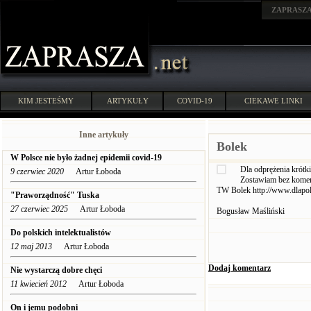
ZAPRASZ
KIM JESTEŚMY
ARTYKUŁY
COVID-19
CIEKAWE LINKI
Inne artykuły
Bolek
W Polsce nie było żadnej epidemii covid-19
Dla odprężenia krótki
9 czerwiec 2020
Artur Łoboda
Zostawiam bez koment
TW Bolek http://www.dlapols
"Praworządność" Tuska
27 czerwiec 2025
Artur Łoboda
Bogusław Maśliński
Do polskich intelektualistów
12 maj 2013
Artur Łoboda
Dodaj komentarz
Nie wystarczą dobre chęci
11 kwiecień 2012
Artur Łoboda
On i jemu podobni