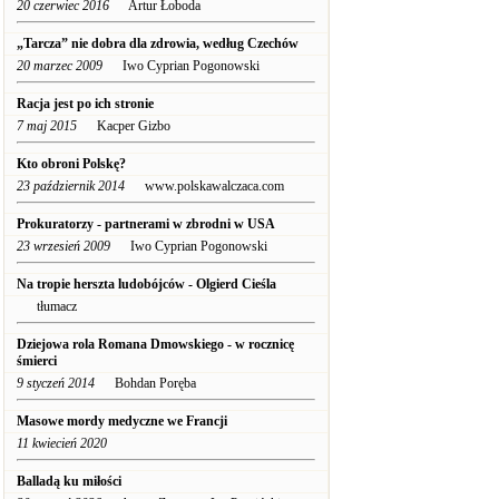
20 czerwiec 2016
Artur Łoboda
„Tarcza” nie dobra dla zdrowia, według Czechów
20 marzec 2009
Iwo Cyprian Pogonowski
Racja jest po ich stronie
7 maj 2015
Kacper Gizbo
Kto obroni Polskę?
23 październik 2014
www.polskawalczaca.com
Prokuratorzy - partnerami w zbrodni w USA
23 wrzesień 2009
Iwo Cyprian Pogonowski
Na tropie herszta ludobójców - Olgierd Cieśla
tłumacz
Dziejowa rola Romana Dmowskiego - w rocznicę
śmierci
9 styczeń 2014
Bohdan Poręba
Masowe mordy medyczne we Francji
11 kwiecień 2020
Balladą ku miłości