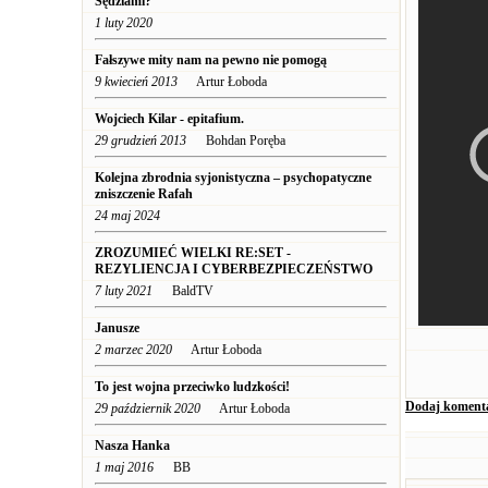
Sędziami?
1 luty 2020
Fałszywe mity nam na pewno nie pomogą
9 kwiecień 2013
Artur Łoboda
Wojciech Kilar - epitafium.
29 grudzień 2013
Bohdan Poręba
Kolejna zbrodnia syjonistyczna – psychopatyczne
zniszczenie Rafah
24 maj 2024
ZROZUMIEĆ WIELKI RE:SET -
REZYLIENCJA I CYBERBEZPIECZEŃSTWO
7 luty 2021
BaldTV
Janusze
2 marzec 2020
Artur Łoboda
To jest wojna przeciwko ludzkości!
Dodaj koment
29 październik 2020
Artur Łoboda
Nasza Hanka
1 maj 2016
BB