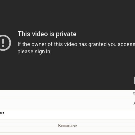
3
arz
Komentarze