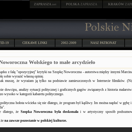
ZAPRASZA
.net
POLSKA
ZAPRASZA
KRAKÓW
ZAP
ID-19
CIEKAWE LINKI
2002-2009
NASZ PATRONAT
Noworoczna Wolskiego to małe arcydzieło
ązku z falą "opozycyjnej" krytyki na Szopkę Noworoczna - autorstwa między innymi Marcin
ę sobie wyrazić własną opinię.
nak muszę, że wyrażam ją tylko na podstawie zamieszczonych w Internecie filmików. (Ni
ie dowcipu, analizy sytuacji politycznej i graficznych gagów związanych z historia malarstwa
zo wysoko w kategorii kabaretu politycznego.
 polityczna hołota wścieka się nie dlatego, że program był kąśliwy. Im można napluć w gębę i
da".
ie dlatego, że
Szopka Noworoczna była doskonała
i w artystyczny sposób podsumo
, że
na zawsze pozostanie w polskiej kulturze.