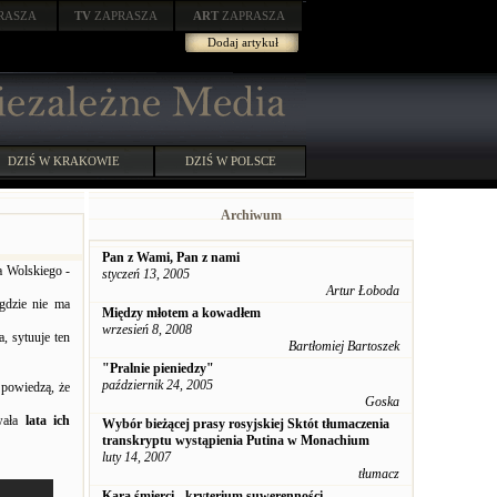
RASZA
TV
ZAPRASZA
ART
ZAPRASZA
Dodaj artykuł
DZIŚ W KRAKOWIE
DZIŚ W POLSCE
Archiwum
Pan z Wami, Pan z nami
a Wolskiego -
styczeń 13, 2005
Artur Łoboda
gdzie nie ma
Między młotem a kowadłem
wrzesień 8, 2008
, sytuuje ten
Bartłomiej Bartoszek
"Pralnie pieniedzy"
październik 24, 2005
 powiedzą, że
Goska
wała
lata ich
Wybór bieżącej prasy rosyjskiej Sktót tłumaczenia
transkryptu wystąpienia Putina w Monachium
luty 14, 2007
tłumacz
Kara śmierci - kryterium suwerenności