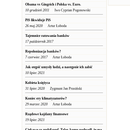
Obama vs Gingrich i Polska vs. Euro.
10 grudzień 2011
Iwo Cyprian Pogonowski
PiS likwiduje PiS
26 maj 2020
Artur Łoboda
Tajemnice ratowania banków
17 październik 2017
Repolonizacja banków?
7 czerwiec 2017
Artur Łoboda
Jak otępić umysły ludzi, a następnie ich zabić
10 lipiec 2021
Kobieta księżyca
31 lipiec 2020
Zygmunt Jan Prusiński
Koniec ery klimatyzatorów?
29 marzec 2020
Artur Łoboda
Rządowe kajdany finansowe
19 lipiec 2021
Ciekawe co zrobił prof. Talar, komu podpadł, że ma