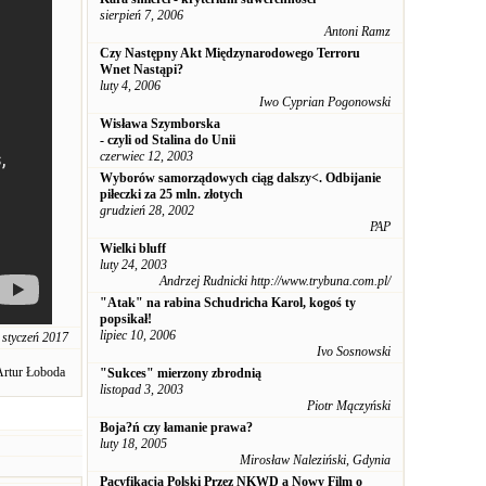
sierpień 7, 2006
Antoni Ramz
Czy Następny Akt Międzynarodowego Terroru
Wnet Nastąpi?
luty 4, 2006
Iwo Cyprian Pogonowski
Wisława Szymborska
- czyli od Stalina do Unii
czerwiec 12, 2003
Wyborów samorządowych ciąg dalszy<. Odbijanie
piłeczki za 25 mln. złotych
grudzień 28, 2002
PAP
Wielki bluff
luty 24, 2003
Andrzej Rudnicki http://www.trybuna.com.pl/
"Atak" na rabina Schudricha Karol, kogoś ty
popsikał!
lipiec 10, 2006
 styczeń 2017
Ivo Sosnowski
Artur Łoboda
"Sukces" mierzony zbrodnią
listopad 3, 2003
Piotr Mączyński
Boja?ń czy łamanie prawa?
luty 18, 2005
Mirosław Naleziński, Gdynia
Pacyfikacja Polski Przez NKWD a Nowy Film o