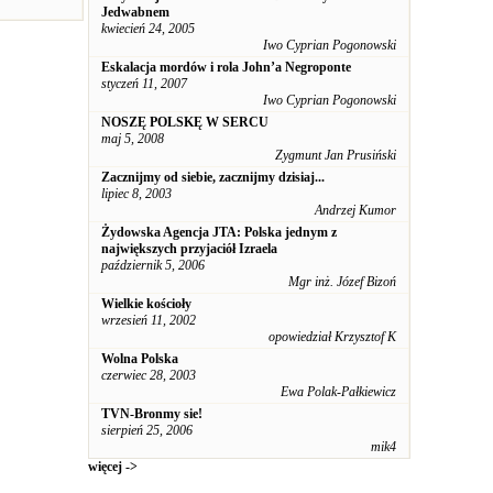
Jedwabnem
kwiecień 24, 2005
Iwo Cyprian Pogonowski
Eskalacja mordów i rola John’a Negroponte
styczeń 11, 2007
Iwo Cyprian Pogonowski
NOSZĘ POLSKĘ W SERCU
maj 5, 2008
Zygmunt Jan Prusiński
Zacznijmy od siebie, zacznijmy dzisiaj...
lipiec 8, 2003
Andrzej Kumor
Żydowska Agencja JTA: Polska jednym z
największych przyjaciół Izraela
październik 5, 2006
Mgr inż. Józef Bizoń
Wielkie kościoły
wrzesień 11, 2002
opowiedział Krzysztof K
Wolna Polska
czerwiec 28, 2003
Ewa Polak-Pałkiewicz
TVN-Bronmy sie!
sierpień 25, 2006
mik4
więcej ->