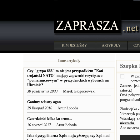
KIM JESTEŚMY
ARTYKUŁY
COV
Inne artykuły
Szopka 
Czy "grypa 666" to nie jest przypadkiem "Koń
trojański NATO" mający zapwenić zwycięstwo
W zwi
"pomarańczowym" w prezydenckich wyborach na
pozwol
Ukrainie?
Zastrzec jed
całości.)
30 październik 2009
Marek Głogoczowski
Otóż połączen
program bard
Gonimy własny ogon
29 listopad 2016
Artur Łoboda
Złodziejska -
"deszczyk pa
Wściekają s
Czterdzieści kilka lat temu...
nierządu.
16 styczeń 2017
Artur Łoboda
A to oznacza
Izba dyscyplinarna Sądu najwyższego, czy Sąd nad