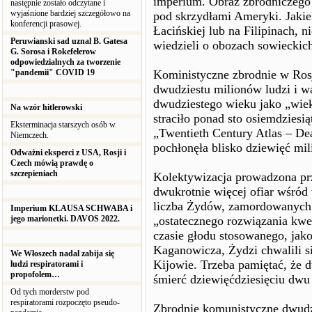
imperium. Obraz zbrodniczego
następnie zostało odczytane i
wyjaśnione bardziej szczegółowo na
pod skrzydłami Ameryki. Jaki
konferencji prasowej.
Łacińskiej lub na Filipinach, 
Peruwianski sad uznal B. Gatesa
wiedzieli o obozach sowieckic
G. Sorosa i Rokefelerow
odpowiedzialnych za tworzenie
"pandemii" COVID 19
Koministyczne zbrodnie w Rosj
dwudziestu milionów ludzi i wa
dwudziestego wieku jako „wiek
Na wzór hitlerowski
straciło ponad sto osiemdziesi
Eksterminacja starszych osób w
„Twentieth Century Atlas – D
Niemczech.
pochłonęła blisko dziewięć mil
Odważni eksperci z USA, Rosji i
Czech mówią prawdę o
szczepieniach
Kolektywizacja prowadzona p
dwukrotnie więcej ofiar wśród 
liczba Żydów, zamordowanych d
Imperium KLAUSA SCHWABA i
jego marionetki. DAVOS 2022.
„ostatecznego rozwiązania kwe
czasie głodu stosowanego, jako
Kaganowicza, Żydzi chwalili si
We Włoszech nadal zabija się
Kijowie. Trzeba pamiętać, że
ludzi respiratorami i
propofolem…
śmierć dziewięćdziesięciu dwu 
Od tych morderstw pod
respiratorami rozpoczęto pseudo-
Zbrodnie komunistyczne dwudzi