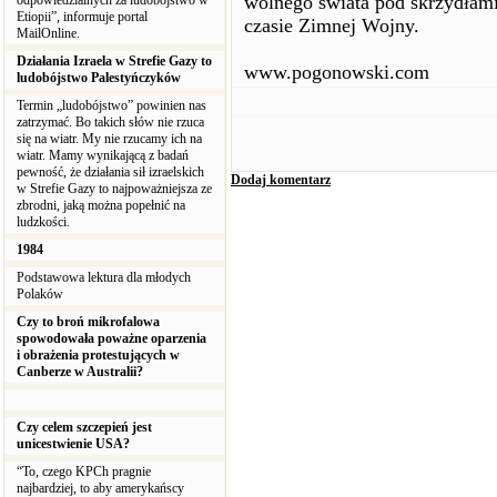
wolnego świata pod skrzydłami
odpowiedzialnych za ludobójstwo w
Etiopii”, informuje portal
czasie Zimnej Wojny.
MailOnline.
Działania Izraela w Strefie Gazy to
www.pogonowski.com
ludobójstwo Palestyńczyków
Termin „ludobójstwo” powinien nas
zatrzymać. Bo takich słów nie rzuca
się na wiatr. My nie rzucamy ich na
wiatr. Mamy wynikającą z badań
pewność, że działania sił izraelskich
Dodaj komentarz
w Strefie Gazy to najpoważniejsza ze
zbrodni, jaką można popełnić na
ludzkości.
1984
Podstawowa lektura dla młodych
Polaków
Czy to broń mikrofalowa
spowodowała poważne oparzenia
i obrażenia protestujących w
Canberze w Australii?
Czy celem szczepień jest
unicestwienie USA?
“To, czego KPCh pragnie
najbardziej, to aby amerykańscy