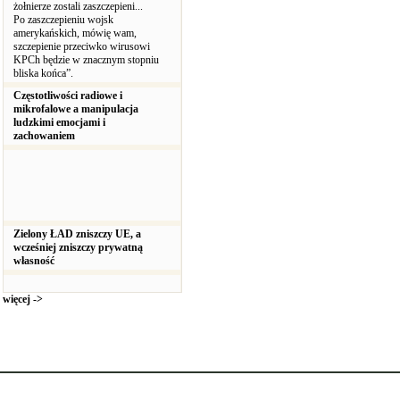
żołnierze zostali zaszczepieni...
Po zaszczepieniu wojsk
amerykańskich, mówię wam,
szczepienie przeciwko wirusowi
KPCh będzie w znacznym stopniu
bliska końca”.
Częstotliwości radiowe i
mikrofalowe a manipulacja
ludzkimi emocjami i
zachowaniem
Zielony ŁAD zniszczy UE, a
wcześniej zniszczy prywatną
własność
więcej ->