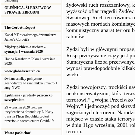
pandemię
żydowski ruch roszczeniowy, k
OLEŚNICA. ŚLEDZTWO W
wyższość ofiar tragedii Żydów
SPRAWIE ZBRODNI
Światowej. Ruch ten również 
masowych mordach koministycz
The Corbett Report
komunistyczny aparat terroru by
Kanał YT niezależnego dziennikarza
rabinów.
James'a Corbett'a
Między piekłem a niebem -
Żydzi byli w głównymi propaga
sytuacja 1 września 2020
Rosji przerywanie ciąży jest pi
Hanna Kazahari z Tokio 1 września
Sumaryczna liczba przerwanyc
2020.
wynosi prawdopodobnie kilkakr
www.globalresearch.ca
wieku.
świetne analizy polityczne i
gospodarcze w skali mikro i makro +
Żydzi nowojorscy, trockiści na
anty-NWO
neokonserwatyzmu, która teraz 
Ljubljana - protesty przeciwko
terrorowi.” „Wojna Przeciwko 
szczepieniom
Wojny” i jednoczyć pod skrzyd
29 września 2020 roku po
zagrożonych terrorem. Narodzi
incydencie na obwodnicy Lublany
trwa na Placu Republiki protest
miejsce w czasie ataku terro
przeciwko szczepieniom Covid-19
w dniu 11go września, 2001 rok
terroru.
Warto posłuchać