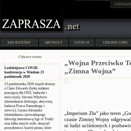
ZAPRASZ
KIM JESTEŚMY
ARTYKUŁY
COVID-19
CIEKAWE LINKI
Ciekawe strony
„Wojna Przeciwko Ter
Ludobójstwo COVID-
„Zimna Wojna”
konferencja w Wiedniu 23
październik 2020
23 października 2020 zespół złożony
z Claire Edwards (byłej redaktor
pracującej dla ONZ, badaczki i
mówczyni), Stevena Whybrow
(dziennikarza śledczego, aktywisty,
badacza Prawa Naturalnego i
mówcy), Lucasa Alexandra
„Imperium Zła” jako teren „G
(dziennikarza i prowadzącego
czasie Zimnej Wojny odgrywać
telewizję internetową Age of Truth)
oraz kilku innych osób, doręczył
ni ludzi uciśnionych i pozbawi
prezydentowi Austrii pismo, które