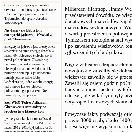
Chociaż scyzoryk się w kieszeni
Miliarder, filantrop, Jimmy Wa
otwiera - to musimy zapamiętać takie
zdarzenia i przypomnieć przed
przedstawieni dowódu, że wie
Trybunałem do spraw zbrodni
dodatkowych materiałów zapal
kowidowych
materiałów wybuchowych. Wiado
Nie dajmy się lobbystom
otwartej przestrzeni o połowę 
energetyki jądrowej! Wywiad z
Tymczasem roztopiona stal wyc
prof. Mirosławem
i po zawaleniu wieżowców, tony
Energetyka jądrowa jest przeżytkiem
- nadzieje na tanią energię dawała w
zgliszczani tych budynków.
latach 60. ubiegłego stulecia, czyli
przed pół wiekiem. Okazało się
Nigdy w historii drapacz chmu
natomiast, że jest kosztowna,
niebezpieczna, i nie wiadomo, jak
nowojorskie zawaliły się dokł
poradzić sobie np. z jej odpadami.
wieżowce zawaliły się w przes
Istnieje jednak silne lobby
łapówkarskie, które wciska energię
Zawalił się osiem godzin pó?ni
jądrową do krajów słabych
budynek numer siedem, w któr
politycznie i gospodarczo. Nie
uderzył, ale w którym były p
możemy się mu poddać.
dotyczące finansowych skandal
Szef WHO Tedros Adhanom
Ghebreyesus uczestniczył w
ludobójstwie Etiopczyków
Powyższe fakty podważają oficj
„Amerykański ekonomista David
prawie 3000 osób, około 1400
Steinman oskarżył szefa WHO, że w
ta jest więc nie wyjaśniona i d
latach 2012-2015 był jedną z osób