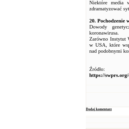
Niektóre media w
zdramatyzować sy
20. Pochodzenie w
Dowody genetyc
koronawirusa.
Zarówno Instytut 
w USA, które wsp
nad podobnymi ko
Źródło:
https://swprs.org/
Dodaj komentarz