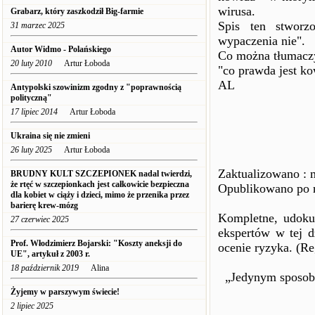
wirusa.
Grabarz, który zaszkodził Big-farmie
Spis ten stworz
31 marzec 2025
wypaczenia nie".
Autor Widmo - Polańskiego
Co można tłumacz
20 luty 2010
Artur Łoboda
"co prawda jest kow
AL
Antypolski szowinizm zgodny z "poprawnością
polityczną"
17 lipiec 2014
Artur Łoboda
Ukraina się nie zmieni
26 luty 2025
Artur Łoboda
Zaktualizowano : 
BRUDNY KULT SZCZEPIONEK nadal twierdzi,
że rtęć w szczepionkach jest całkowicie bezpieczna
Opublikowano po r
dla kobiet w ciąży i dzieci, mimo że przenika przez
barierę krew-mózg
Kompletne, udoku
27 czerwiec 2025
ekspertów w tej d
Prof. Włodzimierz Bojarski: "Koszty aneksji do
ocenie ryzyka. (Re
UE", artykuł z 2003 r.
18 październik 2019
Alina
„Jedynym sposobe
Żyjemy w parszywym świecie!
2 lipiec 2025