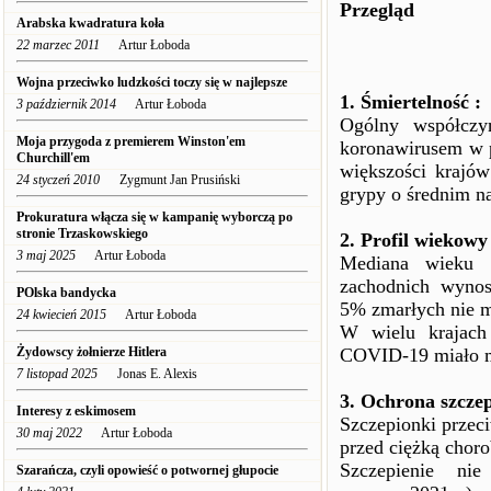
Przegląd
Arabska kwadratura koła
22 marzec 2011
Artur Łoboda
Wojna przeciwko ludzkości toczy się w najlepsze
1. Śmiertelność :
3 październik 2014
Artur Łoboda
Ogólny współczy
Moja przygoda z premierem Winston'em
koronawirusem w p
Churchill'em
większości krajó
24 styczeń 2010
Zygmunt Jan Prusiński
grypy o średnim na
Prokuratura włącza się w kampanię wyborczą po
stronie Trzaskowskiego
2. Profil wiekowy
3 maj 2025
Artur Łoboda
Mediana wieku
zachodnich wynos
POlska bandycka
5% zmarłych nie m
24 kwiecień 2015
Artur Łoboda
W wielu krajach
Żydowscy żołnierze Hitlera
COVID-19 miało m
7 listopad 2025
Jonas E. Alexis
3. Ochrona szcze
Interesy z eskimosem
Szczepionki przec
30 maj 2022
Artur Łoboda
przed ciężką choro
Szczepienie nie 
Szarańcza, czyli opowieść o potwornej głupocie