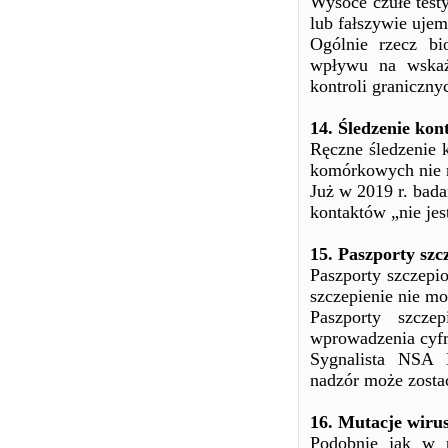
Wysoce czułe test
lub fałszywie ujemn
Ogólnie rzecz bi
wpływu na wskaźn
kontroli graniczny
14. Śledzenie kon
Ręczne śledzenie k
komórkowych nie 
Już w 2019 r. bad
kontaktów „nie jes
15. Paszporty szc
Paszporty szczepi
szczepienie nie mo
Paszporty szcz
wprowadzenia cyfr
Sygnalista NSA 
nadzór może zosta
16. Mutacje wiru
Podobnie jak w 