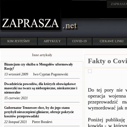
ZAPRASZ
KIM JESTEŚMY
ARTYKUŁY
COVID-19
CIEKAWE LINKI
Inne artykuły
Fakty o Cov
Bizancjum czy służba u Mongołów uformowały
Rosję?
13 wrzesień 2009
Iwo Cyprian Pogonowski
Dwadzieścia powodów, dla których obowiązkowe
maseczki na twarz są niebezpieczne, nieskuteczne i
Do tej pory nie 
niemoralne
operacja wojenna
15 czerwiec 2021
przeprowadzić m
wymordować jak na
Gubernator Tennessee chce, by do jego stanu
przybyli nieszczepieni gliniarze, oferuje pokrycie
kosztów przeprowadzki
Poniżej publikuj
22 listopad 2021
Pierre Boralevi
kowida - w którym