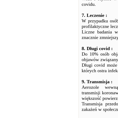
covidu.
7. Leczenie :
W przypadku osób
profilaktyczne lec
Liczne badania w
znacznie zmniejszy
8. Długi covid :
Do 10% osób obja
objawów związanych
Długi covid może
których ostra infe
9. Transmisja :
Aerozole wewn
transmisji koronaw
większość powierz
Transmisja prze
zakażeń w społecz