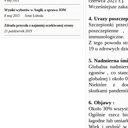
czerwca 2021 r.).
4 luty 2021
Wcześniejsze zaka
Wyniki wyborów w Anglii, a sprawa JOW
8 maj 2015
Artur Łoboda
4. Urazy poszczep
Szczepionki prze
Zdrada przyszła z najmniej oczekiwanej strony
poszczepienne ,
21 październik 2019
immunologiczne.
Z tego powodu st
19 u zdrowych dzie
5. Nadmierna śmie
Globalna nadmier
zgonów , co stan
globalnej i około 
Niektóre z do
skutkami pandemii
6. Objawy :
Około 30% wszyst
Ogólnie rzecz bi
łagodne lub umiar
Wiek i otyłość w