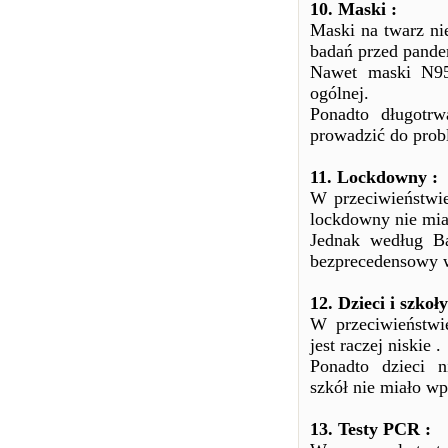
10. Maski :
Maski na twarz ni
badań przed pande
Nawet maski N95
ogólnej.
Ponadto długotr
prowadzić do pro
11. Lockdowny :
W przeciwieństwie
lockdowny nie mi
Jednak według B
bezprecedensowy w
12. Dzieci i szkoły
W przeciwieństwi
jest raczej niskie .
Ponadto dzieci 
szkół nie miało w
13. Testy PCR :