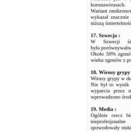
koronawirusach.
Wariant omikronow
wykazał znacznie
niższą śmiertelnoś
17. Szwecja :
W Szwecji śm
była porównywalna 
Około 50% zgonów
wieku zgonów z p
18. Wirusy grypy 
Wirusy grypy w du
Nie był to wynik
wyparcia przez 
wprowadzono środk
19. Media :
Ogólnie rzecz bi
nieprofesjonal
spowodowały stukr