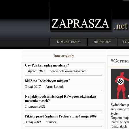
KIM JESTEŚMY
ARTYKUŁY
COV
Inne artykuły
#Germa
Czy Polską rządzą mordercy?
1 styczeń 2015
www.polskawalczaca.com
MSZ na "właściwym miejscu"
3 maj 2017
Artur Łoboda
Na jakiej podstawie Rząd RP wprowadził nakaz
noszenia masek?
Żydohołota p
1 marzec 2021
antysemityzm
życie.
Pikiety przed Sądami i Prokuraturą 4 maja 2009
Dopiero moje
3 maj 2009
tłumacz
Rzecz w tym
różnorakich 