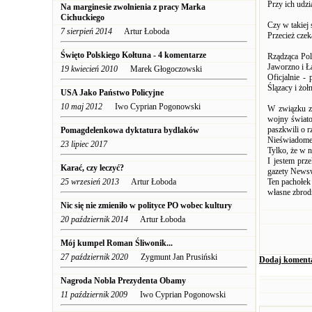
Przy ich udzi
Na marginesie zwolnienia z pracy Marka
Cichuckiego
Czy w takiej 
7 sierpień 2014
Artur Łoboda
Przecież cze
Święto Polskiego Kołtuna - 4 komentarze
Rządząca Pol
Jaworzno i Ł
19 kwiecień 2010
Marek Głogoczowski
Oficjalnie -
Ślązacy i żo
USA Jako Państwo Policyjne
10 maj 2012
Iwo Cyprian Pogonowski
W związku z 
wojny świato
paszkwili o 
Pomagdelenkowa dyktatura bydlaków
Nieświadomej
23 lipiec 2017
Tylko, że w n
I jestem prz
Karać, czy leczyć?
gazety News
25 wrzesień 2013
Artur Łoboda
Ten pachołek
własne zbrod
Nic się nie zmieniło w polityce PO wobec kultury
20 październik 2014
Artur Łoboda
Mój kumpel Roman Śliwonik...
27 październik 2020
Zygmunt Jan Prusiński
Dodaj koment
Nagroda Nobla Prezydenta Obamy
11 październik 2009
Iwo Cyprian Pogonowski