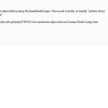
ka odpowiedź na akcję #GermanDeathCamps. Newsweek twierdzi, że istniały "polskie obozy
ne"
godne.info.pl/artykul7/03552-Jest-niemiecka-odpowiedz-na-German-Death-Camps.htm