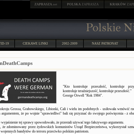
ZAPRASZA
.net
POLSKA
ZAPRASZA
KRAKÓW
ZAP
ID-19
CIEKAWE LINKI
2002-2009
NASZ PATRONAT
nDeathCamps
"Kto kontroluje przeszłość, kontroluje prz
kontroluje teraźniejszość, kontroluje przeszłość."
George Orwell "Rok 1984".
okroju Grossa, Grabowskiego, Libionki, Cali i wielu im podobnych - usiłowała wmówić r
 argumentem, że po wojnie "sprawiedliwi" bali się przyznać do swojego poświęcenia - z o
 wyjaśnienie tej sprawy spowodowało, że przestali używać tego fałszywego argumentu.
, że zdominowany przez żydowskich komunistów Urząd Bezpieczeństwa, wykorzystał szm
- wojennych bandytów do terroru przeciwko polskim patriotom.