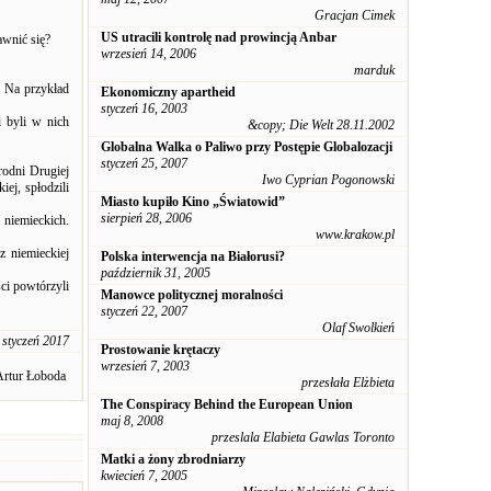
Gracjan Cimek
US utracili kontrolę nad prowincją Anbar
awnić się?
wrzesień 14, 2006
marduk
. Na przykład
Ekonomiczny apartheid
styczeń 16, 2003
 byli w nich
&copy; Die Welt 28.11.2002
Globalna Walka o Paliwo przy Postępie Globalozacji
styczeń 25, 2007
rodni Drugiej
Iwo Cyprian Pogonowski
ej, spłodzili
Miasto kupiło Kino „Światowid”
sierpień 28, 2006
 niemieckich.
www.krakow.pl
z niemieckiej
Polska interwencja na Białorusi?
październik 31, 2005
ci powtórzyli
Manowce politycznej moralności
styczeń 22, 2007
Olaf Swolkień
 styczeń 2017
Prostowanie krętaczy
wrzesień 7, 2003
Artur Łoboda
przesłała Elżbieta
The Conspiracy Behind the European Union
maj 8, 2008
przeslala Elabieta Gawlas Toronto
Matki a żony zbrodniarzy
kwiecień 7, 2005