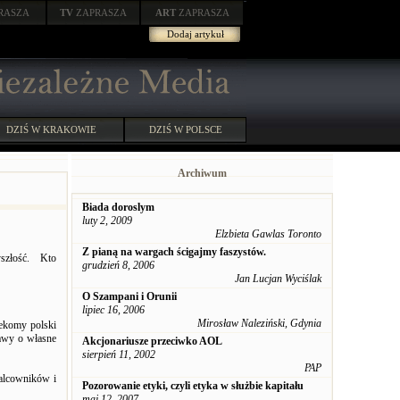
RASZA
TV
ZAPRASZA
ART
ZAPRASZA
Dodaj artykuł
DZIŚ W KRAKOWIE
DZIŚ W POLSCE
Archiwum
Biada doroslym
luty 2, 2009
Elzbieta Gawlas Toronto
Z pianą na wargach ścigajmy faszystów.
yszłość. Kto
grudzień 8, 2006
Jan Lucjan Wyciślak
O Szampani i Orunii
lipiec 16, 2006
Mirosław Naleziński, Gdynia
zekomy polski
bawy o własne
Akcjonariusze przeciwko AOL
sierpień 11, 2002
PAP
alcowników i
Pozorowanie etyki, czyli etyka w służbie kapitału
maj 12, 2007