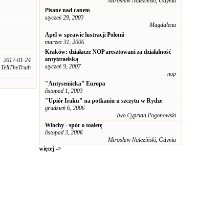
Mirosław Naleziński, Gdynia
Pisane nad ranem
styczeń 29, 2003
Magdalena
Apel w sprawie lustracji Polonii
marzec 31, 2006
Kraków: działacze NOP aresztowani za działalność
antyizraelską
2017-01-24
styczeń 9, 2007
TellTheTruth
nop
"Antysemicka" Europa
listopad 1, 2003
"Upiór Iraku" na potkaniu u szczytu w Rydze
grudzień 6, 2006
Iwo Cyprian Pogonowski
Włochy - spór o toaletę
listopad 3, 2006
Mirosław Naleziński, Gdynia
więcej ->