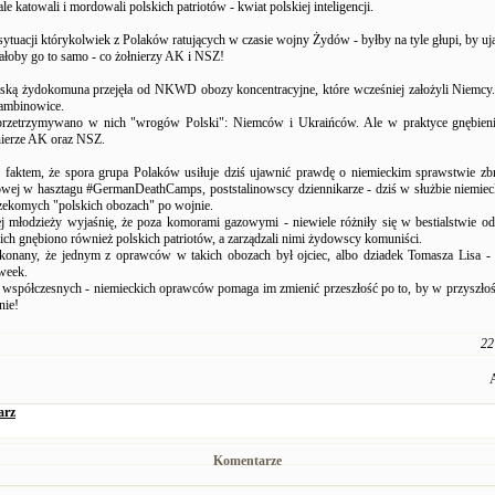
ale katowali i mordowali polskich patriotów - kwiat polskiej inteligencji.
sytuacji którykolwiek z Polaków ratujących w czasie wojny Żydów - byłby na tyle głupi, by uj
kałoby go to samo - co żołnierzy AK i NSZ!
ską żydokomuna przejęła od NKWD obozy koncentracyjne, które wcześniej założyli Niemcy
ambinowice.
 przetrzymywano w nich "wrogów Polski": Niemców i Ukraińców. Ale w praktyce gnębieni
łnierze AK oraz NSZ.
faktem, że spora grupa Polaków usiłuje dziś ujawnić prawdę o niemieckim sprawstwie zb
wej w hasztagu #GermanDeathCamps, poststalinowscy dziennikarze - dziś w służbie niemiecki
rzekomych "polskich obozach" po wojnie.
 młodzieży wyjaśnię, że poza komorami gazowymi - niewiele różniły się w bestialstwie od
ich gnębiono również polskich patriotów, a zarządzali nimi żydowscy komuniści.
ekonany, że jednym z oprawców w takich obozach był ojciec, albo dziadek Tomasza Lisa - 
week.
 współczesnych - niemieckich oprawców pomaga im zmienić przeszłość po to, by w przyszłoś
nie!
22
arz
Komentarze