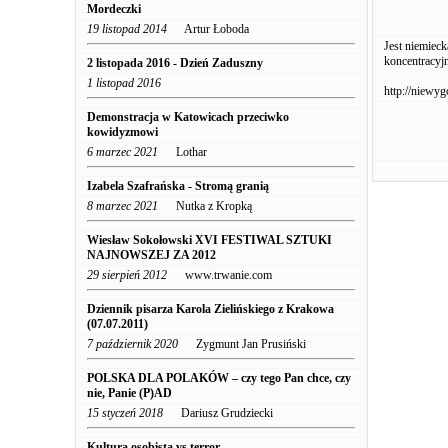
Mordeczki
19 listopad 2014
Artur Łoboda
Jest niemiec
koncentracyj
2 listopada 2016 - Dzień Zaduszny
1 listopad 2016
http://niewy
Demonstracja w Katowicach przeciwko
kowidyzmowi
6 marzec 2021
Lothar
Izabela Szafrańska - Stromą granią
8 marzec 2021
Nutka z Kropką
Wiesław Sokołowski XVI FESTIWAL SZTUKI
NAJNOWSZEJ ZA 2012
29 sierpień 2012
www.trwanie.com
Dziennik pisarza Karola Zielińskiego z Krakowa
(07.07.2011)
7 październik 2020
Zygmunt Jan Prusiński
POLSKA DLA POLAKÓW – czy tego Pan chce, czy
nie, Panie (P)AD
15 styczeń 2018
Dariusz Grudziecki
Kultura osobista vs terror