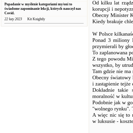
Od kilku lat rządz
Popadanie w myślenie kategoriami my/oni to
korupcji i nepoty
świadome zapominanie lekcji, których nauczył nas
Covid.
Obecny Minister Ku
22 luty 2023
Kit Knightly
Kiedy brakuje chle
W Polsce kilkanaś
Ponad 3 miliony 
przymierali by gł
To zaplanowana po
Z tego powodu Min
wszystko, by utrud
Tam gdzie nie ma 
Obecny światowy k
i zastąpienie tejż
Dokładnie takie 
moralność w kultu
Podobnie jak w go
"wolnego rynku". 
A więc nic się to 
w luksusie - koszt