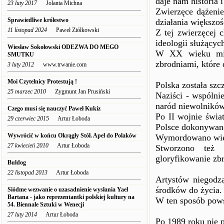
daje nam historia i
23 luty 2017
Jolanta Michna
Zwierzęce dążenie
Sprawiedliwe królestwo
działania większoś
11 listopad 2024
Paweł Ziółkowski
Z tej zwierzęcej 
ideologii służącyc
Wiesław Sokołowski ODEZWA DO MEGO
W XX wieku miel
SMUTKU
zbrodniami, które
3 luty 2012
www.trwanie.com
Moi Czytelnicy Protestują !
Polska została szc
25 marzec 2010
Zygmunt Jan Prusiński
Naziści - wspólni
naród niewolników
Czego musi się nauczyć Paweł Kukiz
Po II wojnie świ
29 czerwiec 2015
Artur Łoboda
Polsce dokonywano
Wywrócić w końcu Okrągły Stół. Apel do Polaków
Wymordowano wielu
27 kwiecień 2010
Artur Łoboda
Stworzono też 
gloryfikowanie zb
Buldog
22 listopad 2013
Artur Łoboda
Artystów niegodz
środków do życia.
Siódme wezwanie o uzasadnienie wysłania Yael
Bartana - jako reprezentantki polskiej kultury na
W ten sposób pows
54. Biennale Sztuki w Wenecji
27 luty 2014
Artur Łoboda
Po 1989 roku nie 