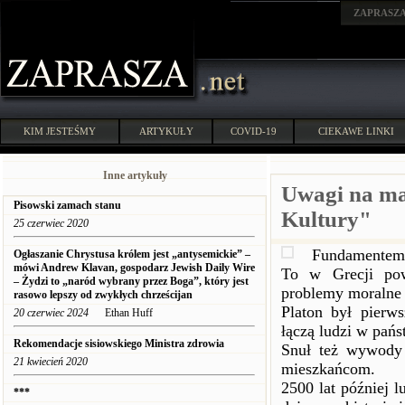
ZAPRASZ
KIM JESTEŚMY
ARTYKUŁY
COVID-19
CIEKAWE LINKI
Inne artykuły
Uwagi na ma
Pisowski zamach stanu
Kultury"
25 czerwiec 2020
Fundamentem E
Ogłaszanie Chrystusa królem jest „antysemickie” –
mówi Andrew Klavan, gospodarz Jewish Daily Wire
To w Grecji pows
– Żydzi to „naród wybrany przez Boga”, który jest
problemy moralne 
rasowo lepszy od zwykłych chrześcijan
Platon był pierw
20 czerwiec 2024
Ethan Huff
łączą ludzi w pańs
Rekomendacje sisiowskiego Ministra zdrowia
Snuł też wywody 
21 kwiecień 2020
mieszkańcom.
2500 lat później l
***