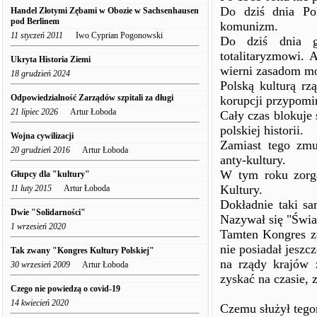
Do dziś dnia Pol
Handel Złotymi Zębami w Obozie w Sachsenhausen
pod Berlinem
komunizm.
11 styczeń 2011
Iwo Cyprian Pogonowski
Do dziś dnia gl
totalitaryzmowi. 
Ukryta Historia Ziemi
wierni zasadom mor
18 grudzień 2024
Polską kulturą rz
Odpowiedzialność Zarządów szpitali za długi
korupcji przypomin
21 lipiec 2026
Artur Łoboda
Cały czas blokuje 
polskiej historii.
Wojna cywilizacji
Zamiast tego zm
20 grudzień 2016
Artur Łoboda
anty-kultury.
W tym roku zorg
Głupcy dla "kultury"
Kultury.
11 luty 2015
Artur Łoboda
Dokładnie taki s
Dwie "Solidarności"
Nazywał się "Świa
1 wrzesień 2020
Tamten Kongres zo
nie posiadał jeszc
Tak zwany "Kongres Kultury Polskiej"
na rządy krajów 
30 wrzesień 2009
Artur Łoboda
zyskać na czasie,
Czego nie powiedzą o covid-19
14 kwiecień 2020
Czemu służył tego