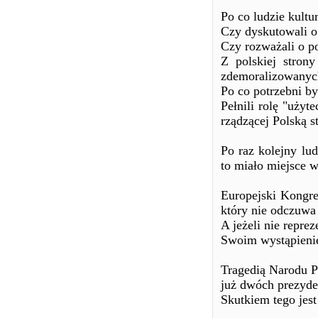
Po co ludzie kultu
Czy dyskutowali o
Czy rozważali o p
Z polskiej stron
zdemoralizowanych
Po co potrzebni by
Pełnili rolę "uży
rządzącej Polską s
Po raz kolejny lud
to miało miejsce w
Europejski Kongre
który nie odczuwa
A jeżeli nie repre
Swoim wystąpienie
Tragedią Narodu P
już dwóch prezyd
Skutkiem tego jest