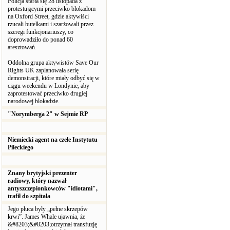
Policja starła się 28 listopada z
protestującymi przeciwko blokadom
na Oxford Street, gdzie aktywiści
rzucali butelkami i szarżowali przez
szeregi funkcjonariuszy, co
doprowadziło do ponad 60
aresztowań.
Oddolna grupa aktywistów Save Our
Rights UK zaplanowała serię
demonstracji, które miały odbyć się w
ciągu weekendu w Londynie, aby
zaprotestować przeciwko drugiej
narodowej blokadzie.
"Norymberga 2" w Sejmie RP
Niemiecki agent na czele Instytutu
Pileckiego
Znany brytyjski prezenter
radiowy, który nazwał
antyszczepionkowców "idiotami",
trafił do szpitala
Jego płuca były „pełne skrzepów
krwi”. James Whale ujawnia, że
&#8203;&#8203;otrzymał transfuzję