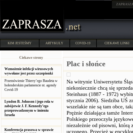
ZAPRASZ
KIM JESTEŚMY
ARTYKUŁY
COVID-19
CIEKAWE LINKI
Ciekawe strony
Plac i słońce
Wzmożenie infekcji wirusowych
wywołane jest przez szczepionki
Przemówienie Thierry’ego Baudeta w
Na witrynie Uniwersytetu Śląsk
holenderskim parlamencie nt. agendy
niekoniecznie chcą się sprzeda
Covid-19
Steinhaus (1887 - 1972) wybit
stycznia 2006). Siedziba UŚ z
Lyndon B. Johnson i jego rola w
wszelakie nie są tam obce, ta
zabójstwie J. F. Kennedy’ego
przeprowadzonym w imieniu
Prężnie działająca tamże Inte
Izraela
Polskiego przeoczyła językowe 
niezależnie od pisowni, którą
Konferencja prasowa w sprawie
uczonego. Przecież w encyklop