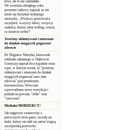
krwi, ale to nie zadziałało.
We wrześniu ubiegłego roku
prezenter radiowy napisał, że nie
może się doczekać kolejnego
zastrzyku. „Wszyscy przeciwnicy
szczepień, wszyscy idioci, wszyscy
szaleńcy, którzy mnie trollują, wiecie,
co możecie zrobić?
Jesteśmy okłamywani i zmuszani
do działań mogących pogarszać
zdrowie
Dr Zbigniew Martyka, kierownik
oddziału zakaźnego w Dąbrowie
Górniczej napisał dwa tygodnie temu
wpis, w którym ocenił, że "jesteśmy
okłamywani i zmuszani do działań
mogących pogarszać nasz stan
zdrowia" pod pretekstem
koronawirusa. Wówczas
wprowadzano nowe restrykcje i
podział na powiaty "żółte" oraz
"czerwone".
Medialni MORDERCY!
Jak najgorsze szumowiny z
pierwszych stron gazet, szczuły na
ludzi, którzy nie dali się zatruć trującą
szczepionką przeciwko