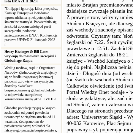
listu EMA 21.11.2023r
miasto Bratjan przemianowano 
"Omijając i ignorując kilka przepisów,
dzisiejsze zwyczaje pisania im
Komisja Europejska świadomie
Z prawej strony witryny umie
wprowadziła na rynek potencjalnie
śmiertelne zastrzyki. Potwierdziło się,
Słońcu i Księżycu, ale dlaczeg
że skutki uboczne zależą od partii
zaś wschody i zachody opisano
szczepionki, podobnie
odwrotnie. Czytamy tam: 'słoń
zanieczyszczenie DNA". Konferencja
prasowa UE/FvD 21 listopada 2023
żeglarski od 7:22. Świt cywil
r.
prawdziwe o 12:51. Zachód Sł
Henry Kissinger & Bill Gates
Zmierzch żeglarski do 18:21.
wzywają do masowych szczepień i
księżyc - Wschód Księżyca o 1
Globalnego Rządu
się do pełni. Najbliższa pełnia
Według mediów, rządu i Organizacji
Narodów Zjednoczonych znajdujemy
dzień - Długość dnia (od wsch
się w środku najgorszej światowej
(od świtu do wschodu Słońca i
pandemii zdrowia w naszym życiu.
Całkowite oświetlenie (od świt
Jesteśmy świadkami
bezprecedensowej globalnej blokady
Portal Wiedzy Onet podaje - '
w odpowiedzi na epidemię
słońc w galaktyce, ale: zaćmi
koronawirusa znaną jako COVID19.
od Słońca', zatem uzależnia wi
Globalną populację żyjącą w krajach
Dlaczego na stronach przedst
zachodnich od ponad pokolenia
adres: 'Uniwersytet Śląski - W
uczono żyć w ciągłym strachu od 11
września. Zachęcano nas do
40-032 Katowice, Plac Sejmu Ś
poświęcania naszej wolności dla
poprawny styl, popierając moj
fałszywego poczucia bezpieczeństwa,