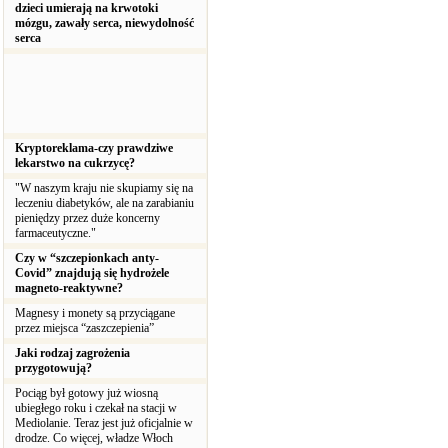
dzieci umierają na krwotoki
mózgu, zawały serca, niewydolność
serca
Kryptoreklama-czy prawdziwe
lekarstwo na cukrzycę?
"W naszym kraju nie skupiamy się na
leczeniu diabetyków, ale na zarabianiu
pieniędzy przez duże koncerny
farmaceutyczne."
Czy w “szczepionkach anty-
Covid” znajdują się hydrożele
magneto-reaktywne?
Magnesy i monety są przyciągane
przez miejsca “zaszczepienia”
Jaki rodzaj zagrożenia
przygotowują?
Pociąg był gotowy już wiosną
ubiegłego roku i czekał na stacji w
Mediolanie. Teraz jest już oficjalnie w
drodze. Co więcej, władze Włoch