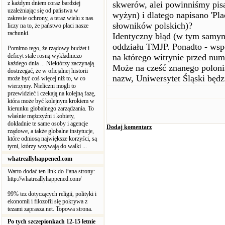
z każdym dniem coraz bardziej
skwerów, alei powinniśmy pisa
uzależniając się od państwa w
wyżyn) i dlatego napisano 'Plac
zakresie ochrony, a teraz wielu z nas
słowników polskich)?
liczy na to, że państwo płaci nasze
rachunki.
Identyczny błąd (w tym samym 
oddziału TMJP. Ponadto - wsp
Pomimo tego, że rządowy budżet i
deficyt stale rosną wykładniczo
na którego witrynie przed nume
każdego dnia ... Niektórzy zaczynają
Może na cześć znanego poloni
dostrzegać, że w oficjalnej historii
nazw, Uniwersytet Śląski będ
może być coś więcej niż to, w co
wierzymy. Nieliczni mogli to
przewidzieć i czekają na kolejną fazę,
która może być kolejnym krokiem w
kierunku globalnego zarządzania. To
właśnie mężczyźni i kobiety,
dokładnie te same osoby i agencje
Dodaj komentarz
rządowe, a także globalne instytucje,
które odniosą największe korzyści, są
tymi, którzy wzywają do walki ...
whatreallyhappened.com
Warto dodać ten link do Pana strony:
http://whatreallyhappened.com/
99% tez dotyczących religii, polityki i
ekonomii i filozofii się pokrywa z
tezami zaprasza.net. Topowa strona.
Po tych szczepionkach 12-15 letnie