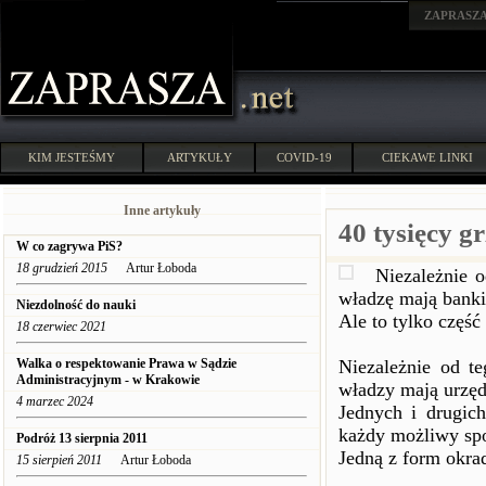
ZAPRASZ
KIM JESTEŚMY
ARTYKUŁY
COVID-19
CIEKAWE LINKI
Inne artykuły
40 tysięcy g
W co zagrywa PiS?
18 grudzień 2015
Artur Łoboda
Niezależnie 
władzę mają banki
Niezdolność do nauki
Ale to tylko część
18 czerwiec 2021
Walka o respektowanie Prawa w Sądzie
Niezależnie od t
Administracyjnym - w Krakowie
władzy mają urzęd
4 marzec 2024
Jednych i drugic
każdy możliwy sp
Podróż 13 sierpnia 2011
Jedną z form okra
15 sierpień 2011
Artur Łoboda