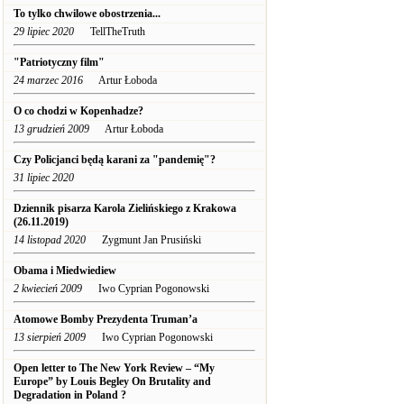
To tylko chwilowe obostrzenia...
29 lipiec 2020
TellTheTruth
"Patriotyczny film"
24 marzec 2016
Artur Łoboda
O co chodzi w Kopenhadze?
13 grudzień 2009
Artur Łoboda
Czy Policjanci będą karani za "pandemię"?
31 lipiec 2020
Dziennik pisarza Karola Zielińskiego z Krakowa
(26.11.2019)
14 listopad 2020
Zygmunt Jan Prusiński
Obama i Miedwiediew
2 kwiecień 2009
Iwo Cyprian Pogonowski
Atomowe Bomby Prezydenta Truman’a
13 sierpień 2009
Iwo Cyprian Pogonowski
Open letter to The New York Review – “My
Europe” by Louis Begley On Brutality and
Degradation in Poland ?