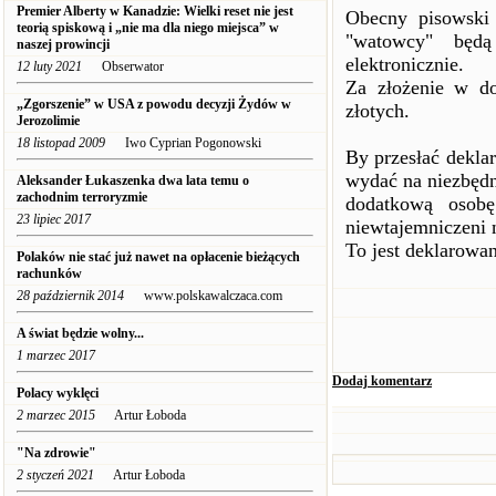
Premier Alberty w Kanadzie: Wielki reset nie jest
Obecny pisowski 
teorią spiskową i „nie ma dla niego miejsca” w
"watowcy" będą
naszej prowincji
elektronicznie.
12 luty 2021
Obserwator
Za złożenie w do
„Zgorszenie” w USA z powodu decyzji Żydów w
złotych.
Jerozolimie
18 listopad 2009
Iwo Cyprian Pogonowski
By przesłać dekla
wydać na niezbędn
Aleksander Łukaszenka dwa lata temu o
zachodnim terroryzmie
dodatkową osobę
23 lipiec 2017
niewtajemniczeni n
To jest deklarowa
Polaków nie stać już nawet na opłacenie bieżących
rachunków
28 październik 2014
www.polskawalczaca.com
A świat będzie wolny...
1 marzec 2017
Dodaj komentarz
Polacy wyklęci
2 marzec 2015
Artur Łoboda
"Na zdrowie"
2 styczeń 2021
Artur Łoboda