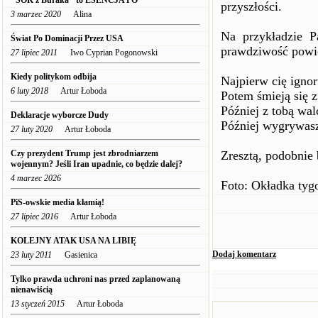
"SOK z Buraka" to ESENCJA PO
przyszłości.
3 marzec 2020
Alina
Na przykładzie 
Świat Po Dominacji Przez USA
prawdziwość powi
27 lipiec 2011
Iwo Cyprian Pogonowski
Kiedy politykom odbija
Najpierw cię ignor
6 luty 2018
Artur Łoboda
Potem śmieją się z
Później z tobą wal
Deklaracje wyborcze Dudy
Później wygrywas
27 luty 2020
Artur Łoboda
Czy prezydent Trump jest zbrodniarzem
Zresztą, podobnie
wojennym? Jeśli Iran upadnie, co będzie dalej?
4 marzec 2026
Foto: Okładka tyg
PiS-owskie media kłamią!
27 lipiec 2016
Artur Łoboda
KOLEJNY ATAK USA NA LIBIĘ
Dodaj komentarz
23 luty 2011
Gasienica
Tylko prawda uchroni nas przed zaplanowaną
nienawiścią
13 styczeń 2015
Artur Łoboda