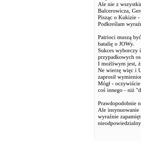
Ale nie z wszystki
Balcerowicza, Ge
Pisząc o Kukizie 
Podkreślam wyraźni
Patrioci muszą b
batalię o JOWy.
Sukces wyborczy i
przypadkowych osó
I możliwym jest, ż
Ne wierzę więc 
zaprosił wymienio
Mógł - oczywiście
coś innego - niż "
Prawdopodobnie ni
Ale insynuowanie 
wyraźnie zapamięt
nieodpowiedzialny