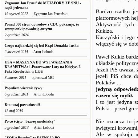
Zygmunt Jan Prusiński METAFORY ZE SNU -
część jedenasta
Bardzo rzadko je
19 styczeń 2022
Zygmunt Jan Prusiński
platformowych hej
Aktywność tych 
Ponad 300 stron dowodów z CDC pokazuje, że
szczepionki powodują autyzm
Kukiza.
2 grudzień 2024
Kaczyński i jego
włączyć się w dob
Czego najbardziej się boi Rząd Donalda Tuska
2 kwiecień 2014
Artur Łoboda
Paweł Kukiz bardzo
USA = MASZYNA DO WYTWARZANIA
układzie politycz
KŁAMSTWA: 1.Pozorowane Loty na Księżyc, 2.
Jeżeli PiS uważa, ż
Fake Revolution w Libii
jeżeli PiS chce d
8 marzec 2011
opracował MG
Polaków ....
Populizm wiecznie żywy
jedyną odpowiedz
6 grudzień 2011
Artur Łoboda
razem się mylił.
I to jest jedyna 
Kto tutaj powariował?
Polski - przed gre
13 maj 2019
Nie oznacza to j
Po co ścięto "brzozę smoleńską"
świętymi krowami,
5 grudzień 2013
Artur Łoboda
Ale w spokoju n