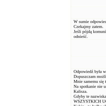
W sumie odpowiedz
Czekajmy zatem.
Jeśli pójdą komun
odnieść.
Odpowiedź była w
Dopuszczam możli
Mnie samemu się t
Na spotkanie nie u
Kalisza.
Gdyby te nazwiska
WSZYSTKICH UCZ