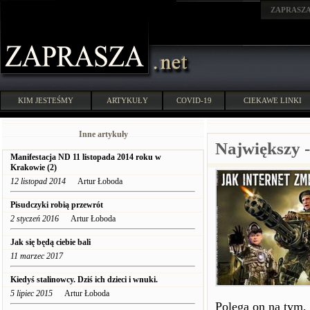
ZAPRASZ
KIM JESTEŚMY
ARTYKUŁY
COVID-19
CIEKAWE LINKI
Inne artykuły
Największy -
Manifestacja ND 11 listopada 2014 roku w
Krakowie (2)
12 listopad 2014
Artur Łoboda
Pisudczyki robią przewrót
2 styczeń 2016
Artur Łoboda
Jak się będą ciebie bali
11 marzec 2017
Kiedyś stalinowcy. Dziś ich dzieci i wnuki.
5 lipiec 2015
Artur Łoboda
Polega on na tym,