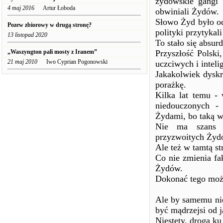
żydowskie gangi 
4 maj 2016
Artur Łoboda
obwiniali Żydów.
Słowo Żyd było od
Pozew zbiorowy w drugą stronę?
polityki przytyka
13 listopad 2020
To stało się absu
„Waszyngton pali mosty z Iranem”
Przyszłość Polski
21 maj 2010
Iwo Cyprian Pogonowski
uczciwych i inteli
Jakakolwiek dyskr
porażkę.
Kilka lat temu -
niedouczonych - 
Żydami, bo taką w
Nie ma szans n
przyzwoitych Żyd
Ale też w tamtą st
Co nie zmienia fa
Żydów.
Dokonać tego możn
Ale by samemu nie
być mądrzejsi od 
Niestety, droga ku