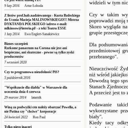
Co jest warte dzisiaj PiS?
widzieli w tym nic
9 luty 2016
Artur Łoboda
Czy w takim wyp
Z listów prof.hab.nadziewanego - Kurta Bzdeckiego
do Ucznia Macieja MALINOWSKIEGO!!! Mistrza
poprowadzi moją s
DYKTANDA POLSKIEGO /adress e-mail:
Skoro wygląda na 
mlkinsow@interia.pl/ - z teki Teatru ESSE
grupie przestępcze
1 luty 2014
Ewa Englert-Sanakiewicz
Biznes szczepień
Dla podsumowania
Rzekome panaceum na Corona nie jest ani
przedmiotowej gru
bezpieczne, ani skuteczne - pewne są tylko zyski
przebranego".
producentów
7 wrzesień 2020
Nieuczciwość Żydó
Czy to programowa nieudolność PiS?
niż wśród jakiejko
5 październik 2016
Dowodzą tego spra
Stanach Zjednocz
"Współczucie dla diabła" w Warszawie dla
uczczenia dnia 4 czerwca
A przecież jest to
29 marzec 2014
latarnik
Podawanie taki
Winą za podwyżki cen należy obarczać Powella, a
wykorzystane prz
nie Putina czy "chciwe" korporacje
biały".
24 kwiecień 2022
Ron Paul
Kiedy tacy odkry
Tylko nieco inaczej