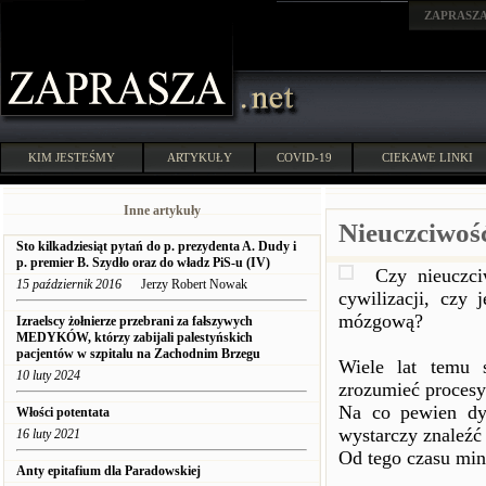
ZAPRASZ
KIM JESTEŚMY
ARTYKUŁY
COVID-19
CIEKAWE LINKI
Inne artykuły
Nieuczciwoś
Sto kilkadziesiąt pytań do p. prezydenta A. Dudy i
p. premier B. Szydło oraz do władz PiS-u (IV)
Czy nieuczci
15 październik 2016
Jerzy Robert Nowak
cywilizacji, czy 
mózgową?
Izraelscy żołnierze przebrani za fałszywych
MEDYKÓW, którzy zabijali palestyńskich
pacjentów w szpitalu na Zachodnim Brzegu
Wiele lat temu 
10 luty 2024
zrozumieć procesy 
Na co pewien dys
Włości potentata
wystarczy znaleźć
16 luty 2021
Od tego czasu minę
Anty epitafium dla Paradowskiej