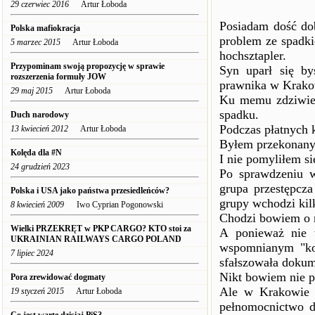
29 czerwiec 2016
Artur Łoboda
Posiadam dość dob
Polska mafiokracja
problem ze spadki
5 marzec 2015
Artur Łoboda
hochsztapler.
Przypominam swoją propozycję w sprawie
Syn uparł się by
rozszerzenia formuły JOW
prawnika w Krako
29 maj 2015
Artur Łoboda
Ku memu zdziwien
spadku.
Duch narodowy
Podczas płatnych k
13 kwiecień 2012
Artur Łoboda
Byłem przekonany,
Kolęda dla #N
I nie pomyliłem si
24 grudzień 2023
Po sprawdzeniu w
grupa przestępcz
Polska i USA jako państwa przesiedleńców?
grupy wchodzi kil
8 kwiecień 2009
Iwo Cyprian Pogonowski
Chodzi bowiem o m
Wielki PRZEKRĘT w PKP CARGO? KTO stoi za
A ponieważ nie 
UKRAINIAN RAILWAYS CARGO POLAND
wspomnianym "kon
7 lipiec 2024
sfałszowała dokum
Nikt bowiem nie p
Pora zrewidować dogmaty
Ale w Krakowie b
19 styczeń 2015
Artur Łoboda
pełnomocnictwo d