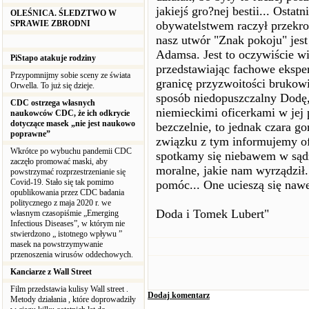
jakiejś gro?nej bestii... Osta
OLEŚNICA. ŚLEDZTWO W
SPRAWIE ZBRODNI
obywatelstwem raczył przekro
nasz utwór "Znak pokoju" jes
Adamsa. Jest to oczywiście w
PiStapo atakuje rodziny
przedstawiając fachowe ekspe
Przypomnijmy sobie sceny ze świata
granicę przyzwoitości brukow
Orwella. To już się dzieje.
sposób niedopuszczalny Dodę,
CDC ostrzega własnych
niemieckimi oficerkami w jej
naukowców CDC, że ich odkrycie
dotyczące masek „nie jest naukowo
bezczelnie, to jednak czara go
poprawne”
związku z tym informujemy of
Wkrótce po wybuchu pandemii CDC
spotkamy się niebawem w sądz
zaczęło promować maski, aby
moralne, jakie nam wyrządził.
powstrzymać rozprzestrzenianie się
Covid-19. Stało się tak pomimo
pomóc... One ucieszą się nawe
opublikowania przez CDC badania
politycznego z maja 2020 r. we
Doda i Tomek Lubert"
własnym czasopiśmie „Emerging
Infectious Diseases”, w którym nie
stwierdzono „ istotnego wpływu ”
masek na powstrzymywanie
przenoszenia wirusów oddechowych.
Kanciarze z Wall Street
Film przedstawia kulisy Wall street .
Dodaj komentarz
Metody działania , które doprowadziły