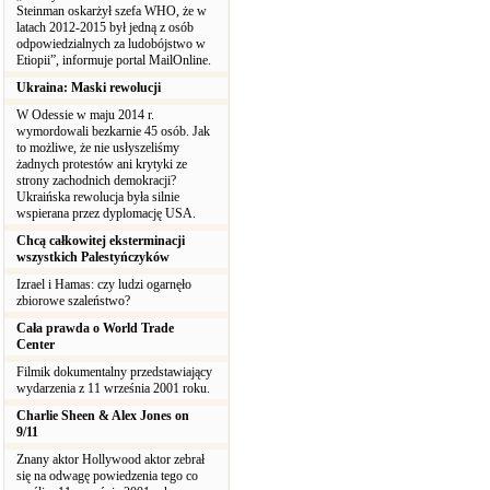
Steinman oskarżył szefa WHO, że w
latach 2012-2015 był jedną z osób
odpowiedzialnych za ludobójstwo w
Etiopii”, informuje portal MailOnline.
Ukraina: Maski rewolucji
W Odessie w maju 2014 r.
wymordowali bezkarnie 45 osób. Jak
to możliwe, że nie usłyszeliśmy
żadnych protestów ani krytyki ze
strony zachodnich demokracji?
Ukraińska rewolucja była silnie
wspierana przez dyplomację USA.
Chcą całkowitej eksterminacji
wszystkich Palestyńczyków
Izrael i Hamas: czy ludzi ogarnęło
zbiorowe szaleństwo?
Cała prawda o World Trade
Center
Filmik dokumentalny przedstawiający
wydarzenia z 11 września 2001 roku.
Charlie Sheen & Alex Jones on
9/11
Znany aktor Hollywood aktor zebrał
się na odwagę powiedzenia tego co