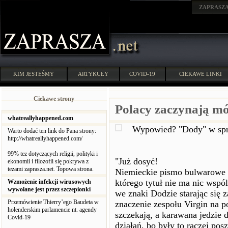
ZAPRASZ
KIM JESTEŚMY
ARTYKUŁY
COVID-19
CIEKAWE LINKI
Ciekawe strony
Polacy zaczynają m
whatreallyhappened.com
Wypowied? "Dody" w spra
Warto dodać ten link do Pana strony:
http://whatreallyhappened.com/
99% tez dotyczących religii, polityki i
"Już dosyć!
ekonomii i filozofii się pokrywa z
tezami zaprasza.net. Topowa strona.
Niemieckie pismo bulwarowe uk
którego tytuł nie ma nic wspó
Wzmożenie infekcji wirusowych
wywołane jest przez szczepionki
we znaki Dodzie starając się z
Przemówienie Thierry’ego Baudeta w
znaczenie zespołu Virgin na
holenderskim parlamencie nt. agendy
szczekają, a karawana jedzie d
Covid-19
działań, bo były to raczej po