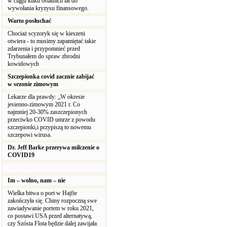
w ciągu kilku ostatnich lat do
wywołania kryzysu finansowego.
Warto posłuchać
Chociaż scyzoryk się w kieszeni
otwiera - to musimy zapamiętać takie
zdarzenia i przypomnieć przed
Trybunałem do spraw zbrodni
kowidowych
Szczepionka covid zacznie zabijać
w sezonie zimowym
Lekarze dla prawdy: „W okresie
jesienno-zimowym 2021 r. Co
najmniej 20-30% zaszczepionych
przeciwko COVID umrze z powodu
szczepionki,i przypiszą to nowemu
szczepowi wirusa.
Dr. Jeff Barke przerywa milczenie o
COVID19
Im – wolno, nam – nie
Wielka bitwa o port w Hajfie
zakończyła się. Chiny rozpoczną swe
zawiadywanie portem w roku 2021,
co postawi USA przed alternatywą,
czy Szósta Flota będzie dalej zawijała