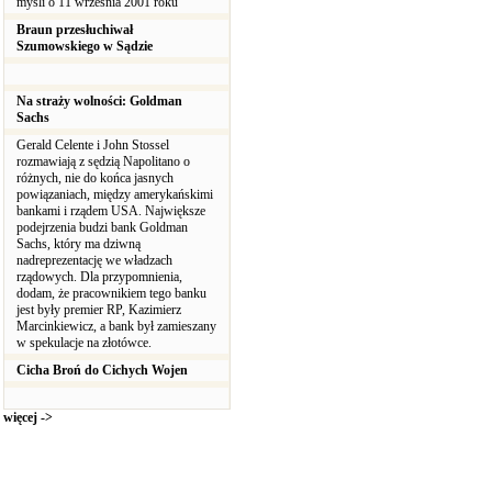
myśli o 11 września 2001 roku
Braun przesłuchiwał
Szumowskiego w Sądzie
Na straży wolności: Goldman
Sachs
Gerald Celente i John Stossel
rozmawiają z sędzią Napolitano o
różnych, nie do końca jasnych
powiązaniach, między amerykańskimi
bankami i rządem USA. Największe
podejrzenia budzi bank Goldman
Sachs, który ma dziwną
nadreprezentację we władzach
rządowych. Dla przypomnienia,
dodam, że pracownikiem tego banku
jest były premier RP, Kazimierz
Marcinkiewicz, a bank był zamieszany
w spekulacje na złotówce.
Cicha Broń do Cichych Wojen
więcej ->