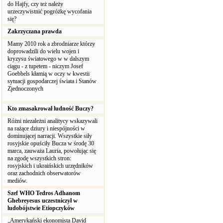
do Hajfy, czy też należy
urzeczywistnić pogróżkę wycofania
się?
Zakrzyczana prawda
Mamy 2010 rok a zbrodniarze którzy
doprowadzili do wielu wojen i
kryzysu światowego w w dalszym
ciągu - z tupetem - niczym Josef
Goebbels kłamią w oczy w kwestii
sytuacji gospodarczej świata i Stanów
Zjednoczonych
Kto zmasakrował ludność Buczy?
Różni niezależni analitycy wskazywali
na rażące dziury i niespójności w
dominującej narracji. Wszystkie siły
rosyjskie opuściły Bucza w środę 30
marca, zauważa Lauria, powołując się
na zgodę wszystkich stron:
rosyjskich i ukraińskich urzędników
oraz zachodnich obserwatorów
mediów.
Szef WHO Tedros Adhanom
Ghebreyesus uczestniczył w
ludobójstwie Etiopczyków
„Amerykański ekonomista David