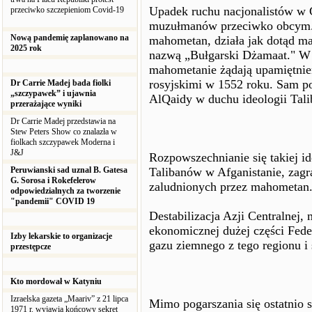
Upadek ruchu nacjonalistów w C
przeciwko szczepieniom Covid-19
muzułmanów przeciwko obcym. W
Nową pandemię zaplanowano na
mahometan, działa jak dotąd ma
2025 rok
nazwą „Bułgarski Dżamaat." W p
mahometanie żądają upamiętnie
rosyjskimi w 1552 roku. Sam p
Dr Carrie Madej bada fiolki
„szczypawek” i ujawnia
AlQaidy w duchu ideologii Tal
przerażające wyniki
Dr Carrie Madej przedstawia na
Stew Peters Show co znalazła w
fiolkach szczypawek Moderna i
J&J
Rozpowszechnianie się takiej i
Peruwianski sad uznal B. Gatesa
Talibanów w Afganistanie, zagr
G. Sorosa i Rokefelerow
zaludnionych przez mahometan
odpowiedzialnych za tworzenie
"pandemii" COVID 19
Destabilizacja Azji Centralnej,
ekonomicznej dużej części Feder
Izby lekarskie to organizacje
gazu ziemnego z tego regionu i 
przestępcze
Kto mordował w Katyniu
Izraelska gazeta „Maariv” z 21 lipca
Mimo pogarszania się ostatnio 
1971 r. wyjawia końcowy sekret