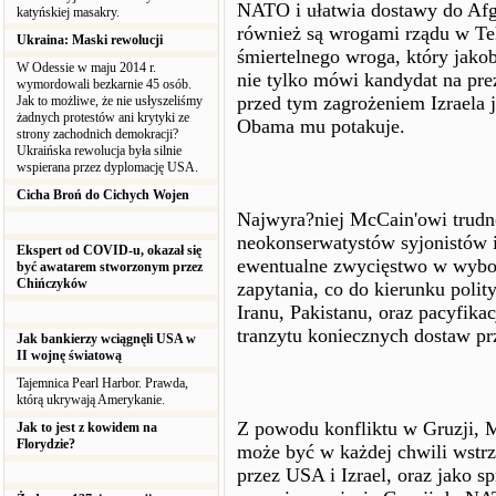
NATO i ułatwia dostawy do Afga
katyńskiej masakry.
również są wrogami rządu w Teh
Ukraina: Maski rewolucji
śmiertelnego wroga, który jako
W Odessie w maju 2014 r.
nie tylko mówi kandydat na pre
wymordowali bezkarnie 45 osób.
przed tym zagrożeniem Izraela
Jak to możliwe, że nie usłyszeliśmy
żadnych protestów ani krytyki ze
Obama mu potakuje.
strony zachodnich demokracji?
Ukraińska rewolucja była silnie
wspierana przez dyplomację USA.
Cicha Broń do Cichych Wojen
Najwyra?niej McCain'owi trudno
neokonserwatystów syjonistów i
Ekspert od COVID-u, okazał się
ewentualne zwycięstwo w wybo
być awatarem stworzonym przez
Chińczyków
zapytania, co do kierunku polit
Iranu, Pakistanu, oraz pacyfika
tranzytu koniecznych dostaw pr
Jak bankierzy wciągnęli USA w
II wojnę światową
Tajemnica Pearl Harbor. Prawda,
którą ukrywają Amerykanie.
Z powodu konfliktu w Gruzji, 
Jak to jest z kowidem na
Florydzie?
może być w każdej chwili wstrz
przez USA i Izrael, oraz jako 