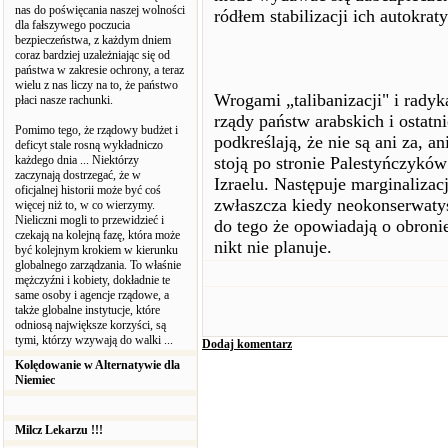
nas do poświęcania naszej wolności
ródłem stabilizacji ich autokra
dla fałszywego poczucia
bezpieczeństwa, z każdym dniem
coraz bardziej uzależniając się od
państwa w zakresie ochrony, a teraz
wielu z nas liczy na to, że państwo
Wrogami „talibanizacji" i radyk
płaci nasze rachunki.
rządy państw arabskich i ostatni
Pomimo tego, że rządowy budżet i
podkreślają, że nie są ani za, a
deficyt stale rosną wykładniczo
każdego dnia ... Niektórzy
stoją po stronie Palestyńczykó
zaczynają dostrzegać, że w
Izraelu. Następuje marginaliz
oficjalnej historii może być coś
zwłaszcza kiedy neokonserwaty
więcej niż to, w co wierzymy.
Nieliczni mogli to przewidzieć i
do tego że opowiadają o obroni
czekają na kolejną fazę, która może
nikt nie planuje.
być kolejnym krokiem w kierunku
globalnego zarządzania. To właśnie
mężczyźni i kobiety, dokładnie te
same osoby i agencje rządowe, a
także globalne instytucje, które
odniosą największe korzyści, są
tymi, którzy wzywają do walki ...
Dodaj komentarz
Kolędowanie w Alternatywie dla
Niemiec
Milcz Lekarzu !!!