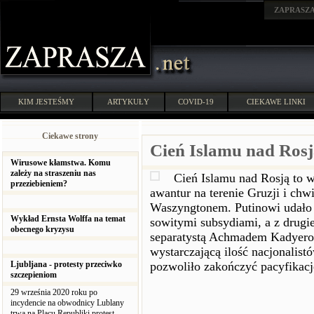
ZAPRASZ
KIM JESTEŚMY
ARTYKUŁY
COVID-19
CIEKAWE LINKI
Ciekawe strony
Cień Islamu nad Rosj
Wirusowe kłamstwa. Komu
zależy na straszeniu nas
Cień Islamu nad Rosją to 
przeziebieniem?
awantur na terenie Gruzji i ch
Waszyngtonem. Putinowi udało s
Wykład Ernsta Wolffa na temat
sowitymi subsydiami, a z drugi
obecnego kryzysu
separatystą Achmadem Kadyerow
wystarczającą ilość nacjonalis
Ljubljana - protesty przeciwko
pozwoliło zakończyć pacyfikacj
szczepieniom
29 września 2020 roku po
incydencie na obwodnicy Lublany
trwa na Placu Republiki protest