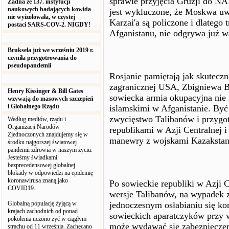
sprawie przyjęcia Gruzji do N
Żadna ze 137. instytucji
naukowych badających kowida -
jest wykluczone, że Moskwa u
nie wyizolowała, w czystej
Karzai'a są policzone i dlateg
postaci SARS-COV-2. NIGDY!
Afganistanu, nie odgrywa już wa
Bruksela już we wrześniu 2019 r.
czyniła przygotrowania do
pseudopandemii
Rosjanie pamiętają jak skuteczn
zagranicznej USA, Zbigniewa Br
Henry Kissinger & Bill Gates
sowiecka armia okupacyjna nie
wzywają do masowych szczepień
i Globalnego Rządu
islamskimi w Afganistanie. By
zwycięstwo Talibanów i przygot
Według mediów, rządu i
Organizacji Narodów
republikami w Azji Centralnej 
Zjednoczonych znajdujemy się w
manewry z wojskami Kazakstan
środku najgorszej światowej
pandemii zdrowia w naszym życiu.
Jesteśmy świadkami
bezprecedensowej globalnej
blokady w odpowiedzi na epidemię
koronawirusa znaną jako
Po sowieckie republiki w Azji C
COVID19.
wersje Talibanów, na wypadek 
Globalną populację żyjącą w
jednoczesnym osłabianiu się k
krajach zachodnich od ponad
sowieckich aparatczyków przy w
pokolenia uczono żyć w ciągłym
może wydawać się zabezpieczeni
strachu od 11 września. Zachęcano