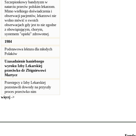
Szczepionkowy bandytyzm w
natarciu przeciw polskim lekarzom.
Mimo wielkiego doświadczenia i
obserwacji pacjentów, lekarzowi nie
wolno mówić o swoich
obserwacjach gdy jest to nie zgodne
z obowiązującym, chorym,
systemem "opieki" zdrowotnej.
1984
Podstawowa lektura dla młodych
Polaków
Uzasadnienie haniebnego
wyroku Izby Lekarskiej
przeciwko dr Zbigniewowi
Martyce
Przestępcy z Izby Lekarskiej
pozostawili dowody na przyszły
proces przeciwko nim
więcej ->
Funda