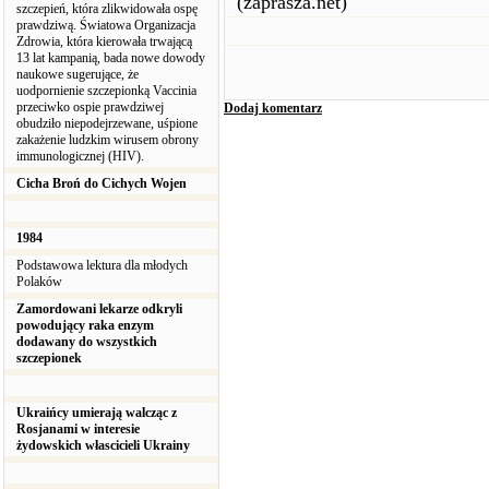
(zaprasza.net)
szczepień, która zlikwidowała ospę
prawdziwą. Światowa Organizacja
Zdrowia, która kierowała trwającą
13 lat kampanią, bada nowe dowody
naukowe sugerujące, że
uodpornienie szczepionką Vaccinia
przeciwko ospie prawdziwej
Dodaj komentarz
obudziło niepodejrzewane, uśpione
zakażenie ludzkim wirusem obrony
immunologicznej (HIV).
Cicha Broń do Cichych Wojen
1984
Podstawowa lektura dla młodych
Polaków
Zamordowani lekarze odkryli
powodujący raka enzym
dodawany do wszystkich
szczepionek
Ukraińcy umierają walcząc z
Rosjanami w interesie
żydowskich włascicieli Ukrainy