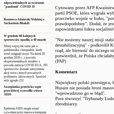
odpowiedzialnych za tworzenie
"pandemii" COVID 19
Cytowany przez AFP Kwaśniewsk
partii PSOE, która wygrała wy
przeciwko wojnie w Iraku, "po
Rozmowa Adnieszki Wolskiej z
prawdopodobny". Dodał, że jes
Sucharitem Bhakdi
zapowiedziami lidera socjalist
W grudniu 60 kolejnych
"Nie możemy naszej misji stabi
sportowców upadło, a 40 zmarło
destabilizacyjną" - podkreślił
Mniej więcej tak samo jak w
rząd, ale bierność do niczego 
październiku i listopadzie, kiedy
trend osiągnął szczyt. Na dzień 28
potwierdził, że Polska chciał
grudnia 2020 r., z powodu
(PAP)
eksperymentalnych strzałów z
powodu zatrucia COVID EUA, 395
sportowców doznało zatrzymania
Komentarz
akcji serca i innych poważnych
problemów zdrowotnych. Spośród
nich zginęło 232
Największy polski przestępca, k
Szczepionka przeciwko ospie
Husain nie posiada broni masow
prawdziwej wyzwoliła wirusa
"wprowadzono go w błąd".
AIDS
Pora stworzyć "Trybunały Ludo
zbrodniarzy.
Epidemia AIDS mogła zostać
wywołana przez masową kampanię