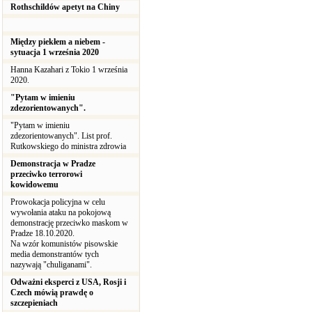
Rothschildów apetyt na Chiny
Między piekłem a niebem -
sytuacja 1 września 2020
Hanna Kazahari z Tokio 1 września
2020.
"Pytam w imieniu
zdezorientowanych".
"Pytam w imieniu
zdezorientowanych". List prof.
Rutkowskiego do ministra zdrowia
Demonstracja w Pradze
przeciwko terrorowi
kowidowemu
Prowokacja policyjna w celu
wywołania ataku na pokojową
demonstrację przeciwko maskom w
Pradze 18.10.2020.
Na wzór komunistów pisowskie
media demonstrantów tych
nazywają "chuliganami".
Odważni eksperci z USA, Rosji i
Czech mówią prawdę o
szczepieniach