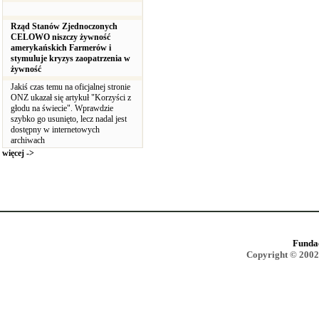
Rząd Stanów Zjednoczonych
CELOWO niszczy żywność
amerykańskich Farmerów i
stymuluje kryzys zaopatrzenia w
żywność
Jakiś czas temu na oficjalnej stronie
ONZ ukazał się artykuł "Korzyści z
głodu na świecie". Wprawdzie
szybko go usunięto, lecz nadal jest
dostępny w internetowych
archiwach
więcej ->
Funda
Copyright © 2002