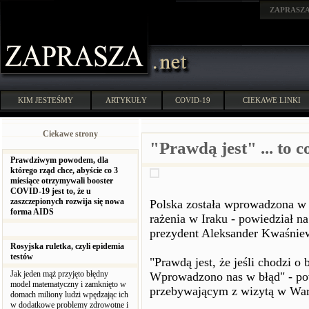
ZAPRASZ
KIM JESTEŚMY
ARTYKUŁY
COVID-19
CIEKAWE LINKI
Ciekawe strony
"Prawdą jest" ... to c
Prawdziwym powodem, dla
którego rząd chce, abyście co 3
miesiące otrzymywali booster
COVID-19 jest to, że u
zaszczepionych rozwija się nowa
Polska została wprowadzona w 
forma AIDS
rażenia w Iraku - powiedział n
prezydent Aleksander Kwaśnie
Rosyjska ruletka, czyli epidemia
testów
"Prawdą jest, że jeśli chodzi 
Jak jeden mąż przyjęto błędny
Wprowadzono nas w błąd" - po
model matematyczny i zamknięto w
przebywającym z wizytą w War
domach miliony ludzi wpędzając ich
w dodatkowe problemy zdrowotne i