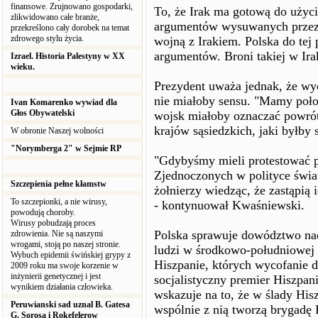
finansowe. Zrujnowano gospodarki,
To, że Irak ma gotową do użyc
zlikwidowano całe branże,
argumentów wysuwanych przez 
przekreślono cały dorobek na temat
zdrowego stylu życia.
wojną z Irakiem. Polska do tej
argumentów. Broni takiej w Ira
Izrael. Historia Palestyny w XX
wieku.
Prezydent uważa jednak, że wyco
nie miałoby sensu. "Mamy poło
Ivan Komarenko wywiad dla
Głos Obywatelski
wojsk miałoby oznaczać powrót
krajów sąsiedzkich, jaki byłby 
W obronie Naszej wolności
"Norymberga 2" w Sejmie RP
"Gdybyśmy mieli protestować p
Zjednoczonych w polityce świa
Szczepienia pełne kłamstw
żołnierzy wiedząc, że zastąpią 
To szczepionki, a nie wirusy,
- kontynuował Kwaśniewski.
powodują choroby.
Wirusy pobudzają proces
Polska sprawuje dowództwo nad
zdrowienia. Nie są naszymi
wrogami, stoją po naszej stronie.
ludzi w środkowo-południowej st
Wybuch epidemii świńskiej grypy z
Hiszpanie, których wycofanie 
2009 roku ma swoje korzenie w
inżynierii genetycznej i jest
socjalistyczny premier Hiszpan
wynikiem działania człowieka.
wskazuje na to, że w ślady His
Peruwianski sad uznal B. Gatesa
wspólnie z nią tworzą brygadę P
G. Sorosa i Rokefelerow