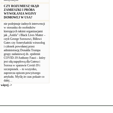
CZY ROZUMIESZ SKĄD
ZAMIESZKI I PRÓBA
WYWOŁANIA WOJNY
DOMOWEJ W USA?
nie podejmuje żadnych interwencji
w stosunku do osobników
kierujących takimi organizacjami
jak „Antifa” i Black Lives Matter –
czyli George Sorosowi, Billowi
Gates czy Amerykański wirusolog
i członek powołanej przez
administrację Donalda Trumpa
grupy zadaniowej ds. epidemii
COVID-19 Anthony Fauci – który
jest siłą napędową dla Gatesa i
Sorosa w sparawie Covid-19 i
szczepionek. – to wszystko,
zaprzecza opisom powyższego
artykułu. Myślę że czas pokaże co
dalej…
więcej ->