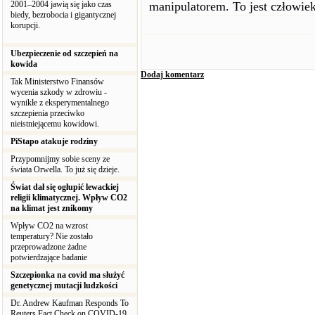
2001–2004 jawią się jako czas
manipulatorem. To jest człowiek 
biedy, bezrobocia i gigantycznej
korupcji.
Ubezpieczenie od szczepień na
kowida
Dodaj komentarz
Tak Ministerstwo Finansów
wycenia szkody w zdrowiu -
wynikłe z eksperymentalnego
szczepienia przeciwko
nieistniejącemu kowidowi.
PiStapo atakuje rodziny
Przypomnijmy sobie sceny ze
świata Orwella. To już się dzieje.
Świat dał się ogłupić lewackiej
religii klimatycznej. Wpływ CO2
na klimat jest znikomy
Wpływ CO2 na wzrost
temperatury? Nie zostało
przeprowadzone żadne
potwierdzające badanie
Szczepionka na covid ma służyć
genetycznej mutacji ludzkości
Dr. Andrew Kaufman Responds To
Reuters Fact Check on COVID-19