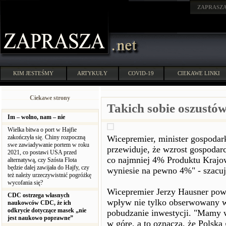
ZAPRASZ
KIM JESTEŚMY
ARTYKUŁY
COVID-19
CIEKAWE LINKI
Ciekawe strony
Takich sobie oszustó
Im – wolno, nam – nie
Wielka bitwa o port w Hajfie
zakończyła się. Chiny rozpoczną
Wicepremier, minister gospodark
swe zawiadywanie portem w roku
przewiduje, że wzrost gospodar
2021, co postawi USA przed
co najmniej 4% Produktu Krajow
alternatywą, czy Szósta Flota
będzie dalej zawijała do Hajfy, czy
wyniesie na pewno 4%" - szacuj
też należy urzeczywistnić pogróżkę
wycofania się?
Wicepremier Jerzy Hausner powi
CDC ostrzega własnych
wpływ nie tylko obserwowany wz
naukowców CDC, że ich
odkrycie dotyczące masek „nie
pobudzanie inwestycji. "Mamy w
jest naukowo poprawne”
w górę, a to oznacza, że Polska 