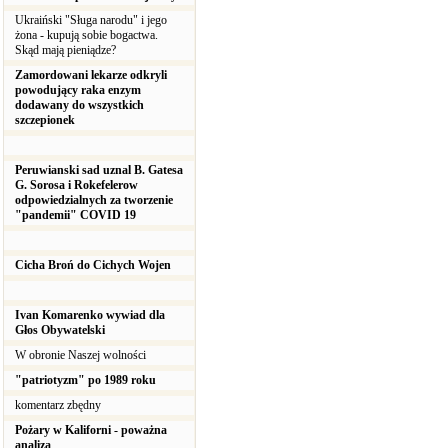
Ukraiński "Sługa narodu" i jego
żona - kupują sobie bogactwa.
Skąd mają pieniądze?
Zamordowani lekarze odkryli
powodujący raka enzym
dodawany do wszystkich
szczepionek
Peruwianski sad uznal B. Gatesa
G. Sorosa i Rokefelerow
odpowiedzialnych za tworzenie
"pandemii" COVID 19
Cicha Broń do Cichych Wojen
Ivan Komarenko wywiad dla
Głos Obywatelski
W obronie Naszej wolności
"patriotyzm" po 1989 roku
komentarz zbędny
Pożary w Kaliforni - poważna
analiza