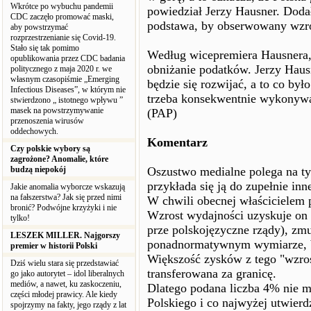
Wkrótce po wybuchu pandemii
powiedział Jerzy Hausner. Doda
CDC zaczęło promować maski,
podstawa, by obserwowany wzro
aby powstrzymać
rozprzestrzenianie się Covid-19.
Stało się tak pomimo
Według wicepremiera Hausnera, n
opublikowania przez CDC badania
obniżanie podatków. Jerzy Haus
politycznego z maja 2020 r. we
własnym czasopiśmie „Emerging
będzie się rozwijać, a to co był
Infectious Diseases”, w którym nie
trzeba konsekwentnie wykonywać 
stwierdzono „ istotnego wpływu ”
masek na powstrzymywanie
(PAP)
przenoszenia wirusów
oddechowych.
Komentarz
Czy polskie wybory są
zagrożone? Anomalie, które
budzą niepokój
Oszustwo medialne polega na tym
przykłada się ją do zupełnie inne
Jakie anomalia wyborcze wskazują
na fałszerstwa? Jak się przed nimi
W chwili obecnej właścicielem p
bronić? Podwójne krzyżyki i nie
Wzrost wydajności uzyskuje on -
tylko!
prze polskojęzyczne rządy), z
LESZEK MILLER. Najgorszy
ponadnormatywnym wymiarze, b
premier w historii Polski
Większość zysków z tego "wzros
Dziś wielu stara się przedstawiać
transferowana za granicę.
go jako autorytet – idol liberalnych
mediów, a nawet, ku zaskoczeniu,
Dlatego podana liczba 4% nie m
części młodej prawicy. Ale kiedy
Polskiego i co najwyżej utwierd
spojrzymy na fakty, jego rządy z lat