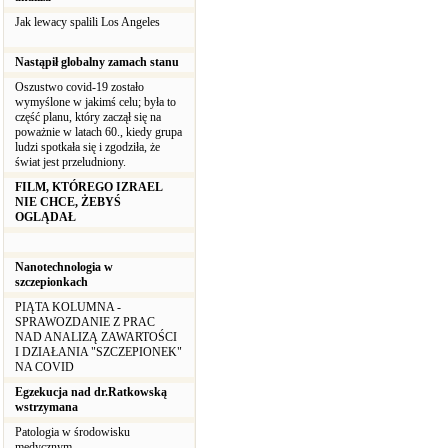
Jak lewacy spalili Los Angeles
Nastąpił globalny zamach stanu
Oszustwo covid-19 zostało
wymyślone w jakimś celu; była to
część planu, który zaczął się na
poważnie w latach 60., kiedy grupa
ludzi spotkała się i zgodziła, że
świat jest przeludniony.
FILM, KTÓREGO IZRAEL
NIE CHCE, ŻEBYŚ
OGLĄDAŁ
Nanotechnologia w
szczepionkach
PIĄTA KOLUMNA -
SPRAWOZDANIE Z PRAC
NAD ANALIZĄ ZAWARTOŚCI
I DZIAŁANIA "SZCZEPIONEK"
NA COVID
Egzekucja nad dr.Ratkowską
wstrzymana
Patologia w środowisku
medycznym