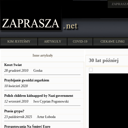
ZAPRASZ
KIM JESTEŚMY
ARTYKUŁY
COVID-19
CIEKAWE LINKI
Inne artykuły
30 lat później
Koszt Swiat
28 grudzień 2010
Goska
Przybijanie gwoździ zegarkiem
10 kwiecień 2020
Polish children kidnapped by Nazi government
12 wrzesień 2010
Iwo Cyprian Pogonowski
Ptasia grypa?
23 październik 2025
Artur Łoboda
Przygotowania Na Śmierć Euro