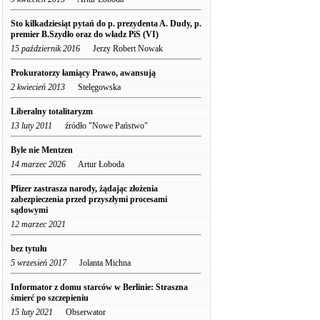
Sto kilkadziesiąt pytań do p. prezydenta A. Dudy, p.
premier B.Szydło oraz do władz PiS (VI)
15 październik 2016
Jerzy Robert Nowak
Prokuratorzy łamiący Prawo, awansują
2 kwiecień 2013
Stelęgowska
Liberalny totalitaryzm
13 luty 2011
źródło "Nowe Państwo"
Byle nie Mentzen
14 marzec 2026
Artur Łoboda
Pfizer zastrasza narody, żądając złożenia
zabezpieczenia przed przyszłymi procesami
sądowymi
12 marzec 2021
bez tytułu
5 wrzesień 2017
Jolanta Michna
Informator z domu starców w Berlinie: Straszna
śmierć po szczepieniu
15 luty 2021
Obserwator