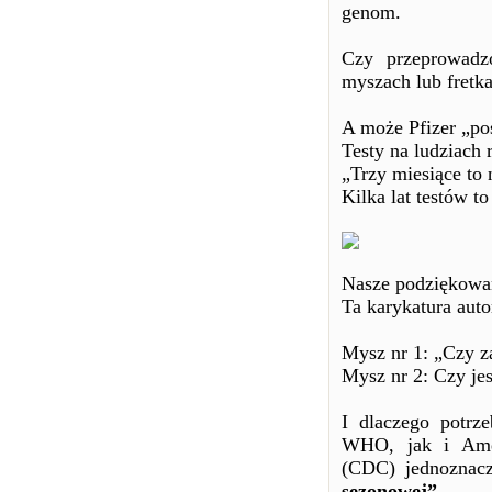
genom.
Czy przeprowadzo
myszach lub fretk
A może Pfizer „pos
Testy na ludziach 
„Trzy miesiące to 
Kilka lat testów t
Nasze podziękowan
Ta karykatura aut
Mysz nr 1: „Czy za
Mysz nr 2: Czy jes
I dlaczego potrz
WHO, jak i Amer
(CDC) jednoznacz
sezonowej”.