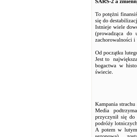
SARS-2 a zmienn
To potężni finansiś
się do destabilizac
Istnieje wiele do
(prowadząca do u
zachorowalności i
Od początku lutego
Jest to największ
bogactwa w histo
świecie.
Kampania strachu s
Media podtrzym
przyczynił się do
podróży lotniczych
A potem w lutym
sezonową) zos