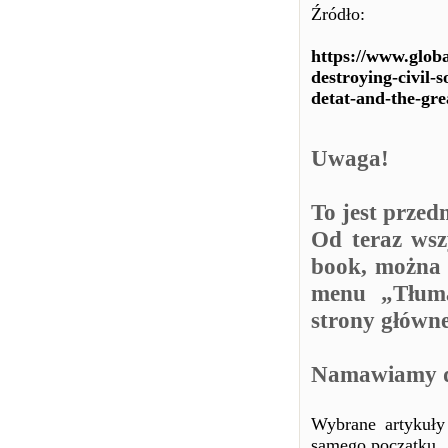
Źródło:
https://www.globa
destroying-civil-
detat-and-the-gre
Uwaga!
To jest przed
Od teraz wsz
book, można 
menu „Tłuma
strony główn
Namawiamy do
Wybrane artykuły
samego początku.