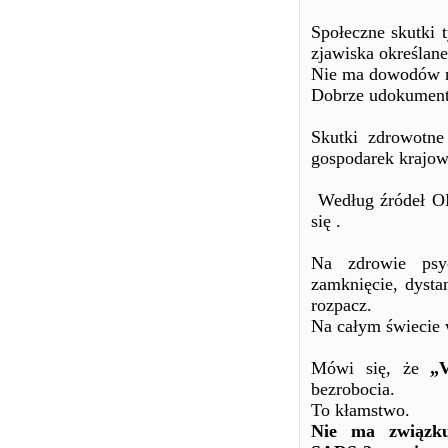
Społeczne skutki 
zjawiska określane
Nie ma dowodów n
Dobrze udokument
Skutki zdrowotne
gospodarek krajow
Według źródeł ON
się .
Na zdrowie psy
zamknięcie, dysta
rozpacz.
Na całym świecie 
Mówi się, że
„
bezrobocia.
To kłamstwo.
Nie ma związku