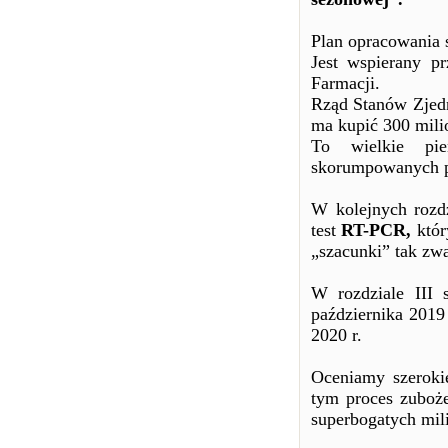
Plan opracowania s
Jest wspierany p
Farmacji.
Rząd Stanów Zjed
ma kupić 300 mil
To wielkie pie
skorumpowanych p
W kolejnych rozd
test
RT-PCR,
któr
„szacunki” tak zw
W rozdziale III
października 2019 
2020 r.
Oceniamy szeroki
tym proces zuboże
superbogatych mili