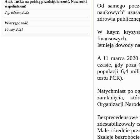
Atak Tuska na polską przedsiębiorczość. Nawrocki
Od samego począ
wspólnikiem!
naukowych” uzasad
2 grudzień 2025
zdrowia publiczne
Wiarygodność
16 luty 2021
W lutym kryzys
finansowych.
Istnieją dowody n
A 11 marca 2020 
czasie, gdy poza
populacji 6,4 mi
testu PCR).
Natychmiast po og
zamknięcia, kt
Organizacji Naro
Bezprecedensowe w
zdestabilizowały c
Małe i średnie prz
Szaleje bezrobocie