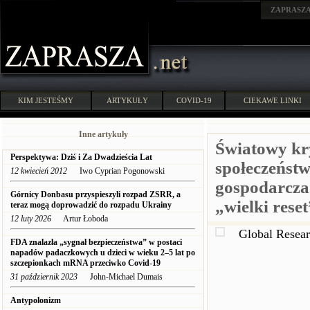
ZAPRASZ
KIM JESTEŚMY
ARTYKUŁY
COVID-19
CIEKAWE LINKI
Inne artykuły
Światowy kr
Perspektywa: Dziś i Za Dwadzieścia Lat
społeczeństw
12 kwiecień 2012
Iwo Cyprian Pogonowski
gospodarcza 
Górnicy Donbasu przyspieszyli rozpad ZSRR, a
„wielki reset
teraz mogą doprowadzić do rozpadu Ukrainy
12 luty 2026
Artur Łoboda
Global Resea
FDA znalazła „sygnał bezpieczeństwa” w postaci
napadów padaczkowych u dzieci w wieku 2–5 lat po
szczepionkach mRNA przeciwko Covid-19
31 październik 2023
John-Michael Dumais
Antypolonizm