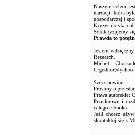
Naszym celem jest
narracji, która by
gospodarczej i spo
Kryzys dotyka całą
Solidaryzujemy się
Prawda to potężn
Jestem wdzięczny
Research.
Michel Chossu
Crgeditor@yahoo
Szerz nowinę.
Prosimy o przesła
Prawa autorskie: 
Przedmowę i rozd
całego e-booka.
Jeśli chcesz używ
skontaktuj się z