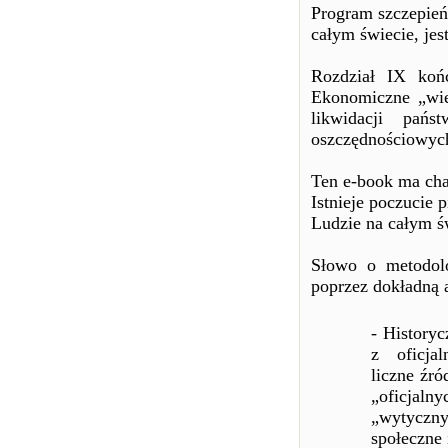
Program szczepień
całym świecie, je
Rozdział IX koń
Ekonomiczne „wiel
likwidacji pań
oszczędnościowych
Ten e-book ma cha
Istnieje poczucie p
Ludzie na całym ś
Słowo o metodolo
poprzez dokładną a
- History
z oficja
liczne źró
„oficjal
„wytyczn
społeczne 