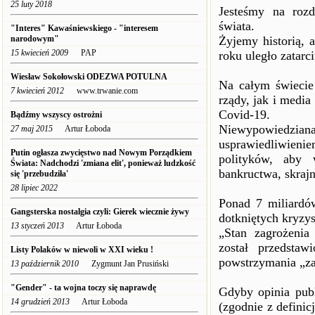
25 luty 2018
Jesteśmy na rozd
świata.
"Interes" Kawaśniewskiego - "interesem
narodowym"
Żyjemy historią, 
15 kwiecień 2009
PAP
roku uległo zatarci
Wiesław Sokołowski ODEZWA POTULNA
Na całym świecie
7 kwiecień 2012
www.trwanie.com
rządy, jak i media
Covid-19.
Bądźmy wszyscy ostrożni
Niewypowiedziana 
27 maj 2015
Artur Łoboda
usprawiedliwieni
Putin ogłasza zwycięstwo nad Nowym Porządkiem
polityków, aby 
Świata: Nadchodzi 'zmiana elit', ponieważ ludzkość
bankructwa, skrajn
się 'przebudziła'
28 lipiec 2022
Ponad 7 miliardów
Gangsterska nostalgia czyli: Gierek wiecznie żywy
dotkniętych kryz
13 styczeń 2013
Artur Łoboda
„Stan zagrożeni
został przedstaw
Listy Polaków w niewoli w XXI wieku !
powstrzymania „za
13 październik 2010
Zygmunt Jan Prusiński
"Gender" - ta wojna toczy się naprawdę
Gdyby opinia publ
14 grudzień 2013
Artur Łoboda
(zgodnie z defini