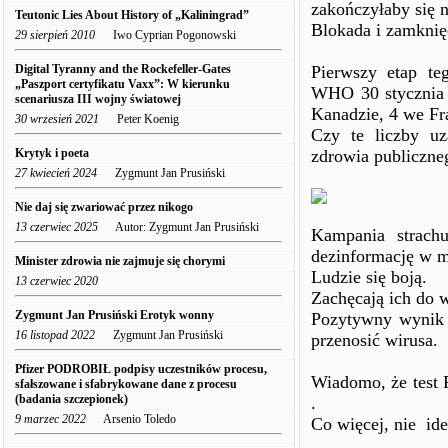
zakończyłaby się 
Teutonic Lies About History of „Kaliningrad”
Blokada i zamknię
29 sierpień 2010
Iwo Cyprian Pogonowski
Digital Tyranny and the Rockefeller-Gates
Pierwszy etap te
„Paszport certyfikatu Vaxx”: W kierunku
WHO 30 stycznia 
scenariusza III wojny światowej
Kanadzie, 4 we Fr
30 wrzesień 2021
Peter Koenig
Czy te liczby uz
Krytyk i poeta
zdrowia publiczne
27 kwiecień 2024
Zygmunt Jan Prusiński
Nie daj się zwariować przez nikogo
13 czerwiec 2025
Autor: Zygmunt Jan Prusiński
Kampania strach
dezinformację w m
Minister zdrowia nie zajmuje się chorymi
Ludzie się boją.
13 czerwiec 2020
Zachęcają ich do 
Zygmunt Jan Prusiński Erotyk wonny
Pozytywny wynik t
16 listopad 2022
Zygmunt Jan Prusiński
przenosić wirusa.
Pfizer PODROBIŁ podpisy uczestników procesu,
Wiadomo, że test
sfałszowane i sfabrykowane dane z procesu
(badania szczepionek)
.
9 marzec 2022
Arsenio Toledo
Co więcej, nie ide