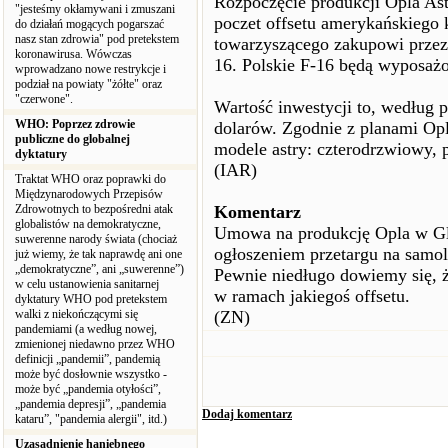
Rozpoczęcie produkcji Opla Ast
"jesteśmy okłamywani i zmuszani
poczet offsetu amerykańskiego
do działań mogących pogarszać
nasz stan zdrowia" pod pretekstem
towarzyszącego zakupowi przez
koronawirusa. Wówczas
16. Polskie F-16 będą wyposażo
wprowadzano nowe restrykcje i
podział na powiaty "żółte" oraz
"czerwone".
Wartość inwestycji to, według p
WHO: Poprzez zdrowie
dolarów. Zgodnie z planami Op
publiczne do globalnej
modele astry: czterodrzwiowy, 
dyktatury
(IAR)
Traktat WHO oraz poprawki do
Międzynarodowych Przepisów
Zdrowotnych to bezpośredni atak
Komentarz
globalistów na demokratyczne,
Umowa na produkcję Opla w Gli
suwerenne narody świata (chociaż
ogłoszeniem przetargu na samo
już wiemy, że tak naprawdę ani one
„demokratyczne”, ani „suwerenne”)
Pewnie niedługo dowiemy się, ż
w celu ustanowienia sanitarnej
w ramach jakiegoś offsetu.
dyktatury WHO pod pretekstem
walki z niekończącymi się
(ZN)
pandemiami (a według nowej,
zmienionej niedawno przez WHO
definicji „pandemii”, pandemią
może być dosłownie wszystko -
może być „pandemia otyłości”,
„pandemia depresji”, „pandemia
Dodaj komentarz
kataru”, "pandemia alergii", itd.)
Uzasadnienie haniebnego