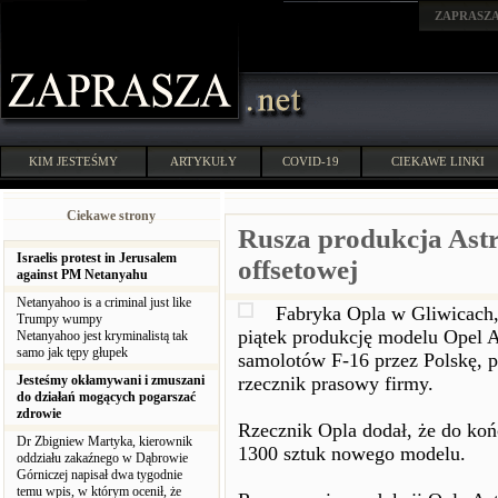
ZAPRASZ
KIM JESTEŚMY
ARTYKUŁY
COVID-19
CIEKAWE LINKI
Ciekawe strony
Rusza produkcja Ast
Israelis protest in Jerusalem
offsetowej
against PM Netanyahu
Netanyahoo is a criminal just like
Fabryka Opla w Gliwicach,
Trumpy wumpy
piątek produkcję modelu Opel 
Netanyahoo jest kryminalistą tak
samo jak tępy głupek
samolotów F-16 przez Polskę, 
Jesteśmy okłamywani i zmuszani
rzecznik prasowy firmy.
do działań mogących pogarszać
zdrowie
Rzecznik Opla dodał, że do ko
Dr Zbigniew Martyka, kierownik
1300 sztuk nowego modelu.
oddziału zakaźnego w Dąbrowie
Górniczej napisał dwa tygodnie
temu wpis, w którym ocenił, że