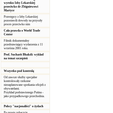
wyroku Izby Lekarskiej
przeciwko dr Zbigniewowi
Martyce
Przestępcy z Izby Lekarskiej
pozostawili dowody na przyszły
proces przeciwko nim
Cała prawda o World Trade
Center
Filmik dokumentalny
przedstawiający wydarzenia z 11
września 2001 roku.
Prof. Sucharit Bhakdi: wykład
na temat szczepień
Wszystko pod kontrolą
Od zawsze służby specjalne
kontrolowały rzekome
niezaplanowane spotkania oficjeli z
obywatelami.
Przykład podstawionego Putina -
jako przypadkowego przechodnia.
Polscy "nacjonaliści" o żydach
Po prostu zobaczcie