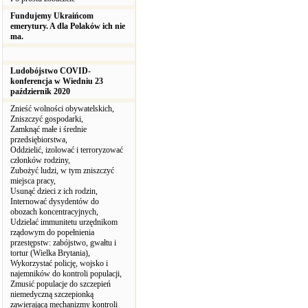
Fundujemy Ukraińcom
emerytury. A dla Polaków ich nie
ma.
Ludobójstwo COVID-
konferencja w Wiedniu 23
październik 2020
Znieść wolności obywatelskich,
Zniszczyć gospodarki,
Zamknąć małe i średnie
przedsiębiorstwa,
Oddzielić, izolować i terroryzować
członków rodziny,
Zubożyć ludzi, w tym zniszczyć
miejsca pracy,
Usunąć dzieci z ich rodzin,
Internować dysydentów do
obozach koncentracyjnych,
Udzielać immunitetu urzędnikom
rządowym do popełnienia
przestępstw: zabójstwo, gwałtu i
tortur (Wielka Brytania),
Wykorzystać policję, wojsko i
najemników do kontroli populacji,
Zmusić populacje do szczepień
niemedyczną szczepionką
zawierającą mechanizmy kontroli