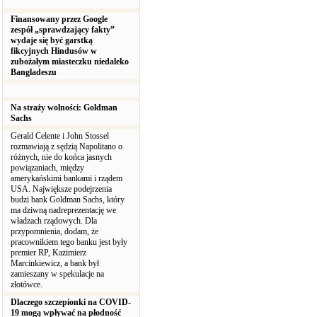
Finansowany przez Google
zespół „sprawdzający fakty”
wydaje się być garstką
fikcyjnych Hindusów w
zubożałym miasteczku niedaleko
Bangladeszu
Na straży wolności: Goldman
Sachs
Gerald Celente i John Stossel
rozmawiają z sędzią Napolitano o
różnych, nie do końca jasnych
powiązaniach, między
amerykańskimi bankami i rządem
USA. Największe podejrzenia
budzi bank Goldman Sachs, który
ma dziwną nadreprezentację we
władzach rządowych. Dla
przypomnienia, dodam, że
pracownikiem tego banku jest były
premier RP, Kazimierz
Marcinkiewicz, a bank był
zamieszany w spekulacje na
złotówce.
Dlaczego szczepionki na COVID-
19 mogą wpływać na płodność