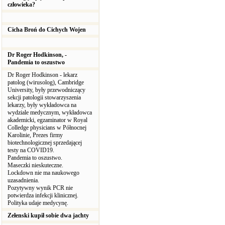
człowieka?
Cicha Broń do Cichych Wojen
Dr Roger Hodkinson, -
Pandemia to oszustwo
Dr Roger Hodkinson - lekarz
patolog (wirusolog), Cambridge
University, były przewodniczący
sekcji patologii stowarzyszenia
lekarzy, były wykładowca na
wydziale medycznym, wykładowca
akademicki, egzaminator w Royal
Colledge physicians w Północnej
Karolinie, Prezes firmy
biotechnologicznej sprzedającej
testy na COVID19.
Pandemia to oszustwo.
Maseczki nieskuteczne.
Lockdown nie ma naukowego
uzasadnienia.
Pozytywny wynik PCR nie
potwierdza infekcji klinicznej.
Polityka udaje medycynę.
Zełenski kupił sobie dwa jachty