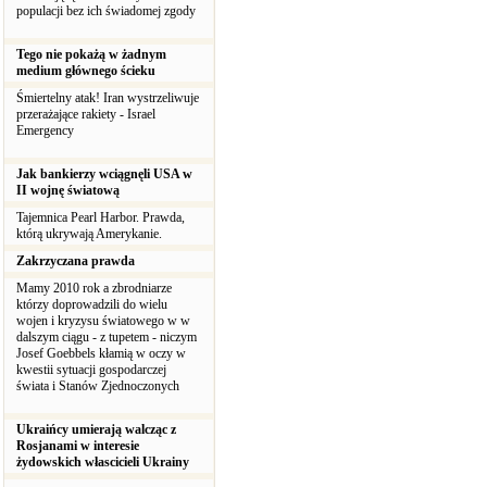
populacji bez ich świadomej zgody
Tego nie pokażą w żadnym
medium głównego ścieku
Śmiertelny atak! Iran wystrzeliwuje
przerażające rakiety - Israel
Emergency
Jak bankierzy wciągnęli USA w
II wojnę światową
Tajemnica Pearl Harbor. Prawda,
którą ukrywają Amerykanie.
Zakrzyczana prawda
Mamy 2010 rok a zbrodniarze
którzy doprowadzili do wielu
wojen i kryzysu światowego w w
dalszym ciągu - z tupetem - niczym
Josef Goebbels kłamią w oczy w
kwestii sytuacji gospodarczej
świata i Stanów Zjednoczonych
Ukraińcy umierają walcząc z
Rosjanami w interesie
żydowskich włascicieli Ukrainy