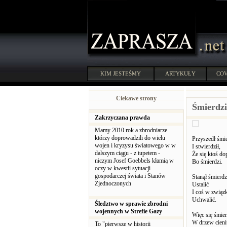
KIM JESTEŚMY
ARTYKUŁY
COV
Ciekawe strony
Śmierdzi
Zakrzyczana prawda
Mamy 2010 rok a zbrodniarze
którzy doprowadzili do wielu
Przyszedł śmi
wojen i kryzysu światowego w w
I stwierdził,
dalszym ciągu - z tupetem -
Że się ktoś do
niczym Josef Goebbels kłamią w
Bo śmierdzi.
oczy w kwestii sytuacji
gospodarczej świata i Stanów
Stanął śmierdzi
Zjednoczonych
Ustalić
I coś w związ
Uchwalić.
Śledztwo w sprawie zbrodni
wojennych w Strefie Gazy
Więc się śmierd
W drzew cieni
To "pierwsze w historii