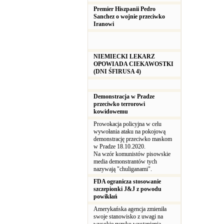
Premier Hiszpanii Pedro
Sanchez o wojnie przeciwko
Iranowi
NIEMIECKI LEKARZ
OPOWIADA CIEKAWOSTKI
(DNI ŚFIRUSA 4)
Demonstracja w Pradze
przeciwko terrorowi
kowidowemu
Prowokacja policyjna w celu
wywołania ataku na pokojową
demonstrację przeciwko maskom
w Pradze 18.10.2020.
Na wzór komunistów pisowskie
media demonstrantów tych
nazywają "chuliganami".
FDA ogranicza stosowanie
szczepionki J&J z powodu
powikłań
Amerykańska agencja zmieniła
swoje stanowisko z uwagi na