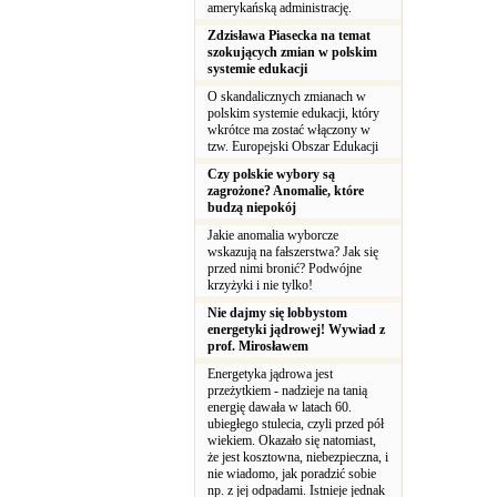
amerykańską administrację.
Zdzisława Piasecka na temat
szokujących zmian w polskim
systemie edukacji
O skandalicznych zmianach w
polskim systemie edukacji, który
wkrótce ma zostać włączony w
tzw. Europejski Obszar Edukacji
Czy polskie wybory są
zagrożone? Anomalie, które
budzą niepokój
Jakie anomalia wyborcze
wskazują na fałszerstwa? Jak się
przed nimi bronić? Podwójne
krzyżyki i nie tylko!
Nie dajmy się lobbystom
energetyki jądrowej! Wywiad z
prof. Mirosławem
Energetyka jądrowa jest
przeżytkiem - nadzieje na tanią
energię dawała w latach 60.
ubiegłego stulecia, czyli przed pół
wiekiem. Okazało się natomiast,
że jest kosztowna, niebezpieczna, i
nie wiadomo, jak poradzić sobie
np. z jej odpadami. Istnieje jednak