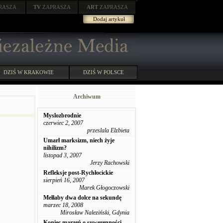
RASZA
TV
ZAPRASZA
ART
ZAPRASZA
Dodaj artykuł
DZIŚ W KRAKOWIE
DZIŚ W POLSCE
Archiwum
Myslozbrodnie
czerwiec 2, 2007
przeslala Elzbieta
Umarł marksizm, niech żyje
nihilizm?
listopad 3, 2007
Jerzy Rachowski
Refleksje post-Rychłocickie
sierpień 16, 2007
Marek Głogoczowski
Mełłaby dwa dolce na sekundę
marzec 18, 2008
Mirosław Naleziński, Gdynia
Koniec marzeń o suwerenności