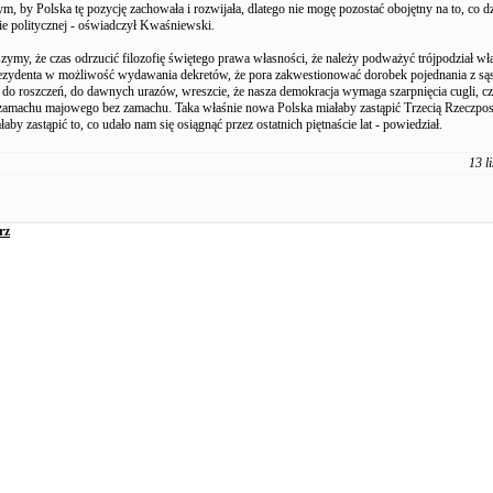
ym, by Polska tę pozycję zachowała i rozwijała, dlatego nie mogę pozostać obojętny na to, co dz
nie politycznej - oświadczył Kwaśniewski.
zymy, że czas odrzucić filozofię świętego prawa własności, że należy podważyć trójpodział wł
zydenta w możliwość wydawania dekretów, że pora zakwestionować dorobek pojednania z są
 do roszczeń, do dawnych urazów, wreszcie, że nasza demokracja wymaga szarpnięcia cugli, cz
zamachu majowego bez zamachu. Taka właśnie nowa Polska miałaby zastąpić Trzecią Rzeczposp
łaby zastąpić to, co udało nam się osiągnąć przez ostatnich piętnaście lat - powiedział.
13 l
rz