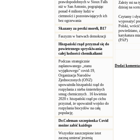
prawdopodobnych w Sioux Falls
Zależy mi na t
niż w San Antonio, pogrążając
dzisiaj na sce
ponad 4 miliony ludzi w
ciemności i pozostawiających ich
Czytamy i słys
bez ogrzewania
wyposażyć pre
Polski, wrócić
Skazany za pestki moreli, B17
powiedziano, 
karykatura mia
Faszyzm w barwach demokracji
(PAP)
Hiszpański rząd przyznał się do
powietrznego spryskiwania
całej ludności chemikaliami
Podczas strategicznie
Dodaj komenta
zaplanowanego „stanu
wyjątkowego” covid-19,
Organizacja Narodów
Zjednoczonych (ONZ)
upoważniła hiszpański rząd do
rozpylania z nieba śmiertelnych
smug chemicznych . 16 kwietnia
2020 r. hiszpański rząd po cichu
przyznał, że upoważnił wojsko do
rozpylania biocydów na całą
populację.
Dr.Coleman szczepionka Covid
możne zabić każdego
Wszystkie zaszczepione istot
zaczną umierać jesienią