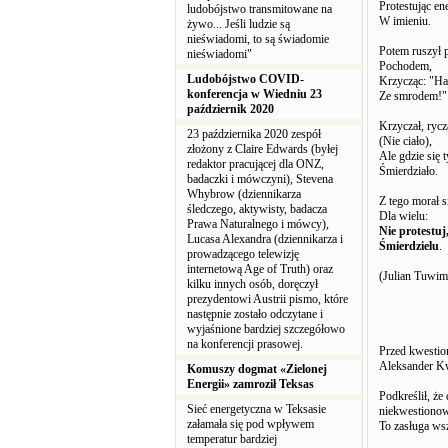
Protestując en
ludobójstwo transmitowane na
W imieniu.
żywo... Jeśli ludzie są
nieświadomi, to są świadomie
Potem ruszył 
nieświadomi"
Pochodem,
Ludobójstwo COVID-
Krzycząc: "Ha
konferencja w Wiedniu 23
Ze smrodem!"
październik 2020
Krzyczał, rycz
23 października 2020 zespół
(Nie ciało),
złożony z Claire Edwards (byłej
Ale gdzie się t
redaktor pracującej dla ONZ,
Śmierdziało.
badaczki i mówczyni), Stevena
Whybrow (dziennikarza
Z tego morał 
śledczego, aktywisty, badacza
Dla wielu:
Prawa Naturalnego i mówcy),
Nie protestuj
Lucasa Alexandra (dziennikarza i
Śmierdzielu
.
prowadzącego telewizję
internetową Age of Truth) oraz
(Julian Tuwim
kilku innych osób, doręczył
prezydentowi Austrii pismo, które
następnie zostało odczytane i
wyjaśnione bardziej szczegółowo
na konferencji prasowej.
Przed kwestio
Aleksander Kw
Komuszy dogmat «Zielonej
Energii» zamroził Teksas
Podkreślił, ż
Sieć energetyczna w Teksasie
niekwestionowa
załamała się pod wpływem
To zasługa wsz
temperatur bardziej