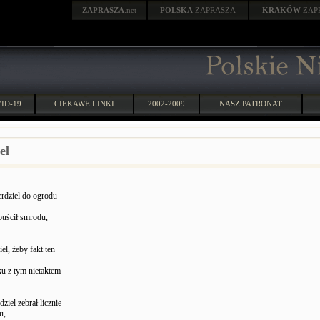
ZAPRASZA
.net
POLSKA
ZAPRASZA
KRAKÓW
ZAP
ID-19
CIEKAWE LINKI
2002-2009
NASZ PATRONAT
el
erdziel do ogrodu
puścił smrodu,
el, żeby fakt ten
ku z tym nietaktem
ziel zebrał licznie
u,