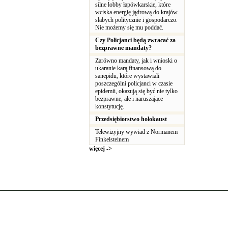
silne lobby łapówkarskie, które
wciska energię jądrową do krajów
słabych politycznie i gospodarczo.
Nie możemy się mu poddać.
Czy Policjanci będą zwracać za
bezprawne mandaty?
Zarówno mandaty, jak i wnioski o
ukaranie karą finansową do
sanepidu, które wystawiali
poszczególni policjanci w czasie
epidemii, okazują się być nie tylko
bezprawne, ale i naruszające
konstytucję.
Przedsiębiorstwo holokaust
Telewizyjny wywiad z Normanem
Finkelsteinem
więcej ->