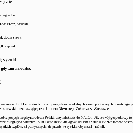
ergicznie
po ogrodzie
ńba! Precz, narodzie,
ał, ducha sławił
ylko zjawił -
się wywodzi
, gdy sam smrodzisz,
)
nowaniem dorobku ostatnich 15 lat i pomysłami radykalnych zmian politycznych przestrzegał 
aśniewski, przemawiając przed Grobem Nieznanego Żołnierza w Warszawie.
e dobra pozycja międzynarodowa Polski, przynależność do NATO i UE, rozwój gospodarczy to
ne osiągnięcia ostatnich 15 lat i że to dzięki dialogowi od 1989 r. udało się zrealizować postaw
ystkich rządów, sił politycznych, ale przede wszystkim obywateli - mówił.