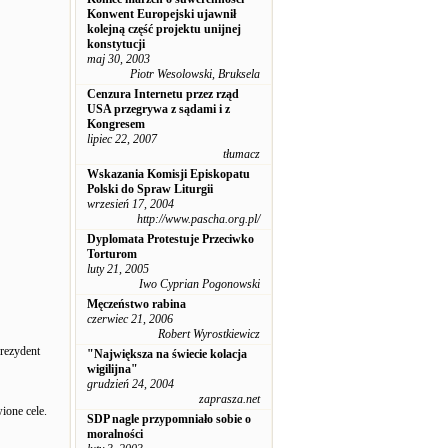
Konwent Europejski ujawnił
kolejną część projektu unijnej
konstytucji
maj 30, 2003
Piotr Wesolowski, Bruksela
Cenzura Internetu przez rząd
USA przegrywa z sądami i z
Kongresem
lipiec 22, 2007
tłumacz
Wskazania Komisji Episkopatu
Polski do Spraw Liturgii
wrzesień 17, 2004
http://www.pascha.org.pl/
Dyplomata Protestuje Przeciwko
Torturom
luty 21, 2005
Iwo Cyprian Pogonowski
Męczeństwo rabina
czerwiec 21, 2006
Robert Wyrostkiewicz
prezydent
"Największa na świecie kolacja
wigilijna"
grudzień 24, 2004
zaprasza.net
ione cele.
SDP nagle przypomniało sobie o
moralności