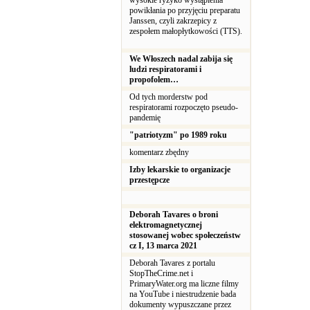
wysokie ryzyko wystąpienia
powikłania po przyjęciu preparatu
Janssen, czyli zakrzepicy z
zespołem małopłytkowości (TTS).
We Włoszech nadal zabija się
ludzi respiratorami i
propofolem…
Od tych morderstw pod
respiratorami rozpoczęto pseudo-
pandemię
"patriotyzm" po 1989 roku
komentarz zbędny
Izby lekarskie to organizacje
przestępcze
Deborah Tavares o broni
elektromagnetycznej
stosowanej wobec społeczeństw
cz I, 13 marca 2021
Deborah Tavares z portalu
StopTheCrime.net i
PrimaryWater.org ma liczne filmy
na YouTube i niestrudzenie bada
dokumenty wypuszczane przez