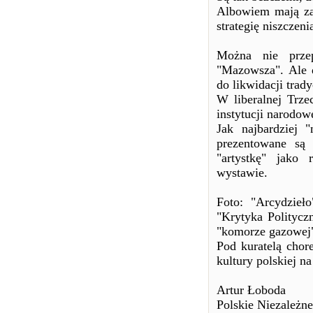
Albowiem mają za
strategię niszczeni
Można nie przep
"Mazowsza". Ale d
do likwidacji trad
W liberalnej Trze
instytucji narodow
Jak najbardziej "
prezentowane są 
"artystkę" jako 
wystawie.
Foto: "Arcydzieł
"Krytyka Politycz
"komorze gazowej
Pod kuratelą chor
kultury polskiej n
Artur Łoboda
Polskie Niezależn