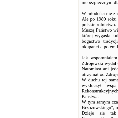
niebezpiecznym dla
W młodości nie zno
Ale po 1989 roku 
polskie rolnictwo.
Muszą Państwo wie
której wygasła ku
bogactwo tradycj
okupanci a potem
Jak wspomniałem 
Zdrojewski wydał d
Natomiast ani jede
otrzymał od Zdroj
W duchu tej samej
wykluczył wspa
Rekonstrukcyjnyc
Państwa.
W tym samym czasi
Brzozowskiego", or
Dzieje sie tak