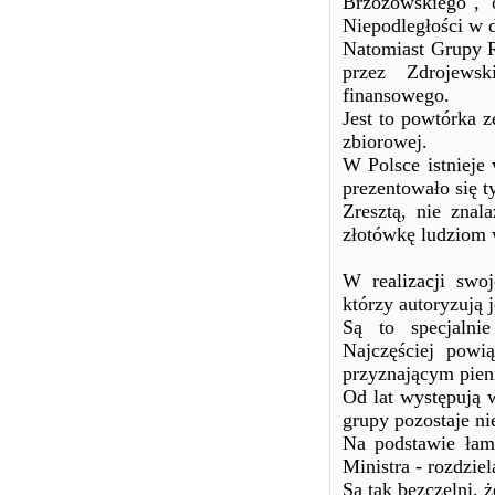
Brzozowskiego", 
Niepodległości w d
Natomiast Grupy R
przez Zdrojews
finansowego.
Jest to powtórka z
zbiorowej.
W Polsce istnieje
prezentowało się ty
Zresztą, nie znal
złotówkę ludziom 
W realizacji swoj
którzy autoryzują j
Są to specjalni
Najczęściej powi
przyznającym pien
Od lat występują w
grupy pozostaje n
Na podstawie łam
Ministra - rozdzie
Są tak bezczelni, 