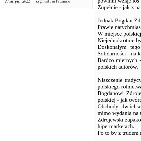
powinni wziąć los 
23 sierpień 2022
Zygmunt Jan Prusiński
Zupełnie - jak z n
Jednak Bogdan Zdro
Prawie natychmiast
W miejsce polskiej
Niejednokrotnie by
Doskonałym tego 
Solidarności - na 
Bardzo miernych -
polskich autorów.
Niszczenie tradyc
polskiego rolnictwa
Bogdanowi Zdroje
polskiej - jak twó
Obchody dwóchset
mimo wydania na 
Zdrojewski zapakow
hipermarketach.
Po to by z trudem