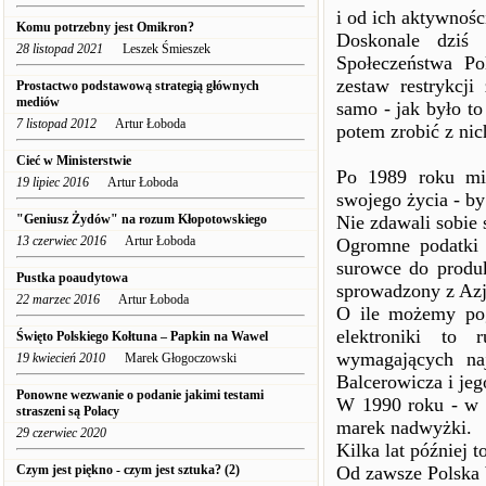
i od ich aktywnośc
Komu potrzebny jest Omikron?
Doskonale dziś
28 listopad 2021
Leszek Śmieszek
Społeczeństwa Po
zestaw restrykcj
Prostactwo podstawową strategią głównych
mediów
samo - jak było to
7 listopad 2012
Artur Łoboda
potem zrobić z ni
Cieć w Ministerstwie
Po 1989 roku mil
19 lipiec 2016
Artur Łoboda
swojego życia - by
"Geniusz Żydów" na rozum Kłopotowskiego
Nie zdawali sobie 
13 czerwiec 2016
Artur Łoboda
Ogromne podatki 
surowce do produk
Pustka poaudytowa
sprowadzony z Azj
22 marzec 2016
Artur Łoboda
O ile możemy pog
elektroniki to 
Święto Polskiego Kołtuna – Papkin na Wawel
wymagających naj
19 kwiecień 2010
Marek Głogoczowski
Balcerowicza i jeg
Ponowne wezwanie o podanie jakimi testami
W 1990 roku - w h
straszeni są Polacy
marek nadwyżki.
29 czerwiec 2020
Kilka lat później 
Czym jest piękno - czym jest sztuka? (2)
Od zawsze Polska 