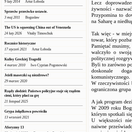
9 luty 2014
Artur Łoboda
Lecz doprowadzen
żywności - nazwać
Sprzeciw przeciwko ustawie.
Przypomina to dow
3 maj 2011
Bogusław
na Saharę a niedłu
The US is squeezing China out of Venezuela
Tak więc - w miejs
24 luty 2026
Vitaliy Timoschuk
towar, który pozba
Rocznice historyczne
Pamiętać musimy, 
17 styczeń 2021
Artur Łoboda
walczyło o swoją
politycznej rozgry
Kulisy Greckiej Tragedii
Byli to zarówno p
4 marzec 2010
Iwo Cyprian Pogonowski
doskonale dog
Jeżeli maseczki są niezdrowe?
komunistycznego.
29 marzec 2020
W rzeczywistości 
ograniczona grupa
Rządy złodziei: Państwo policyjne staje się rządem
cieni, który płaci za grę
A jak program dezi
21 listopad 2025
W 2009 roku Bogd
Grypa żołądkowa powróciła
którym spotkali się
13 wrzesień 2021
U większości nie
naiwne przeświadc
Aforyzmy 13