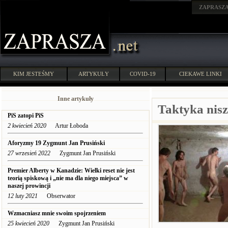
ZAPRASZ
KIM JESTEŚMY
ARTYKUŁY
COVID-19
CIEKAWE LINKI
Inne artykuły
Taktyka nisz
PiS zatopi PiS
2 kwiecień 2020
Artur Łoboda
Aforyzmy 19 Zygmunt Jan Prusiński
27 wrzesień 2022
Zygmunt Jan Prusiński
Premier Alberty w Kanadzie: Wielki reset nie jest
teorią spiskową i „nie ma dla niego miejsca” w
naszej prowincji
12 luty 2021
Obserwator
Wzmacniasz mnie swoim spojrzeniem
25 kwiecień 2020
Zygmunt Jan Prusiński