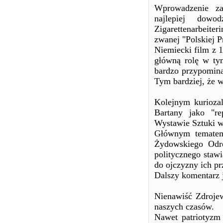
Wprowadzenie za
najlepiej dow
Zigarettenarbeiter
zwanej "Polskiej 
Niemiecki film z 1
główną rolę w tym
bardzo przypominał
Tym bardziej, że w
Kolejnym kuriozal
Bartany jako "re
Wystawie Sztuki w
Głównym tematem 
Żydowskiego Odro
politycznego staw
do ojczyzny ich p
Dalszy komentarz 
Nienawiść Zdrojew
naszych czasów.
Nawet patriotyzm 