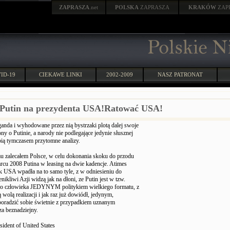
ZAPRASZA
.net
POLSKA
ZAPRASZA
KRAKÓW
ZAP
ID-19
CIEKAWE LINKI
2002-2009
NASZ PATRONAT
 Putin na prezydenta USA!Ratować USA!
anda i wyhodowane przez nią bystrzaki plotą dalej swoje
ny o Putinie, a narody nie podlegające jedynie słusznej
obią tymczasem przytomne analizy.
mu zalecałem Polsce, w celu dokonania skoku do przodu
rcu 2008 Putina w leasing na dwie kadencje. Atimes
 USA wpadła na to samo tyle, z w odniesieniu do
ikliwi Azji widzą jak na dłoni, ze Putin jest w tzw.
ego człowieka JEDYNYM politykiem wielkiego formatu, z
ą wolą realizacji i jak raz już dowiódł, jedynym,
 poradzić sobie świetnie z przypadkiem uznanym
a beznadziejny.
sident of United States