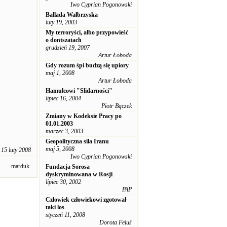
Iwo Cyprian Pogonowski
Ballada Wałbrzyska
luty 19, 2003
My terroryści, albo przypowieść
o dontszatach
grudzień 19, 2007
Artur Łoboda
Gdy rozum śpi budzą się upiory
maj 1, 2008
Artur Łoboda
Hamulcowi "Slidarności"
lipiec 16, 2004
Piotr Bączek
Zmiany w Kodeksie Pracy po
01.01.2003
marzec 3, 2003
Geopolityczna siła Iranu
maj 5, 2008
15 luty 2008
Iwo Cyprian Pogonowski
marduk
Fundacja Sorosa
dyskryminowana w Rosji
lipiec 30, 2002
PAP
Człowiek człowiekowi zgotował
taki los
styczeń 11, 2008
Dorota Feluś