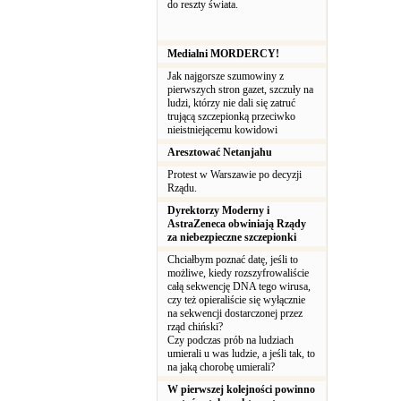
do reszty świata.
Medialni MORDERCY!
Jak najgorsze szumowiny z
pierwszych stron gazet, szczuły na
ludzi, którzy nie dali się zatruć
trującą szczepionką przeciwko
nieistniejącemu kowidowi
Aresztować Netanjahu
Protest w Warszawie po decyzji
Rządu.
Dyrektorzy Moderny i
AstraZeneca obwiniają Rządy
za niebezpieczne szczepionki
Chciałbym poznać datę, jeśli to
możliwe, kiedy rozszyfrowaliście
całą sekwencję DNA tego wirusa,
czy też opieraliście się wyłącznie
na sekwencji dostarczonej przez
rząd chiński?
Czy podczas prób na ludziach
umierali u was ludzie, a jeśli tak, to
na jaką chorobę umierali?
W pierwszej kolejności powinno