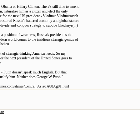
 Obama or Hillary Clinton. There's still time to amend
on, naturalize him as a citizen and elect the only
ce for the next US president - Vladimir Vladimirovich
 restored Russia's battered economy and global stature
 divide-and-conquer strategy to subdue Chechnya(...)
a position of weakness, Russia's president is the
odern world comes to the insidious strategic genius of
helieu.
rt of strategic thinking America needs. So my
r the next president of the United States goes to
n.
e - Putin doesn't speak much English. But that
qualify him. Neither does George W Bush."
times.com/atimes/Central_Asia/JA08Ag01.html
rz