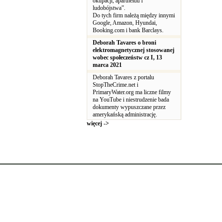
okupacji, apartheidu i
ludobójstwa”.
Do tych firm należą między innymi
Google, Amazon, Hyundai,
Booking.com i bank Barclays.
Deborah Tavares o broni
elektromagnetycznej stosowanej
wobec społeczeństw cz I, 13
marca 2021
Deborah Tavares z portalu
StopTheCrime.net i
PrimaryWater.org ma liczne filmy
na YouTube i niestrudzenie bada
dokumenty wypuszczane przez
amerykańską administrację.
więcej ->