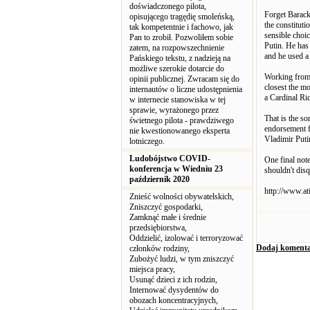
doświadczonego pilota,
Forget Barack
opisującego tragędię smoleńską,
the constituti
tak kompetentnie i fachowo, jak
sensible choi
Pan to zrobił. Pozwoliłem sobie
Putin. He has
zatem, na rozpowszechnienie
and he used a
Pańskiego tekstu, z nadzieją na
możliwe szerokie dotarcie do
Working from 
opinii publicznej. Zwracam się do
closest the m
internautów o liczne udostępnienia
a Cardinal Ric
w internecie stanowiska w tej
sprawie, wyrażonego przez
That is the so
świetnego pilota - prawdziwego
endorsement fo
nie kwestionowanego eksperta
Vladimir Puti
lotniczego.
Ludobójstwo COVID-
One final not
konferencja w Wiedniu 23
shouldn't dis
październik 2020
http://www.a
Znieść wolności obywatelskich,
Zniszczyć gospodarki,
Zamknąć małe i średnie
przedsiębiorstwa,
Oddzielić, izolować i terroryzować
Dodaj komenta
członków rodziny,
Zubożyć ludzi, w tym zniszczyć
miejsca pracy,
Usunąć dzieci z ich rodzin,
Internować dysydentów do
obozach koncentracyjnych,