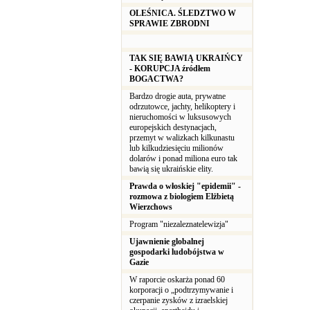
OLEŚNICA. ŚLEDZTWO W
SPRAWIE ZBRODNI
TAK SIĘ BAWIĄ UKRAIŃCY
- KORUPCJA źródłem
BOGACTWA?
Bardzo drogie auta, prywatne
odrzutowce, jachty, helikoptery i
nieruchomości w luksusowych
europejskich destynacjach,
przemyt w walizkach kilkunastu
lub kilkudziesięciu milionów
dolarów i ponad miliona euro tak
bawią się ukraińskie elity.
Prawda o włoskiej "epidemii" -
rozmowa z biologiem Elżbietą
Wierzchows
Program "niezaleznatelewizja"
Ujawnienie globalnej
gospodarki ludobójstwa w
Gazie
W raporcie oskarża ponad 60
korporacji o „podtrzymywanie i
czerpanie zysków z izraelskiej