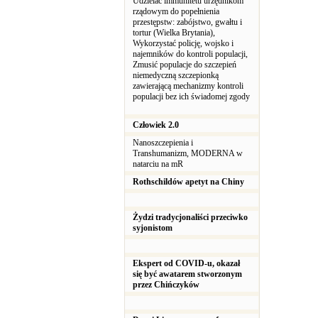
Udzielać immunitetu urzędnikom
rządowym do popełnienia
przestępstw: zabójstwo, gwałtu i
tortur (Wielka Brytania),
Wykorzystać policję, wojsko i
najemników do kontroli populacji,
Zmusić populacje do szczepień
niemedyczną szczepionką
zawierającą mechanizmy kontroli
populacji bez ich świadomej zgody
Człowiek 2.0
Nanoszczepienia i
Transhumanizm, MODERNA w
natarciu na mR
Rothschildów apetyt na Chiny
Żydzi tradycjonaliści przeciwko
syjonistom
Ekspert od COVID-u, okazał
się być awatarem stworzonym
przez Chińczyków