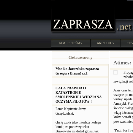
KIM JESTEŚMY
ARTYKUŁY
COV
Ciekawe strony
Atimes:
Monika Jaruzelska zaprasza
Propag
Grzegorz Braun! cz.1
zabobo
inwigilacji r
CAŁA PRAWDA O
Jakiś czas te
KATASTROFIE
wzięcie po ma
SMOLEŃSKIEJ WIDZIANA
widząc upadek
OCZYMA PILOTÓW !
Ameryki. Przen
świecie biał
Panie Kapitanie Jerzy
wizją i żelazn
Grzędzielski,
który potrafi
powszechnie z
chylę czoła jako młodszy kolega
lotnik, za poniższy tekst.
"Putin for Pre
Brakowało mi dotąd głosu, tak