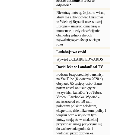
zostać ustalone, kto za to
odpowie?
Niektórzy mówią, że jest to wirus,
który ma zlikwidować Christmas
w Wielkiej Brytanii oraz w całej
Europie – unieruchomić kraj w
momencie, kiedy chrześcijanie
obchodzą jedno z dwóch
najważniejszych świąt w ciągu
roku
Ludobójstwo covid
Wywiad z CLAIRE EDWARDS
David Icke w LondonReal TV
Podczas bezpośredniej transmisji
na YouTube (6 kwietnia 2020 r.)
obejrzało 65 tysięcy osób. Zaraz
potem został on usunięty ze
wszystkich kanałów YouTubea,
Vimeo i Facebooka. Wywiad -
zwłaszcza od ok. 50 min. -
polecamy polskim władzom,
ekspertom, dziennikarzom, policji i
wojsku oraz wszystkim tym,
którzy czują, że w niedalekiej
przyszłości mogą przyczynić się
do zachowania godności i
wolności przez człowieka.