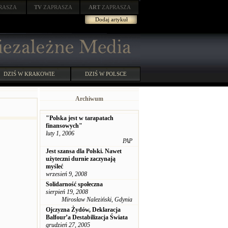
RASZA
TV
ZAPRASZA
ART
ZAPRASZA
Dodaj artykuł
DZIŚ W KRAKOWIE
DZIŚ W POLSCE
Archiwum
"Polska jest w tarapatach
finansowych"
luty 1, 2006
PAP
Jest szansa dla Polski. Nawet
użyteczni durnie zaczynają
myśleć
wrzesień 9, 2008
Solidarność społeczna
sierpień 19, 2008
Mirosław Naleziński, Gdynia
Ojczyzna Żydów, Deklaracja
Balfour’a Destabilizacja Świata
grudzień 27, 2005