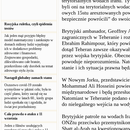
terytorialnych wodach Iranu. Ty
byli oni na terytorialnych wod
owych 15stu aresztowanych pow
bezpiecznie powrócili” do swoic
Rosyjska ruletka, czyli epidemia
testów
Brytyjski ambasador, Geoffrey 
Jak jeden mąż przyjęto błędny
zagranicznych w Teheranie i r
model matematyczny i zamknięto w
Ebrahim Rahimpour, który powie
domach miliony ludzi wpędzając
dotąd Teheran zawsze okazywał
ich w dodatkowe problemy
zdrowotne i finansowe.
przez wojska brytyjskie. Obecne
Zrujnowano gospodarki,
powoduje nieporozumienia. Nat
zlikwidowano całe branże,
przekreślono cały dorobek na temat
stanie i ich sytuacja prawna bę
zdrowego stylu życia.
Nastąpił globalny zamach stanu
W Nowym Jorku, przedstawiciel
Oszustwo covid-19 zostało
Mohammad Ali Hosseini powiedzi
wymyślone w jakimś celu; była to
międzynarodowe i będą przesłu
część planu, który zaczął się na
Natomiast w Teheranie podano d
poważnie w latach 60., kiedy grupa
ludzi spotkała się i zgodziła, że
do nielegalnego wejścia na wod
świat jest przeludniony.
Cała prawda o ataku z 11
Brytyjskie patrole na wodach I
września
ONZtu przeciwko przemytnikom 
Jeden z filmów usułujących
Shatt al-Arab na kwestionowan