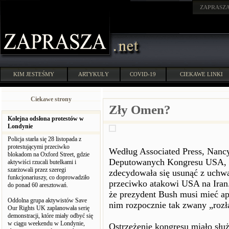
ZAPRASZ
KIM JESTEŚMY
ARTYKUŁY
COVID-19
CIEKAWE LINKI
Ciekawe strony
Zły Omen?
Kolejna odsłona protestów w
Londynie
Policja starła się 28 listopada z
protestującymi przeciwko
Według Associated Press, Nancy
blokadom na Oxford Street, gdzie
Deputowanych Kongresu USA, p
aktywiści rzucali butelkami i
szarżowali przez szeregi
zdecydowała się usunąć z uchwa
funkcjonariuszy, co doprowadziło
przeciwko atakowi USA na Iran.
do ponad 60 aresztowań.
że prezydent Bush musi mieć ap
Oddolna grupa aktywistów Save
nim rozpocznie tak zwany „rozł
Our Rights UK zaplanowała serię
demonstracji, które miały odbyć się
w ciągu weekendu w Londynie,
Ostrzeżenie kongresu miało słu