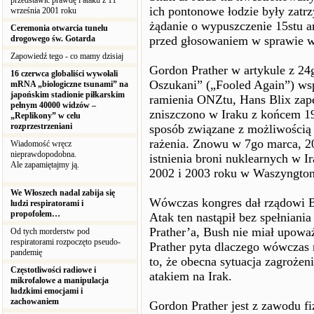
przedstawić prawdę i ataku z 11
ich pontonowe łodzie były zatr
września 2001 roku
żądanie o wypuszczenie 15stu a
Ceremonia otwarcia tunelu
drogowego św. Gotarda
przed głosowaniem w sprawie w
Zapowiedź tego - co mamy dzisiaj
Gordon Prather w artykule z 2
16 czerwca globaliści wywołali
Oszukani” („Fooled Again”) wsp
mRNA „biologiczne tsunami” na
japońskim stadionie piłkarskim
ramienia ONZtu, Hans Blix zape
pełnym 40000 widzów –
zniszczono w Iraku z końcem 19
„Replikony” w celu
rozprzestrzeniani
sposób związane z możliwością
rażenia. Znowu w 7go marca, 20
Wiadomość wręcz
nieprawdopodobna.
istnienia broni nuklearnych w 
Ale zapamiętajmy ją.
2002 i 2003 roku w Waszyngton
We Włoszech nadal zabija się
Wówczas kongres dał rządowi B
ludzi respiratorami i
propofolem…
Atak ten nastąpił bez spełnian
Prather’a, Bush nie miał upoważ
Od tych morderstw pod
respiratorami rozpoczęto pseudo-
Prather pyta dlaczego wówczas
pandemię
to, że obecna sytuacja zagrożen
Częstotliwości radiowe i
atakiem na Irak.
mikrofalowe a manipulacja
ludzkimi emocjami i
zachowaniem
Gordon Prather jest z zawodu fi