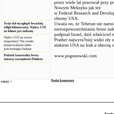
przez wiele lat pracował przy p
Nowym Meksyku jak też
w Federal Research and Develop
obrony USA.
Uważa on, że Teheran nie narusz
Świat dał się ogłupić lewackiej
religii klimatycznej. Wpływ CO2
nierozpowszechnianiu broni nukl
na klimat jest znikomy
podpisał Izrael, dziś właścici
Wpływ CO2 na wzrost
Prather najwyra?niej widzi zły 
temperatury? Nie zostało
atakiem USA na Irak a obecną s
przeprowadzone żadne
potwierdzające badanie
www.pogonowski.com
Podatek katastralny lewicy
zniszczy oszczędności Polaków
Dodaj komentarz
więcej ->
Funda