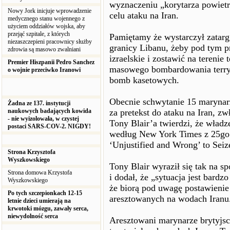
wyznaczeniu „korytarza powietrz
Nowy Jork inicjuje wprowadzenie
celu ataku na Iran.
medycznego stanu wojennego z
użyciem oddziałów wojska, aby
przejąć szpitale, z których
Pamiętamy że wystarczył zatarg
niezaszczepieni pracownicy służby
granicy Libanu, żeby pod tym p
zdrowia są masowo zwalniani
izraelskie i zostawić na terenie
Premier Hiszpanii Pedro Sanchez
masowego bombardowania terry
o wojnie przeciwko Iranowi
bomb kasetowych.
Obecnie schwytanie 15 marynar
Żadna ze 137. instytucji
naukowych badających kowida
za pretekst do ataku na Iran, z
- nie wyizolowała, w czystej
Tony Blair’a twierdzi, że władz
postaci SARS-COV-2. NIGDY!
według New York Times z 25go 
‘Unjustified and Wrong’ to Seize
Strona Krzysztofa
Wyszkowskiego
Tony Blair wyraził się tak na s
Strona domowa Krzystofa
i dodał, że „sytuacja jest bard
Wyszkowskiego
że biorą pod uwagę postawienie
Po tych szczepionkach 12-15
aresztowanych na wodach Iranu
letnie dzieci umierają na
krwotoki mózgu, zawały serca,
niewydolność serca
Aresztowani marynarze brytyjscy