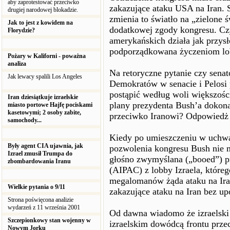
aby zaprotestować przeciwko
zakazujące ataku USA na Iran. S
drugiej narodowej blokadzie.
zmienia to światło na „zielone ś
Jak to jest z kowidem na
dodatkowej zgody kongresu. Cz
Florydzie?
amerykańskich działa jak przys
podporządkowana życzeniom lobb
Pożary w Kaliforni - poważna
analiza
Na retoryczne pytanie czy sena
Jak lewacy spalili Los Angeles
Demokratów w senacie i Pelosi 
postąpić według woli większoś
Iran dziesiątkuje izraelskie
plany prezydenta Bush’a dokon
miasto portowe Hajfę pociskami
kasetowymi; 2 osoby zabite,
przeciwko Iranowi? Odpowiedż je
samochody...
Kiedy po umieszczeniu w uchwa
Były agent CIA ujawnia, jak
pozwolenia kongresu Bush nie m
Izrael zmusił Trumpa do
głośno zwymyślana („booed”) pr
zbombardowania Iranu
(AIPAC) z lobby Izraela, któreg
megalomanów żąda ataku na Ira
Wielkie pytania o 9/11
zakazujące ataku na Iran bez u
Strona poświęcona analizie
wydarzeń z 11 września 2001
Od dawna wiadomo że izraelski
Szczepionkowy stan wojenny w
izraelskim dowódcą frontu prze
Nowym Jorku