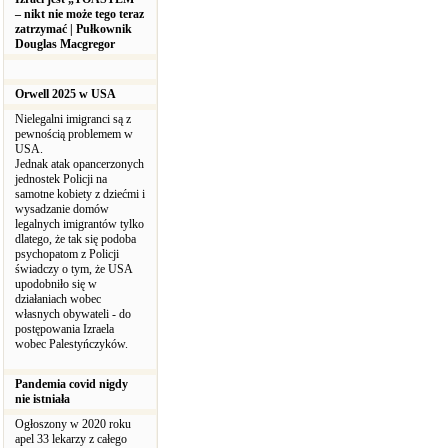
– nikt nie może tego teraz
zatrzymać | Pułkownik
Douglas Macgregor
Orwell 2025 w USA
Nielegalni imigranci są z
pewnością problemem w
USA.
Jednak atak opancerzonych
jednostek Policji na
samotne kobiety z dziećmi i
wysadzanie domów
legalnych imigrantów tylko
dlatego, że tak się podoba
psychopatom z Policji
świadczy o tym, że USA
upodobniło się w
działaniach wobec
własnych obywateli - do
postępowania Izraela
wobec Palestyńczyków.
Pandemia covid nigdy
nie istniała
Ogłoszony w 2020 roku
apel 33 lekarzy z całego