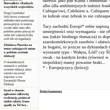
określić jako pan Kubik i odmieniać
Marszałków i Radnych
albo (dla ambitniejszych tudzież fran
wszystkich województw
Cubique'owi, Cubikiem a. Cubiquem 
Drogi Czytelniku!
że kubrak oraz żebrak to nie cubraque
Jeśli chcesz wzmocnić
oddziaływanie poniższego
pisma-petycji, to możesz
Tacy zachodni Europi* sobie napiszą 
wysłać takie samo albo
umiejętności oraz wymagania - nie o
podobne pismo-petycję od
siebie lub większej liczby
nas (także biednego tłumacza) to do
osób lub od organizacji.
szarokomórkowych zasobów i ułatwia
Zdzisława Piasecka na
że bogatsi, to jeszcze na dyktandach
temat szokujących zmian
wyrazami typu - Wałęsa, Łód? czy Ślą
w polskim systemie
edukacji
owak - na każdym kroku (również w 
niepolskie) mamy poważne braki...
O skandalicznych
zmianach w polskim
* - Europejczycy (krócej)
systemie edukacji, który
wkrótce ma zostać
włączony w tzw.
Europejski Obszar
Edukacji
Izrael w chaosie:
Dodaj komentarz
ogłoszono całkowitą
ewakuację, ponieważ
ciężkie rakiety Iranu
spadły na Tel Awi...