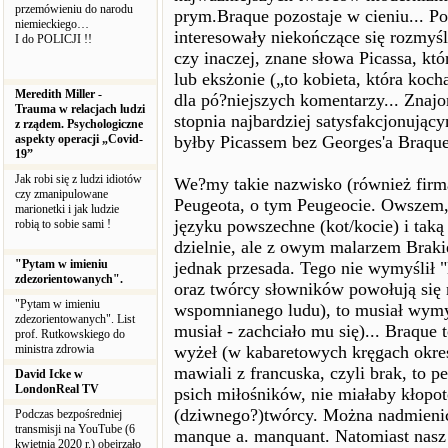
przemówieniu do narodu
prym.Braque pozostaje w cieniu... Po
niemieckiego…
interesowały niekończące się rozmyśla
I do POLICJI !!
czy inaczej, znane słowa Picassa, kt
lub eksżonie („to kobieta, która koch
Meredith Miller -
dla pó?niejszych komentarzy... Zna
Trauma w relacjach ludzi
stopnia najbardziej satysfakcjonując
z rządem. Psychologiczne
aspekty operacji „Covid-
byłby Picassem bez Georges'a Braque
19”
Jak robi się z ludzi idiotów
We?my takie nazwisko (również firm
czy zmanipulowane
Peugeota, o tym Peugeocie. Owszem, 
marionetki i jak ludzie
języku powszechne (kot/kocie) i taką
robią to sobie sami !
dzielnie, ale z owym malarzem Braki
"Pytam w imieniu
jednak przesada. Tego nie wymyślił "
zdezorientowanych".
oraz twórcy słowników powołują się 
"Pytam w imieniu
wspomnianego ludu), to musiał wymyś
zdezorientowanych". List
musiał - zachciało mu się)... Braque t
prof. Rutkowskiego do
ministra zdrowia
wyżeł (w kabaretowych kręgach okre
mawiali z francuska, czyli brak, to 
David Icke w
LondonReal TV
psich miłośników, nie miałaby kłop
(dziwnego?)twórcy. Można nadmienić,
Podczas bezpośredniej
transmisji na YouTube (6
manque a. manquant. Natomiast nasz 
kwietnia 2020 r.) obejrzało