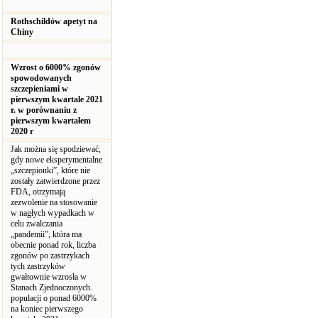
Rothschildów apetyt na
Chiny
Wzrost o 6000% zgonów
spowodowanych
szczepieniami w
pierwszym kwartale 2021
r. w porównaniu z
pierwszym kwartałem
2020 r
Jak można się spodziewać,
gdy nowe eksperymentalne
„szczepionki”, które nie
zostały zatwierdzone przez
FDA, otrzymają
zezwolenie na stosowanie
w nagłych wypadkach w
celu zwalczania
„pandemii”, która ma
obecnie ponad rok, liczba
zgonów po zastrzykach
tych zastrzyków
gwałtownie wzrosła w
Stanach Zjednoczonych.
populacji o ponad 6000%
na koniec pierwszego