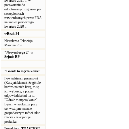
kwartału 2021 r., w
porównaniu do
odnotowanych zgonów po
szczepionkach
zatwierdzonych przez FDA
na koniec pierwszego
kwartału 2020 r.
wRealu24
Niezależna Telewizja
Marcina Roli
"Norymberga 2" w
Sejmie RP
"Górale to męczą konie"
Powiedziałam prezesowi
(Kaczyńskiemu), że górale
bardzo na nich liczą, to są
ich wyborcy, a prezes
odpowiedział mi na to:
"Górale to męczą konie".
Byłam w szoku, że przy
tak ważnym temacie
gospodarczym mówi takie
rzeczy - relacjonuje
posłanka.
Izrael jest „TOASTEM”