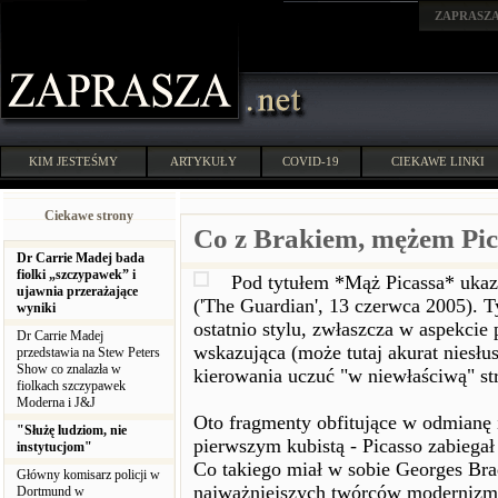
ZAPRASZ
KIM JESTEŚMY
ARTYKUŁY
COVID-19
CIEKAWE LINKI
Ciekawe strony
Co z Brakiem, mężem Pic
Dr Carrie Madej bada
fiolki „szczypawek” i
Pod tytułem *Mąż Picassa* ukaza
ujawnia przerażające
('The Guardian', 13 czerwca 2005). 
wyniki
ostatnio stylu, zwłaszcza w aspekcie
Dr Carrie Madej
wskazująca (może tutaj akurat niesłus
przedstawia na Stew Peters
Show co znalazła w
kierowania uczuć "w niewłaściwą" st
fiolkach szczypawek
Moderna i J&J
Oto fragmenty obfitujące w odmianę 
"Służę ludziom, nie
pierwszym kubistą - Picasso zabiegał
instytucjom"
Co takiego miał w sobie Georges Braq
Główny komisarz policji w
najważniejszych twórców modernizmu,
Dortmund w