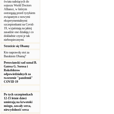
świata należących do
sojuszu World Doctors
Alliance, w którym
ostrzegają przed ryzykiem
związanym z nowymi
eksperymentalnymi
szczepionkami na Covid-
19, wyjaśniają na jakiej
zasadzie one działają i co
dokładnie czyni je tak
niebezpiecznymi.
Strzeżcie się Obamy
Kto naprawdę stoi za
Barakiem Obamą?
Peruwianski sad uznal B.
Gatesa G. Sorosa i
Rokefelerow
odpowiedzialnych za
tworzenie "pandemii"
COVID 19
Po tych szczepionkach
12-15 letnie dzieci
umierają na krwotoki
mózgu, zawały serca,
niewydolność serca