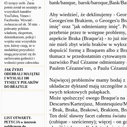
bank/banque, barok/baroque,Bask/Ba
65 tysięcy osób. Zaraz
potem został on usunięty ze
wszystkich kanałów
Aby wiedzieć, że deklinujemy - Geor
YouTubea, Vimeo i
Georges'em Brakiem, o Georges'u Bra
Facebooka. Wywiad -
zwłaszcza od ok. 50 min. -
imię" oraz "jak odmieniamy imię". 
polecamy polskim
przebrnie przez te wstępne problemy,
władzom, ekspertom,
dziennikarzom, policji i
aspekcie Braka (Braque'a) - to już n
wojsku oraz wszystkim
nie mieli zbyt wielu braków w wyksz
tym, którzy czują, że w
dopuścić formę z Braquem albo z Bra
niedalekiej przyszłości
mogą przyczynić się do
tłumacz w przedostatnim cytowanym 
zachowania godności i
nazwisko Paul Cézanne odmieniamy -
wolności przez człowieka.
Paulem Cézanne'em, o Paulu Cézanni
JAK ŻYDZI
ODEBRALI MAJĄTKI
I WYSŁALI 100
Najwięcej problemów mamy bodaj z 
TYSIĘCY POLAKÓW
układacze dyktand mają szczególne 
DO BRAZYLII
swych tekstowych pułapkach.
Może spolszczyć owego Braque'a na B
Descartes/Kartezjusz, Montesquieu/
- Brak, Braka, Brakowi, Brakiem, B
Ten dość sławny facet całemu światu
LIST OTWARTY-
(cubique - sześcienny); więcej - on 
PETYCJA w interesie
publicznym do