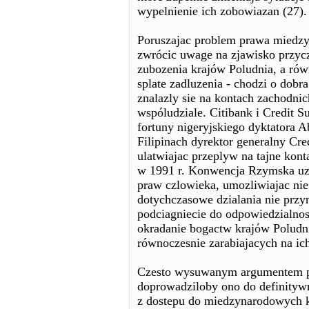
wypelnienie ich zobowiazan (27).
Poruszajac problem prawa miedz
zwrócic uwage na zjawisko przyc
zubozenia krajów Poludnia, a rów
splate zadluzenia - chodzi o dobra
znalazly sie na kontach zachodni
wspóludziale. Citibank i Credit S
fortuny nigeryjskiego dyktatora 
Filipinach dyrektor generalny Cr
ulatwiajac przeplyw na tajne kont
w 1991 r. Konwencja Rzymska uzn
praw czlowieka, umozliwiajac nie 
dotychczasowe dzialania nie przyn
podciagniecie do odpowiedzialno
okradanie bogactw krajów Poludni
równoczesnie zarabiajacych na ic
Czesto wysuwanym argumentem prz
doprowadziloby ono do definityw
z dostepu do miedzynarodowych 