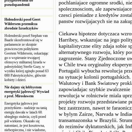
przygotrowania do
pochlaniajace ogromne srodki, ni
pseudopandemii
spolecznosciom, ale zapewniajac
czesci pieniadze z kredytów zost
Holenderski poseł Geert
panstw rozwijajacych sie na zaku
Wildersem przemilcza
zbrodnie Izraelczyków
Ciekawa hipoteze dotyczaca wzros
Holenderski poseł Stephan van
Harribey, wskazujac na jego polit
Baarle skonfrontował się w
parlamencie ze skrajnie
kapitalistyczne elity zdaja sobie
prawicowym politykiem
alternatywnego rozwoju, który po
Geertem Wildersem, oskarżając
zagrozenie. Stany Zjednoczone u
go o wspieranie trwającej
ofensywy militarnej Izraela w
w Chile trwa oryginalny eksperym
palestyńskiej Strefie Gazy, w
Portugalii wybucha rewolucja pr
wyniku której zginęło ponad 63
000 Palestyńczyków, głównie
na sytuacje kolonii portugalski
kobiety i dzieci.
Walutowy i Bank Swiatowy prokl
Nie dajmy się lobbystom
zapowiadajac szybkie zwalczenie 
energetyki jądrowej! Wywiad
rewolucja w rolnictwie miala upr
z prof. Mirosławem
projekty rozwoju przedstawiane p
Energetyka jądrowa jest
bez zastrzezen, nawet te faraonic
przeżytkiem - nadzieje na tanią
energię dawała w latach 60.
w bylym Zairze, Narvada w India
ubiegłego stulecia, czyli przed
transamazonska w Brazylii. Strum
pół wiekiem. Okazało się
natomiast, że jest kosztowna,
do rezimów dyktatorskich, jak Ind
niebezpieczna, i nie wiadomo,