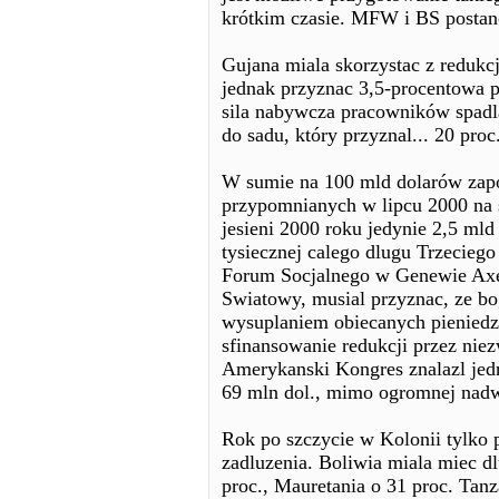
krótkim czasie. MFW i BS postan
Gujana miala skorzystac z redukc
jednak przyznac 3,5-procentowa 
sila nabywcza pracowników spadl
do sadu, który przyznal... 20 pro
W sumie na 100 mld dolarów zapo
przypomnianych w lipcu 2000 na
jesieni 2000 roku jedynie 2,5 mld
tysiecznej calego dlugu Trzeciego
Forum Socjalnego w Genewie Axel
Swiatowy, musial przyznac, ze bog
wysuplaniem obiecanych pieniedz
sfinansowanie redukcji przez nie
Amerykanski Kongres znalazl jedn
69 mln dol., mimo ogromnej nadw
Rok po szczycie w Kolonii tylko 
zadluzenia. Boliwia miala miec d
proc., Mauretania o 31 proc. Tan