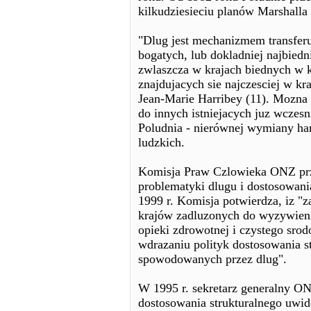
kilkudziesieciu planów Marshalla 
"Dlug jest mechanizmem transfer
bogatych, lub dokladniej najbiedn
zwlaszcza w krajach biednych w k
znajdujacych sie najczesciej w kr
Jean-Marie Harribey (11). Mozna
do innych istniejacych juz wczes
Poludnia - nierównej wymiany han
ludzkich.
Komisja Praw Czlowieka ONZ przy
problematyki dlugu i dostosowania
1999 r. Komisja potwierdza, iz "
krajów zadluzonych do wyzywienia
opieki zdrowotnej i czystego sr
wdrazaniu polityk dostosowania s
spowodowanych przez dlug".
W 1995 r. sekretarz generalny ON
dostosowania strukturalnego uwi