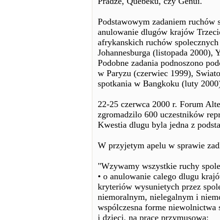
Pradze, Quebeku, czy Genui.
Podstawowym zadaniem ruchów sp
anulowanie dlugów krajów Trzeci
afrykanskich ruchów spolecznych 
Johannesburga (listopada 2000), 
Podobne zadania podnoszono po
w Paryzu (czerwiec 1999), Swiat
spotkania w Bangkoku (luty 2000
22-25 czerwca 2000 r. Forum Al
zgromadzilo 600 uczestników repr
Kwestia dlugu byla jedna z pod
W przyjetym apelu w sprawie zad
"Wzywamy wszystkie ruchy spolec
• o anulowanie calego dlugu krajó
kryteriów wysunietych przez spol
niemoralnym, nielegalnym i niem
wspólczesna forme niewolnictwa s
i dzieci, na prace przymusowa;