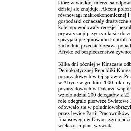
które w wielkiej mierze sa odpowie
dzisiaj sie znajduje. Akcent polo
równowagi makroekonomicznej i 
gospodarki oznaczaly drastyczne 
kolei spowodowaly recesje, bezrobo
prywatyzacji przyczynila sie do z
sprzyjala przejmowaniu kontroli 
zachodnie przedsiebiorstwa pona
Afryke od bezpieczenstwa zywno
Kilka dni pózniej w Kinszasie od
Demokratycznej Republiki Konga o
pozarzadowych w tej sprawie. P
w Afryce w grudniu 2000 roku byl
pozarzadowych w Dakarze wspól
wzielo udzial 200 delegatów z 22
role odegralo pierwsze Swiatowe 
odbywalo sie w poludniowobrazyl
przez lewice Partii Pracowników.
finansowego w Davos, zgromadzilo
wiekszosci panstw swiata.