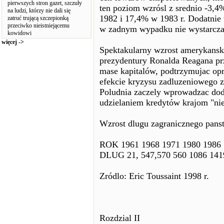
pierwszych stron gazet, szczuły
ten poziom wzrósl z srednio -3,
na ludzi, którzy nie dali się
1982 i 17,4% w 1983 r. Dodatnie 
zatruć trującą szczepionką
przeciwko nieistniejącemu
w zadnym wypadku nie wystarczaja
kowidowi
więcej ->
Spektakularny wzrost amerykansk
prezydentury Ronalda Reagana pr
mase kapitalów, podtrzymujac o
efekcie kryzysu zadluzeniowego z
Poludnia zaczely wprowadzac dod
udzielaniem kredytów krajom "n
Wzrost dlugu zagranicznego pans
ROK 1961 1968 1971 1980 1986 
DLUG 21, 547,570 560 1086 141
Zródlo: Eric Toussaint 1998 r.
Rozdzial II