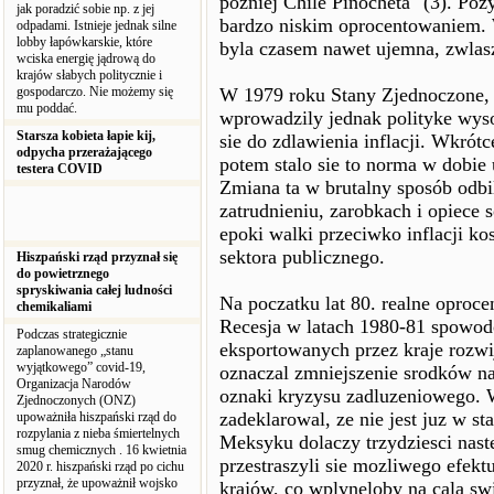
pózniej Chile Pinocheta" (3). Poz
jak poradzić sobie np. z jej
bardzo niskim oprocentowaniem. W
odpadami. Istnieje jednak silne
lobby łapówkarskie, które
byla czasem nawet ujemna, zwlasz
wciska energię jądrową do
krajów słabych politycznie i
gospodarczo. Nie możemy się
W 1979 roku Stany Zjednoczone, 
mu poddać.
wprowadzily jednak polityke wys
Starsza kobieta łapie kij,
sie do zdlawienia inflacji. Wkrót
odpycha przerażającego
potem stalo sie to norma w dobie
testera COVID
Zmiana ta w brutalny sposób odbil
zatrudnieniu, zarobkach i opiece 
epoki walki przeciwko inflacji ko
sektora publicznego.
Hiszpański rząd przyznał się
do powietrznego
spryskiwania całej ludności
Na poczatku lat 80. realne oproce
chemikaliami
Recesja w latach 1980-81 spowo
Podczas strategicznie
eksportowanych przez kraje rozwi
zaplanowanego „stanu
wyjątkowego” covid-19,
oznaczal zmniejszenie srodków na
Organizacja Narodów
oznaki kryzysu zadluzeniowego. W
Zjednoczonych (ONZ)
zadeklarowal, ze nie jest juz w s
upoważniła hiszpański rząd do
rozpylania z nieba śmiertelnych
Meksyku dolaczy trzydziesci nas
smug chemicznych . 16 kwietnia
przestraszyli sie mozliwego efekt
2020 r. hiszpański rząd po cichu
przyznał, że upoważnił wojsko
krajów, co wplyneloby na cala s