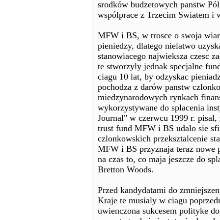
srodków budzetowych panstw Pólno
wspólprace z Trzecim Swiatem i w
MFW i BS, w trosce o swoja wiar
pieniedzy, dlatego nielatwo uzysk
stanowiacego najwieksza czesc zad
te stworzyly jednak specjalne fun
ciagu 10 lat, by odzyskac pieniad
pochodza z darów panstw czlonk
miedzynarodowych rynkach finanso
wykorzystywane do splacenia inst
Journal" w czerwcu 1999 r. pisal
trust fund MFW i BS udalo sie sf
czlonkowskich przeksztalcenie st
MFW i BS przyznaja teraz nowe p
na czas to, co maja jeszcze do sp
Bretton Woods.
Przed kandydatami do zmniejszeni
Kraje te musialy w ciagu poprzedn
uwienczona sukcesem polityke d