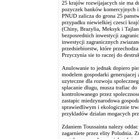
25 krajów rozwijajacych sie ma d
pozyczek banków komercyjnych i 
PNUD zalicza do grona 25 panstw
przypadku niewielkiej czesci kra
(Chiny, Brazylia, Meksyk i Tajla
bezposrednich inwestycji zagrani
inwestycji zagranicznych zwiazane
przedsiebiorstw, które przechod
Przyczynia sie to raczej do destru
Anulowanie to jednak dopiero pie
modelem gospodarki generujacej 
uzyteczne dla rozwoju spoleczneg
splacanie dlugu, musza trafiac d
kontrolowanego przez spolecznosc
zastapic miedzynarodowa gospoda
sprawiedliwym i ekologicznie trwa
przykladów dzialan mogacych przy
Zdaniem Toussainta nalezy oddac
zagarniete przez elity Poludnia.