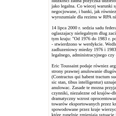
ludzkosci zadna pozyczka udzielo
jako legalna. Co wiecej warunki s
negocjowane, i banki, jak równiez
wyrozumiale dla rezimu w RPA niz
14 lipca 2000 r. sedzia sadu fed
oglaszajacy nielegalnym dlug zac
tym kraju: "Od 1976 do 1983 r. p
- stwierdzono w werdykcie. Wedlu
zadluzeniowy miedzy 1976 i 1983
legalnego, administracyjnego czy
Eric Toussaint podaje równiez ar
strony prawnej anulowanie dlug
(Contractus qui habent tractum s
sic stan, tibus intelligentur) uz
anulowac. Zasade te mozna przyj
czynniki, niezalezne od krajów-
dramatyczny wzrost oprocentowan
towarów eksportowanych przez kr
spowodowane przez kraje wierzyci
które zupelnie zmieniaja sytuacj