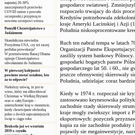
najmniej 20-30%
gospodarce swiatowej. Zmniejszyl
zaszczepionych przeciwko
rozpoczelo trwajacy do dzis proce
COVID umrze z powodu
szczepionki,i przypiszą to
Kredytów potrzebowala zdekoloni
nowemu szczepowi wirusa.
kraje Ameryki Lacinskiej i Azji (
Pomylił Chrześcijaństwo z
Poludnia niskooprocentowane kre
Judaizmem
Skandaliczna niewiedza
Ruch ten nabral tempa w latach 7
Prezydenta USA, czy też raczej
Organizacji Panstw Eksportujacy
perfidna prowokacja?
W przemówieniu Baracj Obama
zasilily system bankowy Pólnocy.
opisuje Chrześcijaństwo
gospodarki bogatych panstw Pólno
odwołaniami do Judaizmu.
gospodarczego lat 50. i 60., nie
W pierwszej kolejności
jeszcze ofensywniej skierowaly s
powinno zostać ustalone, kto
za to odpowie?
Poludnia, udzielajac coraz bardz
Niektórzy mówią, że jest to
wirus, który ma zlikwidować
Kiedy w 1974 r. rozpoczal sie kr
Christmas w Wielkiej Brytanii
zastosowano keynesowska polityk
oraz w całej Europie –
unieruchomić kraj w momencie,
zachodnie rzady skierowaly strum
kiedy chrześcijanie obchodzą
kraje mogly zwiekszyc import z P
jedno z dwóch najważniejszych
eksportowych: pozyczek przyzna
świąt w ciągu roku
kupia za nie zachodnie produkty 
Bruksela już we wrześniu
pojawily sie megainwestycje, naz
2019 r. czyniła