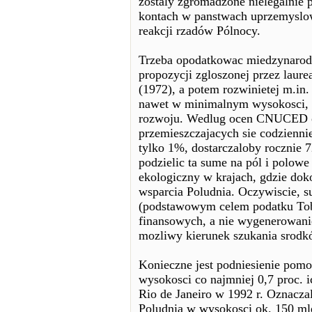
zostaly zgromadzone nielegalnie p
kontach w panstwach uprzemyslo
reakcji rzadów Pólnocy.
Trzeba opodatkowac miedzynarod
propozycji zgloszonej przez lau
(1972), a potem rozwinietej m.in
nawet w minimalnym wysokosci, 
rozwoju. Wedlug ocen CNUCED op
przemieszczajacych sie codzienn
tylko 1%, dostarczaloby roczni
podzielic ta sume na pól i polowe
ekologiczny w krajach, gdzie dok
wsparcia Poludnia. Oczywiscie, su
(podstawowym celem podatku Tob
finansowych, a nie wygenerowani
mozliwy kierunek szukania srodk
Konieczne jest podniesienie pomo
wysokosci co najmniej 0,7 proc.
Rio de Janeiro w 1992 r. Oznacza
Poludnia w wysokosci ok. 150 ml