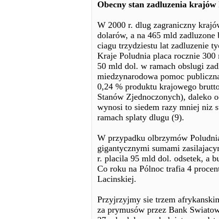
Obecny stan zadluzenia krajów P
W 2000 r. dlug zagraniczny kraj
dolarów, a na 465 mld zadluzone
ciagu trzydziestu lat zadluzenie t
Kraje Poludnia placa rocznie 300
50 mld dol. w ramach obslugi za
miedzynarodowa pomoc publiczna 
0,24 % produktu krajowego brut
Stanów Zjednoczonych), daleko o
wynosi to siedem razy mniej niz 
ramach splaty dlugu (9).
W przypadku olbrzymów Poludnia,
gigantycznymi sumami zasilajacym
r. placila 95 mld dol. odsetek, a 
Co roku na Pólnoc trafia 4 proce
Lacinskiej.
Przyjrzyjmy sie trzem afrykans
za prymusów przez Bank Swiatow