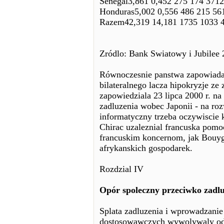
Senegal3,861 0,452 275 174 3712
Honduras5,002 0,556 486 215 56
Razem42,319 14,181 1735 1033 
Zródlo: Bank Swiatowy i Jubilee
Równoczesnie panstwa zapowiadaj
bilateralnego lacza hipokryzje z
zapowiedziala 23 lipca 2000 r. na
zadluzenia wobec Japonii - na roz
informatyczny trzeba oczywiscie 
Chirac uzaleznial francuska pomo
francuskim koncernom, jak Bouygu
afrykanskich gospodarek.
Rozdzial IV
Opór spoleczny przeciwko zadlu
Splata zadluzenia i wprowadzani
dostosowawczych wywolywaly od 