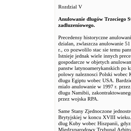
Rozdzial V
Anulowanie dlugów Trzeciego Sw
zadluzeniowego.
Precedensy historyczne anulowan
dzialan, zwlaszcza anulowanie 5
r., co pozwolilo stac sie temu p
Istnieje jednak wiele innych prec
gospodarcze w objetych anulowan
panstw latynoamerykanskich po kr
polowy naleznosci Polski wobec Kl
dlugu Egiptu wobec USA. Bardziej
mialo anulowanie w 1997 r. prze
dlugu Namibii, zakontraktowaneg
przez wojska RPA.
Same Stany Zjednoczone jednostr
Brytyjskiej w koncu XVIII wieku
dlug Kuby wobec Hiszpanii, gdyz 
Miedzynarodowy Trybunal Arbitra