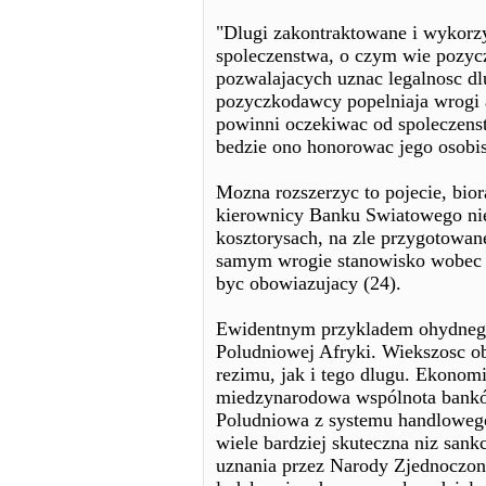
"Dlugi zakontraktowane i wykorzy
spoleczenstwa, o czym wie pozyc
pozwalajacych uznac legalnosc d
pozyczkodawcy popelniaja wrogi a
powinni oczekiwac od spoleczens
bedzie ono honorowac jego osobist
Mozna rozszerzyc to pojecie, bio
kierownicy Banku Swiatowego nie
kosztorysach, na zle przygotowan
samym wrogie stanowisko wobec l
byc obowiazujacy (24).
Ewidentnym przykladem ohydnego 
Poludniowej Afryki. Wiekszosc ob
rezimu, jak i tego dlugu. Ekonomis
miedzynarodowa wspólnota bankó
Poludniowa z systemu handlowego
wiele bardziej skuteczna niz san
uznania przez Narody Zjednoczon