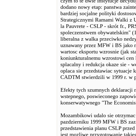
czym to te dwie instytucje decydu
dodano nowy etap: panstwa zaint
bardziej socjalne polityki dosto
Strategicznymi Ramami Walki z U
la Pauvrete - CSLP - skrót fr., 
spoleczenstwem obywatelskim" (15)
liberalna z walka przeciwko nedz
uznawany przez MFW i BS jako ni
wartosc eksportu wzrosnie (jak st
koniunkturalnemu wzrostowi cen 
splacalny i redukcja okaze sie -
oplaca sie przedstawiac sytuacje 
CADTM stwierdzili w 1999 r. w p
Efekty tych szumnych deklaracji n
wstepnego, poswieconego zapowi
konserwatywnego "The Economist"
Mozambikowi udalo sie otrzymac
pazdzierniku 1999 MFW i BS zaza
przedstawienia planu CSLP przed 
jest mozliwe przygotowanie takie