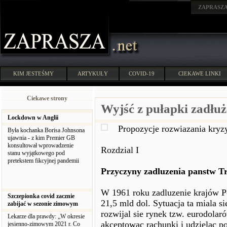
ZAPRASZ
KIM JESTEŚMY
ARTYKUŁY
COVID-19
CIEKAWE LINKI
Ciekawe strony
Wyjść z pułapki zadłu
Lockdown w Anglii
Propozycje rozwiazania kryz
Była kochanka Borisa Johnsona
ujawnia - z kim Premier GB
konsultował wprowadzenie
Rozdzial I
stanu wyjątkowego pod
pretekstem fikcyjnej pandemii
Przyczyny zadluzenia panstw Tr
W 1961 roku zadluzenie krajów P
Szczepionka covid zacznie
21,5 mld dol. Sytuacja ta miala s
zabijać w sezonie zimowym
rozwijal sie rynek tzw. eurodola
Lekarze dla prawdy: „W okresie
akceptowac rachunki i udzielac p
jesienno-zimowym 2021 r. Co