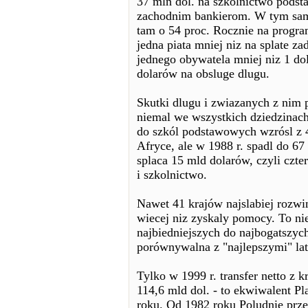
37 mln dol. na szkolnictwo podst
zachodnim bankierom. W tym sam
tam o 54 proc. Rocznie na progra
jedna piata mniej niz na splate z
jednego obywatela mniej niz 1 do
dolarów na obsluge dlugu.
Skutki dlugu i zwiazanych z nim
niemal we wszystkich dziedzinach
do szkól podstawowych wzrósl z 
Afryce, ale w 1988 r. spadl do 67
splaca 15 mld dolarów, czyli czte
i szkolnictwo.
Nawet 41 krajów najslabiej rozwi
wiecej niz zyskaly pomocy. To ni
najbiedniejszych do najbogatszych
porównywalna z "najlepszymi" lat
Tylko w 1999 r. transfer netto z 
114,6 mld dol. - to ekwiwalent P
roku. Od 1982 roku Poludnie prz