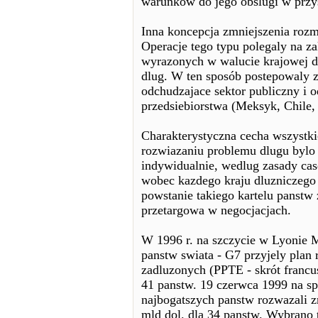
warunków do jego obslugi w przys
Inna koncepcja zmniejszenia rozm
Operacje tego typu polegaly na z
wyrazonych w walucie krajowej dlu
dlug. W ten sposób postepowaly z
odchudzajace sektor publiczny i
przedsiebiorstwa (Meksyk, Chile, 
Charakterystyczna cecha wszyst
rozwiazaniu problemu dlugu bylo 
indywidualnie, wedlug zasady cas
wobec kazdego kraju dluzniczego 
powstanie takiego kartelu panstw
przetargowa w negocjacjach.
W 1996 r. na szczycie w Lyonie 
panstw swiata - G7 przyjely plan
zadluzonych (PPTE - skrót francus
41 panstw. 19 czerwca 1999 na s
najbogatszych panstw rozwazali z
mld dol. dla 34 panstw. Wybrano 