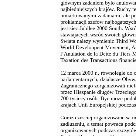
glównym zadaniem bylo anulowan
najbiedniejszych krajów. Ruchy t
umiarkowanymi zadaniami, ale po 
proklamacji szefów najbogatszych
jest siec Jubilee 2000 South. Ws
stawiajacych wsród swoich glówn
Swiata nalezy wymienic Third Wo
World Developpent Movement, Act
l’Anulation de la Dette du Tier
Taxation des Transactions financ
12 marca 2000 r., równolegle do
parlamentarnych, dzialacze Obywa
Zagranicznego zorganizowali nie
przez Hiszpanie dlugów Trzeciego
700 tysiecy osób. Byc moze podo
krajach Unii Europejskiej podcza
Coraz czesciej organizowane sa 
zadluzeniu, a temat powraca podc
organizowanych podczas szczytó