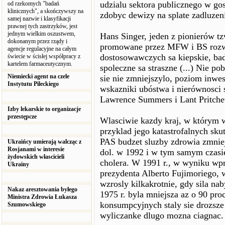
udzialu sektora publicznego w go
od rzekomych "badań
klinicznych", a skończywszy na
zdobyc dewizy na splate zadluzen
samej nazwie i klasyfikacji
prawnej tych zastrzyków, jest
jednym wielkim oszustwem,
Hans Singer, jeden z pionierów t
dokonanym przez rządy i
promowane przez MFW i BS rozwia
agencje regulacyjne na całym
dostosowawczych sa kiepskie, badz
świecie w ścisłej współpracy z
kartelem farmaceutycznym.
spoleczne sa straszne (...) Nie p
Niemiecki agent na czele
sie nie zmniejszylo, poziom inwe
Instytutu Pileckiego
wskazniki ubóstwa i nierównosci s
Lawrence Summers i Lant Pritche
Izby lekarskie to organizacje
przestępcze
Wlasciwie kazdy kraj, w którym
przyklad jego katastrofalnych s
PAS budzet sluzby zdrowia zmniej
Ukraińcy umierają walcząc z
Rosjanami w interesie
dol. w 1992 i w tym samym czasi
żydowskich włascicieli
cholera. W 1991 r., w wyniku wp
Ukrainy
prezydenta Alberto Fujimoriego, 
wzrosly kilkakrotnie, gdy sila n
Nakaz aresztowania byłego
1975 r. byla mniejsza az o 90 pro
Ministra Zdrowia Łukasza
konsumpcyjnych staly sie drozsz
Szumowskiego
wyliczanke dlugo mozna ciagnac.