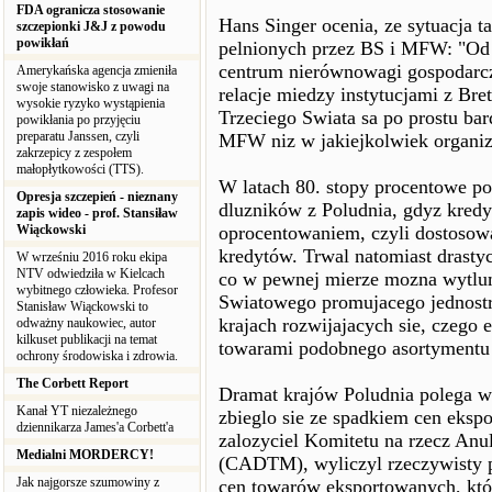
FDA ogranicza stosowanie
Hans Singer ocenia, ze sytuacja ta
szczepionki J&J z powodu
powikłań
pelnionych przez BS i MFW: "Od 
centrum nierównowagi gospodarcze
Amerykańska agencja zmieniła
swoje stanowisko z uwagi na
relacje miedzy instytucjami z Bre
wysokie ryzyko wystąpienia
Trzeciego Swiata sa po prostu b
powikłania po przyjęciu
preparatu Janssen, czyli
MFW niz w jakiejkolwiek organiz
zakrzepicy z zespołem
małopłytkowości (TTS).
W latach 80. stopy procentowe po
Opresja szczepień - nieznany
dluzników z Poludnia, gdyz kred
zapis wideo - prof. Stansiław
Wiąckowski
oprocentowaniem, czyli dostoso
kredytów. Trwal natomiast drast
W wrześniu 2016 roku ekipa
NTV odwiedziła w Kielcach
co w pewnej mierze mozna wytlu
wybitnego człowieka. Profesor
Swiatowego promujacego jednost
Stanisław Wiąckowski to
krajach rozwijajacych sie, czego
odważny naukowiec, autor
kilkuset publikacji na temat
towarami podobnego asortymentu 
ochrony środowiska i zdrowia.
The Corbett Report
Dramat krajów Poludnia polega w
Kanał YT niezależnego
zbieglo sie ze spadkiem cen eksp
dziennikarza James'a Corbett'a
zalozyciel Komitetu na rzecz An
Medialni MORDERCY!
(CADTM), wyliczyl rzeczywisty 
Jak najgorsze szumowiny z
cen towarów eksportowanych, któr