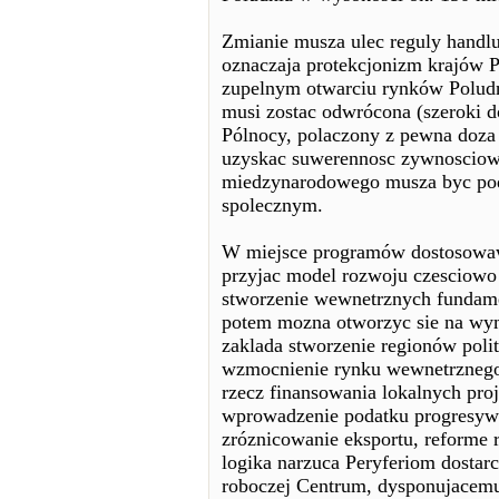
Zmianie musza ulec reguly handlu
oznaczaja protekcjonizm krajów 
zupelnym otwarciu rynków Poludni
musi zostac odwrócona (szeroki d
Pólnocy, polaczony z pewna doza 
uzyskac suwerennosc zywnosciowa
miedzynarodowego musza byc pod
spolecznym.
W miejsce programów dostosowaw
przyjac model rozwoju czesciowo
stworzenie wewnetrznych fundame
potem mozna otworzyc sie na wy
zaklada stworzenie regionów poli
wzmocnienie rynku wewnetrznego,
rzecz finansowania lokalnych proj
wprowadzenie podatku progresywa
zróznicowanie eksportu, reforme r
logika narzuca Peryferiom dostarc
roboczej Centrum, dysponujacemu 