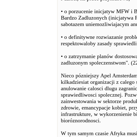
• o porzucenie inicjatyw MFW i
Bardzo Zadluzonych (inicjatywa 
sabotazem uniemozliwiajacym an
• o definitywne rozwiazanie probl
respektowaloby zasady sprawiedli
• o zatrzymanie planów dostosow
zadluzonym spoleczenstwom". (2
Nieco pózniejszy Apel Amsterdams
kilkadziesiat organizacji z caleg
anulowanie calosci dlugu zagran
sprawiedliwosci spolecznej. Pozw
zainwestowania w sektorze produk
zdrowie, emancypacje kobiet, pr
infrastrukture, w wykorzenienie b
bioróznorodnosci.
W tym samym czasie Afryka musi