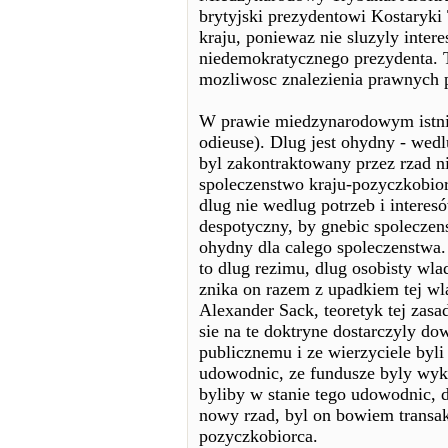
brytyjski prezydentowi Kostaryk
kraju, poniewaz nie sluzyly inter
niedemokratycznego prezydenta. T
mozliwosc znalezienia prawnych 
W prawie miedzynarodowym istnie
odieuse). Dlug jest ohydny - wed
byl zakontraktowany przez rzad n
spoleczenstwo kraju-pozyczkobior
dlug nie wedlug potrzeb i intere
despotyczny, by gnebic spoleczens
ohydny dla calego spoleczenstwa. 
to dlug rezimu, dlug osobisty wla
znika on razem z upadkiem tej wla
Alexander Sack, teoretyk tej zas
sie na te doktryne dostarczyly do
publicznemu i ze wierzyciele byl
udowodnic, ze fundusze byly wykor
byliby w stanie tego udowodnic, 
nowy rzad, byl on bowiem transa
pozyczkobiorca.