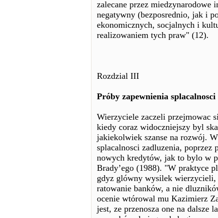
zalecane przez miedzynarodowe i
negatywny (bezposrednio, jak i p
ekonomicznych, socjalnych i kult
realizowaniem tych praw" (12).
Rozdzial III
Próby zapewnienia splacalnosci
Wierzyciele zaczeli przejmowac s
kiedy coraz widoczniejszy byl ska
jakiekolwiek szanse na rozwój. W
splacalnosci zadluzenia, poprzez 
nowych kredytów, jak to bylo w 
Brady’ego (1988). "W praktyce pl
gdyz glówny wysilek wierzycieli
ratowanie banków, a nie dluznikó
ocenie wtórowal mu Kazimierz Zab
jest, ze przenosza one na dalsze l