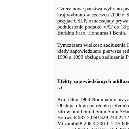
Cztery nowe panstwa wybrano prz
kraj wybrano w czerwcu 2000 r. S
przyjac CSLP, oznaczajacy prywaty
podniesienie podatku VAT do 18 pr
Burkina Faso, Honduras i Benin.
Tymczasem wielkosc zadluzenia P
kiedy zapowiedziano pierwsze red
1996 a 1999 obsluga zadluzenia P
Efekty zapowiedzianych oddluze
r.)
Kraj Dlug 1988 Nominalnie przyz
Obsluga dlugu po redukcji Redukc
zdrowiamld $mld $mln $mln $%m
Boliwia6,087 2,060 329 240 2732
Mozambik8,208 4,300 112 45 605