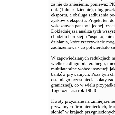
za nie do zniesienia, poniewaz P
dol. (1 dolar dziennie), dlug prz
eksportu, a obsluga zadluzenia p
zysków z eksportu. Projekt ten d
wskazanych panstw i jednej trzec
Dokladniejsza analiza tych wszyst
chodzilo bardziej o "uspokojenie
dzialania, które rzeczywiscie mog
zadluzeniowa - co potwierdzilo si
W zapowiedzianych redukcjach naj
wielkosc dlugu bilateralnego, mi
multilateralne wobec instytucji 
banków prywatnych. Poza tym chod
ostatniego przesuniecia splaty zad
granicznej), co w wielu przypadk
Togo oznacza rok 1983!
Kwoty przyznane na zmniejszenie
prywatnych firm niemieckich, fran
slonie" w krajach przygniecionyc