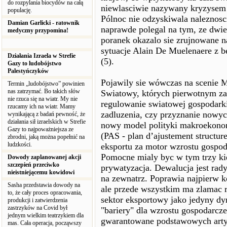
do rozpylania biocydów na całą
niewlasciwie nazywany kryzysem 
populację.
Pólnoc nie odzyskiwala naleznosc
Damian Garlicki - ratownik
naprawde polegal na tym, ze dwie
medyczny przypomina!
poranek okazalo sie zrujnowane n
sytuacje Alain De Muelenaere z 
Działania Izraela w Strefie
(5).
Gazy to ludobójstwo
Palestyńczyków
Pojawily sie wówczas na scenie
Termin „ludobójstwo” powinien
nas zatrzymać. Bo takich słów
Swiatowy, których pierwotnym za
nie rzuca się na wiatr. My nie
regulowanie swiatowej gospodarki
rzucamy ich na wiatr. Mamy
zadluzenia, czy przyznanie nowy
wynikającą z badań pewność, że
działania sił izraelskich w Strefie
nowy model polityki makroekonom
Gazy to najpoważniejsza ze
(PAS - plan d’ajustement structu
zbrodni, jaką można popełnić na
ludzkości.
eksportu za motor wzrostu gospo
Pomocne mialy byc w tym trzy kie
Dowody zaplanowanej akcji
szczepień przeciwko
prywatyzacja. Dewalucja jest rad
nieistniejącemu kowidowi
na zewnatrz. Poprawia najpierw 
Sasha przedstawia dowody na
ale przede wszystkim ma zlamac 
to, że cały proces opracowania,
sektor eksportowy jako jedyny d
produkcji i zatwierdzenia
zastrzyków na Covid był
"bariery" dla wzrostu gospodarcze
jednym wielkim teatrzykiem dla
gwarantowane podstawowych arty
mas. Cała operacja, począwszy