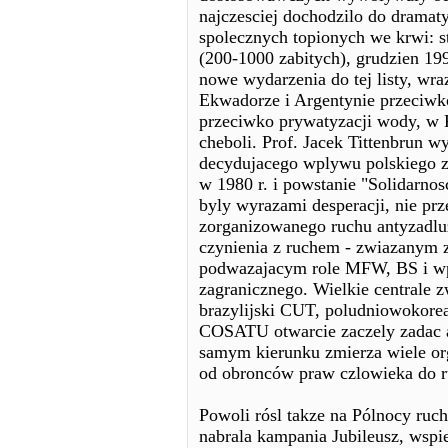
najczesciej dochodzilo do drama
spolecznych topionych we krwi: s
(200-1000 zabitych), grudzien 19
nowe wydarzenia do tej listy, w
Ekwadorze i Argentynie przeciwko
przeciwko prywatyzacji wody, w 
cheboli. Prof. Jacek Tittenbrun w
decydujacego wplywu polskiego z
w 1980 r. i powstanie "Solidarnosc
byly wyrazami desperacji, nie prz
zorganizowanego ruchu antyzadlu
czynienia z ruchem - zwiazanym z
podwazajacym role MFW, BS i wp
zagranicznego. Wielkie centrale 
brazylijski CUT, poludniowokor
COSATU otwarcie zaczely zadac 
samym kierunku zmierza wiele or
od obronców praw czlowieka do r
Powoli rósl takze na Pólnocy ruc
nabrala kampania Jubileusz, wspie