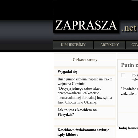
KIM JESTEŚMY
ARTYKUŁY
COV
Ciekawe strony
Putin 
Wygadał się
Po s
Bush junior zrównał napaść na Irak z
mów
wojną na Ukrainie
"Decyzja jednego człowieka o
"Pozdrów s
przeprowadzeniu całkowicie
zadziwieni
nieuzasadnionej i brutalnej inwazji na
Irak. Chodzi mi o Ukrainę."
Jak to jest z kowidem na
Florydzie?
Dodaj komen
Kowidowa żydokomuna szykuje
sądy kiblowe