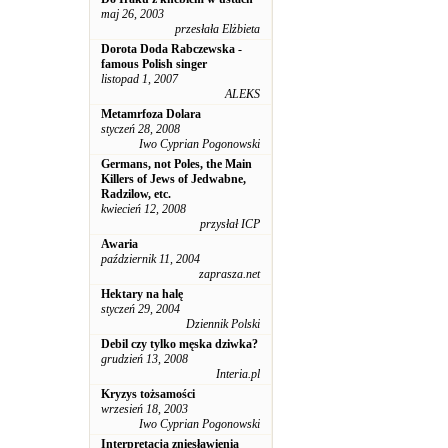
maj 26, 2003
przesłała Elżbieta
Dorota Doda Rabczewska -
famous Polish singer
listopad 1, 2007
ALEKS
Metamrfoza Dolara
styczeń 28, 2008
Iwo Cyprian Pogonowski
Germans, not Poles, the Main
Killers of Jews of Jedwabne,
Radzilow, etc.
kwiecień 12, 2008
przysłał ICP
Awaria
październik 11, 2004
zaprasza.net
Hektary na halę
styczeń 29, 2004
Dziennik Polski
Debil czy tylko męska dziwka?
grudzień 13, 2008
Interia.pl
Kryzys tożsamości
wrzesień 18, 2003
Iwo Cyprian Pogonowski
Interpretacja zniesławienia