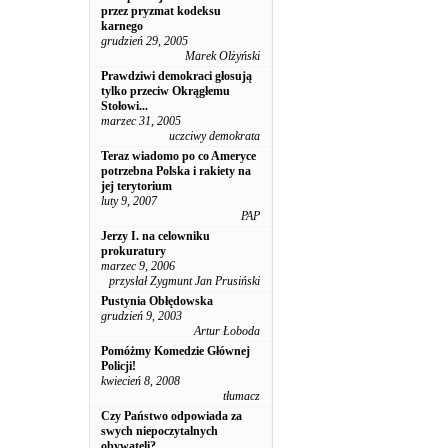
przez pryzmat kodeksu
karnego
grudzień 29, 2005
Marek Olżyński
Prawdziwi demokraci głosują
tylko przeciw Okrągłemu
Stołowi...
marzec 31, 2005
uczciwy demokrata
Teraz wiadomo po co Ameryce
potrzebna Polska i rakiety na
jej terytorium
luty 9, 2007
PAP
Jerzy I. na celowniku
prokuratury
marzec 9, 2006
przysłał Zygmunt Jan Prusiński
Pustynia Obłędowska
grudzień 9, 2003
Artur Łoboda
Pomóżmy Komedzie Głównej
Policji!
kwiecień 8, 2008
tłumacz
Czy Państwo odpowiada za
swych niepoczytalnych
obywateli?