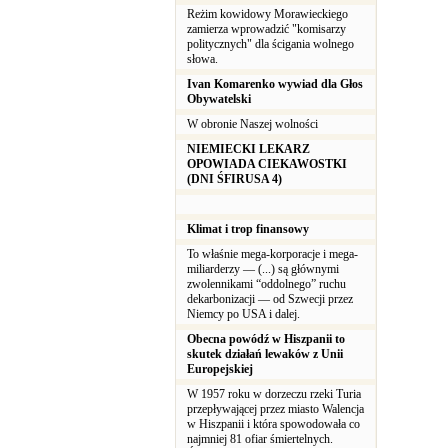
Reżim kowidowy Morawieckiego
zamierza wprowadzić "komisarzy
politycznych" dla ścigania wolnego
słowa.
Ivan Komarenko wywiad dla Głos
Obywatelski
W obronie Naszej wolności
NIEMIECKI LEKARZ
OPOWIADA CIEKAWOSTKI
(DNI ŚFIRUSA 4)
Klimat i trop finansowy
To właśnie mega-korporacje i mega-
miliarderzy — (...) są głównymi
zwolennikami “oddolnego” ruchu
dekarbonizacji — od Szwecji przez
Niemcy po USA i dalej.
Obecna powódź w Hiszpanii to
skutek działań lewaków z Unii
Europejskiej
W 1957 roku w dorzeczu rzeki Turia
przepływającej przez miasto Walencja
w Hiszpanii i która spowodowała co
najmniej 81 ofiar śmiertelnych.