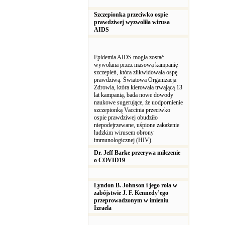
Szczepionka przeciwko ospie
prawdziwej wyzwoliła wirusa
AIDS
Epidemia AIDS mogła zostać
wywołana przez masową kampanię
szczepień, która zlikwidowała ospę
prawdziwą. Światowa Organizacja
Zdrowia, która kierowała trwającą 13
lat kampanią, bada nowe dowody
naukowe sugerujące, że uodpornienie
szczepionką Vaccinia przeciwko
ospie prawdziwej obudziło
niepodejrzewane, uśpione zakażenie
ludzkim wirusem obrony
immunologicznej (HIV).
Dr. Jeff Barke przerywa milczenie
o COVID19
Lyndon B. Johnson i jego rola w
zabójstwie J. F. Kennedy’ego
przeprowadzonym w imieniu
Izraela