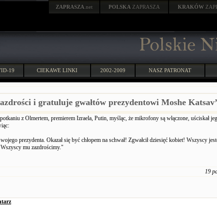
ZAPRASZA
.net
POLSKA
ZAPRASZA
KRAKÓW
ZAP
ID-19
CIEKAWE LINKI
2002-2009
NASZ PATRONAT
zazdrości i gratuluje gwałtów prezydentowi Moshe Katsav
potkaniu z Olmertem, premierem Izraela, Putin, myśląc, że mikrofony są włączone, uściskał je
iąc:
wojego prezydenta. Okazał się być chłopem na schwał! Zgwałcił dziesięć kobiet! Wszyscy jes
. Wszyscy mu zazdrościmy."
19 p
tarz