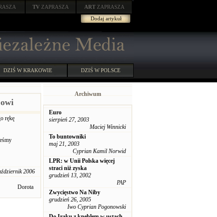
RASZA
TV
ZAPRASZA
ART
ZAPRASZA
Dodaj artykuł
DZIŚ W KRAKOWIE
DZIŚ W POLSCE
Archiwum
’owi
Euro
go rękę
sierpień 27, 2003
Maciej Winnicki
To buntowniki
teśmy
maj 21, 2003
Cyprian Kamil Norwid
LPR: w Unii Polska więcej
straci niż zyska
aździernik 2006
grudzień 13, 2002
PAP
Dorota
Zwycięstwo Na Niby
grudzień 26, 2005
Iwo Cyprian Pogonowski
Do Iraku z kneblem w ustach