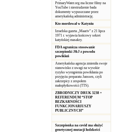
PrimaryWater.org ma liczne filmy na
YouTube i niestrudzenie bada
dokumenty wypuszczane przez
amerykańską administrację.
Kto mordował w Katyniu
Izraelska gazeta „Maariv” z 21 lipca
1971 r. wyjawia końcowy sekret
katyńskiej masakry.
FDA ogranicza stosowanie
szczepionki J&J z powodu
powikłań
Amerykańska agencja zmieniła swoje
stanowisko z uwagi na wysokie
ryzyko wystąpienia powikłania po
przyjęciu preparatu Janssen, czyli
zakrzepicy z zespołem
małopłytkowości (TTS).
ZBRODNICZY DRUK 3238 +
REFERENDUM “STOP
BEZKARNOŚCI
FUNKCJONARIUSZY
PUBLICZNYCH”
Szczepionka na covid ma służyć
genetycznej mutacji ludzkości