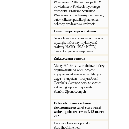
W wrześniu 2016 roku ekipa NTV
odwiedziła w Kielcach wybitnego
człowieka. Profesor Stanisław
Wiąckowski to odważny naukowiec,
autor kilkuset publikacji na temat
ochrony środowiska i zdrowia.
Covid to operacja wojskowa
Nowa holenderska minister zdrowia
wyznaje: „Musimy wykonywać
rozkazy NATO, USA i NCTV;
Covid to operacja wojskowa”
Zakrzyczana prawda
Mamy 2010 rok a zbrodniarze którzy
doprowadzili do wielu wojen i
kryzysu światowego w w dalszym
ciągu - z tupetem - niczym Josef
Goebbels kłamią w oczy w kwestii
sytuacji gospodarczej świata i
Stanów Zjednoczonych
Deborah Tavares o broni
elektromagnetycznej stosowanej
wobec społeczeństw cz I, 13 marca
2021
Deborah Tavares z portalu
StopTheCrime.net i