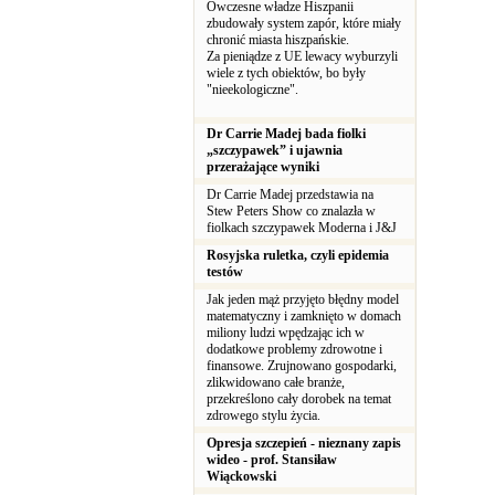
Ówczesne władze Hiszpanii
zbudowały system zapór, które miały
chronić miasta hiszpańskie.
Za pieniądze z UE lewacy wyburzyli
wiele z tych obiektów, bo były
"nieekologiczne".
Dr Carrie Madej bada fiolki
„szczypawek” i ujawnia
przerażające wyniki
Dr Carrie Madej przedstawia na
Stew Peters Show co znalazła w
fiolkach szczypawek Moderna i J&J
Rosyjska ruletka, czyli epidemia
testów
Jak jeden mąż przyjęto błędny model
matematyczny i zamknięto w domach
miliony ludzi wpędzając ich w
dodatkowe problemy zdrowotne i
finansowe. Zrujnowano gospodarki,
zlikwidowano całe branże,
przekreślono cały dorobek na temat
zdrowego stylu życia.
Opresja szczepień - nieznany zapis
wideo - prof. Stansiław
Wiąckowski