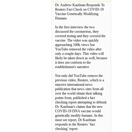
Dr. Andrew Kaufman Responds To
Reuters Fact Check on COVID-19
Vaccine Genetically Modifying
Humans
In the first interview the two
discussed the coronavirus, they
covered testing and they covered the
vaccine. The video was quickly
approaching 100k views but
YouTube removed the video after
only a couple days. This video will
likely be taken down as well, because
it does not conform to the
establishment's narrative.
Not only did YouTube remove the
previous video, Reuters, which is a
massive international news
publication that news sites from all
over the world obtain their talking
points from, published a fact
checking report attempting to debunk
Dr. Kaufman's claims that the new
COVID-19 DNA vaccine would
genetically modify humans. In this
must see report, Dr Kaufman
responds to the Reuters ‘fact
checking’ report.