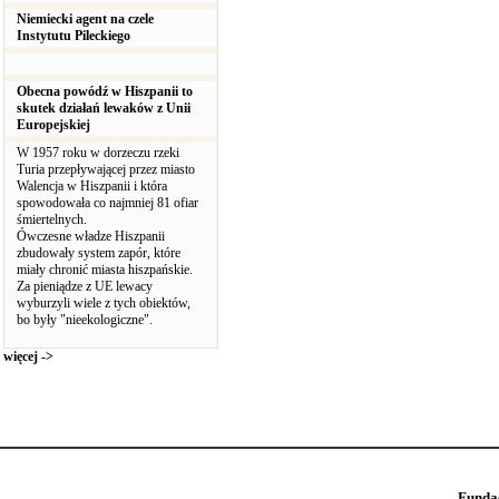
Niemiecki agent na czele
Instytutu Pileckiego
Obecna powódź w Hiszpanii to
skutek działań lewaków z Unii
Europejskiej
W 1957 roku w dorzeczu rzeki
Turia przepływającej przez miasto
Walencja w Hiszpanii i która
spowodowała co najmniej 81 ofiar
śmiertelnych.
Ówczesne władze Hiszpanii
zbudowały system zapór, które
miały chronić miasta hiszpańskie.
Za pieniądze z UE lewacy
wyburzyli wiele z tych obiektów,
bo były "nieekologiczne".
więcej ->
Funda