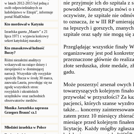
nie przyjmuje ich do szpitala z
w latach 2012-2015 był jedną z
osób odpowiedzialnych za
powodów. Konstytucja mówi o ró
ludobójstwo w Etiopii”, informuje
oczywiste, że szpitale nie odmó
portal MailOnline.
to oznacza, że w III RP umieraj
Kto mordował w Katyniu
na lepszych i gorszych, znanych
Izraelska gazeta „Maariv” z 21
szpitale oraz sądy nie mogą się
lipca 1971 r. wyjawia końcowy
sekret katyńskiej masakry.
Przeglądając wszystkie finały 
Kto zmasakrował ludność
organizowany jest pod konkretny
Buczy?
przeznaczone głównie do realiza
Różni niezależni analitycy
wskazywali na rażące dziury i
złote serduszka, złote medale, z
niespójności w dominującej
gadu.
narracji. Wszystkie siły rosyjskie
opuściły Bucza w środę 30 marca,
zauważa Lauria, powołując się na
Może poszerzyć arsenał owych li
zgodę wszystkich stron:
towarzyszących kolejnym finało
rosyjskich i ukraińskich
urzędników oraz zachodnich
przywołać w przyszłości? Za ka
obserwatorów mediów.
pacjenci, których szanse wyzdrow
Monika Jaruzelska zaprasza
także... koncerny zainteresowan
Grzegorz Braun! cz.1
zatem przez 10 miesięcy zbiera
miesiące przed kolejnym finałem 
Młodzież izraelska w Polsce
licytację. Każdy mógłby zgłaszać