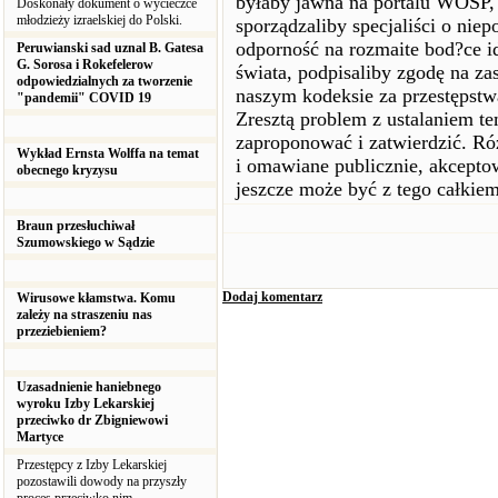
byłaby jawna na portalu WOŚP, n
Doskonały dokument o wycieczce
młodzieży izraelskiej do Polski.
sporządzaliby specjaliści o niep
odporność na rozmaite bod?ce i
Peruwianski sad uznal B. Gatesa
G. Sorosa i Rokefelerow
świata, podpisaliby zgodę na z
odpowiedzialnych za tworzenie
naszym kodeksie za przestępst
"pandemii" COVID 19
Zresztą problem z ustalaniem tem
zaproponować i zatwierdzić. Ró
Wykład Ernsta Wolffa na temat
i omawiane publicznie, akceptow
obecnego kryzysu
jeszcze może być z tego całkie
Braun przesłuchiwał
Szumowskiego w Sądzie
Dodaj komentarz
Wirusowe kłamstwa. Komu
zależy na straszeniu nas
przeziebieniem?
Uzasadnienie haniebnego
wyroku Izby Lekarskiej
przeciwko dr Zbigniewowi
Martyce
Przestępcy z Izby Lekarskiej
pozostawili dowody na przyszły