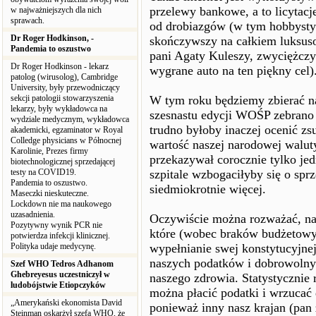
przelewy bankowe, a to licytac
w najważniejszych dla nich
sprawach.
od drobiazgów (w tym hobbysty
Dr Roger Hodkinson, -
skończywszy na całkiem luksuso
Pandemia to oszustwo
pani Agaty Kuleszy, zwyciężczyn
Dr Roger Hodkinson - lekarz
wygrane auto na ten piękny cel)
patolog (wirusolog), Cambridge
University, były przewodniczący
sekcji patologii stowarzyszenia
W tym roku będziemy zbierać na 
lekarzy, były wykładowca na
szesnastu edycji WOŚP zebrano 
wydziale medycznym, wykładowca
trudno byłoby inaczej ocenić z
akademicki, egzaminator w Royal
Colledge physicians w Północnej
wartość naszej narodowej waluty
Karolinie, Prezes firmy
przekazywał corocznie tylko jed
biotechnologicznej sprzedającej
testy na COVID19.
szpitale wzbogaciłyby się o sprz
Pandemia to oszustwo.
siedmiokrotnie więcej.
Maseczki nieskuteczne.
Lockdown nie ma naukowego
uzasadnienia.
Oczywiście można rozważać, na i
Pozytywny wynik PCR nie
które (wobec braków budżetowy
potwierdza infekcji klinicznej.
Polityka udaje medycynę.
wypełnianie swej konstytucyjnej
naszych podatków i dobrowolnyc
Szef WHO Tedros Adhanom
Ghebreyesus uczestniczył w
naszego zdrowia. Statystycznie 
ludobójstwie Etiopczyków
można płacić podatki i wrzucać 
„Amerykański ekonomista David
ponieważ inny nasz krajan (pan 
Steinman oskarżył szefa WHO, że