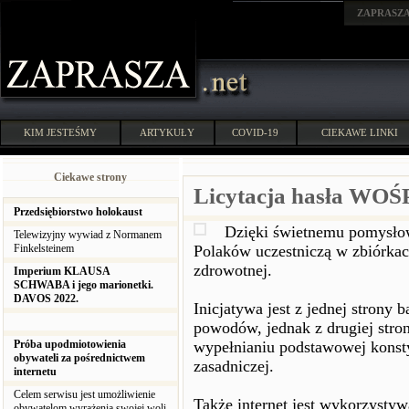
ZAPRASZ
KIM JESTEŚMY
ARTYKUŁY
COVID-19
CIEKAWE LINKI
Ciekawe strony
Licytacja hasła WOŚ
Przedsiębiorstwo holokaust
Dzięki świetnemu pomysłowi
Telewizyjny wywiad z Normanem
Finkelsteinem
Polaków uczestniczą w zbiórkach
zdrowotnej.
Imperium KLAUSA
SCHWABA i jego marionetki.
DAVOS 2022.
Inicjatywa jest z jednej strony 
powodów, jednak z drugiej stro
Próba upodmiotowienia
wypełnianiu podstawowej konsty
obywateli za pośrednictwem
zasadniczej.
internetu
Celem serwisu jest umożliwienie
Także internet jest wykorzystyw
obywatelom wyrażenia swojej woli