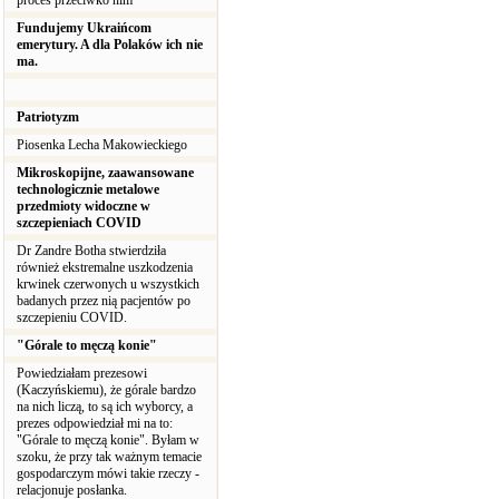
proces przeciwko nim
Fundujemy Ukraińcom
emerytury. A dla Polaków ich nie
ma.
Patriotyzm
Piosenka Lecha Makowieckiego
Mikroskopijne, zaawansowane
technologicznie metalowe
przedmioty widoczne w
szczepieniach COVID
Dr Zandre Botha stwierdziła
również ekstremalne uszkodzenia
krwinek czerwonych u wszystkich
badanych przez nią pacjentów po
szczepieniu COVID.
"Górale to męczą konie"
Powiedziałam prezesowi
(Kaczyńskiemu), że górale bardzo
na nich liczą, to są ich wyborcy, a
prezes odpowiedział mi na to:
"Górale to męczą konie". Byłam w
szoku, że przy tak ważnym temacie
gospodarczym mówi takie rzeczy -
relacjonuje posłanka.