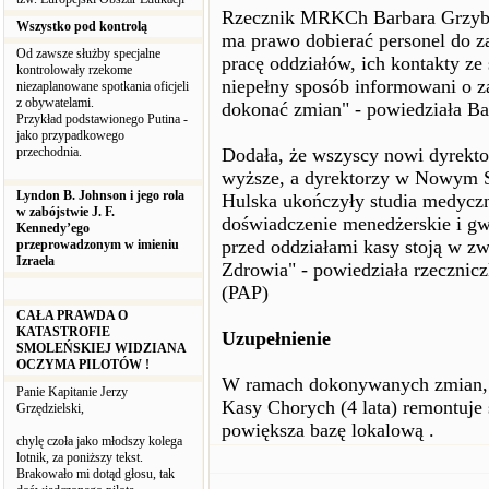
Rzecznik MRKCh Barbara Grzybek
Wszystko pod kontrolą
ma prawo dobierać personel do za
Od zawsze służby specjalne
pracę oddziałów, ich kontakty ze
kontrolowały rzekome
niepełny sposób informowani o z
niezaplanowane spotkania oficjeli
z obywatelami.
dokonać zmian" - powiedziała B
Przykład podstawionego Putina -
jako przypadkowego
przechodnia.
Dodała, że wszyscy nowi dyrekto
wyższe, a dyrektorzy w Nowym S
Lyndon B. Johnson i jego rola
Hulska ukończyły studia medycz
w zabójstwie J. F.
doświadczenie menedżerskie i gw
Kennedy’ego
przed oddziałami kasy stoją w 
przeprowadzonym w imieniu
Izraela
Zdrowia" - powiedziała rzeczni
(PAP)
CAŁA PRAWDA O
KATASTROFIE
Uzupełnienie
SMOLEŃSKIEJ WIDZIANA
OCZYMA PILOTÓW !
W ramach dokonywanych zmian, p
Panie Kapitanie Jerzy
Kasy Chorych (4 lata) remontuje s
Grzędzielski,
powiększa bazę lokalową .
chylę czoła jako młodszy kolega
lotnik, za poniższy tekst.
Brakowało mi dotąd głosu, tak