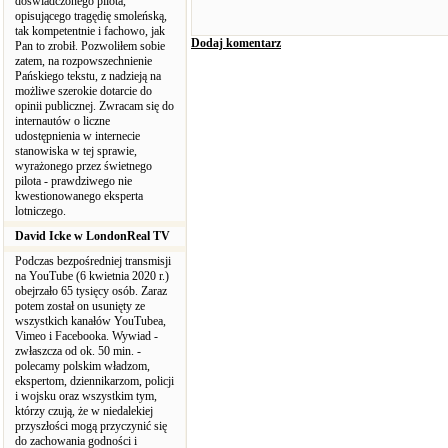
doświadczonego pilota,
opisującego tragędię smoleńską,
tak kompetentnie i fachowo, jak
Dodaj komentarz
Pan to zrobił. Pozwoliłem sobie
zatem, na rozpowszechnienie
Pańskiego tekstu, z nadzieją na
możliwe szerokie dotarcie do
opinii publicznej. Zwracam się do
internautów o liczne
udostępnienia w internecie
stanowiska w tej sprawie,
wyrażonego przez świetnego
pilota - prawdziwego nie
kwestionowanego eksperta
lotniczego.
David Icke w LondonReal TV
Podczas bezpośredniej transmisji
na YouTube (6 kwietnia 2020 r.)
obejrzało 65 tysięcy osób. Zaraz
potem został on usunięty ze
wszystkich kanałów YouTubea,
Vimeo i Facebooka. Wywiad -
zwłaszcza od ok. 50 min. -
polecamy polskim władzom,
ekspertom, dziennikarzom, policji
i wojsku oraz wszystkim tym,
którzy czują, że w niedalekiej
przyszłości mogą przyczynić się
do zachowania godności i