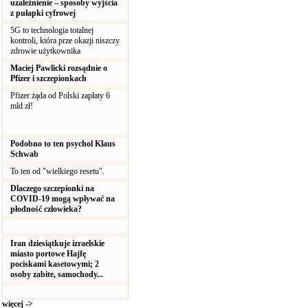
uzależnienie – sposoby wyjścia
z pułapki cyfrowej
5G to technologia totalnej
kontroli, która prze okazji niszczy
zdrowie użytkownika
Maciej Pawlicki rozsądnie o
Pfizer i szczepionkach
Pfizer żąda od Polski zapłaty 6
mld zł!
Podobno to ten psychol Klaus
Schwab
To ten od "wielkiego resetu".
Dlaczego szczepionki na
COVID-19 mogą wpływać na
płodność człowieka?
Iran dziesiątkuje izraelskie
miasto portowe Hajfę
pociskami kasetowymi; 2
osoby zabite, samochody...
więcej ->