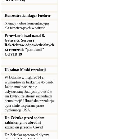
ŚFIRUSA 4)
Konzentrationslager Fuehrer
Niemcy - obóz koncentracyjny
dla niewierzących w wirusa
Peruwianski sad uznal B.
Gatesa G. Sorosa i
Rokefelerow odpowiedzialnych
za tworzenie "pandemii"
COVID 19
Ukraina: Maski rewolucji
W Odessie w maju 2014 r.
wymordowali bezkarnie 45 osób.
Jak to możliwe, że nie
usłyszeliśmy żadnych protestów
ani krytyki ze strony zachodnich
demokracji? Ukraińska rewolucja
była silnie wspierana przez
dyplomację USA.
Dr. Zelenko przed sądem
rabinicznym o zbrodni
szczepień przeciw Covid
Dr. Zelenko opracował słynny