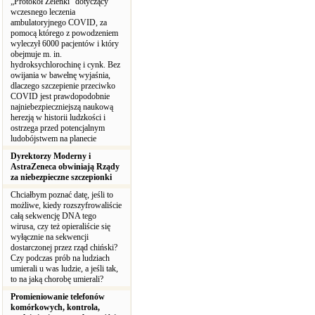
„Protokół Zelenki” dotyczący
wczesnego leczenia
ambulatoryjnego COVID, za
pomocą którego z powodzeniem
wyleczył 6000 pacjentów i który
obejmuje m. in.
hydroksychlorochinę i cynk. Bez
owijania w bawełnę wyjaśnia,
dlaczego szczepienie przeciwko
COVID jest prawdopodobnie
najniebezpieczniejszą naukową
herezją w historii ludzkości i
ostrzega przed potencjalnym
ludobójstwem na planecie
Dyrektorzy Moderny i
AstraZeneca obwiniają Rządy
za niebezpieczne szczepionki
Chciałbym poznać datę, jeśli to
możliwe, kiedy rozszyfrowaliście
całą sekwencję DNA tego
wirusa, czy też opieraliście się
wyłącznie na sekwencji
dostarczonej przez rząd chiński?
Czy podczas prób na ludziach
umierali u was ludzie, a jeśli tak,
to na jaką chorobę umierali?
Promieniowanie telefonów
komórkowych, kontrola,