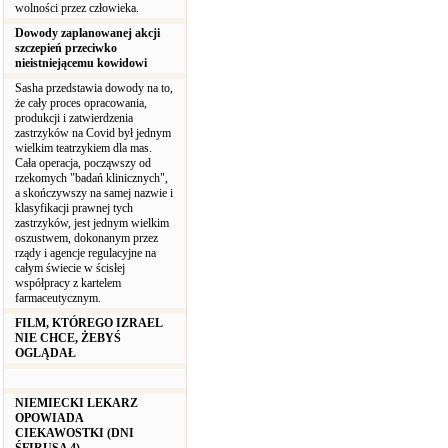
wolności przez człowieka.
Dowody zaplanowanej akcji
szczepień przeciwko
nieistniejącemu kowidowi
Sasha przedstawia dowody na to,
że cały proces opracowania,
produkcji i zatwierdzenia
zastrzyków na Covid był jednym
wielkim teatrzykiem dla mas.
Cała operacja, począwszy od
rzekomych "badań klinicznych",
a skończywszy na samej nazwie i
klasyfikacji prawnej tych
zastrzyków, jest jednym wielkim
oszustwem, dokonanym przez
rządy i agencje regulacyjne na
całym świecie w ścisłej
współpracy z kartelem
farmaceutycznym.
FILM, KTÓREGO IZRAEL
NIE CHCE, ŻEBYŚ
OGLĄDAŁ
NIEMIECKI LEKARZ
OPOWIADA
CIEKAWOSTKI (DNI