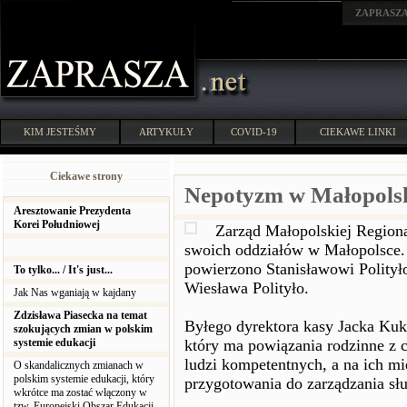
ZAPRASZ
KIM JESTEŚMY
ARTYKUŁY
COVID-19
CIEKAWE LINKI
Ciekawe strony
Nepotyzm w Małopolsk
Aresztowanie Prezydenta
Korei Południowej
Zarząd Małopolskiej Region
swoich oddziałów w Małopolsce
powierzono Stanisławowi Polityło
To tylko... / It's just...
Wiesława Polityło.
Jak Nas wganiają w kajdany
Zdzisława Piasecka na temat
Byłego dyrektora kasy Jacka Kuk
szokujących zmian w polskim
systemie edukacji
który ma powiązania rodzinne z 
ludzi kompetentnych, a na ich mi
O skandalicznych zmianach w
polskim systemie edukacji, który
przygotowania do zarządzania sł
wkrótce ma zostać włączony w
tzw. Europejski Obszar Edukacji