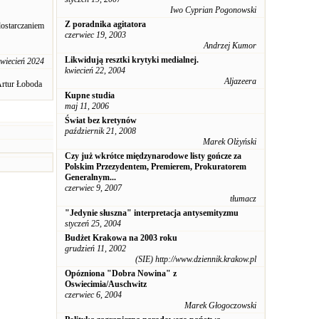
Iwo Cyprian Pogonowski
Z poradnika agitatora
dostarczaniem
czerwiec 19, 2003
Andrzej Kumor
Likwidują resztki krytyki medialnej.
kwiecień 2024
kwiecień 22, 2004
Aljazeera
rtur Łoboda
Kupne studia
maj 11, 2006
Świat bez kretynów
październik 21, 2008
Marek Olżyński
Czy już wkrótce międzynarodowe listy gończe za
Polskim Przezydentem, Premierem, Prokuratorem
Generalnym...
czerwiec 9, 2007
tłumacz
"Jedynie słuszna" interpretacja antysemityzmu
styczeń 25, 2004
Budżet Krakowa na 2003 roku
grudzień 11, 2002
(SIE) http://www.dziennik.krakow.pl
Opózniona "Dobra Nowina" z
Oswiecimia/Auschwitz
czerwiec 6, 2004
Marek Głogoczowski