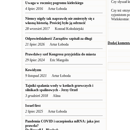
Czy słyszał k
Uwaga w rocznicę pogromu kieleckiego
4 lipiec 2016
Artur Łoboda
Czy też otrzy
syjonistom p
Niemcy nigdy tak naprawdę nie zmierzyły się z
Wielokrotnie 
własną historią. Prościej było ją odrzucić
28 wrzesień 2017
Konrad Kołodziejski
Odpowiedzialność Zarządów szpitali za długi
Dodaj koment
21 lipiec 2026
Artur Łoboda
Prawdziwy szef Kongresu przyjeżdża do miasta
29 lipiec 2024
Eric Margolis
Kowidyzm
9 listopad 2021
Artur Łoboda
Tajniki spalania wody w kotłach grzewczych i
silnikach spalinowych - Jerzy Orzeł
3 grudzień 2018
Alina
Israel first
2 lipiec 2025
Artur Łoboda
Pandemia COVID i szczepionka mRNA: jaka jest
prawda?