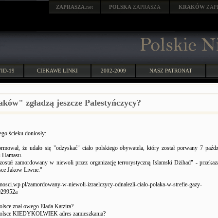
ZAPRASZA
.net
POLSKA
ZAPRASZA
KRAKÓW
ZAP
ID-19
CIEKAWE LINKI
2002-2009
NASZ PATRONAT
aków" zgładzą jeszcze Palestyńczycy?
go ścieku doniosły:
formował, że udało się "odzyskać" ciało polskiego obywatela, który został porwany 7 paźd
u Hamasu.
 został zamordowany w niewoli przez organizację terrorystyczną Islamski Dżihad" - przeka
lsce Jakow Liwne."
mosci.wp.pl/zamordowany-w-niewoli-izraelczycy-odnalezli-cialo-polaka-w-strefie-gazy-
029952a
olsce znał owego Elada Katzira?
Polsce KIEDYKOLWIEK adres zamieszkania?