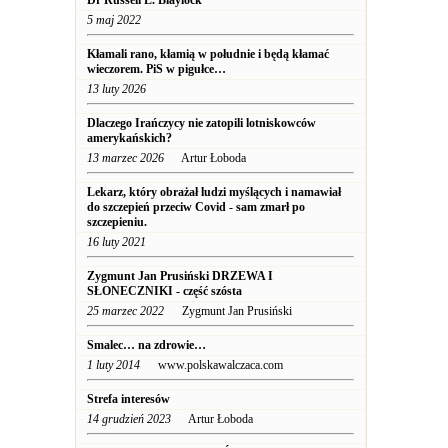
Dr Russell L. Blaylock
5 maj 2022
Kłamali rano, kłamią w południe i będą kłamać
wieczorem. PiS w pigułce…
13 luty 2026
Dlaczego Irańczycy nie zatopili lotniskowców
amerykańskich?
13 marzec 2026
Artur Łoboda
Lekarz, który obrażał ludzi myślących i namawiał
do szczepień przeciw Covid - sam zmarł po
szczepieniu.
16 luty 2021
Zygmunt Jan Prusiński DRZEWA I
SŁONECZNIKI - część szósta
25 marzec 2022
Zygmunt Jan Prusiński
Smalec… na zdrowie…
1 luty 2014
www.polskawalczaca.com
Strefa interesów
14 grudzień 2023
Artur Łoboda