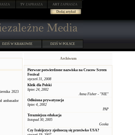
RASZA
TV
ZAPRASZA
ART
ZAPRASZA
Dodaj artykuł
DZIŚ W KRAKOWIE
DZIŚ W POLSCE
Archiwum
Pierwsze potwierdzone nazwiska na Cracow Screen
Festival
styczeń 31, 2008
Kleik dla Polski
lipiec 24, 2002
ziernika 2023
Anna Fisher - "NIE"
Odłożona prywatyzacja
zał ambasador
lipiec 4, 2002
PAP
Terazniejsza edukacja
listopad 30, 2005
Goska
Czy Irakijczycy zjednoczą się przeciwko USA?
styczeń 19, 2007