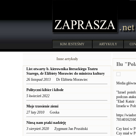
KIM JESTEŚMY
ARTYKUŁY
COV
Inne artykuły
Ilu "Pol
List otwarty b. kierownika literackiego Teatru
Starego, dr Elżbiety Morawiec do ministra kultury
26 listopad 2013
Dr Elżbieta Morawiec
Media główne
Polityczni kibice i kibole
"Izrael poin
5 kwiecień 2022
podczas atak
"Elad Katzir
Izraela w Po
Moje trzesienie ziemi
27 luty 2010
Goska
https://wiado
7014016216
Niosą nam ptaki nadzieję
3 sierpień 2020
Zygmunt Jan Prusiński
Czy ktoś w P
Czy miał w 