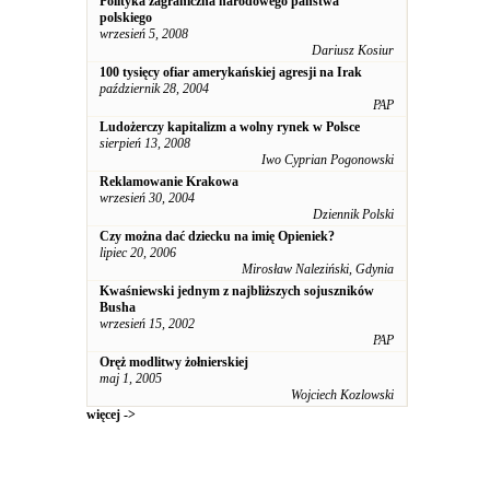
Polityka zagraniczna narodowego państwa
polskiego
wrzesień 5, 2008
Dariusz Kosiur
100 tysięcy ofiar amerykańskiej agresji na Irak
październik 28, 2004
PAP
Ludożerczy kapitalizm a wolny rynek w Polsce
sierpień 13, 2008
Iwo Cyprian Pogonowski
Reklamowanie Krakowa
wrzesień 30, 2004
Dziennik Polski
Czy można dać dziecku na imię Opieniek?
lipiec 20, 2006
Mirosław Naleziński, Gdynia
Kwaśniewski jednym z najbliższych sojuszników
Busha
wrzesień 15, 2002
PAP
Oręż modlitwy żołnierskiej
maj 1, 2005
Wojciech Kozlowski
więcej ->