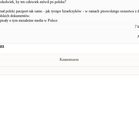
tokolwiek, by ten człowiek mówił po polsku?
mał polski paszport tak samo - jak tysiące Izraelczyków - w ramach pisowskiego oszustwa z 
olskich dokumentów.
pisały o tym niezależne media w Polsce.
7 
A
arz
Komentarze