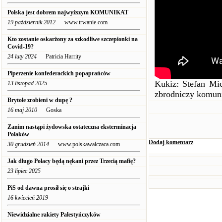
Polska jest dobrem najwyższym KOMUNIKAT
19 październik 2012
www.trwanie.com
Kto zostanie oskarżony za szkodliwe szczepionki na
Covid-19?
24 luty 2024
Patricia Harrity
Piperzenie konfederackich popaprańców
Kukiz: Stefan Mic
13 listopad 2025
zbrodniczy komu
Brytole zrobieni w dupę ?
16 maj 2010
Goska
Zanim nastąpi żydowska ostateczna eksterminacja
Polaków
Dodaj komentarz
30 grudzień 2014
www.polskawalczaca.com
Jak długo Polacy będą nękani przez Trzecią mafię?
23 lipiec 2025
PiS od dawna prosił się o strajki
16 kwiecień 2019
Niewidzialne rakiety Palestyńczyków