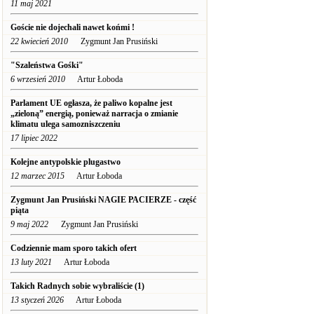
11 maj 2021
Goście nie dojechali nawet końmi !
22 kwiecień 2010
Zygmunt Jan Prusiński
"Szaleństwa Gośki"
6 wrzesień 2010
Artur Łoboda
Parlament UE ogłasza, że paliwo kopalne jest
„zieloną” energią, ponieważ narracja o zmianie
klimatu ulega samozniszczeniu
17 lipiec 2022
Kolejne antypolskie plugastwo
12 marzec 2015
Artur Łoboda
Zygmunt Jan Prusiński NAGIE PACIERZE - część
piąta
9 maj 2022
Zygmunt Jan Prusiński
Codziennie mam sporo takich ofert
13 luty 2021
Artur Łoboda
Takich Radnych sobie wybraliście (1)
13 styczeń 2026
Artur Łoboda