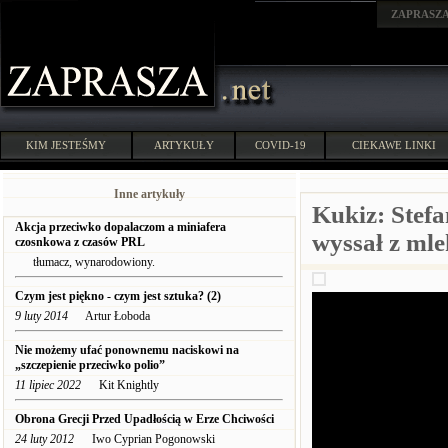
ZAPRASZ
KIM JESTEŚMY
ARTYKUŁY
COVID-19
CIEKAWE LINKI
Inne artykuły
Kukiz: Stefa
Akcja przeciwko dopalaczom a miniafera
wyssał z ml
czosnkowa z czasów PRL
tłumacz, wynarodowiony.
Czym jest piękno - czym jest sztuka? (2)
9 luty 2014
Artur Łoboda
Nie możemy ufać ponownemu naciskowi na
„szczepienie przeciwko polio”
11 lipiec 2022
Kit Knightly
Obrona Grecji Przed Upadłością w Erze Chciwości
24 luty 2012
Iwo Cyprian Pogonowski