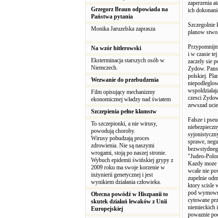
zaperzenia a
Grzegorz Braun odpowiada na
ich dokonan
Państwa pytania
Szczegolnie 
Monika Jaruzelska zaprasza
planow stwo
Przypomnijmy
Na wzór hitlerowski
i w czasie t
Eksterminacja starszych osób w
zaczely sie 
Niemczech.
Zydow. Panst
polskiej. Pl
Wezwanie do przebudzenia
niepodleglos
wspoldzialaj
Film opisujący mechanizmy
czesci Zydow 
ekonomicznej władzy nad światem
zewszad ucie
Szczepienia pełne kłamstw
Falsze i pse
To szczepionki, a nie wirusy,
niebezpieczn
powodują choroby.
syjonistyczn
Wirusy pobudzają proces
sprawe, negu
zdrowienia. Nie są naszymi
bezwstydnego
wrogami, stoją po naszej stronie.
"Judeo-Polon
Wybuch epidemii świńskiej grypy z
Kazdy moze z
2009 roku ma swoje korzenie w
wcale nie po
inżynierii genetycznej i jest
zupelnie odm
wynikiem działania człowieka.
ktory scisle
pod wymownym
Obecna powódź w Hiszpanii to
cytowane prz
skutek działań lewaków z Unii
niemieckich 
Europejskiej
powaznie poc