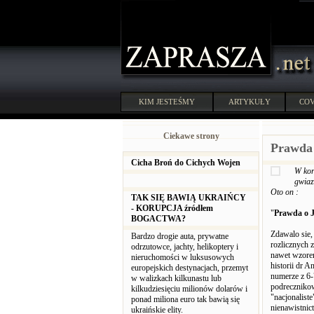
KIM JESTEŚMY
ARTYKUŁY
COV
Ciekawe strony
Prawda 
Cicha Broń do Cichych Wojen
W kor
gwiaz
Oto on :
TAK SIĘ BAWIĄ UKRAIŃCY
- KORUPCJA źródłem
"
Prawda o J
BOGACTWA?
Zdawalo sie,
Bardzo drogie auta, prywatne
rozlicznych z
odrzutowce, jachty, helikoptery i
nawet wzorem
nieruchomości w luksusowych
historii dr 
europejskich destynacjach, przemyt
numerze z 6-
w walizkach kilkunastu lub
podrecznikow
kilkudziesięciu milionów dolarów i
"nacjonalist
ponad miliona euro tak bawią się
nienawistnic
ukraińskie elity.