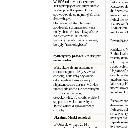
W 1957 roku w dorzeczu rzeki
Polonii byla
Turia przepływającej przez miasto
Kruczkowska 
Walencja w Hiszpanii i która
dr. Szczesni
spowodowała co najmniej 81 ofiar
historii mie
śmiertelnych.
Polski nie wy
Ówczesne władze Hiszpanii
rozpowszechn
zbudowały system zapór, które
Rudnicki nie
miały chronić miasta hiszpańskie.
niektorzy pol
Za pieniądze z UE lewacy
wyburzyli wiele z tych obiektów,
Przemilczan
bo były "nieekologiczne".
Redaktorki "
Rudnicki alb
Syntetyczny patogen - to nie jest
zostalo sta
szczepionka
roku. Przypo
Judeo-Poloni
Wstrzykuje się im substancję
"Ignoranci" 
chemiczną po to, żeby wywołać
czytali bard
chorobę, a nie żeby wywołać
przebieg teg
odpowiedź odpornościową i
kilkuset pol
nieprzenoszenie wirusa. Mówiąc
mojzeszowego
inaczej, nic z tego nie powstrzyma
haniebnej kon
rozprzestrzeniania się
czegokolwiek. Tu chodzi o, żebyś
Pierwszy zab
się pochorował i o to, żeby to
dowodzic ko
Twoje komórki spowodowały
Polakow, i p
chorobę.
sie w ekster
Ukraina: Maski rewolucji
byla tym dla
zepsuta niem
W Odessie w maju 2014 r.
byl jezyk ro