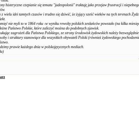
Polski.
ony histeryczne czepianie się tematu "judeopolonii" traktuję jako przejaw frustracji i niepełne
jów.
 z wielu idei tamtych czasów i trudno się dziwić, że żyjący sześć wieków na tych terenach Żydz
ekt.
amięć nie myli to w 1864 roku -w wyniku rewolty polskich zesłańców powstało (na kilka miesięc
ależne Państwo Polskie, które zaliczyć można do podobnych zjawisk.
ukując zagrożeń dla Państwa Polskiego, ze strony środowisk żydowskich należy bezwzględnie 
oby i struktury stanowiące dla wszystkich obywateli Polski (również żydowskiego pochodzeni
ństwo.
idzimy prawie każdego dnia w polskojęzycznych mediach.
da)
arz