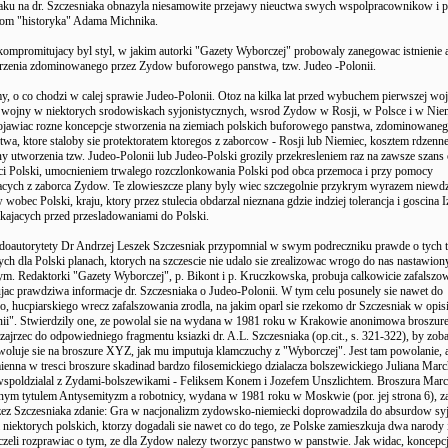
taku na dr. Szczesniaka obnazyla niesamowite przejawy nieuctwa swych wspolpracownikow i p
iom "historyka" Adama Michnika.
kompromitujacy byl styl, w jakim autorki "Gazety Wyborczej" probowaly zanegowac istnienie 
rzenia zdominowanego przez Zydow buforowego panstwa, tzw. Judeo -Polonii.
, o co chodzi w calej sprawie Judeo-Polonii. Otoz na kilka lat przed wybuchem pierwszej wo
ej wojny w niektorych srodowiskach syjonistycznych, wsrod Zydow w Rosji, w Polsce i w Nie
pojawiac rozne koncepcje stworzenia na ziemiach polskich buforowego panstwa, zdominowaneg
wa, ktore staloby sie protektoratem ktoregos z zaborcow - Rosji lub Niemiec, kosztem rdzenne
any utworzenia tzw. Judeo-Polonii lub Judeo-Polski grozily przekresleniem raz na zawsze szans
ci Polski, umocnieniem trwalego rozczlonkowania Polski pod obca przemoca i przy pomocy
acych z zaborca Zydow. Te zlowieszcze plany byly wiec szczegolnie przykrym wyrazem niewdz
wobec Polski, kraju, ktory przez stulecia obdarzal nieznana gdzie indziej tolerancja i goscina I
kajacych przed przesladowaniami do Polski.
udoautorytety Dr Andrzej Leszek Szczesniak przypomnial w swym podreczniku prawde o tych 
ych dla Polski planach, ktorych na szczescie nie udalo sie zrealizowac wrogo do nas nastawi
ym. Redaktorki "Gazety Wyborczej", p. Bikont i p. Kruczkowska, probuja calkowicie zafalszow
jac prawdziwa informacje dr. Szczesniaka o Judeo-Polonii. W tym celu posunely sie nawet do
, hucpiarskiego wrecz zafalszowania zrodla, na jakim oparl sie rzekomo dr Szczesniak w opis
ii". Stwierdzily one, ze powolal sie na wydana w 1981 roku w Krakowie anonimowa broszu
ajrzec do odpowiedniego fragmentu ksiazki dr. A.L. Szczesniaka (op.cit., s. 321-322), by zoba
woluje sie na broszure XYZ, jak mu imputuja klamczuchy z "Wyborczej". Jest tam powolanie, a
ienna w tresci broszure skadinad bardzo filosemickiego dzialacza bolszewickiego Juliana Mar
 wspoldzialal z Zydami-bolszewikami - Feliksem Konem i Jozefem Unszlichtem. Broszura Mar
 tytulem Antysemityzm a robotnicy, wydana w 1981 roku w Moskwie (por. jej strona 6), za
ez Szczesniaka zdanie: Gra w nacjonalizm zydowsko-niemiecki doprowadzila do absurdow sy
i niektorych polskich, ktorzy dogadali sie nawet co do tego, ze Polske zamieszkuja dwa narody 
zeli rozprawiac o tym, ze dla Zydow nalezy tworzyc panstwo w panstwie. Jak widac, koncepc