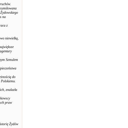
 ruchów.
zasymilowana
a Żydowskiego
ns na
raca z
owo niewielką,
największe
 agentury
ętnym Szmulem
zpieczeństwa
eżnością do
 Polskiemu.
ch, znalazła
rakowscy
nych praw
istorię Żydów