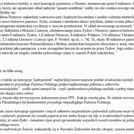
o buforowe byloby, w mysl koncepcji syjonistow z Niemiec, dominowane przez 6 milionow
ji, ktorzy nie ograniczani odtad zadnymi "pasami osiedlenia" staliby sie sila wiodaca nowego n
 Byliby oni
iliona Niemcow najbardziej wartosciowymi i lojalnymi bywatelami z punktu widzenia niemieck
h nowe buforowe panstwo. Zydzi, zwiazani z niemiecka ultura i jezykiem, dzieki swemu jidisz
urtragerami niemieckiej cywilizacji w nowym protektoracie. W sklad utworzonego na terenach
dzy Baltykiem a Morzem Czarnym, zdominowanego przez Zydow i Niemcow panstwa buforo
 razem 6 milionow Zydow, 1,8 miliona Niemcow, 8 milionow Polakow, 5-6 milionow Ukrainco
, 3,5 miliona Litwinow i Lotyszy (por. P. Wrobel: op.cit., s. 74). To, okolo 30-milionowe pan
niemieckim ksieciem Hohenzollernem z Berlina, niemieckim korpusem oficerskim w armii, niem
 jezykiem jako panujacym, a wiec szczegolnie latwym do uczenia sie przez Zydow. Jego stolica
 miescila sie niegdys siedziba zydowskiego sejmu w czasach Polski szlacheckiej. "
e na kilka uwag.
y rodziła się koncepcja "judeopolonii" najbardziej konserwatywne polskie środowiska myślały 
harakterze przyszłego Państwa Polskiego podporządkowanego jednemu z zaborców.
owiedzialna" - wedle opinii tamtych lat - część społeczeństwa polskiego myślała o pełnej niepo
nia służące temu celowi.
zy innymi akty terrorystyczne dokonywane przez PPS - frakcja rewolucyjna. To właśnie terror
a Piłsudskiego) był fundamentem przyszłego niepodległego Państwa Polskiego.
ym czasie koncepcja syjonistów i innych odłamów nacjonalistów żydowskich zaliczona może by
h wydarzeń, ponieważ nie została poparta przez żadne liczące się siły, w środowiskach żydows
leży, że sami Żydzi - świadomi czym grozi zgromadzenie wszystkich swoich ziomków na jedny
takiego tworu.
at wędrówki po Świecie, wykształciły się w Narodzie Żydowskim bardzo skrajne, czasem patol