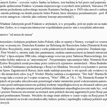
amych Zydow - wywrzec wplyw fatalny na ludnosc, tym bardziej ze byl przez rzad popierany (.
zjazdu zjednoczenia Polakow wyznania mojzeszowego wszystkich ziem polskich, Warszawa 191
patriota pochodzenia zydowskiego inzynier Kazimierz Sterling juz w 1919 roku mowil o niebez
 narodu polskiego na skutek pomyslu Judeo-Polonii, ktory dzisiejszy pseudoautorytet - prof. R
lkowicie zanegowac i okreslic jako rzekomy koncept antysemicki(!).
Wladimir Zabotynski grozil Polakom w artykulach, iz w przypadku, jesli nie pojda oni na ma
bec Zydow, to ci rozpoczna intensywne wspoldzialanie przeciw nim z rosyjskimi zaborcami.
anstwo "od morza do morza"
botynskim z kolejnym projektem Judeo-Polonii, tylko ze opartej o Niemcy, wystapil we wrzes
siac wczesniej tzw. Deutschen Komittee zur Befreiung der Russischen Juden (Niemiecki Komi
ydow Rosyjskich), znany pozniej z wielu polakozerczych dzialan i pomyslow. Dzialania tego 
ej Piotr Wrobel w, niestety malo dzis pamietanym, studium zamieszczonym na lamach miesieczn
Wiez" z lipca-sierpnia 1986 roku, redagowanego wowczas przez Tadeusza Mazowieckiego, kto
rudno byloby atakowac za "antysemityzm". Przypomnijmy najwazniejsze fakty. Niemiecki Kom
Zydow Rosyjskich zostal powolany przez czolowych syjonistow niemieckich - Maxa Bodenhe
, Adolfa Friedmanna i pochodzacego z Rosji Leo Matzkina. Stworzyli swoj komitet w porozu
m Spraw Zagranicznych Rzeszy, ktore mialo nadzieje pozyskac w ten sposob caly swiatowy r
y dla niemieckich celow (wg P. Wrobel: Miedzy nadzieja a zwatpieniem. "Der Jude" Martina 
nowego ladu a swiecie po I wojnie swiatowej, "Wiez" 1986, nr 7-8, s. 74). Niemiecki Komitet 
kich od poczatku zdecydowanie przestrzegal wladze niemieckie przed wskrzeszaniem panstwa
wniez przed niebezpieczenstwem polskiej irredenty niepodleglosciowej na obszarach zaboru pru
o. Najlepszym zabezpieczeniem przed polskimi dzialaniami niepodleglosciowymi malo byc, wed
przezen Niemcom utworzenie na terenach ziem polskich dawniej zagarnietych przez Rosje pa
od protektoratem Niemiec. Weszlyby do niego iemie zdobyte w czasie wojny na Rosji przez 
orat niemiecki na trwale rozczlonkowalby ludnosc polska i zapobieglby realizacji polskich aspi
ciowych.