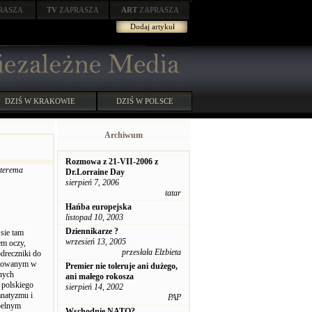
RASZA
TV
ZAPRASZA
ART
ZAPRASZA
Dodaj artykuł
DZIŚ W KRAKOWIE
DZIŚ W POLSCE
Archiwum
Rozmowa z 21-VII-2006 z
zterema
Dr.Lorraine Day
sierpień 7, 2006
tatar
Hańba europejska
listopad 10, 2003
Dziennikarze ?
sie tam
wrzesień 13, 2005
em oczy,
przesłała Elzbieta
dreczniki do
likowanym w
Premier nie toleruje ani dużego,
nych
ani małego rokosza
 polskiego
sierpień 14, 2002
anatyzmu i
PAP
pelnym
Wschodnie NATO?