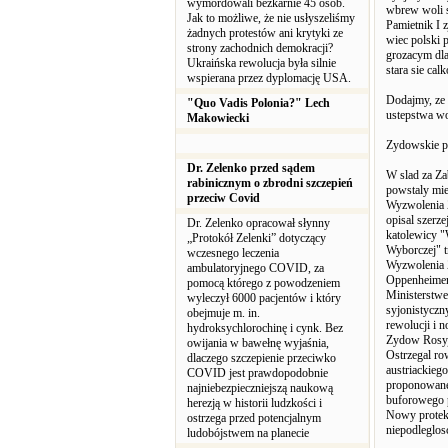
wymordowali bezkarnie 45 osób.
wbrew woli s
Jak to możliwe, że nie usłyszeliśmy
Pamietnik I 
żadnych protestów ani krytyki ze
wiec polski 
strony zachodnich demokracji?
grozacym dla
Ukraińska rewolucja była silnie
stara sie ca
wspierana przez dyplomację USA.
Dodajmy, ze 
"Quo Vadis Polonia?" Lech
ustepstwa wo
Makowiecki
Zydowskie p
Dr. Zelenko przed sądem
W slad za Za
rabinicznym o zbrodni szczepień
powstaly mie
przeciw Covid
Wyzwolenia Z
opisal szerz
Dr. Zelenko opracował słynny
katolewicy "
„Protokół Zelenki” dotyczący
Wyborczej" t
wczesnego leczenia
Wyzwolenia 
ambulatoryjnego COVID, za
Oppenheimera
pomocą którego z powodzeniem
Ministerstwe
wyleczył 6000 pacjentów i który
syjonistyczn
obejmuje m. in.
rewolucji i 
hydroksychlorochinę i cynk. Bez
Zydow Rosyjs
owijania w bawełnę wyjaśnia,
Ostrzegal ro
dlaczego szczepienie przeciwko
austriackieg
COVID jest prawdopodobnie
proponowane 
najniebezpieczniejszą naukową
buforowego p
herezją w historii ludzkości i
Nowy protekt
ostrzega przed potencjalnym
niepodleglos
ludobójstwem na planecie