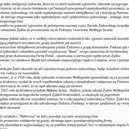
o faktu inteligencja żydowska, która na co dzień zwalczała syjonistów, obawiała się tego typu
 historia, aż do czasów holokaustu i pó?niejszych powojennych antyżydowskich prowokacji, 
zeństwa żydowskiego, nie miała najmniejszego zamiaru identyfikować się z koncepcją Państw
, do którego emigrowała tylko najbiedniejsza część społeczeństwa żydowskiego - szukając sza
tragicznego bytu.
owodów na gotowość syjonistów do poświęcenia znacznej części Narodu Żydowskiego (współp
a zmuszenia Żydów do przeniesienia się do Palestyny i tworzenia Wielkiego Izraela.
miętać jednak należy, że w wielkiej różnorodności żydowskich idei, syjoniści stanowili stosunk
jącą potężnych mocodawców, grupę (podobnie jak naziści).
 powszechnie identyfikować przedwojenne polskie Żydostwo z grupą komunistów. Podczas gdy 
 żydowskich robotników posiadał socjalistyczny "Bund", wrogo nastawiony do moskiewskiej
nej przez Komunistyczną Partię Polski - opanowaną w pierwszym rzędzie przez Żydów.
omnieć, że członkowie Bundu byli członkami emigracyjnego rządu w Londynie, wraz z pami
.
doksyjni Żydzi obawiali się idei syjonistycznego państwa żydowskiego, będąc świadomi niebe
rzez rodzący się nacjonalizm.
mnieć, że w 1918 roku, kiedy żydowskie środowisko Wielkopolski opowiedziało się za przynal
zi krakowscy wysłali do swych współziomków odezwę o nieszkodzenie rodzącemu się Państwu
storii ma to do siebie, że na ogół ofiarami stają się niewinni.
 1921 roku do Krakowa przybyła Błękitna Armia - Hallera, pomna zdrady Żydów Wielkopolski
odreagowania na bogu ducha winnych Żydach krakowskich, co skończyło się pogromem.
ególnie żałosna dla nas wszystkich sytuacja, bo z całej populacji żydowskiej w Polsce, Żydzi k
większe przywiązanie do idei odrodzonego Państwa Polskiego, w którym spodziewali się rów
kich obywateli.
ści artykułu z "Wyborczej" na który powołuje się autor powyższego listu.
o prostactwa redaktorów tej gazety, ubranego tupet i pseudoprofesjonalną formę.
by dziennikarze wypowiadający się na podobne tematy poznali choć w minimalnym stopniu h