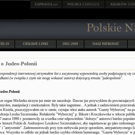
ZAPRASZA
.net
POLSKA
ZAPRASZA
KRAKÓW
ZAP
ID-19
CIEKAWE LINKI
2002-2009
NASZ PATRONAT
o Judeo-Polonii
espondencji internetowej otrzymałem list z zacytowaną wypowiedzią osoby podpisującej się c
dkami (w związku z czym nie mogę wskazać autora) dotyczącą tematu "judeopolonii".
udeo-Polonii
 ze organ Michnika niczym juz mnie nie zaszokuje. Dawno juz przywyklem do powtarzajacych 
myslen, manipulacji i znieksztalcen. Byly takie nagminne... A jednak z zadziwieniem przecieral
 Kisiela, poszczypywalem sie w ramie, czytajac tekst ataku autorek "Gazety Wyborczej" na po
Andrzeja Leszka Szczesniaka. Redaktorki "Wyborczej" p. Bikont i Kruczkowska w tekscie pub
7 marca 1999 r. postanowily za wszelka cene odpowiednio "dolozyc" autorowi bardzo popular
 historii Polski dr. Andrzejowi Leszkowi Szczesniakowi, aby napietnowac go jako rzekomego
e" i "antysemite". Zademonstrowaly przy tym niebywala porcje uprzedzen, antypatriotycznego f
twa. Wszystko to odbilo sie jednak bardzo szybko efektem bumerangu. "Gazeta Wyborcza" w 