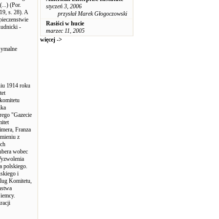
..) (Por.
styczeń 3, 2006
9, s. 28). A
przysłał Marek Głogoczowski
pieczenstwie
Rasiści w hucie
udnicki -
marzec 11, 2005
więcej ->
ksymalne
niu 1914 roku
tet
komitetu
ika
rego "Gazecie
itet
imera, Franza
mieniu z
uch
Bubera wobec
Wyzwolenia
 polskiego.
skiego i
lug Komitetu,
nstwa
Niemcy.
racji