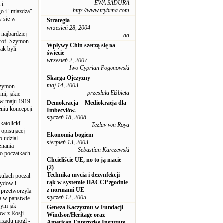
EWA SADURA
 i
http://www.trybuna.com
o i "miazdza"
y sie w
Strategia
wrzesień 28, 2004
 najbardziej
aa
prof. Szymon
Wpływy Chin szerzą się na
ak byli
świecie
wrzesień 2, 2007
Iwo Cyprian Pogonowski
Skarga Ojczyzny
maj 14, 2003
Szymon
przesłała Elżbieta
ii, jakie
 w maju 1919
Demokracja = Mediokracja dla
eniu koncepcji
Imbecylów.
styczeń 18, 2008
katolicki"
Tezlav von Roya
 opisujacej
Ekonomia bogiem
o udzial
sierpień 13, 2003
znania
Sebastian Karczewski
o poczatkach
Chcieliście UE, no to ją macie
(2)
Technika mycia i dezynfekcji
kulach poczal
rąk w systemie HACCP zgodnie
Zydow i
z normami UE
 przetworzyla
styczeń 12, 2005
wa w panstwie
nym jak
Geneza Kaczyzmu w Fundacji
w z Rosji -
Windsor/Heritage oraz
 rzadu mogl -
American Enterprise Instutute