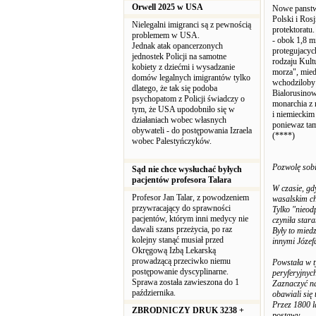
Orwell 2025 w USA
Nowe panstw
Polski i Ros
Nielegalni imigranci są z pewnością
protektoratu.
problemem w USA.
- obok 1,8 m
Jednak atak opancerzonych
protegujacyc
jednostek Policji na samotne
rodzaju Kult
kobiety z dziećmi i wysadzanie
morza", mie
domów legalnych imigrantów tylko
wchodziloby
dlatego, że tak się podoba
Bialorusinow
psychopatom z Policji świadczy o
monarchia z 
tym, że USA upodobniło się w
i niemieckim
działaniach wobec własnych
poniewaz tam
obywateli - do postępowania Izraela
(****)
wobec Palestyńczyków.
Pozwolę sobi
Sąd nie chce wysłuchać byłych
pacjentów profesora Talara
W czasie, gd
Profesor Jan Talar, z powodzeniem
wasalskim c
przywracający do sprawności
Tylko "nieodp
pacjentów, którym inni medycy nie
czyniła stara
dawali szans przeżycia, po raz
Były to mied
kolejny stanąć musiał przed
innymi Józef
Okręgową Izbą Lekarską
prowadzącą przeciwko niemu
Powstała w t
postępowanie dyscyplinarne.
peryferyjnyc
Sprawa została zawieszona do 1
Zaznaczyć na
października.
obawiali się 
Przez 1800 l
ZBRODNICZY DRUK 3238 +
postawy.