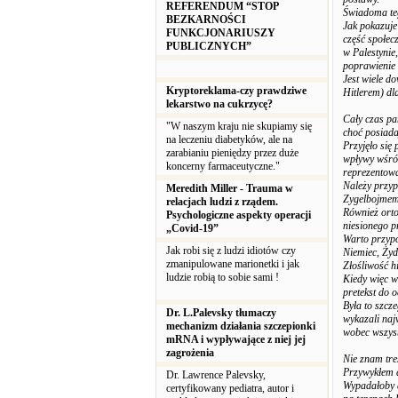
REFERENDUM “STOP
Świadoma teg
BEZKARNOŚCI
Jak pokazuje
FUNKCJONARIUSZY
część społec
PUBLICZNYCH”
w Palestynie
poprawienie 
Jest wiele d
Kryptoreklama-czy prawdziwe
Hitlerem) dl
lekarstwo na cukrzycę?
Cały czas pa
"W naszym kraju nie skupiamy się
choć posiada
na leczeniu diabetyków, ale na
Przyjęło się
zarabianiu pieniędzy przez duże
wpływy wśród
koncerny farmaceutyczne."
reprezentowa
Należy przyp
Meredith Miller - Trauma w
Zygelbojmem
relacjach ludzi z rządem.
Również orto
Psychologiczne aspekty operacji
niesionego p
„Covid-19”
Warto przypo
Jak robi się z ludzi idiotów czy
Niemiec, Żyd
zmanipulowane marionetki i jak
Złośliwość hi
ludzie robią to sobie sami !
Kiedy więc w
pretekst do 
Była to szcz
Dr. L.Palevsky tłumaczy
wykazali naj
mechanizm działania szczepionki
wobec wszyst
mRNA i wypływające z niej jej
zagrożenia
Nie znam tre
Przywykłem d
Dr. Lawrence Palevsky,
Wypadałoby a
certyfikowany pediatra, autor i