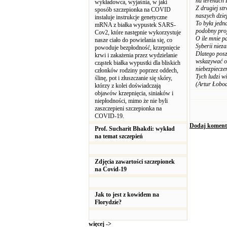
na terenach 
wykładowca, wyjaśnia, w jaki
Z drugiej str
sposób szczepionka na COVID
naszych dzie
instaluje instrukcje genetyczne
To była jedna
mRNA z białka wypustek SARS-
podobny proj
Cov2, które następnie wykorzystuje
O ile mnie p
nasze ciało do powielania się, co
Syberii niez
powoduje bezpłodność, krzepnięcie
Dlatego posz
krwi i zakażenia przez wydzielanie
wskazywać os
cząstek białka wypustki dla bliskich
niebezpiecze
członków rodziny poprzez oddech,
Tych ludzi w
ślinę, pot i złuszczanie się skóry,
(Artur Łobo
którzy z kolei doświadczają
objawów krzepnięcia, siniaków i
niepłodności, mimo że nie byli
zaszczepieni szczepionka na
COVID-19.
Dodaj koment
Prof. Sucharit Bhakdi: wykład
na temat szczepień
Zdjęcia zawartości szczepionek
na Covid-19
Jak to jest z kowidem na
Florydzie?
więcej ->