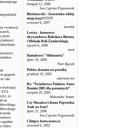
atronujacego
listopad 12, 2006
Iwo Cyprian Pogonowski
Bieriezowski : Juszczenko oddaj
antypolskich
moją kasę!!!!!!!!!!
wrzesień 6, 2007
marduk
jny swiatowej
mczech,
Łowicz - honorowe
o przez
obywatelstwo Bolesława Bieruta
j ludnosci
i Michała Roli-Żymierskiego.
 odzyskania
styczeń 6, 2008
mwk
iecznosci
Hamulcowi "Slidarności"
zraelitow
lipiec 16, 2004
Piotr Bączek
Polska skazana na porażkę
tak
grudzień 10, 2002
onym grupom
zaprasza.net
ac cala
Re: “Świadectwo Polakòw Anno
ie koncepcji
Domini 2005 dla potomnych”.
re XYZ.
sierpień 29, 2005
czyc, ze
Aleksander Jantar
le na
Czy Masakra Libanu Poprzedza
chlewskiego,
Atak na Iran?
chlewskiego
lipiec 21, 2006
wierala
Iwo Cyprian Pogonowski
jonistow
Chłopcy beztwarzowcy
i zupelnie
wrzesień 6, 2002
ja Judeo-