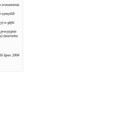
go zrozumienia
i wymyślili
y) w głębi
precyzyjnie
a) śmiertelne
16 lipiec 2004