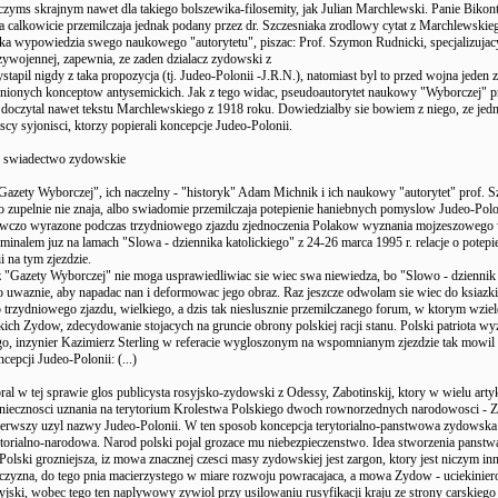
 czyms skrajnym nawet dla takiego bolszewika-filosemity, jak Julian Marchlewski. Panie Bikont
calkowicie przemilczaja jednak podany przez dr. Szczesniaka zrodlowy cytat z Marchlewskieg
aka wypowiedzia swego naukowego "autorytetu", piszac: Prof. Szymon Rudnicki, specjalizujac
dzywojennej, zapewnia, ze zaden dzialacz zydowski z
stapil nigdy z taka propozycja (tj. Judeo-Polonii -J.R.N.), natomiast byl to przed wojna jeden z
ionych konceptow antysemickich. Jak z tego widac, pseudoautorytet naukowy "Wyborczej" 
 doczytal nawet tekstu Marchlewskiego z 1918 roku. Dowiedzialby sie bowiem z niego, ze jedn
scy syjonisci, ktorzy popierali koncepcje Judeo-Polonii.
e swiadectwo zydowskie
Gazety Wyborczej", ich naczelny - "historyk" Adam Michnik i ich naukowy "autorytet" prof. 
o zupelnie nie znaja, albo swiadomie przemilczaja potepienie haniebnych pomyslow Judeo-Polon
nowczo wyrazone podczas trzydniowego zjazdu zjednoczenia Polakow wyznania mojzeszowego
minalem juz na lamach "Slowa - dziennika katolickiego" z 24-26 marca 1995 r. relacje o potepi
i na tym zjezdzie.
z "Gazety Wyborczej" nie moga usprawiedliwiac sie wiec swa niewiedza, bo "Slowo - dziennik 
zo uwaznie, aby napadac nan i deformowac jego obraz. Raz jeszcze odwolam sie wiec do ksiazki
o trzydniowego zjazdu, wielkiego, a dzis tak nieslusznie przemilczanego forum, w ktorym wziel
skich Zydow, zdecydowanie stojacych na gruncie obrony polskiej racji stanu. Polski patriota wy
, inzynier Kazimierz Sterling w referacie wygloszonym na wspomnianym zjezdzie tak mowil 
cepcji Judeo-Polonii: (...)
ral w tej sprawie glos publicysta rosyjsko-zydowski z Odessy, Zabotinskij, ktory w wielu arty
niecznosci uznania na terytorium Krolestwa Polskiego dwoch rownorzednych narodowosci - 
ierwszy uzyl nazwy Judeo-Polonii. W ten sposob koncepcja terytorialno-panstwowa zydowska
ytorialno-narodowa. Narod polski pojal grozace mu niebezpieczenstwo. Idea stworzenia panst
 Polski grozniejsza, iz mowa znacznej czesci masy zydowskiej jest zargon, ktory jest niczym in
czyzna, do tego pnia macierzystego w miare rozwoju powracajaca, a mowa Zydow - uciekiniero
syjski, wobec tego ten naplywowy zywiol przy usilowaniu rusyfikacji kraju ze strony carskiego