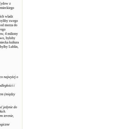
 Zydow z
iemieckiego
ich wladz
 byliby swego
 "od morza do
wego
w, 4 miliony
stwo, byloby
iecka kultura
 bylby Lublin,
co najwyżej o
dległości i
yzm (między
ć jedynie do
kich.
m terenie,
ogiczne