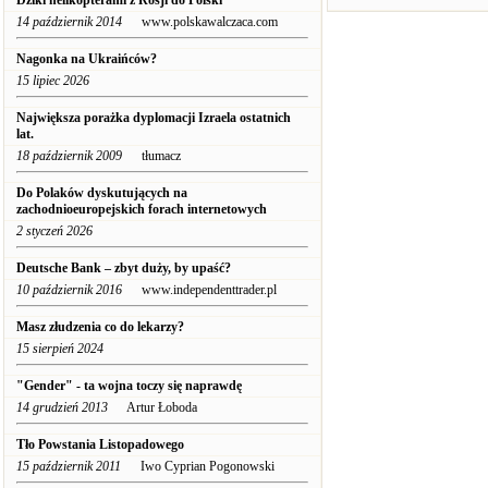
Dziki helikopterami z Rosji do Polski
14 październik 2014
www.polskawalczaca.com
Nagonka na Ukraińców?
15 lipiec 2026
Największa porażka dyplomacji Izraela ostatnich
lat.
18 październik 2009
tłumacz
Do Polaków dyskutujących na
zachodnioeuropejskich forach internetowych
2 styczeń 2026
Deutsche Bank – zbyt duży, by upaść?
10 październik 2016
www.independenttrader.pl
Masz złudzenia co do lekarzy?
15 sierpień 2024
"Gender" - ta wojna toczy się naprawdę
14 grudzień 2013
Artur Łoboda
Tło Powstania Listopadowego
15 październik 2011
Iwo Cyprian Pogonowski