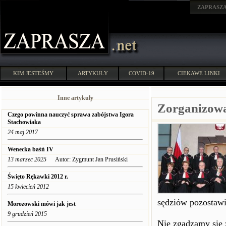
ZAPRASZ
KIM JESTEŚMY
ARTYKUŁY
COVID-19
CIEKAWE LINKI
Inne artykuły
Zorganizowa
Czego powinna nauczyć sprawa zabójstwa Igora
Stachowiaka
24 maj 2017
Wenecka baśń IV
13 marzec 2025
Autor: Zygmunt Jan Prusiński
Święto Rękawki 2012 r.
15 kwiecień 2012
sędziów pozostaw
Morozowski mówi jak jest
9 grudzień 2015
Nie zgadzamy się 