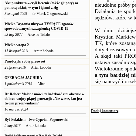
Akupunktura – czyli leczenie (także głupoty) za
nieudolne próby p
pomocą ukłuć, w tym i igłami z Hg
Działania te spot
8 listopad 2009
dr Marek Głogoczowski
sędziów, które w 
Wielka Brytania ukrywa TYSIĄCE zgonów
spowodowanych szczepionką COVID-19
W dniu dzisiejsz
23 luty 2022
Arsenio Toledo
Krystian Markiewi
TK, które zostan
Wielka wtopa 2
dotychczasowym o
15 listopad 2011
Artur Łoboda
A skąd taki PRO
Pisudczyki robią przewrót
ustawą zasadniczą
2 styczeń 2016
Artur Łoboda
Wielokrotnie spotk
a tym bardziej ni
OPERACJA JACHIRA
się nauczyć i orze
1 październik 2019
Alina
Dr Robert Malone mówi, że ludzkość stoi obecnie w
obliczu wojny piątej generacji: „Nie wiesz, kto jest
twoim przeciwnikiem”
10 marzec 2024
Dodaj komentarz
Być Polakiem - Iwo Cyprian Pogonowski
5 luty 2013
Artur Łoboda