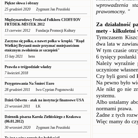
Piękne słowa i obrazy
wprowadzenia s
25 grudzień 2020
Zygmunt Jan Prusiński
prawomocny. "
Międzynarodowy Festiwal Folkloru CIOFF/IOV
Za działalność p
FRÝDEK-MÍSTEK 2012
mety - kilkuletni
13 czerwiec 2012
Fundacja Promocji Kultury
Tymczasem Kiszcz
Zaczyna się polka, a nawet polka w kropki. "Rząd
dwa lata w zawias
Wielkiej Brytanii może przyznać mniejszościom
W tym czasie otrz
etnicznym zwolnienia ze szczepień"
6 tysięcy posłanki 
15 luty 2021
hens
Należy wyraźnie p
Prawda o trójpodziale władzy
uczynione własne
7 kwiecień 2018
Czy byli gorsi od
Na pewno było wie
Przygotowania Na Śmierć Euro
Ale nikt go nie z
28 grudzień 2011
Iwo Cyprian Pogonowski
systemu.
Dzień Odwetu - atak na instytucje finansowe USA
Albo ustalamy abo
23 wrzesień 2011
ŁK
normami prawa.
Żadne z tych rozwi
Dziennik pisarza Karola Zielińskiego z Krakowa
Więc mamy do czy
(06.01.2012)
30 wrzesień 2020
Zygmunt Jan Prusiński