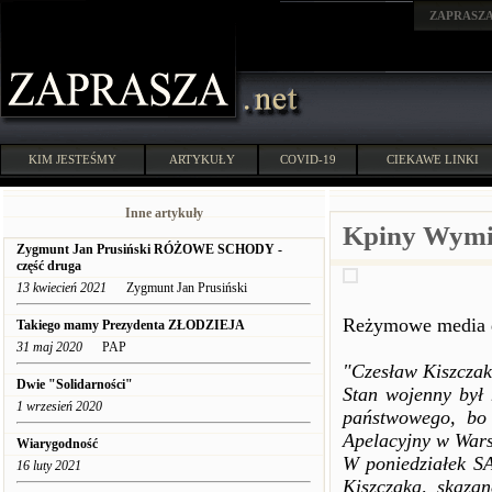
ZAPRASZ
KIM JESTEŚMY
ARTYKUŁY
COVID-19
CIEKAWE LINKI
Inne artykuły
Kpiny Wymi
Zygmunt Jan Prusiński RÓŻOWE SCHODY -
część druga
13 kwiecień 2021
Zygmunt Jan Prusiński
Reżymowe media d
Takiego mamy Prezydenta ZŁODZIEJA
31 maj 2020
PAP
"Czesław Kiszcza
Dwie "Solidarności"
Stan wojenny był 
1 wrzesień 2020
państwowego, bo 
Apelacyjny w Wars
Wiarygodność
W poniedziałek SA
16 luty 2021
Kiszczaka, skazan