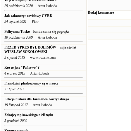
To jest wojna przeciwko ludzkości!
29 październik 2020
Artur Łoboda
Dodaj komentarz
Jak zakonczyc covidowy CYRK
24 styczeń 2021
Piotr
Polityczna Tusko - banda sama się pogrąża
10 październik 2009
Artur Łoboda
PRZED YPRES BYŁ BOLIMÓW – mija sto lat –
WIESŁAW SOKOŁOWSKI
2 styczeń 2015
www.trwanie.com
Kto to jest "Państwo"?
4 marzec 2015
Artur Łoboda
Prawdziwi płaskoziemcy są w nauce
21 lipiec 2021
Lekcja historii dla Jarosława Kaczyńskiego
19 listopad 2017
Artur Łoboda
Zdrajcy z pisowskiego nieRządu
5 grudzień 2020
Korona-sceptyk