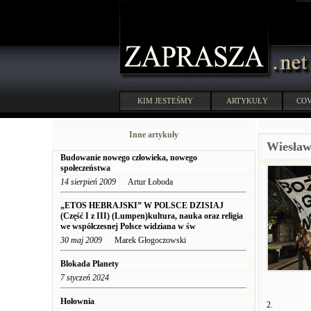
KIM JESTEŚMY
ARTYKUŁY
COV
Inne artykuły
Wiesław
Budowanie nowego człowieka, nowego
społeczeństwa
14 sierpień 2009
Artur Łoboda
„ETOS HEBRAJSKI” W POLSCE DZISIAJ
(Część I z III) (Lumpen)kultura, nauka oraz religia
we współczesnej Polsce widziana w św
30 maj 2009
Marek Głogoczowski
Blokada Planety
7 styczeń 2024
Hołownia
2.