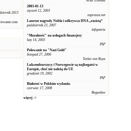
Artur Łoboda
2003-01-13
styczeń 12, 2003
dziernik 2013
zaprasza.net
Laureat nagrody Nobla i odkrywca DNA „rasistą”
trwanie.com
październik 23, 2007
infopatria
"Moralność" na usługach finansjery
luty 14, 2003
PAP
Polowanie na "Nazi Gold"
listopad 27, 2006
Tezlav von Roya
Luksemburczycy i Norwegowie są najbogatsi w
Europie, choć nie należą do UE
grudzień 19, 2002
PAP
Białoruś w Polskim wydaniu.
czerwiec 17, 2008
Bogusław
więcej ->