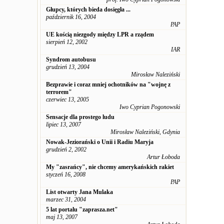
Głupcy, których bieda dosięgła ...
październik 16, 2004
PAP
UE kością niezgody między LPR a rządem
sierpień 12, 2002
IAR
Syndrom autobusu
grudzień 13, 2004
Mirosław Naleziński
Bezprawie i coraz mniej ochotników na "wojnę z
terrorem"
czerwiec 13, 2005
Iwo Cyprian Pogonowski
Sensacje dla prostego ludu
lipiec 13, 2007
Mirosław Naleziński, Gdynia
Nowak-Jeziorański o Unii i Radiu Maryja
grudzień 2, 2002
Artur Łoboda
My "zasrańcy", nie chcemy amerykańskich rakiet
styczeń 16, 2008
PAP
List otwarty Jana Mulaka
marzec 31, 2004
5 lat portalu "zaprasza.net"
maj 13, 2007