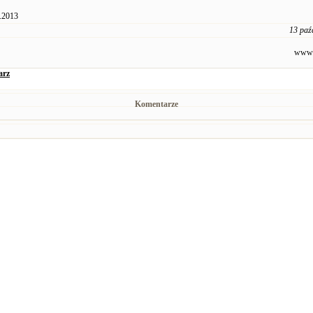
.2013
13 paź
www.
arz
Komentarze