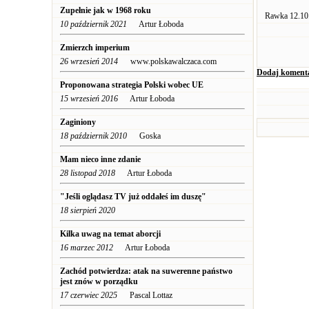
Zupełnie jak w 1968 roku
Rawka 12.10
10 październik 2021
Artur Łoboda
Zmierzch imperium
26 wrzesień 2014
www.polskawalczaca.com
Dodaj koment
Proponowana strategia Polski wobec UE
15 wrzesień 2016
Artur Łoboda
Zaginiony
18 październik 2010
Goska
Mam nieco inne zdanie
28 listopad 2018
Artur Łoboda
"Jeśli oglądasz TV już oddałeś im duszę"
18 sierpień 2020
Kilka uwag na temat aborcji
16 marzec 2012
Artur Łoboda
Zachód potwierdza: atak na suwerenne państwo
jest znów w porządku
17 czerwiec 2025
Pascal Lottaz