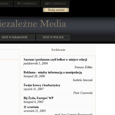
RASZA
TV
ZAPRASZA
ART
ZAPRASZA
Dodaj artykuł
DZIŚ W KRAKOWIE
DZIŚ W POLSCE
Archiwum
Sacrum i profanum czyli bełkot w miejsce relacji
październik 5, 2004
Tomasz Żółtko
Reklama - między informacją a manipulacją
listopad 28, 2006
Izabela Janczak
Święte krowy i barbarzyńcy
styczeń 11, 2007
Piotr Ciszewski
Bij Żyda, Europo! WP
listopad 4, 2003
11 września
wrzesień 11, 2003
prof. Iwo Cyprian Pogonowski