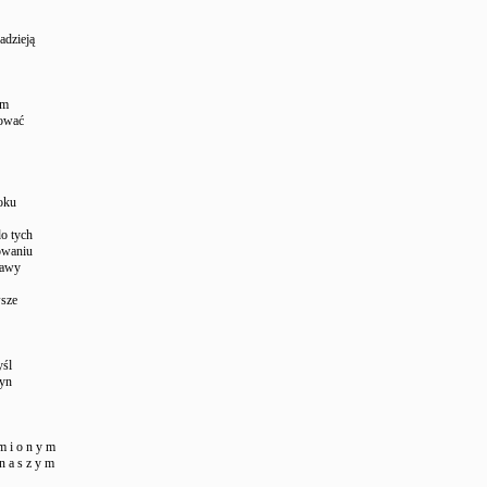
adzieją
ym
ować
oku
do tych
owaniu
rawy
wsze
yśl
zyn
 m i o n y m
 n a s z y m