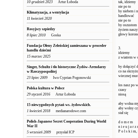
10 grudzień 2023
Artur Łoboda
tak, idziemy
nie po to
by niebem i n
Klimatyzacja, a wentylacja
handlować
11 kwiecień 2020
nie po to
by oszustom
Rosyjscy szpiedzy
życiem nasz
głowy koron
8 lipiec 2010
Goska
Fundacja Ołeny Zeleńskiej zamieszana w proceder
3.
handlu dziećmi
idziemy
15 marzec 2025
z wiatrem w 
by dołączyć 
Singer, Schultz i tło historyczne Żydów-Arendarzy
co na skrzyż
w Rzeczypospolitej
wiecznej mu
23 lipiec 2009
Iwo Cyprian Pogonowski
los nasz po 
Polska kultura w Polsce
czasy
29 styczeń 2016
Artur Łoboda
niosą
aby wolna m
15 niewygodnych pytań ws. żydowskich.
aby wolny c
1 kwiecień 2018
medianarodowe.com
stał się
Polish-Japanese Secret Cooperation During World
d o m e m
War II
n i e u j a r z
P o l s k i m,
5 wrzesień 2009
przysłał ICP