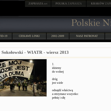
ZAPRASZA
.net
POLSKA
ZAPRASZA
KRAKÓW
ZAP
ID-19
CIEKAWE LINKI
2002-2009
NASZ PATRONAT
 Sokołowski - WIATR - wiersz 2013
1.
idziemy
do wolnej
dróg
jest wiele
odnajdź właściwą
a otrzymasz wszystko:
pełnię i siłę